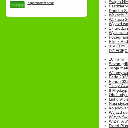
Święto Nie
Zapomniałem hasła
Październi
Rancho Sa
Wakacje 2
Wakacje 20
Wyjazd wak
17 urodzin
Wycieczka
Pożegnani
Piknik Rod
XIV EDYC
DZIECIĘC
18 Kamili
Sezon gri
"Moja mał
Witamy wi
Ferie 2023
Ferie 2023
Tłusty Cz
II Międzyp
Obchody d
List gratul
Nasi styczn
Kolędowan
Wyjazd do 
Wizyta Świ
WIZYTA Ś
Dzień Plu