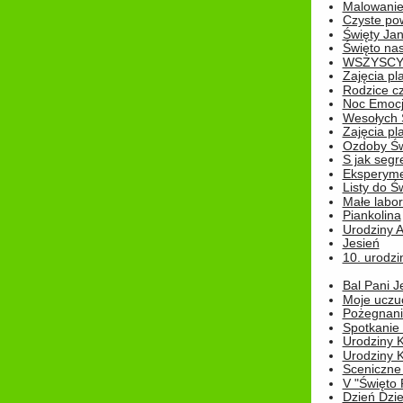
Malowanie
Czyste pow
Święty Ja
Święto na
WSZYSCY 
Zajęcia pl
Rodzice cz
Noc Emocj
Wesołych 
Zajęcia pl
Ozdoby Św
S jak segr
Eksperyme
Listy do Ś
Małe labo
Piankolina
Urodziny A
Jesień
10. urodzin
Bal Pani J
Moje uczu
Pożegnani
Spotkanie
Urodziny K
Urodziny K
Sceniczne
V "Święto 
Dzień Dziec