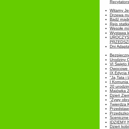
Recytatorsk
Witamy Jes
Drzewa ma
Bądź mądr
Rejs statk
Wesołe mias
Wystawa k
UROCZYS
PRZEDSZ
Dni Adapt
Bezpieczne
Urodziny O
VI Święto 
Owocowe s
IX Edycja 
"Ja,Tata i 
I Komunia 
20 urodziny
Majówka 
Dzień Ziem
"Żywy obra
Twierdza 
Przedstaw
Przedszkol
Sceniczne
IDZIEMY 
Dzień kobi