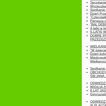
Sprzątanie
Wycieczka
Spotkanie 
Dzień Prz
"Czterolat
Pierwsza 
"BAL DEB
4-latki w b
5-LATKI W
DOBRE P
PRZEDSZ
WIELKAN
"W świecie
Dzień kobi
Międzypoko
Wielkanoc
Spotkanie 
OBCHODY
ŚW.JANA..
ODWIEDZ
WIGILIA 2
8 LAT JA
Gimnazjali
ODWIEDZ
W PLACÓW