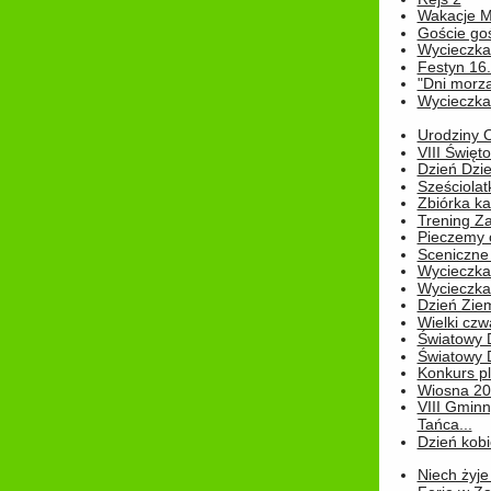
Wakacje M
Goście go
Wycieczka 
Festyn 16
"Dni morz
Wycieczka 
Urodziny Ol
VIII Święt
Dzień Dzi
Sześciolat
Zbiórka ka
Trening Za
Pieczemy 
Sceniczne 
Wycieczka
Wycieczka 
Dzień Zie
Wielki czw
Światowy 
Światowy 
Konkurs pl
Wiosna 2
VIII Gminn
Tańca...
Dzień kob
Niech żyje