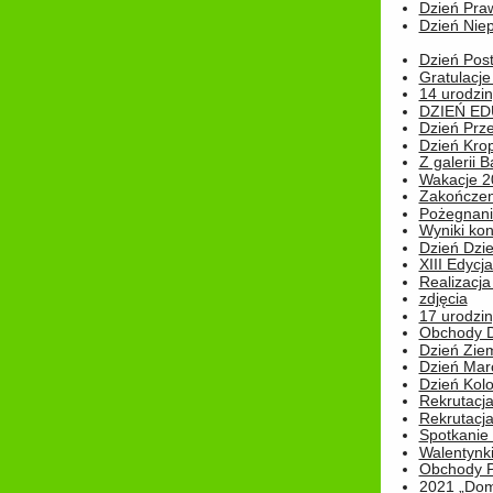
Dzień Pra
Dzień Niep
Dzień Post
Gratulacje
14 urodzin
DZIEŃ ED
Dzień Prz
Dzień Kro
Z galerii B
Wakacje 2
Zakończen
Pożegnani
Wyniki ko
Dzień Dzi
XIII Edycj
Realizacj
zdjęcia
17 urodzin
Obchody Dn
Dzień Zie
Dzień Mar
Dzień Kolo
Rekrutacj
Rekrutacja
Spotkanie
Walentynk
Obchody P
2021 „Domo