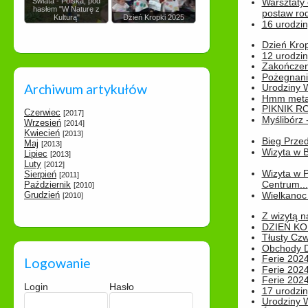
Świata - Polska, pod
Warsztaty
hasłem "W Naturę z
postaw rod
Kulturą"
Dzień Kropki 2025
16 urodzin
Dzień Kro
12 urodzin
Zakończen
Pożegnani
Archiwum artykułów
Urodziny Wik
Hmm metamo
PIKNIK R
Czerwiec
[2017]
Myślibórz 
Wrzesień
[2014]
Kwiecień
[2013]
Bieg Prze
Maj
[2013]
Wizyta w B
Lipiec
[2013]
Luty
[2012]
Wizyta w 
Sierpień
[2011]
Centrum...
Październik
[2010]
Grudzień
Wielkanoc 
[2010]
Z wizytą n
DZIEŃ KO
Tłusty Cz
Obchody Dn
Ferie 2024
Logowanie
Ferie 2024
Ferie 2024
Login
Hasło
17 urodzin
Urodziny W