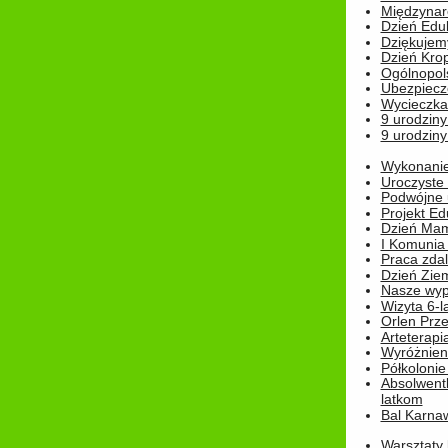
Międzynar
Dzień Edu
Dziękuje
Dzień Kro
Ogólnopol
Ubezpiecz
Wycieczka
9 urodziny
9 urodziny
Wykonanie 
Uroczyste
Podwójne u
Projekt E
Dzień Mam
I Komunia S
Praca zdal
Dzień Ziem
Nasze wypi
Wizyta 6-l
Orlen Prz
Arteterapi
Wyróżnieni
Półkoloni
Absolwent
latkom
Bal Karna
Warsztaty