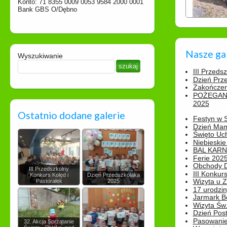
Konto: 71 8355 0009 0053 9584 2000 0001
Bank GBS O/Dębno
Nasze ga
Wyszukiwanie
III Przeds
Dzień Prz
Zakończen
POŻEGAN
2025
Ostatnio dodane galerie
Festyn w 
Dzień Ma
Święto Uch
Niebieskie
BAL KAR
Ferie 2025
Obchody Dn
III Przedszkolny
III Konkurs
Konkurs Kolęd i
Dzień Przedszkolaka
Wizyta u 
Pastorałek
2025
17 urodzin
Jarmark B
Wizyta Św.
Dzień Post
Pasowanie
32. Akcja Sprzątanie