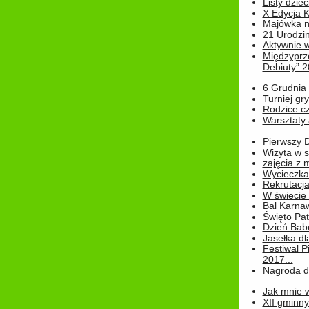
Listy dziec
X Edycja K
Majówka n
21 Urodzin
Aktywnie 
Międzyprz
Debiuty” 
6 Grudnia
Turniej gry
Rodzice cz
Warsztaty 
Pierwszy 
Wizyta w s
zajęcia z
Wycieczka
Rekrutacja
W świecie
Bal Karna
Święto Pat
Dzień Babc
Jasełka dla
Festiwal P
2017...
Nagroda dl
Jak mnie w
XII gminn