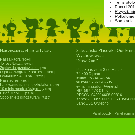
Tenis stoł
Futsal 201
Przywitani
Półkolonie
Spotkanie
Najczęściej czytane artykuły
Salezjańska Placówka Opiekuńc
Wychowawcza
Nasza kadra
[8694]
"Nasz Dom"
To jest Nasz...
[8042]
Zapisy do przedszkola...
[7920]
Plac Konstytucji 3-go Maja 2
Ognisko wygrało Konkurs...
[7831]
74-400 Dębno
Oratorium Św. Jana...
[7722]
tel/fax: 95 760-48-54
Nasz adres
[7367]
tel.kom.: 514-220-505
Pasowanie na przedszkolaka!
[7225]
e-mail: naszdom@onet.pl
19 ministranckie święto...
[7169]
NIP: 597-173-04-07
Dzień Matki -...
[7118]
REGON: 040014608-00816
Spotkanie z dinozaurami
[7115]
Konto: 71 8355 0009 0053 9584 2
Bank GBS O/Dębno
Panel poczty
|
Panel adminis