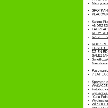
Marzyciels
SPOTKAN
PLACÓWK
Święto Pl
ANDRZEJKI
LAUREAC
RECYTATO
NASZ JES
RODZICE 
11-STE U
DZIEŃ E
SALEZJAŃ
Świetlicza
Narodowe
Pasowanie 
7 LAT JA
Sprzątanie
WAKACJE 
Fotobudk
wycieczka
"Cała Pols
Wycieczka
WESOŁE 