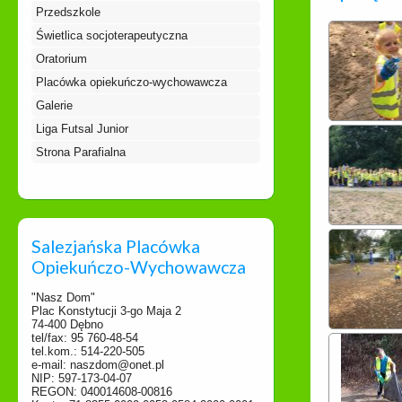
Przedszkole
Świetlica socjoterapeutyczna
Oratorium
Placówka opiekuńczo-wychowawcza
Galerie
Liga Futsal Junior
Strona Parafialna
Salezjańska Placówka
Opiekuńczo-Wychowawcza
"Nasz Dom"
Plac Konstytucji 3-go Maja 2
74-400 Dębno
tel/fax: 95 760-48-54
tel.kom.: 514-220-505
e-mail: naszdom@onet.pl
NIP: 597-173-04-07
REGON: 040014608-00816