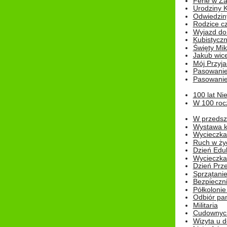
Ferie w Z
Urodziny K
Odwiedzin
Rodzice cz
Wyjazd do
Kubistyczn
Święty Miko
Jakub wice
Mój Przyja
Pasowanie
Pasowanie
100 lat Ni
W 100 rocz
W przedszk
Wystawa kr
Wycieczka
Ruch w życ
Dzień Edu
Wycieczka 
Dzień Prz
Sprzątani
Bezpieczn
Półkolonie
Odbiór pam
Militaria
Cudownyc
Wizyta u d