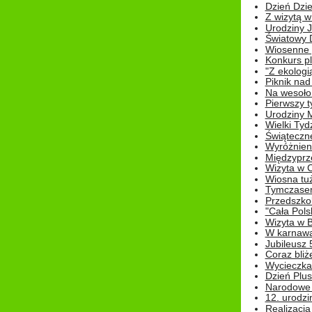
Dzień Dziec
Z wizytą w
Urodziny Ju
Światowy 
Wiosenne 
Konkurs 
"Z ekologią
Piknik nad
Na wesoło
Pierwszy t
Urodziny 
Wielki Tyd
Świąteczne
Wyróżnieni
Międzyprz
Wizyta w 
Wiosna tuż,
Tymczasem 
Przedszkol
"Cała Pols
Wizyta w B
W karnawa
Jubileusz 
Coraz bliż
Wycieczka
Dzień Plus
Narodowe Ś
12. urodzi
Realizacja