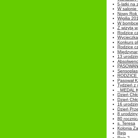
5-latki na
W salonie 
Nowy Rok
Wigilia 20
W bombc
Z wizytą w
Rodzice cz
Wycieczka 
Konkurs pl
Rodzice cz
Międzynar
13 urodzin
Absolwenc
PASOWAN
Sensoplas
RODZICE 
Pasował K
Tydzień z
„ MEDAL 
Dzień Chł
Dzień Chł
16 urodziny
Dzień Prz
8 urodziny 
80 rocznic
s. Teresa
Kolonia Z
Rejs
Rejs 2