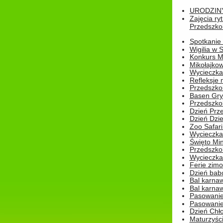
URODZINY 
Zajęcia r
Przedszkol
Spotkanie 
Wigilia w
Konkurs M
Mikołajko
Wycieczka 
Refleksje 
Przedszkol
Basen Gryf
Przedszkol
Dzień Prz
Dzień Dzie
Zoo Safari
Wycieczka 
Święto Min
Przedszkol
Wycieczka
Ferie zim
Dzień babc
Bal karna
Bal karna
Pasowanie
Pasowanie
Dzień Chło
Maturzyśc