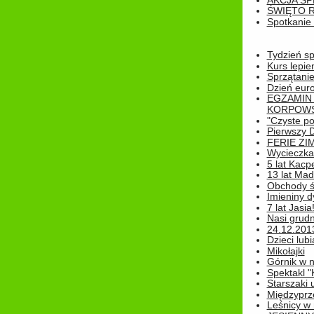
AKCJA SP
ŚWIĘTO 
Spotkanie 
Tydzień sp
Kurs lepie
Sprzątanie
Dzień eur
EGZAMIN
KORPOWS
"Czyste po
Pierwszy 
FERIE ZI
Wycieczka 
5 lat Kacp
13 lat Madz
Obchody św
Imieniny d
7 lat Jasia
Nasi grudni
24.12.2013r
Dzieci lubi
Mikołajki
Górnik w 
Spektakl "
Starszaki 
Międzyprze
Leśnicy w