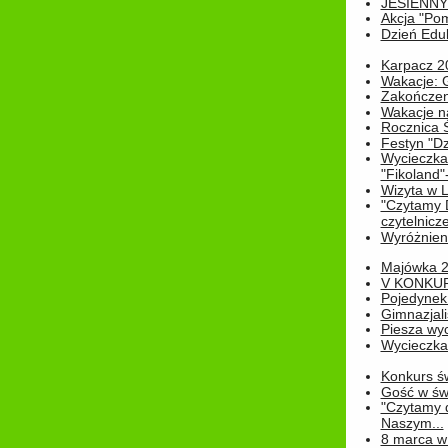
JESIENNY
Akcja "Pom
Dzień Edu
Karpacz 2
Wakacje: 
Zakończen
Wakacje n
Rocznica 
Festyn "Dz
Wycieczka
"Fikoland"
Wizyta w L
"Czytamy D
czytelnicze
Wyróżnienie
Majówka 
V KONKUR
Pojedynek
Gimnazjali
Piesza wyc
Wycieczk
Konkurs św
Gość w świe
"Czytamy d
Naszym...
8 marca w