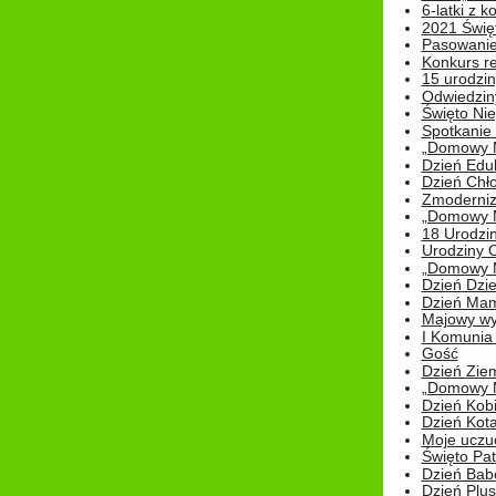
6-latki z 
2021 Świe
Pasowanie
Konkurs re
15 urodzin
Odwiedziny
Święto Nie
Spotkanie 
„Domowy Mi
Dzień Edu
Dzień Chł
Zmoderniz
„Domowy Mi
18 Urodzin
Urodziny Ol
„Domowy Mi
Dzień Dzie
Dzień Mam
Majowy wy
I Komunia S
Gość
Dzień Zie
„Domowy Mi
Dzień Kob
Dzień Kot
Moje uczuc
Święto Pat
Dzień Babc
Dzień Plu