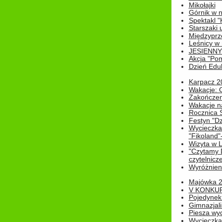
Mikołajki
Górnik w 
Spektakl "
Starszaki 
Międzyprze
Leśnicy w
JESIENNY
Akcja "Pom
Dzień Edu
Karpacz 2
Wakacje: 
Zakończen
Wakacje n
Rocznica 
Festyn "Dz
Wycieczka
"Fikoland"
Wizyta w L
"Czytamy D
czytelnicze
Wyróżnienie
Majówka 
V KONKUR
Pojedynek
Gimnazjali
Piesza wyc
Wycieczk