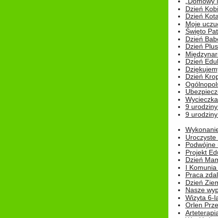
„Domowy Mi
Dzień Kob
Dzień Kot
Moje uczuc
Święto Pat
Dzień Babc
Dzień Plu
Międzynar
Dzień Edu
Dziękuje
Dzień Kro
Ogólnopol
Ubezpiecz
Wycieczka
9 urodziny
9 urodziny
Wykonanie 
Uroczyste
Podwójne u
Projekt E
Dzień Mam
I Komunia S
Praca zdal
Dzień Ziem
Nasze wypi
Wizyta 6-l
Orlen Prz
Arteterapi