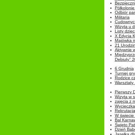
Bezpieczn
Półkolonie
Odbiór pam
Militaria
Cudownyc
Wizyta u d
Listy dziec
X Edycja K
Majówka n
21 Urodzin
Aktywnie 
Międzyprz
Debiuty” 
6 Grudnia
Turniej gry
Rodzice cz
Warsztaty 
Pierwszy 
Wizyta w s
zajęcia z
Wycieczka
Rekrutacja
W świecie
Bal Karna
Święto Pat
Dzień Babc
Jasełka dla