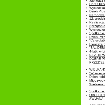
Jubileusz 
Coraz bliż
Wycieczka
Dzień Plus
Narodowe Ś
12. urodzi
Realizacja
Sprzątanie
Wycieczka
Spotkanie 
Dzień Prz
"Czterolat
Pierwsza 
"BAL DEB
4-latki w b
5-LATKI W
DOBRE P
PRZEDSZ
WIELKAN
"W świecie
Dzień kobi
Międzypoko
Wielkanoc
Spotkanie 
OBCHODY
ŚW.JANA..