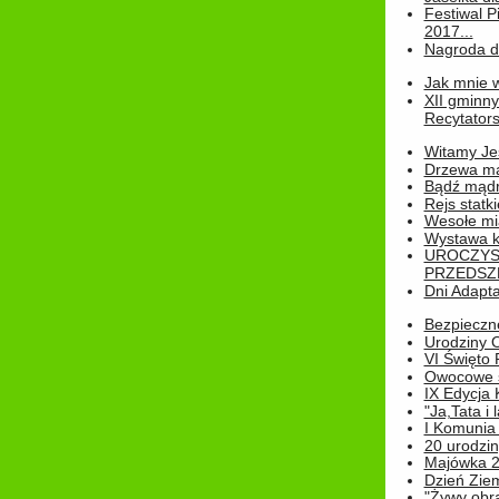
Festiwal P
2017...
Nagroda dl
Jak mnie w
XII gminn
Recytatorsk
Witamy Jes
Drzewa ma
Bądź mądr
Rejs statk
Wesołe mias
Wystawa k
UROCZYS
PRZEDSZ
Dni Adapt
Bezpieczne
Urodziny O
VI Święto 
Owocowe s
IX Edycja 
"Ja,Tata i 
I Komunia 
20 urodziny
Majówka 
Dzień Ziem
"Żywy obra