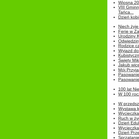
Wiosna 2
VIII Gminn
Tańca...
Dzień kob
Niech żyje
Ferie w Z
Urodziny K
Odwiedzin
Rodzice cz
Wyjazd do
Kubistyczn
Święty Miko
Jakub wice
Mój Przyja
Pasowanie
Pasowanie
100 lat Ni
W 100 rocz
W przedszk
Wystawa kr
Wycieczka
Ruch w życ
Dzień Edu
Wycieczka 
Dzień Prz
Sprzątani