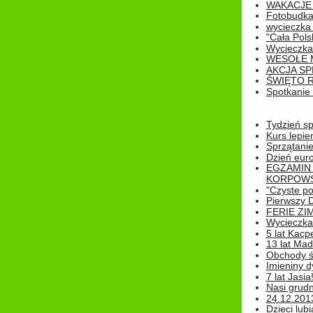
WAKACJE 
Fotobudk
wycieczka
"Cała Pols
Wycieczka
WESOŁE 
AKCJA SP
ŚWIĘTO 
Spotkanie 
Tydzień sp
Kurs lepie
Sprzątanie
Dzień eur
EGZAMIN
KORPOWS
"Czyste po
Pierwszy 
FERIE ZI
Wycieczka 
5 lat Kacp
13 lat Madz
Obchody św
Imieniny d
7 lat Jasia
Nasi grudni
24.12.2013r
Dzieci lubi