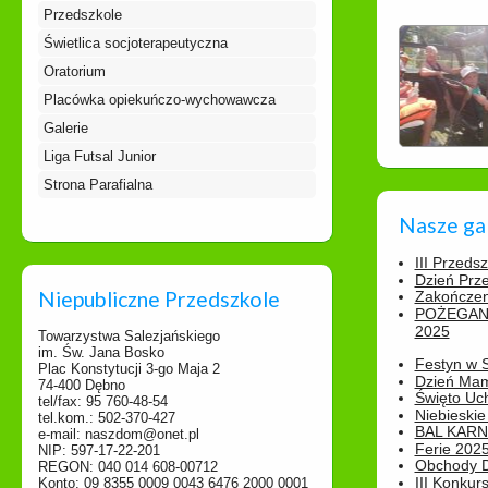
Przedszkole
Świetlica socjoterapeutyczna
Oratorium
Placówka opiekuńczo-wychowawcza
Galerie
Liga Futsal Junior
Strona Parafialna
Nasze ga
III Przeds
Dzień Prz
Niepubliczne Przedszkole
Zakończen
POŻEGAN
2025
Towarzystwa Salezjańskiego
im. Św. Jana Bosko
Festyn w 
Plac Konstytucji 3-go Maja 2
Dzień Ma
74-400 Dębno
Święto Uch
tel/fax: 95 760-48-54
Niebieskie
tel.kom.: 502-370-427
BAL KAR
e-mail: naszdom@onet.pl
Ferie 2025
NIP: 597-17-22-201
Obchody Dn
REGON: 040 014 608-00712
III Konkurs
Konto: 09 8355 0009 0043 6476 2000 0001