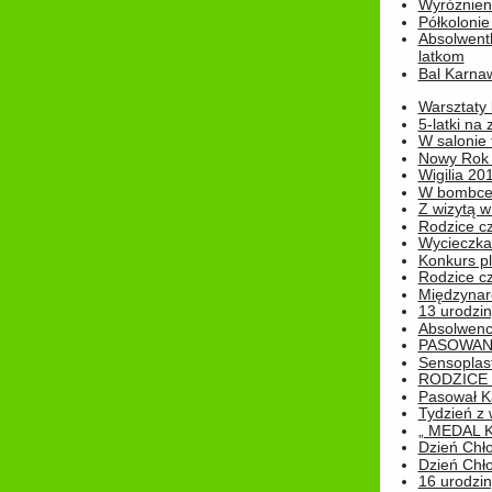
Wyróżnieni
Półkoloni
Absolwent
latkom
Bal Karna
Warsztaty
5-latki na
W salonie 
Nowy Rok
Wigilia 20
W bombc
Z wizytą w
Rodzice cz
Wycieczka 
Konkurs pl
Rodzice cz
Międzynar
13 urodzin
Absolwenc
PASOWAN
Sensoplas
RODZICE 
Pasował K
Tydzień z
„ MEDAL 
Dzień Chł
Dzień Chł
16 urodziny