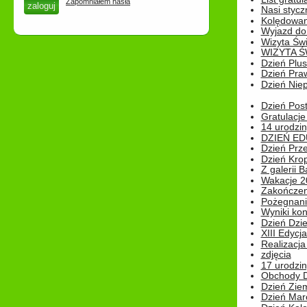
Zapomniałem hasła
Nasi styczn
Kolędowan
Wyjazd do 
Wizyta Świ
WIZYTA Ś
Dzień Plu
Dzień Pra
Dzień Niep
Dzień Post
Gratulacje
14 urodzin
DZIEŃ ED
Dzień Prz
Dzień Kro
Z galerii B
Wakacje 2
Zakończen
Pożegnani
Wyniki ko
Dzień Dzi
XIII Edycj
Realizacj
zdjęcia
17 urodzin
Obchody Dn
Dzień Zie
Dzień Mar