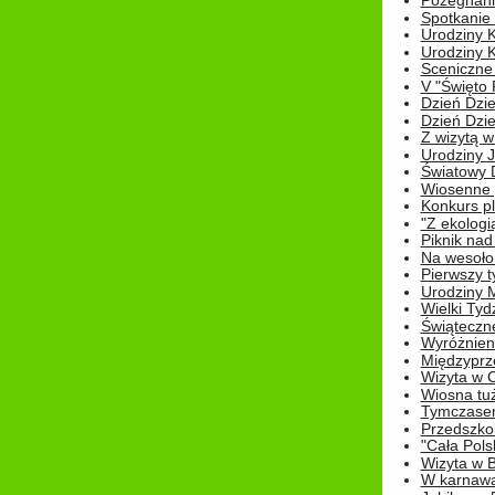
Pożegnani
Spotkanie
Urodziny K
Urodziny K
Sceniczne
V "Święto 
Dzień Dziec
Dzień Dziec
Z wizytą w
Urodziny Ju
Światowy 
Wiosenne 
Konkurs 
"Z ekologią
Piknik nad
Na wesoło
Pierwszy t
Urodziny 
Wielki Tyd
Świąteczne
Wyróżnieni
Międzyprz
Wizyta w 
Wiosna tuż,
Tymczasem 
Przedszkol
"Cała Pols
Wizyta w B
W karnawa