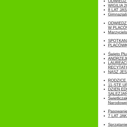
ODWIEDZ
WIGILIA 2
8 LAT JA
Gimnazjali
ODWIEDZ
W PLACÓW
Marzyciels
SPOTKAN
PLACÓWK
Święto Pl
ANDRZEJKI
LAUREAC
RECYTATO
NASZ JES
RODZICE 
11-STE U
DZIEŃ E
SALEZJAŃ
Świetlicza
Narodowe
Pasowanie 
7 LAT JA
Sprzątanie