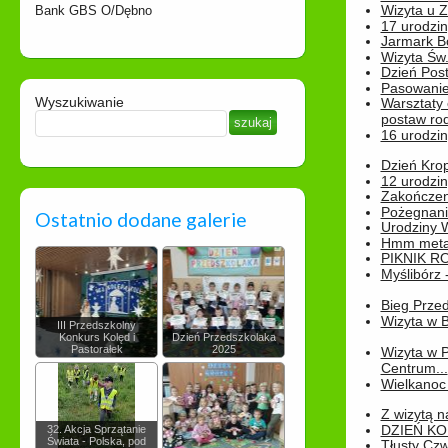
Wizyta u 
Bank GBS O/Dębno
17 urodzin
Jarmark B
Wizyta Św.
Dzień Post
Pasowanie
Wyszukiwanie
Warsztaty
postaw rod
16 urodzin
Dzień Kro
12 urodzin
Zakończen
Pożegnani
Ostatnio dodane galerie
Urodziny Wik
Hmm metamo
PIKNIK R
Myślibórz 
Bieg Prze
Wizyta w B
III Przedszkolny
Konkurs Kolęd i
Dzień Przedszkolaka
Pastorałek
2025
Wizyta w 
Centrum...
Wielkanoc 
Z wizytą n
DZIEŃ KO
32. Akcja Sprzątanie
Świata - Polska, pod
Tłusty Cz