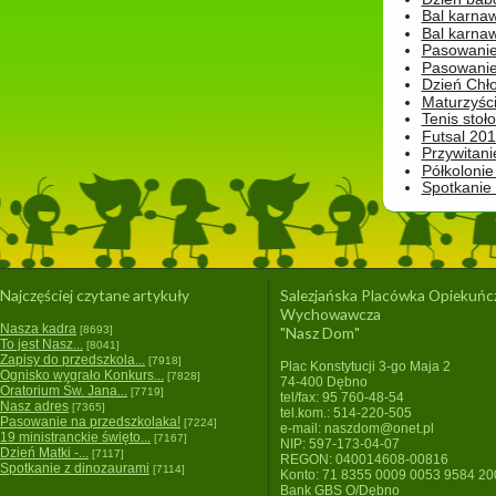
Bal karna
Bal karna
Pasowanie
Pasowanie
Dzień Chło
Maturzyśc
Tenis stoł
Futsal 201
Przywitani
Półkolonie
Spotkanie
Najczęściej czytane artykuły
Salezjańska Placówka Opiekuńc
Wychowawcza
Nasza kadra
[8693]
"Nasz Dom"
To jest Nasz...
[8041]
Zapisy do przedszkola...
[7918]
Plac Konstytucji 3-go Maja 2
Ognisko wygrało Konkurs...
[7828]
74-400 Dębno
Oratorium Św. Jana...
[7719]
tel/fax: 95 760-48-54
Nasz adres
[7365]
tel.kom.: 514-220-505
Pasowanie na przedszkolaka!
[7224]
e-mail: naszdom@onet.pl
19 ministranckie święto...
[7167]
NIP: 597-173-04-07
Dzień Matki -...
[7117]
REGON: 040014608-00816
Spotkanie z dinozaurami
[7114]
Konto: 71 8355 0009 0053 9584 2
Bank GBS O/Dębno