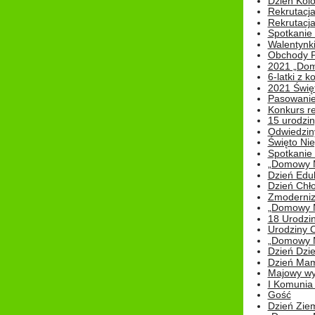
Dzień Kolo
Rekrutacj
Rekrutacja
Spotkanie
Walentynk
Obchody P
2021 „Domo
6-latki z 
2021 Świe
Pasowanie
Konkurs re
15 urodzin
Odwiedziny
Święto Nie
Spotkanie 
„Domowy Mi
Dzień Edu
Dzień Chł
Zmoderniz
„Domowy Mi
18 Urodzin
Urodziny Ol
„Domowy Mi
Dzień Dzie
Dzień Mam
Majowy wy
I Komunia S
Gość
Dzień Zie