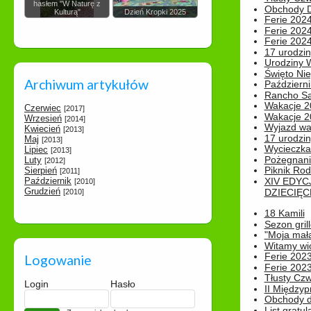
hasłem "W Naturę z
Obchody Dn
Kulturą"
Dzień Kropki 2025
Ferie 2024
Ferie 2024
Ferie 2024
17 urodzin
Urodziny W
Święto Nie
Archiwum artykułów
Październi
Rancho Sa
Wakacje 2
Czerwiec
[2017]
Wakacje 20
Wrzesień
[2014]
Wyjazd wak
Kwiecień
[2013]
17 urodzin
Maj
[2013]
Wycieczka
Lipiec
[2013]
Pożegnani
Luty
[2012]
Piknik Rod
Sierpień
[2011]
Październik
XIV EDYC
[2010]
Grudzień
DZIECIĘC
[2010]
18 Kamili
Sezon gri
"Moja mał
Witamy wi
Ferie 2023
Logowanie
Ferie 2023
Tłusty Cz
Login
Hasło
II Międzyp
Obchody d
List gratul