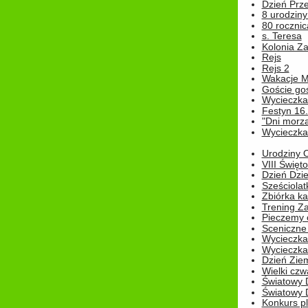
Dzień Prz
8 urodziny 
80 rocznic
s. Teresa
Kolonia Z
Rejs
Rejs 2
Wakacje M
Goście go
Wycieczka 
Festyn 16
"Dni morz
Wycieczka 
Urodziny Ol
VIII Święt
Dzień Dzi
Sześciolat
Zbiórka ka
Trening Za
Pieczemy 
Sceniczne 
Wycieczka
Wycieczka 
Dzień Zie
Wielki czw
Światowy 
Światowy 
Konkurs pl