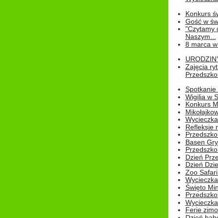
Konkurs św
Gość w świe
"Czytamy d
Naszym...
8 marca w
URODZINY 
Zajęcia r
Przedszkol
Spotkanie 
Wigilia w
Konkurs M
Mikołajko
Wycieczka 
Refleksje 
Przedszkol
Basen Gryf
Przedszkol
Dzień Prz
Dzień Dzie
Zoo Safari
Wycieczka 
Święto Min
Przedszkol
Wycieczka
Ferie zim
Dzień babc