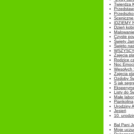
Twierdza 
Przedstaw
Przedszkol
Sceniczne
IDZIEMY 
Dzień kobi
Malowanie
Czyste pow
Święty Ja
Święto na
WSZYSCY 
Zajęcia pl
Rodzice cz
Noc Emocj
Wesołych 
Zajęcia pl
Ozdoby Św
S jak segr
Eksperyme
Listy do Ś
Małe labo
Piankolina
Urodziny A
Jesień
10. urodzin
Bal Pani J
Moje uczu