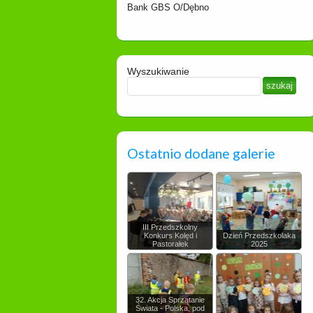
Bank GBS O/Dębno
Wyszukiwanie
Ostatnio dodane galerie
III Przedszkolny
Konkurs Kolęd i
Dzień Przedszkolaka
Pastorałek
2025
32. Akcja Sprzątanie
Świata - Polska, pod