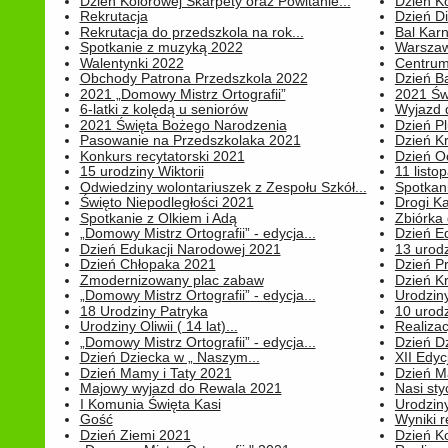
Dzień Kolorowej Skarpety oraz Powitanie...
Dzień K
Rekrutacja
Dzień D
Rekrutacja do przedszkola na rok...
Bal Kar
Spotkanie z muzyką 2022
Warszawa
Walentynki 2022
Centrum
Obchody Patrona Przedszkola 2022
Dzień B
2021 „Domowy Mistrz Ortografii”
2021 Św
6-latki z kolędą u seniorów
Wyjazd d
2021 Święta Bożego Narodzenia
Dzień P
Pasowanie na Przedszkolaka 2021
Dzień K
Konkurs recytatorski 2021
Dzień O
15 urodziny Wiktorii
11 listo
Odwiedziny wolontariuszek z Zespołu Szkół...
Spotkan
Święto Niepodległości 2021
Drogi Ka
Spotkanie z Olkiem i Adą
Zbiórka 
„Domowy Mistrz Ortografii” - edycja...
Dzień E
Dzień Edukacji Narodowej 2021
13 urodz
Dzień Chłopaka 2021
Dzień P
Zmodernizowany plac zabaw
Dzień K
„Domowy Mistrz Ortografii” - edycja...
Urodziny
18 Urodziny Patryka
10 urodz
Urodziny Oliwii ( 14 lat)...
Realiza
„Domowy Mistrz Ortografii” - edycja...
Dzień D
Dzień Dziecka w „ Naszym...
XII Edyc
Dzień Mamy i Taty 2021
Dzień 
Majowy wyjazd do Rewala 2021
Nasi styc
I Komunia Święta Kasi
Urodziny
Gość
Wyniki r
Dzień Ziemi 2021
Dzień Ko