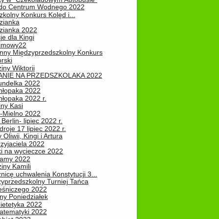
do Centrum Wodnego 2022
zkolny Konkurs Kolęd i...
zianka
zianka 2022
je dla Kingi
zimowy22
nny Międzyprzedszkolny Konkurs
rski
iny Wiktorii
NIE NA PRZEDSZKOLAKA 2022
undelka 2022
hłopaka 2022
hłopaka 2022 r.
iny Kasi
-Mielno 2022
Berlin- lipiec 2022 r.
roje 17 lipiec 2022 r.
Oliwii, Kingi i Artura
zyjaciela 2022
ki na wycieczce 2022
Mamy 2022
iny Kamili
nicę uchwalenia Konstytucji 3...
zyprzedszkolny Turniej Tańca
leśniczego 2022
ny Poniedziałek
ietetyka 2022
atematyki 2022