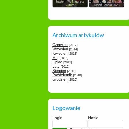
hasłem "W Naturę z
Kulturą"
Dzień Kropki 2025
Archiwum artykułów
Czerwiec
[2017]
Wrzesień
[2014]
Kwiecień
[2013]
Maj
[2013]
Lipiec
[2013]
Luty
[2012]
Sierpień
[2011]
Październik
[2010]
Grudzień
[2010]
Logowanie
Login
Hasło