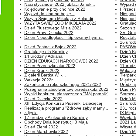
Nasi styczniowi 2022 jubilaci Janek...
Wyjazd 
Kolędowanie przy choince 2022
I Przeds
Wyjazd do kina na bajkę...
Niespod
Wizyta Świętego Mikołaja z Holandii
Niespod
WIZYTA ŚWIĘTEGO MIKOŁAJA 2022
Gratulac
Dzień Pluszowego Misia 2022
Sezon 
Dzień Praw Dziecka 2022
XVI Gmi
Dzień Niepodległości - Śpiewamy hymn...
Recytato
16 urodz
Dzień Postaci z Bajek 2022
PASOWA
Gratulacje dla Karoliny
Dzień K
14 urodziny Adriana
Dzień C
DZIEŃ EDUKACJI NARODOWEJ 2022
Dzień C
Dzień Przedszkolaka 2022
11urodz
Dzień Kropki 2022
Wakacje
Z galerii Bartka W. -...
Tierpark 
Wakacje 2022r.
Międzyzd
Zakończenie roku szkolnego 2021/2022
Urodziny 
Pożegnanie absolwentów przedszkola 2022
Dzień Pr
Wyniki konkursu plastycznego "Mój pomnik"
Starsza
Dzień Dziecka 2022
Dzień 
XIII Edycja Konkursu Piosenki Dziecięcej
17 urodz
Realizacja programu "Zdrowe zęby mamy...
231 rocz
zdjęcia
IX Międ
17 urodziny Aleksandry i Karoliny
Wizyta 
Obchody Dnia Konstytucji 3 Maja
2021 La
Dzień Ziemi 2022
Wizyta d
Dzień Marchewki 2022
Dzień M