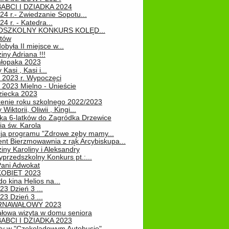
ABCI I DZIADKA 2024
24 r.- Zwiedzanie Sopotu...
24 r. - Katedra...
EDSZKOLNY KONKURS KOLĘD...
atów
obyła II miejsce w...
iny Adriana !!!
hłopaka 2023
Kasi , Kasi i...
 2023 r. Wypoczęci
 2023 Mielno - Unieście
ziecka 2023
enie roku szkolnego 2022/2023
Wiktorii, Oliwii , Kingi...
ka 6-latków do Zagródka Drzewice
ia św. Karola
cja programu "Zdrowe zęby mamy...
nt Bierzmowawnia z rąk Arcybiskupa...
iny Karoliny i Aleksandry
przedszkolny Konkurs pt.:...
Pani Adwokat
KOBIET 2023
o kina Helios na...
23 Dzień 3 ...
23 Dzień 3 ...
RNAWAŁOWY 2023
łowa wizyta w domu seniora
ABCI I DZIADKA 2023
ty w "Czekoladowym Autobusie"