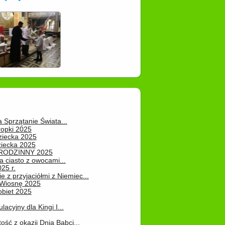
a Sprzątanie Świata...
ropki 2025
ziecka 2025
ziecka 2025
 RODZINNY 2025
 ciasto z owocami...
25 r.
e z przyjaciółmi z Niemiec...
Wiosnę 2025
obiet 2025
ulacyjny dla Kingi I...
ość z okazji Dnia Babci...