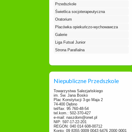
Przedszkole
Świetlica socjoterapeutyczna
Oratorium
Placówka opiekuńczo-wychowawcza
Galerie
Liga Futsal Junior
Strona Parafialna
Niepubliczne Przedszkole
Towarzystwa Salezjańskiego
im. Św. Jana Bosko
Plac Konstytucji 3-go Maja 2
74-400 Dębno
tel/fax: 95 760-48-54
tel.kom.: 502-370-427
e-mail: naszdom@onet.pl
NIP: 597-17-22-201
REGON: 040 014 608-00712
Konto: 09 8355 0009 0043 6476 2000 0001