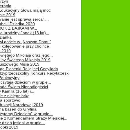
rzyn
erapia
 Edukacyjny Słowa mają moc
ie 2019
nie jest sprawą serca” ...
abci i Dziadka 2020
OK Z BAJKAMI W...
 urodziny Janek (13 lat)...
zianka
wi goście w „Naszym Domu”
 kolędowanie przy choince
i 2019
więtego Mikołaja oraz jego...
iny Świętego Mikołaja 2019
luszowego Misia 2019
ąd Piosenki Religijnej Cecyliada
dzyprzedszkolny Konkurs Recytatorski
 Edukacyjny
czytają dzieciom w grupie...
pada Święto Niepodległości
Kamila (16 lat) i...
e z pielęgniarką
na sportowo
dukacji Narodowej 2019
na basen do Gryfina
zytamy Dzieciom” w grupie...
e z Komendantem Straży Miejskiej...
 dzień jesieni w grupie...
ropki 2019