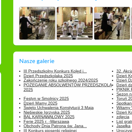
Nasze galerie
III Przedszkolny Konkurs Kolęd i...
32. Akcj
Dzień Przedszkolaka 2025
Dzień K
Zakończenie roku szkolnego 2024/2025
Dzień D
POŻEGANIE ABSOLWENTÓW PRZEDSZKOLA
Dzień d
PIKNIK
2025
Sezon na
Festyn w Smolnicy 2025
Toruń 20
Dzień Mamy 2025
Spotkani
Święto Uchwalenia Konstytucji 3 Maja
Witamy 
Niebieskie Igrzyska 2025
Dzień K
BAL KARNAWAŁOWY 2025
zdjęcia
Ferie 2025 r. -Warszawa
List grat
Obchody Dnia Patrona św. Jana...
Jasełka
III Konkurs piosenki religijnej
Uroczyst