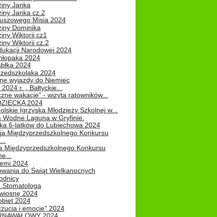
ziny Janka
iny Janka cz.2
luszowego Misia 2024
ziny Dominika
iny Wiktorii cz1
iny Wiktorii cz.2
dukacji Narodowej 2024
hłopaka 2024
abłka 2024
rzedszkolaka 2024
ne wyjazdy do Niemiec
2024 r. „ Bałtyckie...
zne wakacje" - wizyta ratowników...
DZIECKA 2024
lskie Igrzyska Młodzieży Szkolnej w...
 Wodne Laguna w Gryfinie.
ka 6-latków do Lubiechowa 2024
ja Międzyprzedszkolnego Konkursu
..
ja Międzyprzedszkolnego Konkursu
e...
iemi 2024
owania do Świąt Wielkanocnych
odnicy
u Stomatologa
wiosnę 2024
obiet 2024
zucia i emocje" 2024
RNAWAŁOWY 2024