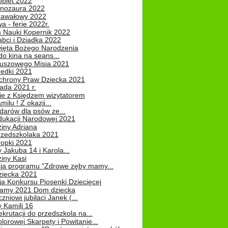
obiet 2022
inozaura 2022
nawałowy 2022
 - ferie 2022r.
 Nauki Kopernik 2022
abci i Dziadka 2022
ięta Bożego Narodzenia
o kina na seans...
luszowego Misia 2021
redki 2021
chrony Praw Dziecka 2021
pada 2021 r.
ie z Księdzem wizytatorem
milu ! Z okazji...
darów dla psów ze...
dukacji Narodowej 2021
iny Adriana
rzedszkolaka 2021
ropki 2021
 Jakuba 14 i Karola...
iny Kasi
cja programu "Zdrowe zęby mamy...
ziecka 2021
ja Konkursu Piosenki Dziecięcej
Mamy 2021 Dom dziecka
zniowi jubilaci Janek (...
 Kamili 16
ekrutacji do przedszkola na...
lorowej Skarpety i Powitanie...