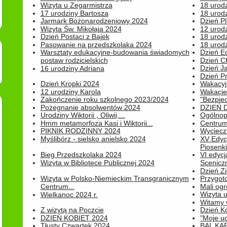
Wizyta u Zegarmistrza
18 urod
17 urodziny Bartosza
18 urodz
Jarmark Bożonarodzeniowy 2024
Dzień P
Wizyta Św. Mikołaja 2024
12 urod
Dzień Postaci z Bajek
18 urodz
Pasowanie na przedszkolaka 2024
18 urodz
Warsztaty edukacyjne-budowania świadomych
Dzień E
postaw rodzicielskich
Dzień C
Dzień J
16 urodziny Adriana
Dzień P
Dzień Kropki 2024
Wakacyj
12 urodziny Karola
Wakacje 
Zakończenie roku szkolnego 2023/2024
"Bezpiec
Pożegnanie absolwentów 2024
DZIEŃ 
Urodziny Wiktorii , Oliwii,...
Ogólnopo
Hmm metamorfoza Kasi i Wiktorii...
Centrum
PIKNIK RODZINNY 2024
Wyciecz
Myślibórz - sielsko anielsko 2024
XV Edyc
Piosenki.
Bieg Przedszkolaka 2024
VI edyc
Wizyta w Bibliotece Publicznej 2024
Sceniczn
Dzień Z
Wizyta w Polsko-Niemieckim Transgranicznym
Przygot
Centrum...
Mali ogr
Wizyta 
Wielkanoc 2024 r.
Witamy 
Z wizytą na Poczcie
Dzień K
DZIEŃ KOBIET 2024
"Moje uc
Tłusty Czwartek 2024
BAL KA