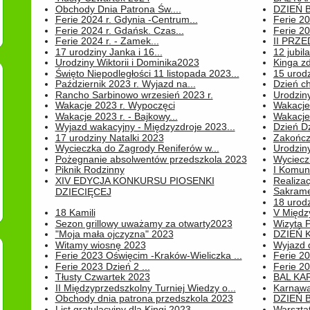
Obchody Dnia Patrona Św....
DZIEŃ B
Ferie 2024 r. Gdynia -Centrum...
Ferie 20
Ferie 2024 r. Gdańsk. Czas...
Ferie 20
Ferie 2024 r. - Zamek...
II PRZ
17 urodziny Janka i 16...
12 jubil
Urodziny Wiktorii i Dominika2023
Kinga zd
Święto Niepodległości 11 listopada 2023...
15 urodz
Październik 2023 r. Wyjazd na...
Dzień c
Rancho Sarbinowo wrzesień 2023 r.
Urodziny 
Wakacje 2023 r. Wypoczęci
Wakacje
Wakacje 2023 r. - Bajkowy...
Wakacje
Wyjazd wakacyjny - Międzyzdroje 2023...
Dzień D
17 urodziny Natalki 2023
Zakończ
Wycieczka do Zagrody Reniferów w...
Urodziny 
Pożegnanie absolwentów przedszkola 2023
Wyciecz
Piknik Rodzinny
I Komun
XIV EDYCJA KONKURSU PIOSENKI
Realiza
Sakrame
DZIECIĘCEJ
18 urodz
18 Kamili
V Między
Sezon grillowy uważamy za otwarty2023
Wizyta 
"Moja mała ojczyzna" 2023
DZIEŃ 
Witamy wiosnę 2023
Wyjazd d
Ferie 2023 Oświęcim -Kraków-Wieliczka ...
Ferie 20
Ferie 2023 Dzień 2 ...
Ferie 20
Tłusty Czwartek 2023
BAL KA
II Międzyprzedszkolny Turniej Wiedzy o...
Karnawa
Obchody dnia patrona przedszkola 2023
DZIEŃ B
List gratulacyjny dla Kingi 2023
Warszta