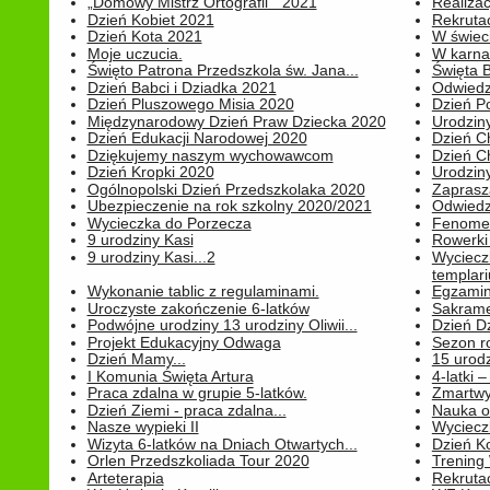
„Domowy Mistrz Ortografii " 2021
Realizac
Dzień Kobiet 2021
Rekrutac
Dzień Kota 2021
W świeci
Moje uczucia.
W karnaw
Święto Patrona Przedszkola św. Jana...
Święta 
Dzień Babci i Dziadka 2021
Odwiedz
Dzień Pluszowego Misia 2020
Dzień Po
Międzynarodowy Dzień Praw Dziecka 2020
Urodziny
Dzień Edukacji Narodowej 2020
Dzień C
Dziękujemy naszym wychowawcom
Dzień C
Dzień Kropki 2020
Urodziny
Ogólnopolski Dzień Przedszkolaka 2020
Zaprasz
Ubezpieczenie na rok szkolny 2020/2021
Odwiedz
Wycieczka do Porzecza
Fenomen
9 urodziny Kasi
Rowerki
9 urodziny Kasi...2
Wyciecz
templari
Wykonanie tablic z regulaminami.
Egzamin 
Uroczyste zakończenie 6-latków
Sakrame
Podwójne urodziny 13 urodziny Oliwii...
Dzień D
Projekt Edukacyjny Odwaga
Sezon r
Dzień Mamy...
15 urodz
I Komunia Święta Artura
4-latki
Praca zdalna w grupie 5-latków.
Zmartwy
Dzień Ziemi - praca zdalna...
Nauka o
Nasze wypieki II
Wycieczk
Wizyta 6-latków na Dniach Otwartych...
Dzień K
Orlen Przedszkoliada Tour 2020
Trening
Arteterapia
Rekrutac