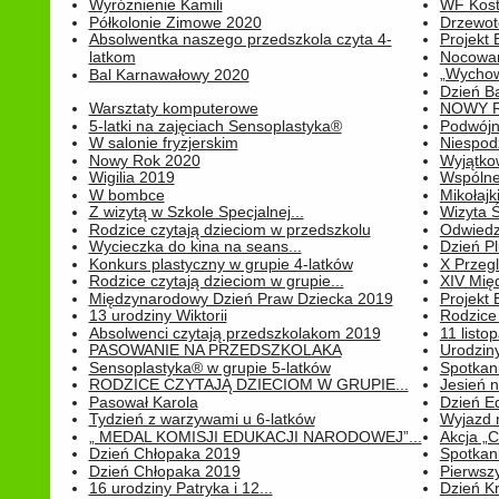
Wyróżnienie Kamili
WF Kost
Półkolonie Zimowe 2020
Drzewot
Absolwentka naszego przedszkola czyta 4-
Projekt
latkom
Nocowan
„Wychowa
Bal Karnawałowy 2020
Dzień B
Warsztaty komputerowe
NOWY R
5-latki na zajęciach Sensoplastyka®
Podwójne
W salonie fryzjerskim
Niespod
Nowy Rok 2020
Wyjątko
Wigilia 2019
Wspólne
W bombce
Mikołajk
Z wizytą w Szkole Specjalnej...
Wizyta Ś
Rodzice czytają dzieciom w przedszkolu
Odwiedz
Wycieczka do kina na seans...
Dzień P
Konkurs plastyczny w grupie 4-latków
X Przegl
Rodzice czytają dzieciom w grupie...
XIV Mię
Międzynarodowy Dzień Praw Dziecka 2019
Projekt
13 urodziny Wiktorii
Rodzice 
Absolwenci czytają przedszkolakom 2019
11 listo
PASOWANIE NA PRZEDSZKOLAKA
Urodziny 
Sensoplastyka® w grupie 5-latków
Spotkani
RODZICE CZYTAJĄ DZIECIOM W GRUPIE...
Jesień 
Pasował Karola
Dzień E
Tydzień z warzywami u 6-latków
Wyjazd 
„ MEDAL KOMISJI EDUKACJI NARODOWEJ”...
Akcja „C
Dzień Chłopaka 2019
Spotkani
Dzień Chłopaka 2019
Pierwszy
16 urodziny Patryka i 12...
Dzień K