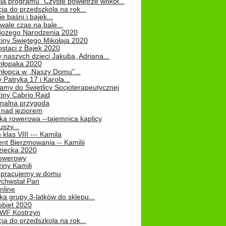
ja programu "Czyste powietrze wokół...
ja do przedszkola na rok...
e baśni i bajek...
ale czas na bale...
Bożego Narodzenia 2020
iny Świętego Mikołaja 2020
staci z Bajek 2020
 naszych dzieci Jakuba, Adriana...
hłopaka 2020
hłopca w „Naszy Domu”...
 Patryka 17 i Karola...
amy do Świetlicy Socjoterapeutycznej
iny Cabrio Rajd
alna przygoda
 nad jeziorem
ka rowerowa --tajemnica kaplicy
uszy...
klas VIII --- Kamila
nt Bierzmowania -- Kamilii
ziecka 2020
owerowy
iny Kamili
 – pracujemy w domu
chwstał Pan
nline
a grupy 3-latków do sklepu...
obiet 2020
 WF Kostrzyn
ja do przedszkola na rok...