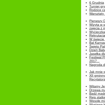
6 Grudnia
Turniej gry
Rodzice cz
Warsztaty 
Pierwszy 
Wizyta w s
zajęcia z
Wycieczka
Rekrutacja
W świecie
Bal Karna
Święto Pat
Dzień Babc
Jasełka dla
Festiwal P
2017...
Nagroda dl
Jak mnie w
XII gminn
Recytatorsk
Witamy Jes
Drzewa ma
Bądź mądr
Rejs statk
Wesołe mias
Wystawa k