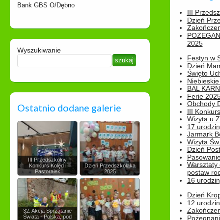
Bank GBS O/Dębno
III Przeds
Dzień Prz
Zakończen
POŻEGAN
2025
Wyszukiwanie
Festyn w 
Dzień Ma
Święto Uch
Niebieskie
BAL KAR
Ferie 2025
Obchody Dn
Ostatnio dodane galerie
III Konkurs
Wizyta u 
17 urodzin
Jarmark B
Wizyta Św.
Dzień Post
Pasowanie
III Przedszkolny
Warsztaty
Konkurs Kolęd i
Dzień Przedszkolaka
Pastorałek
2025
postaw rod
16 urodzin
Dzień Kro
12 urodzin
Zakończen
32. Akcja Sprzątanie
Świata - Polska, pod
Pożegnani