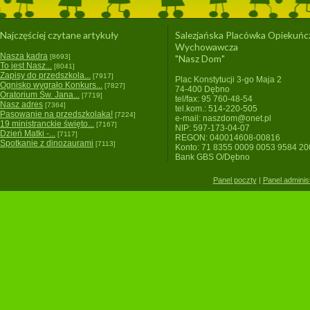
Najczęściej czytane artykuły
Salezjańska Placówka Opiekuńc
Wychowawcza
Nasza kadra
[8693]
"Nasz Dom"
To jest Nasz...
[8041]
Zapisy do przedszkola...
[7917]
Plac Konstytucji 3-go Maja 2
Ognisko wygrało Konkurs...
[7827]
74-400 Dębno
Oratorium Św. Jana...
[7719]
tel/fax: 95 760-48-54
Nasz adres
[7364]
tel.kom.: 514-220-505
Pasowanie na przedszkolaka!
[7224]
e-mail: naszdom@onet.pl
19 ministranckie święto...
[7167]
NIP: 597-173-04-07
Dzień Matki -...
[7117]
REGON: 040014608-00816
Spotkanie z dinozaurami
[7113]
Konto: 71 8355 0009 0053 9584 2
Bank GBS O/Dębno
Panel poczty
|
Panel adminis