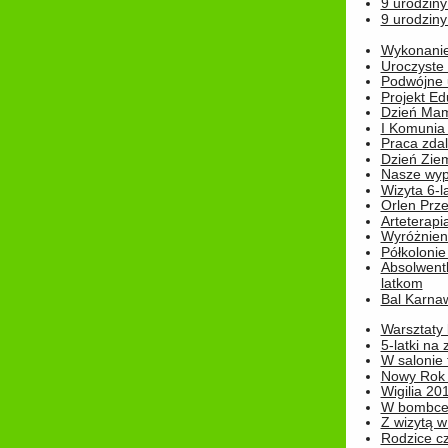
9 urodziny
9 urodziny
Wykonanie 
Uroczyste
Podwójne u
Projekt E
Dzień Mam
I Komunia S
Praca zdal
Dzień Ziem
Nasze wypi
Wizyta 6-l
Orlen Prz
Arteterapi
Wyróżnieni
Półkoloni
Absolwent
latkom
Bal Karna
Warsztaty
5-latki na
W salonie 
Nowy Rok
Wigilia 20
W bombc
Z wizytą w
Rodzice cz