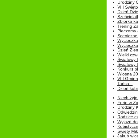
Urodziny Ol
VIII Święt
Dzień Dzi
Sześciolat
Zbiórka ka
Trening Za
Pieczemy 
Sceniczne 
Wycieczka
Wycieczka 
Dzień Zie
Wielki czw
Światowy 
Światowy 
Konkurs pl
Wiosna 2
VIII Gminn
Tańca...
Dzień kob
Niech żyje
Ferie w Z
Urodziny K
Odwiedzin
Rodzice cz
Wyjazd do
Kubistyczn
Święty Miko
Jakub wice