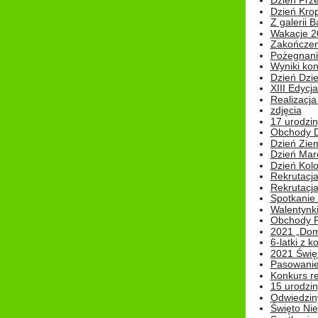
Dzień Prz
Dzień Kro
Z galerii B
Wakacje 2
Zakończen
Pożegnani
Wyniki ko
Dzień Dzi
XIII Edycj
Realizacj
zdjęcia
17 urodzin
Obchody Dn
Dzień Zie
Dzień Mar
Dzień Kolo
Rekrutacj
Rekrutacja
Spotkanie
Walentynk
Obchody P
2021 „Domo
6-latki z 
2021 Świe
Pasowanie
Konkurs re
15 urodzin
Odwiedziny
Święto Nie