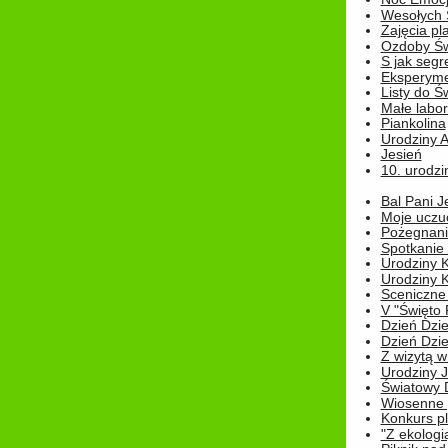
Wesołych 
Zajęcia pl
Ozdoby Św
S jak segr
Eksperyme
Listy do Ś
Małe labo
Piankolina
Urodziny A
Jesień
10. urodzin
Bal Pani J
Moje uczu
Pożegnani
Spotkanie
Urodziny K
Urodziny K
Sceniczne
V "Święto 
Dzień Dziec
Dzień Dziec
Z wizytą w
Urodziny Ju
Światowy 
Wiosenne 
Konkurs 
"Z ekologią