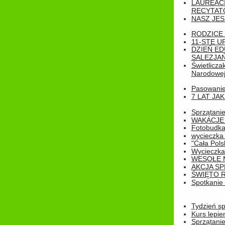
LAUREAC
RECYTATO
NASZ JES
RODZICE 
11-STE U
DZIEŃ E
SALEZJAŃ
Świetlicza
Narodowe
Pasowanie 
7 LAT JA
Sprzątanie
WAKACJE 
Fotobudk
wycieczka
"Cała Pols
Wycieczka
WESOŁE 
AKCJA SP
ŚWIĘTO 
Spotkanie 
Tydzień sp
Kurs lepie
Sprzątanie