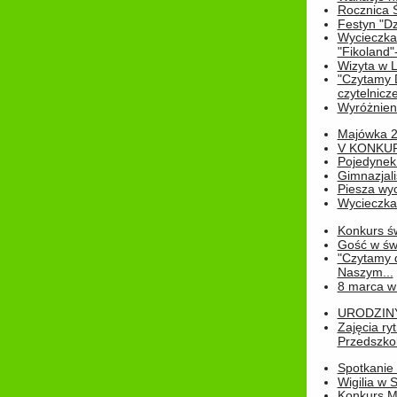
Rocznica 
Festyn "Dz
Wycieczka
"Fikoland"
Wizyta w L
"Czytamy D
czytelnicze
Wyróżnienie
Majówka 
V KONKUR
Pojedynek
Gimnazjali
Piesza wyc
Wycieczk
Konkurs św
Gość w świe
"Czytamy d
Naszym...
8 marca w
URODZINY 
Zajęcia r
Przedszkol
Spotkanie 
Wigilia w
Konkurs M