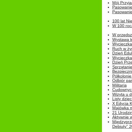
Mój Przyja
Pasowanie
Pasowanie
100 lat Ni
W 100 rocz
W przedszk
Wystawa kr
Wycieczka
Ruch w życ
Dzień Edu
Wycieczka 
Dzień Prz
Sprzątani
Bezpieczn
Półkolonie
Odbiór pam
Militaria
Cudownyc
Wizyta u d
Listy dziec
X Edycja K
Majówka n
21 Urodzin
Aktywnie 
Międzyprz
Debiuty” 