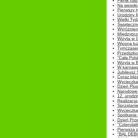
Piknik nad
Na wesoło
Pierwszy t
Urodziny 
Wielki Tyd
Świąteczne
Wyróżnieni
Międzyprz
Wizyta w 
Wiosna tuż,
Tymczasem 
Przedszkol
"Cała Pols
Wizyta w B
W karnawa
Jubileusz 
Coraz bliż
Wycieczka
Dzień Plus
Narodowe Ś
12. urodzi
Realizacja
Sprzątanie
Wycieczka
Spotkanie 
Dzień Prz
"Czterolat
Pierwsza 
"BAL DEB