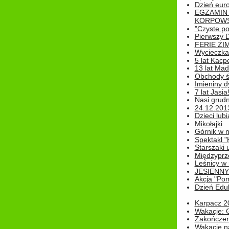
Dzień eur
EGZAMIN
KORPOWS
"Czyste po
Pierwszy 
FERIE ZI
Wycieczka 
5 lat Kacp
13 lat Madz
Obchody św
Imieniny d
7 lat Jasia
Nasi grudni
24.12.2013r
Dzieci lubi
Mikołajki
Górnik w 
Spektakl "
Starszaki 
Międzyprze
Leśnicy w
JESIENNY
Akcja "Pom
Dzień Edu
Karpacz 2
Wakacje: 
Zakończen
Wakacje n