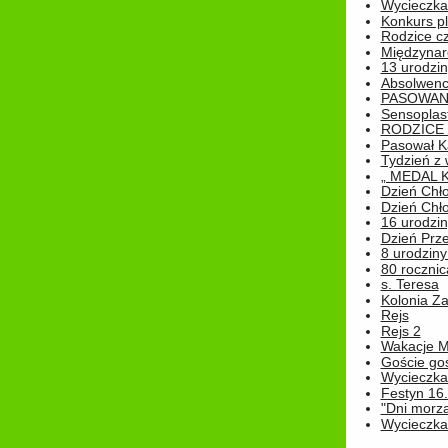
Wycieczka 
Konkurs pl
Rodzice cz
Międzynar
13 urodzin
Absolwenc
PASOWAN
Sensoplas
RODZICE 
Pasował K
Tydzień z
„ MEDAL 
Dzień Chł
Dzień Chł
16 urodziny
Dzień Prz
8 urodziny 
80 rocznic
s. Teresa
Kolonia Z
Rejs
Rejs 2
Wakacje M
Goście go
Wycieczka 
Festyn 16
"Dni morz
Wycieczka 