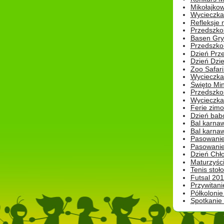
Mikołajko
Wycieczka 
Refleksje 
Przedszkol
Basen Gryf
Przedszkol
Dzień Prz
Dzień Dzie
Zoo Safari
Wycieczka 
Święto Min
Przedszkol
Wycieczka
Ferie zim
Dzień babc
Bal karna
Bal karna
Pasowanie
Pasowanie
Dzień Chło
Maturzyśc
Tenis stoł
Futsal 201
Przywitani
Półkolonie
Spotkanie