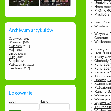
hasłem "W Naturę z
Urodziny Wik
Kulturą"
Dzień Kropki 2025
Hmm metamo
PIKNIK R
Myślibórz 
Bieg Prze
Wizyta w B
Archiwum artykułów
Wizyta w 
Centrum...
Czerwiec
[2017]
Wielkanoc 
Wrzesień
[2014]
Kwiecień
[2013]
Z wizytą n
Maj
[2013]
DZIEŃ KO
Lipiec
[2013]
Tłusty Cz
Luty
[2012]
Obchody Dn
Sierpień
[2011]
Ferie 2024
Październik
[2010]
Grudzień
Ferie 2024
[2010]
Ferie 2024
17 urodzin
Urodziny W
Święto Nie
Październi
Rancho Sa
Logowanie
Wakacje 2
Wakacje 20
Login
Hasło
Wyjazd wak
17 urodzin
Wycieczka