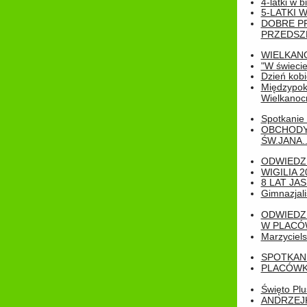
4-latki w b
5-LATKI W
DOBRE P
PRZEDSZ
WIELKAN
"W świecie
Dzień kobi
Międzypoko
Wielkanoc
Spotkanie 
OBCHODY
ŚW.JANA..
ODWIEDZ
WIGILIA 2
8 LAT JA
Gimnazjali
ODWIEDZ
W PLACÓW
Marzyciels
SPOTKAN
PLACÓWK
Święto Pl
ANDRZEJKI