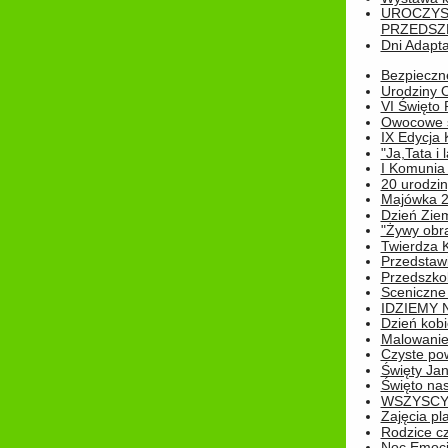
UROCZYS
PRZEDSZ
Dni Adapt
Bezpieczne
Urodziny O
VI Święto 
Owocowe s
IX Edycja 
"Ja,Tata i 
I Komunia 
20 urodziny
Majówka 
Dzień Ziem
"Żywy obra
Twierdza 
Przedstaw
Przedszkol
Sceniczne
IDZIEMY 
Dzień kobi
Malowanie
Czyste pow
Święty Ja
Święto na
WSZYSCY 
Zajęcia pl
Rodzice cz
Noc Emocj