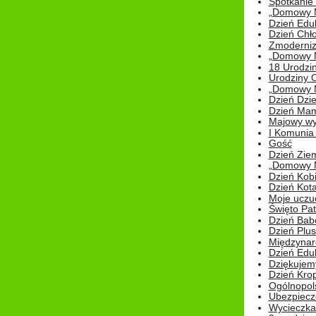
Spotkanie 
„Domowy Mi
Dzień Edu
Dzień Chł
Zmoderniz
„Domowy Mi
18 Urodzin
Urodziny Ol
„Domowy Mi
Dzień Dzie
Dzień Mam
Majowy wy
I Komunia S
Gość
Dzień Zie
„Domowy Mi
Dzień Kob
Dzień Kot
Moje uczuc
Święto Pat
Dzień Babc
Dzień Plu
Międzynar
Dzień Edu
Dziękuje
Dzień Kro
Ogólnopol
Ubezpiecz
Wycieczka