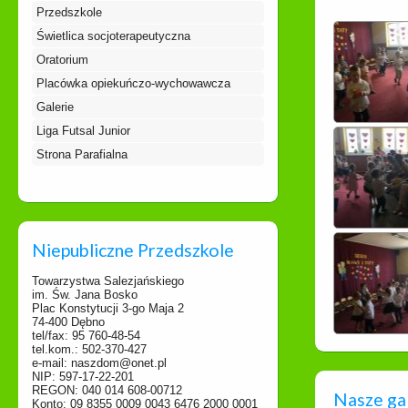
Przedszkole
Świetlica socjoterapeutyczna
Oratorium
Placówka opiekuńczo-wychowawcza
Galerie
Liga Futsal Junior
Strona Parafialna
Niepubliczne Przedszkole
Towarzystwa Salezjańskiego
im. Św. Jana Bosko
Plac Konstytucji 3-go Maja 2
74-400 Dębno
tel/fax: 95 760-48-54
tel.kom.: 502-370-427
e-mail: naszdom@onet.pl
NIP: 597-17-22-201
REGON: 040 014 608-00712
Nasze ga
Konto: 09 8355 0009 0043 6476 2000 0001