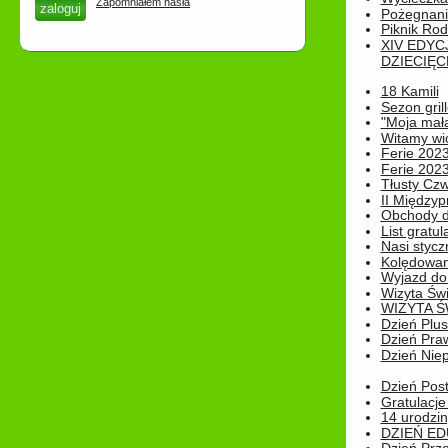
Zapomniałem hasła
Pożegnani
Piknik Rod
XIV EDYC
DZIECIĘC
18 Kamili
Sezon gri
"Moja mał
Witamy wi
Ferie 2023
Ferie 2023
Tłusty Cz
II Międzyp
Obchody d
List gratul
Nasi styczn
Kolędowan
Wyjazd do 
Wizyta Świ
WIZYTA Ś
Dzień Plu
Dzień Pra
Dzień Niep
Dzień Post
Gratulacje
14 urodzin
DZIEŃ ED