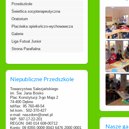
Przedszkole
Świetlica socjoterapeutyczna
Oratorium
Placówka opiekuńczo-wychowawcza
Galerie
Liga Futsal Junior
Strona Parafialna
Niepubliczne Przedszkole
Towarzystwa Salezjańskiego
im. Św. Jana Bosko
Plac Konstytucji 3-go Maja 2
74-400 Dębno
tel/fax: 95 760-48-54
tel.kom.: 502-370-427
e-mail: naszdom@onet.pl
NIP: 597-17-22-201
REGON: 040 014 608-00712
Nasze ga
Konto: 09 8355 0009 0043 6476 2000 0001