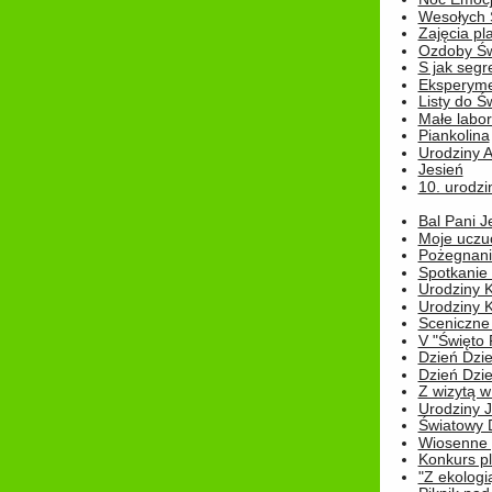
Wesołych 
Zajęcia pl
Ozdoby Św
S jak segr
Eksperyme
Listy do Ś
Małe labo
Piankolina
Urodziny A
Jesień
10. urodzin
Bal Pani J
Moje uczu
Pożegnani
Spotkanie
Urodziny K
Urodziny K
Sceniczne
V "Święto 
Dzień Dziec
Dzień Dziec
Z wizytą w
Urodziny Ju
Światowy 
Wiosenne 
Konkurs 
"Z ekologią