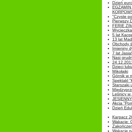
Dzień eur
EGZAMIN
KORPOWS
"Czyste po
Pierwszy 
FERIE ZI
Wycieczka 
5 lat Kacp
13 lat Madz
Obchody św
Imieniny d
7 lat Jasia
Nasi grudni
24.12.2013r
Dzieci lubi
Mikołajki
Górnik w 
Spektakl "
Starszaki 
Międzyprze
Leśnicy w
JESIENNY
Akcja "Pom
Dzień Edu
Karpacz 2
Wakacje: 
Zakończen
Wakacje n