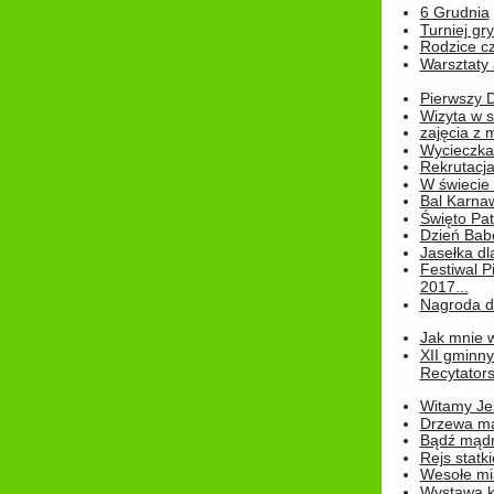
6 Grudnia
Turniej gry
Rodzice cz
Warsztaty 
Pierwszy 
Wizyta w s
zajęcia z
Wycieczka
Rekrutacja
W świecie
Bal Karna
Święto Pat
Dzień Babc
Jasełka dla
Festiwal P
2017...
Nagroda dl
Jak mnie w
XII gminn
Recytatorsk
Witamy Jes
Drzewa ma
Bądź mądr
Rejs statk
Wesołe mias
Wystawa k