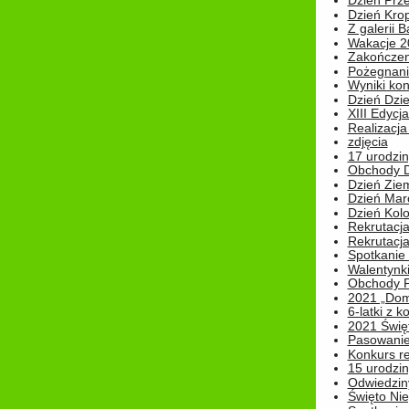
Dzień Prz
Dzień Kro
Z galerii B
Wakacje 2
Zakończen
Pożegnani
Wyniki ko
Dzień Dzi
XIII Edycj
Realizacj
zdjęcia
17 urodzin
Obchody Dn
Dzień Zie
Dzień Mar
Dzień Kolo
Rekrutacj
Rekrutacja
Spotkanie
Walentynk
Obchody P
2021 „Domo
6-latki z 
2021 Świe
Pasowanie
Konkurs re
15 urodzin
Odwiedziny
Święto Nie