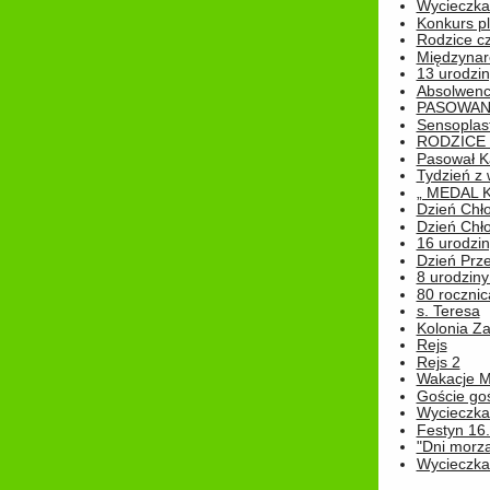
Wycieczka 
Konkurs pl
Rodzice cz
Międzynar
13 urodzin
Absolwenc
PASOWAN
Sensoplas
RODZICE 
Pasował K
Tydzień z
„ MEDAL 
Dzień Chł
Dzień Chł
16 urodziny
Dzień Prz
8 urodziny 
80 rocznic
s. Teresa
Kolonia Z
Rejs
Rejs 2
Wakacje M
Goście go
Wycieczka 
Festyn 16
"Dni morz
Wycieczka 