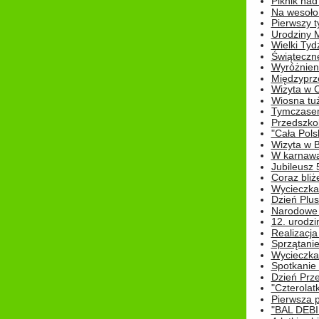
Piknik nad
Na wesoło
Pierwszy t
Urodziny 
Wielki Tyd
Świąteczne
Wyróżnieni
Międzyprz
Wizyta w 
Wiosna tuż,
Tymczasem 
Przedszkol
"Cała Pols
Wizyta w B
W karnawa
Jubileusz 
Coraz bliż
Wycieczka
Dzień Plus
Narodowe Ś
12. urodzi
Realizacja
Sprzątanie
Wycieczka
Spotkanie 
Dzień Prz
"Czterolat
Pierwsza 
"BAL DEB