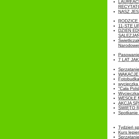
LAUREAC
RECYTATO
NASZ JES
RODZICE 
11-STE U
DZIEŃ E
SALEZJAŃ
Świetlicza
Narodowe
Pasowanie 
7 LAT JA
Sprzątanie
WAKACJE 
Fotobudk
wycieczka
"Cała Pols
Wycieczka
WESOŁE 
AKCJA SP
ŚWIĘTO 
Spotkanie 
Tydzień sp
Kurs lepie
Sprzątanie