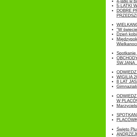
4-latki w b
5-LATKI W
DOBRE P
PRZEDSZ
WIELKAN
"W świecie
Dzień kobi
Międzypoko
Wielkanoc
Spotkanie 
OBCHODY
ŚW.JANA..
ODWIEDZ
WIGILIA 2
8 LAT JA
Gimnazjali
ODWIEDZ
W PLACÓW
Marzyciels
SPOTKAN
PLACÓWK
Święto Pl
ANDRZEJKI