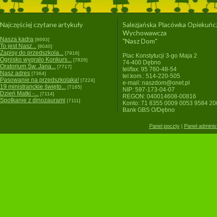
Najczęściej czytane artykuły
Salezjańska Placówka Opiekuńc
Wychowawcza
Nasza kadra
[8693]
"Nasz Dom"
To jest Nasz...
[8040]
Zapisy do przedszkola...
[7916]
Plac Konstytucji 3-go Maja 2
Ognisko wygrało Konkurs...
[7826]
74-400 Dębno
Oratorium Św. Jana...
[7717]
tel/fax: 95 760-48-54
Nasz adres
[7364]
tel.kom.: 514-220-505
Pasowanie na przedszkolaka!
[7224]
e-mail: naszdom@onet.pl
19 ministranckie święto...
[7165]
NIP: 597-173-04-07
Dzień Matki -...
[7114]
REGON: 040014608-00816
Spotkanie z dinozaurami
[7111]
Konto: 71 8355 0009 0053 9584 2
Bank GBS O/Dębno
Panel poczty
|
Panel adminis