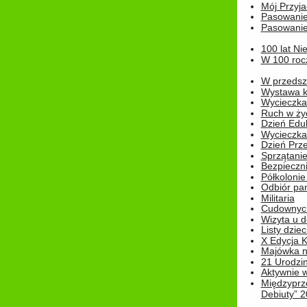
Mój Przyja
Pasowanie
Pasowanie
100 lat Ni
W 100 rocz
W przedszk
Wystawa kr
Wycieczka
Ruch w życ
Dzień Edu
Wycieczka 
Dzień Prz
Sprzątani
Bezpieczn
Półkolonie
Odbiór pam
Militaria
Cudownyc
Wizyta u d
Listy dziec
X Edycja K
Majówka n
21 Urodzin
Aktywnie 
Międzyprz
Debiuty” 