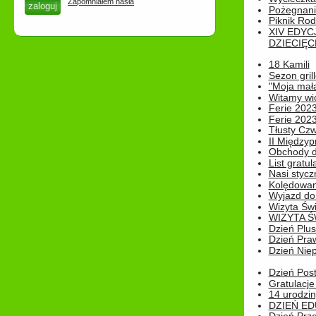
Zapomniałem hasła
Pożegnani
Piknik Rod
XIV EDYC
DZIECIĘC
18 Kamili
Sezon gri
"Moja mał
Witamy wi
Ferie 2023
Ferie 2023
Tłusty Cz
II Międzyp
Obchody d
List gratul
Nasi styczn
Kolędowan
Wyjazd do 
Wizyta Świ
WIZYTA Ś
Dzień Plu
Dzień Pra
Dzień Niep
Dzień Post
Gratulacje
14 urodzin
DZIEŃ ED