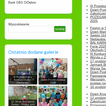
Bank GBS O/Dębno
III Przeds
Dzień Prz
Zakończen
POŻEGAN
2025
Wyszukiwanie
Festyn w 
Dzień Ma
Święto Uch
Niebieskie
BAL KAR
Ferie 2025
Obchody Dn
Ostatnio dodane galerie
III Konkurs
Wizyta u 
17 urodzin
Jarmark B
Wizyta Św.
Dzień Post
Pasowanie
III Przedszkolny
Warsztaty
Konkurs Kolęd i
Dzień Przedszkolaka
Pastorałek
2025
postaw rod
16 urodzin
Dzień Kro
12 urodzin
Zakończen
32. Akcja Sprzątanie
Świata - Polska, pod
Pożegnani