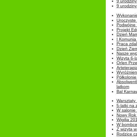
9 urodziny
9 urodziny
Wykonanie 
Uroczyste
Podwójne u
Projekt E
Dzień Mam
I Komunia S
Praca zdal
Dzień Ziem
Nasze wypi
Wizyta 6-l
Orlen Prz
Arteterapi
Wyróżnieni
Półkoloni
Absolwent
latkom
Bal Karna
Warsztaty
5-latki na
W salonie 
Nowy Rok
Wigilia 20
W bombc
Z wizytą w
Rodzice cz