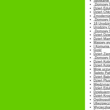
Spotkanie 
„Domowy Mi
Dzień Edu
Dzień Chł
Zmoderniz
„Domowy Mi
18 Urodzin
Urodziny Ol
„Domowy Mi
Dzień Dzie
Dzień Mam
Majowy wy
I Komunia S
Gość
Dzień Zie
„Domowy Mi
Dzień Kob
Dzień Kot
Moje uczuc
Święto Pat
Dzień Babc
Dzień Plu
Międzynar
Dzień Edu
Dziękuje
Dzień Kro
Ogólnopol
Ubezpiecz
Wycieczka