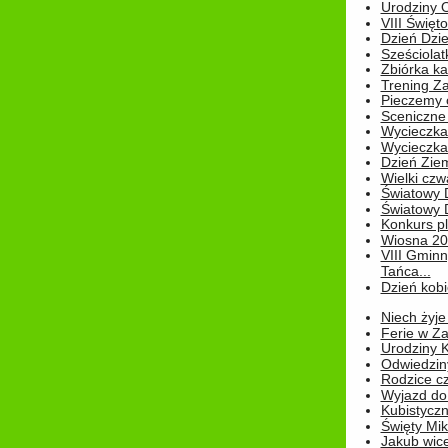
Urodziny Ol
VIII Święt
Dzień Dzi
Sześciolat
Zbiórka ka
Trening Za
Pieczemy 
Sceniczne 
Wycieczka
Wycieczka 
Dzień Zie
Wielki czw
Światowy 
Światowy 
Konkurs pl
Wiosna 2
VIII Gminn
Tańca...
Dzień kob
Niech żyje
Ferie w Z
Urodziny K
Odwiedzin
Rodzice cz
Wyjazd do
Kubistyczn
Święty Miko
Jakub wice