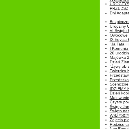
UROCZYS
PRZEDSZ
Dni Adapt
Bezpieczne
Urodziny O
VI Święto 
Owocowe s
IX Edycja 
"Ja,Tata i 
I Komunia 
20 urodziny
Majówka 
Dzień Ziem
"Żywy obra
Twierdza 
Przedstaw
Przedszkol
Sceniczne
IDZIEMY 
Dzień kobi
Malowanie
Czyste pow
Święty Ja
Święto na
WSZYSCY 
Zajęcia pl
Rodzice cz
Noc Emocj