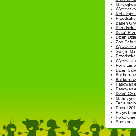
Mikołajko
Wycieczka 
Refleksje 
Przedszkol
Basen Gryf
Przedszkol
Dzień Prz
Dzień Dzie
Zoo Safari
Wycieczka 
Święto Min
Przedszkol
Wycieczka
Ferie zim
Dzień babc
Bal karna
Bal karna
Pasowanie
Pasowanie
Dzień Chło
Maturzyśc
Tenis stoł
Futsal 201
Przywitani
Półkolonie
Spotkanie