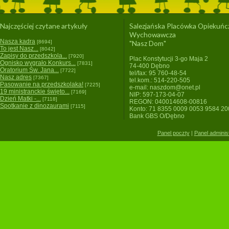
Najczęściej czytane artykuły
Salezjańska Placówka Opiekuńc
Wychowawcza
Nasza kadra
[8694]
"Nasz Dom"
To jest Nasz...
[8042]
Zapisy do przedszkola...
[7920]
Plac Konstytucji 3-go Maja 2
Ognisko wygrało Konkurs...
[7831]
74-400 Dębno
Oratorium Św. Jana...
[7722]
tel/fax: 95 760-48-54
Nasz adres
[7367]
tel.kom.: 514-220-505
Pasowanie na przedszkolaka!
[7225]
e-mail: naszdom@onet.pl
19 ministranckie święto...
[7169]
NIP: 597-173-04-07
Dzień Matki -...
[7118]
REGON: 040014608-00816
Spotkanie z dinozaurami
[7115]
Konto: 71 8355 0009 0053 9584 2
Bank GBS O/Dębno
Panel poczty
|
Panel adminis