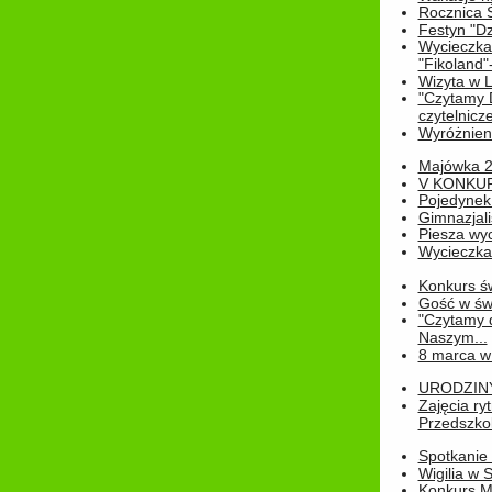
Rocznica 
Festyn "Dz
Wycieczka
"Fikoland"
Wizyta w L
"Czytamy D
czytelnicze
Wyróżnienie
Majówka 
V KONKUR
Pojedynek
Gimnazjali
Piesza wyc
Wycieczk
Konkurs św
Gość w świe
"Czytamy d
Naszym...
8 marca w
URODZINY 
Zajęcia r
Przedszkol
Spotkanie 
Wigilia w
Konkurs M