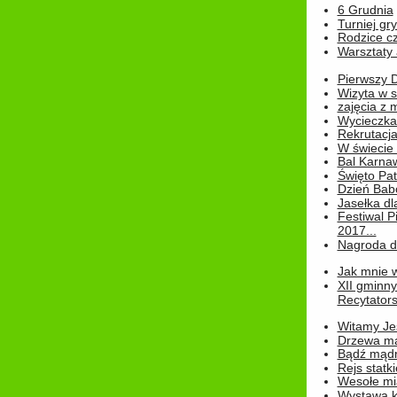
6 Grudnia
Turniej gry
Rodzice cz
Warsztaty 
Pierwszy 
Wizyta w s
zajęcia z
Wycieczka
Rekrutacja
W świecie
Bal Karna
Święto Pat
Dzień Babc
Jasełka dla
Festiwal P
2017...
Nagroda dl
Jak mnie w
XII gminn
Recytatorsk
Witamy Jes
Drzewa ma
Bądź mądr
Rejs statk
Wesołe mias
Wystawa k