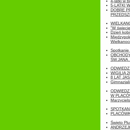
4-latki w b
5-LATKI W
DOBRE P
PRZEDSZ
WIELKAN
"W świecie
Dzień kobi
Międzypoko
Wielkanoc
Spotkanie 
OBCHODY
ŚW.JANA..
ODWIEDZ
WIGILIA 2
8 LAT JA
Gimnazjali
ODWIEDZ
W PLACÓW
Marzyciels
SPOTKAN
PLACÓWK
Święto Pl
ANDRZEJKI