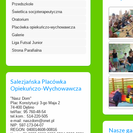
Przedszkole
Świetlica socjoterapeutyczna
Oratorium
Placówka opiekuńczo-wychowawcza
Galerie
Liga Futsal Junior
Strona Parafialna
Salezjańska Placówka
Opiekuńczo-Wychowawcza
"Nasz Dom"
Plac Konstytucji 3-go Maja 2
74-400 Dębno
tel/fax: 95 760-48-54
tel.kom.: 514-220-505
e-mail: naszdom@onet.pl
NIP: 597-173-04-07
Nasze ga
REGON: 040014608-00816