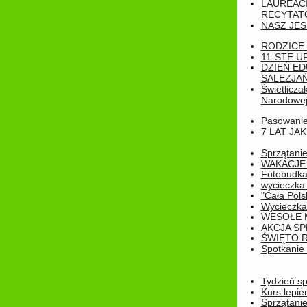
LAUREAC
RECYTATO
NASZ JES
RODZICE 
11-STE U
DZIEŃ E
SALEZJAŃ
Świetlicza
Narodowe
Pasowanie 
7 LAT JA
Sprzątanie
WAKACJE 
Fotobudk
wycieczka
"Cała Pols
Wycieczka
WESOŁE 
AKCJA SP
ŚWIĘTO 
Spotkanie 
Tydzień sp
Kurs lepie
Sprzątanie