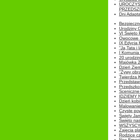
UROCZYS
PRZEDSZ
Dni Adapt
Bezpieczne
Urodziny O
VI Święto 
Owocowe s
IX Edycja 
"Ja,Tata i 
I Komunia 
20 urodziny
Majówka 
Dzień Ziem
"Żywy obra
Twierdza 
Przedstaw
Przedszkol
Sceniczne
IDZIEMY 
Dzień kobi
Malowanie
Czyste pow
Święty Ja
Święto na
WSZYSCY 
Zajęcia pl
Rodzice cz
Noc Emocj