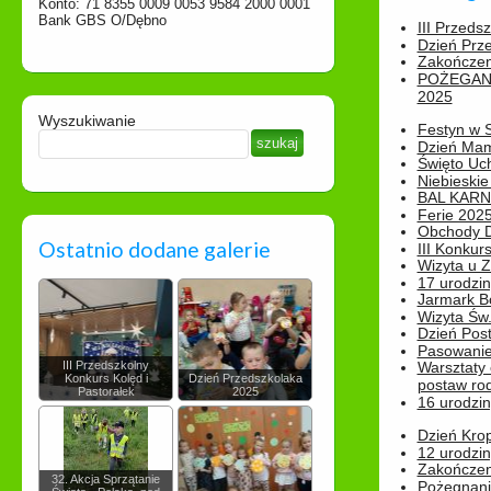
Konto: 71 8355 0009 0053 9584 2000 0001
Bank GBS O/Dębno
III Przeds
Dzień Prz
Zakończen
POŻEGAN
2025
Wyszukiwanie
Festyn w 
Dzień Ma
Święto Uch
Niebieskie
BAL KAR
Ferie 2025
Obchody Dn
Ostatnio dodane galerie
III Konkurs
Wizyta u 
17 urodzin
Jarmark B
Wizyta Św.
Dzień Post
Pasowanie
III Przedszkolny
Warsztaty
Konkurs Kolęd i
Dzień Przedszkolaka
postaw rod
Pastorałek
2025
16 urodzin
Dzień Kro
12 urodzin
Zakończen
32. Akcja Sprzątanie
Pożegnani