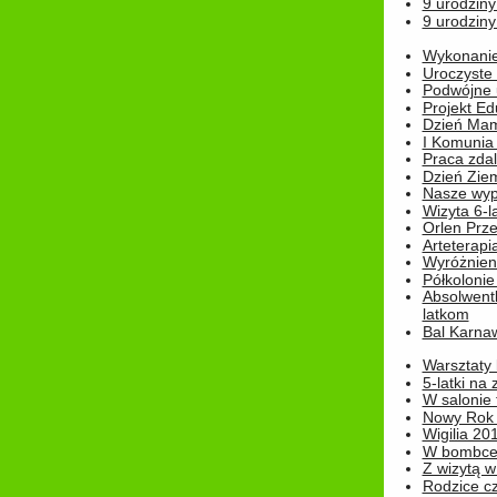
9 urodziny
9 urodziny
Wykonanie 
Uroczyste
Podwójne u
Projekt E
Dzień Mam
I Komunia S
Praca zdal
Dzień Ziem
Nasze wypi
Wizyta 6-l
Orlen Prz
Arteterapi
Wyróżnieni
Półkoloni
Absolwent
latkom
Bal Karna
Warsztaty
5-latki na
W salonie 
Nowy Rok
Wigilia 20
W bombc
Z wizytą w
Rodzice cz