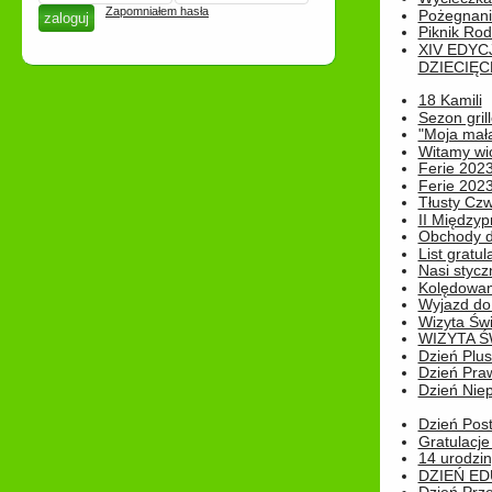
Zapomniałem hasła
Pożegnani
Piknik Rod
XIV EDYC
DZIECIĘC
18 Kamili
Sezon gri
"Moja mał
Witamy wi
Ferie 2023
Ferie 2023
Tłusty Cz
II Międzyp
Obchody d
List gratul
Nasi styczn
Kolędowan
Wyjazd do 
Wizyta Świ
WIZYTA Ś
Dzień Plu
Dzień Pra
Dzień Niep
Dzień Post
Gratulacje
14 urodzin
DZIEŃ ED