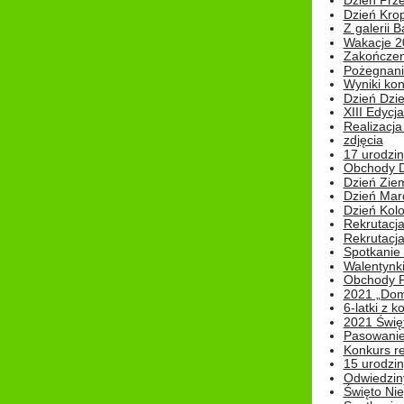
Dzień Prz
Dzień Kro
Z galerii B
Wakacje 2
Zakończen
Pożegnani
Wyniki ko
Dzień Dzi
XIII Edycj
Realizacj
zdjęcia
17 urodzin
Obchody Dn
Dzień Zie
Dzień Mar
Dzień Kolo
Rekrutacj
Rekrutacja
Spotkanie
Walentynk
Obchody P
2021 „Domo
6-latki z 
2021 Świe
Pasowanie
Konkurs re
15 urodzin
Odwiedziny
Święto Nie