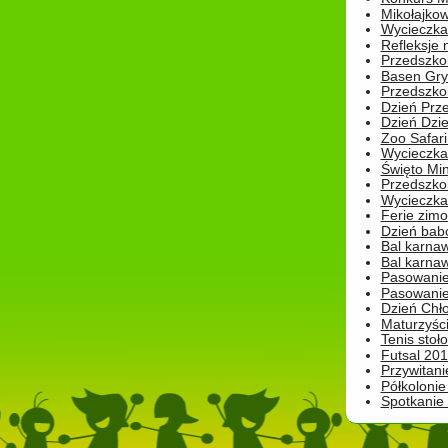
Mikołajko
Wycieczka 
Refleksje 
Przedszkol
Basen Gryf
Przedszkol
Dzień Prz
Dzień Dzie
Zoo Safari
Wycieczka 
Święto Min
Przedszkol
Wycieczka
Ferie zim
Dzień babc
Bal karna
Bal karna
Pasowanie
Pasowanie
Dzień Chło
Maturzyśc
Tenis stoł
Futsal 201
Przywitani
Półkolonie
Spotkanie