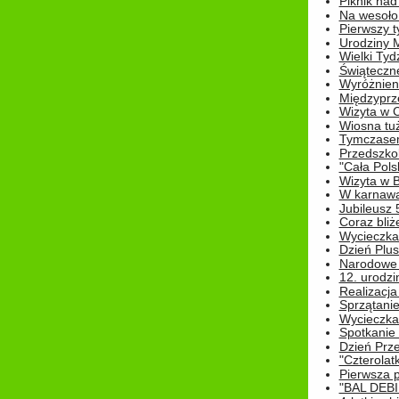
Piknik nad
Na wesoło
Pierwszy t
Urodziny 
Wielki Tyd
Świąteczne
Wyróżnieni
Międzyprz
Wizyta w 
Wiosna tuż,
Tymczasem 
Przedszkol
"Cała Pols
Wizyta w B
W karnawa
Jubileusz 
Coraz bliż
Wycieczka
Dzień Plus
Narodowe Ś
12. urodzi
Realizacja
Sprzątanie
Wycieczka
Spotkanie 
Dzień Prz
"Czterolat
Pierwsza 
"BAL DEB