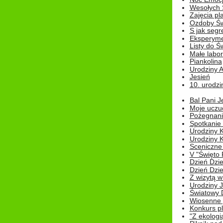
Wesołych 
Zajęcia pl
Ozdoby Św
S jak segr
Eksperyme
Listy do Ś
Małe labo
Piankolina
Urodziny A
Jesień
10. urodzin
Bal Pani J
Moje uczu
Pożegnani
Spotkanie
Urodziny K
Urodziny K
Sceniczne
V "Święto 
Dzień Dziec
Dzień Dziec
Z wizytą w
Urodziny Ju
Światowy 
Wiosenne 
Konkurs 
"Z ekologią