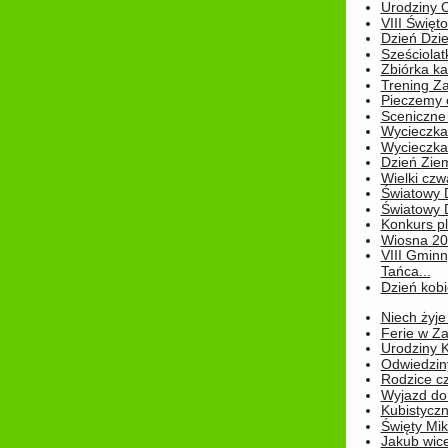
Urodziny Ol
VIII Święt
Dzień Dzi
Sześciolat
Zbiórka ka
Trening Za
Pieczemy 
Sceniczne 
Wycieczka
Wycieczka 
Dzień Zie
Wielki czw
Światowy 
Światowy 
Konkurs pl
Wiosna 2
VIII Gminn
Tańca...
Dzień kob
Niech żyje
Ferie w Z
Urodziny K
Odwiedzin
Rodzice cz
Wyjazd do
Kubistyczn
Święty Miko
Jakub wice