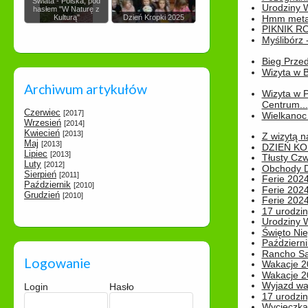
Świata - Polska, pod
Urodziny Wik
hasłem "W Naturę z
Kulturą"
Dzień Kropki 2025
Hmm metamo
PIKNIK R
Myślibórz 
Bieg Prze
Wizyta w B
Archiwum artykułów
Wizyta w 
Centrum...
Czerwiec
[2017]
Wielkanoc 
Wrzesień
[2014]
Kwiecień
[2013]
Z wizytą n
Maj
[2013]
DZIEŃ KO
Lipiec
[2013]
Tłusty Cz
Luty
[2012]
Obchody Dn
Sierpień
[2011]
Ferie 2024
Październik
[2010]
Ferie 2024
Grudzień
[2010]
Ferie 2024
17 urodzin
Urodziny W
Święto Nie
Październi
Rancho Sa
Logowanie
Wakacje 2
Wakacje 20
Wyjazd wak
Login
Hasło
17 urodzin
Wycieczka