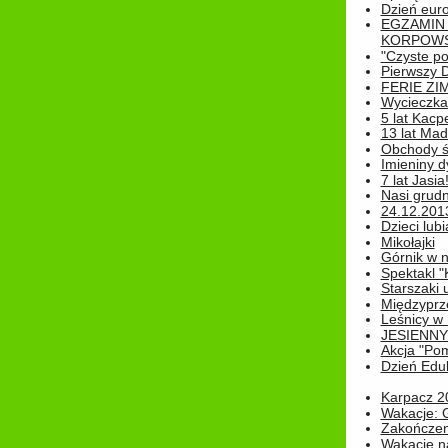
Dzień eur
EGZAMIN
KORPOWS
"Czyste po
Pierwszy 
FERIE ZI
Wycieczka 
5 lat Kacp
13 lat Madz
Obchody św
Imieniny d
7 lat Jasia
Nasi grudni
24.12.2013r
Dzieci lubi
Mikołajki
Górnik w 
Spektakl "
Starszaki 
Międzyprze
Leśnicy w
JESIENNY
Akcja "Pom
Dzień Edu
Karpacz 2
Wakacje: 
Zakończen
Wakacje n