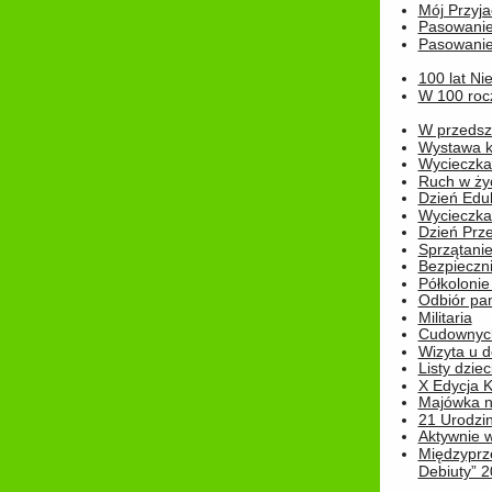
Mój Przyja
Pasowanie
Pasowanie
100 lat Ni
W 100 rocz
W przedszk
Wystawa kr
Wycieczka
Ruch w życ
Dzień Edu
Wycieczka 
Dzień Prz
Sprzątani
Bezpieczn
Półkolonie
Odbiór pam
Militaria
Cudownyc
Wizyta u d
Listy dziec
X Edycja K
Majówka n
21 Urodzin
Aktywnie 
Międzyprz
Debiuty” 