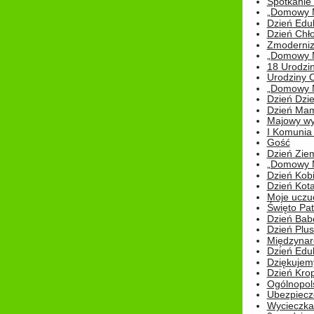
Spotkanie 
„Domowy Mi
Dzień Edu
Dzień Chł
Zmoderniz
„Domowy Mi
18 Urodzin
Urodziny Ol
„Domowy Mi
Dzień Dzie
Dzień Mam
Majowy wy
I Komunia S
Gość
Dzień Zie
„Domowy Mi
Dzień Kob
Dzień Kot
Moje uczuc
Święto Pat
Dzień Babc
Dzień Plu
Międzynar
Dzień Edu
Dziękuje
Dzień Kro
Ogólnopol
Ubezpiecz
Wycieczka