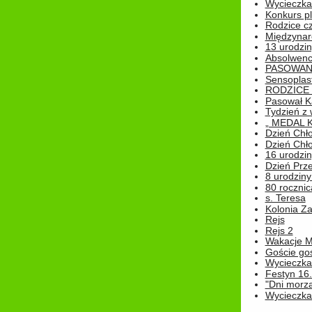
Wycieczka 
Konkurs pl
Rodzice cz
Międzynar
13 urodzin
Absolwenc
PASOWAN
Sensoplas
RODZICE 
Pasował K
Tydzień z
„ MEDAL 
Dzień Chł
Dzień Chł
16 urodziny
Dzień Prz
8 urodziny 
80 rocznic
s. Teresa
Kolonia Z
Rejs
Rejs 2
Wakacje M
Goście go
Wycieczka 
Festyn 16
"Dni morz
Wycieczka 