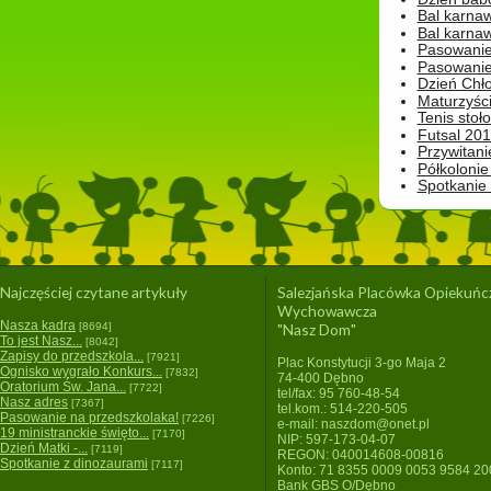
Bal karna
Bal karna
Pasowanie
Pasowanie
Dzień Chło
Maturzyśc
Tenis stoł
Futsal 201
Przywitani
Półkolonie
Spotkanie
Najczęściej czytane artykuły
Salezjańska Placówka Opiekuńc
Wychowawcza
Nasza kadra
[8694]
"Nasz Dom"
To jest Nasz...
[8042]
Zapisy do przedszkola...
[7921]
Plac Konstytucji 3-go Maja 2
Ognisko wygrało Konkurs...
[7832]
74-400 Dębno
Oratorium Św. Jana...
[7722]
tel/fax: 95 760-48-54
Nasz adres
[7367]
tel.kom.: 514-220-505
Pasowanie na przedszkolaka!
[7226]
e-mail: naszdom@onet.pl
19 ministranckie święto...
[7170]
NIP: 597-173-04-07
Dzień Matki -...
[7119]
REGON: 040014608-00816
Spotkanie z dinozaurami
[7117]
Konto: 71 8355 0009 0053 9584 2
Bank GBS O/Dębno