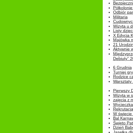
Bezpieczn
Półkolonie
Odbiór pam
Militaria
Cudownyc
Wizyta u d
Listy dziec
X Edycja K
Majówka n
21 Urodzin
Aktywnie 
Międzyprz
Debiuty” 
6 Grudnia
Turniej gry
Rodzice cz
Warsztaty 
Pierwszy 
Wizyta w s
zajęcia z
Wycieczka
Rekrutacja
W świecie
Bal Karna
Święto Pat
Dzień Babc
Jasełka dla