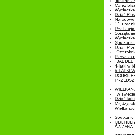
Jubileusz 
Coraz bliż
Wycieczka
Dzień Plus
Narodowe Ś
12. urodzi
Realizacja
Sprzątanie
Wycieczka
Spotkanie 
Dzień Prz
"Czterolat
Pierwsza 
"BAL DEB
4-latki w b
5-LATKI W
DOBRE P
PRZEDSZ
WIELKAN
"W świecie
Dzień kobi
Międzypoko
Wielkanoc
Spotkanie 
OBCHODY
ŚW.JANA..