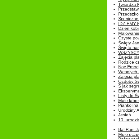
Twierdza 
Przedstaw
Przedszkol
Sceniczne
IDZIEMY 
Dzień kobi
Malowanie
Czyste pow
Święty Ja
Święto na
WSZYSCY 
Zajęcia pl
Rodzice cz
Noc Emocj
Wesołych 
Zajęcia pl
Ozdoby Św
S jak segr
Eksperyme
Listy do Ś
Małe labo
Piankolina
Urodziny A
Jesień
10. urodzin
Bal Pani J
Moje uczu