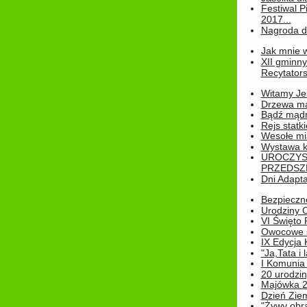
Festiwal P
2017...
Nagroda dl
Jak mnie w
XII gminn
Recytatorsk
Witamy Jes
Drzewa ma
Bądź mądr
Rejs statk
Wesołe mias
Wystawa k
UROCZYS
PRZEDSZ
Dni Adapt
Bezpieczne
Urodziny O
VI Święto 
Owocowe s
IX Edycja 
"Ja,Tata i 
I Komunia 
20 urodziny
Majówka 
Dzień Ziem
"Żywy obra