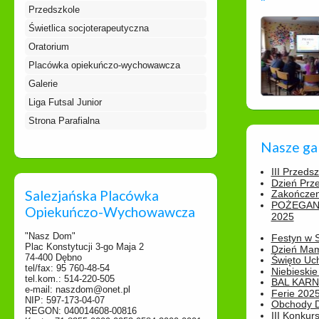
Przedszkole
Świetlica socjoterapeutyczna
Oratorium
Placówka opiekuńczo-wychowawcza
Galerie
Liga Futsal Junior
Strona Parafialna
Nasze ga
III Przeds
Dzień Prz
Salezjańska Placówka
Zakończen
POŻEGAN
Opiekuńczo-Wychowawcza
2025
"Nasz Dom"
Festyn w 
Plac Konstytucji 3-go Maja 2
Dzień Ma
74-400 Dębno
Święto Uch
tel/fax: 95 760-48-54
Niebieskie
tel.kom.: 514-220-505
BAL KAR
e-mail: naszdom@onet.pl
Ferie 2025
NIP: 597-173-04-07
Obchody Dn
REGON: 040014608-00816
III Konkurs