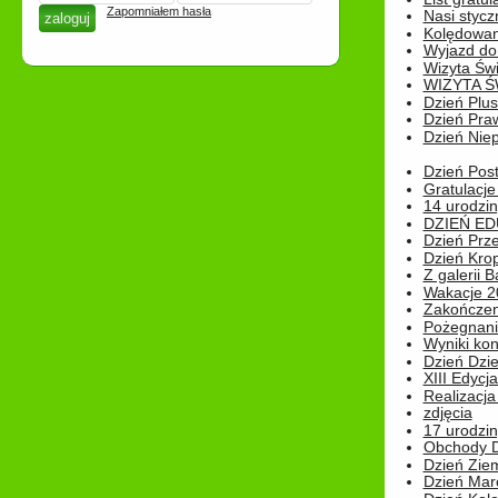
Zapomniałem hasła
Nasi styczn
Kolędowan
Wyjazd do 
Wizyta Świ
WIZYTA Ś
Dzień Plu
Dzień Pra
Dzień Niep
Dzień Post
Gratulacje
14 urodzin
DZIEŃ ED
Dzień Prz
Dzień Kro
Z galerii B
Wakacje 2
Zakończen
Pożegnani
Wyniki ko
Dzień Dzi
XIII Edycj
Realizacj
zdjęcia
17 urodzin
Obchody Dn
Dzień Zie
Dzień Mar