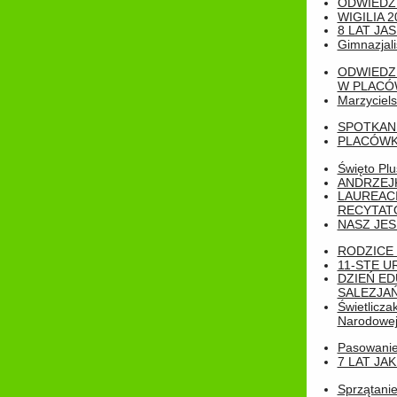
ODWIEDZ
WIGILIA 2
8 LAT JA
Gimnazjali
ODWIEDZ
W PLACÓW
Marzyciels
SPOTKAN
PLACÓWK
Święto Pl
ANDRZEJKI
LAUREAC
RECYTATO
NASZ JES
RODZICE 
11-STE U
DZIEŃ E
SALEZJAŃ
Świetlicza
Narodowe
Pasowanie 
7 LAT JA
Sprzątanie