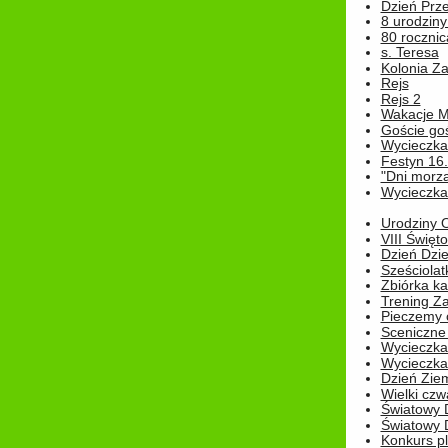
Dzień Prz
8 urodziny 
80 rocznic
s. Teresa
Kolonia Z
Rejs
Rejs 2
Wakacje M
Goście go
Wycieczka 
Festyn 16
"Dni morz
Wycieczka 
Urodziny Ol
VIII Święt
Dzień Dzi
Sześciolat
Zbiórka ka
Trening Za
Pieczemy 
Sceniczne 
Wycieczka
Wycieczka 
Dzień Zie
Wielki czw
Światowy 
Światowy 
Konkurs pl