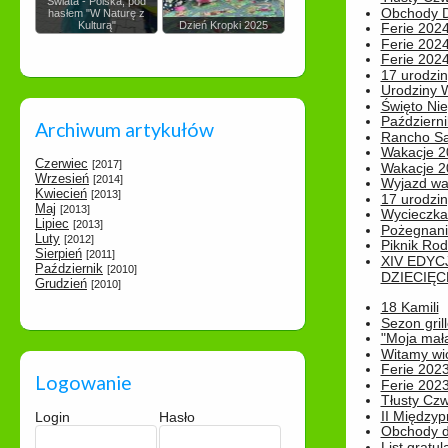
Świata - Polska, pod
Obchody Dn
hasłem "W Naturę z
Kulturą"
Dzień Kropki 2025
Ferie 2024
Ferie 2024
Ferie 2024
17 urodzin
Urodziny W
Święto Nie
Październi
Archiwum artykułów
Rancho Sa
Wakacje 2
Czerwiec
[2017]
Wakacje 20
Wrzesień
[2014]
Wyjazd wak
Kwiecień
[2013]
17 urodzin
Maj
[2013]
Wycieczka
Lipiec
[2013]
Pożegnani
Luty
[2012]
Piknik Rod
Sierpień
[2011]
XIV EDYC
Październik
[2010]
DZIECIĘC
Grudzień
[2010]
18 Kamili
Sezon gri
"Moja mał
Witamy wi
Ferie 2023
Logowanie
Ferie 2023
Tłusty Cz
II Międzyp
Login
Hasło
Obchody d
List gratul