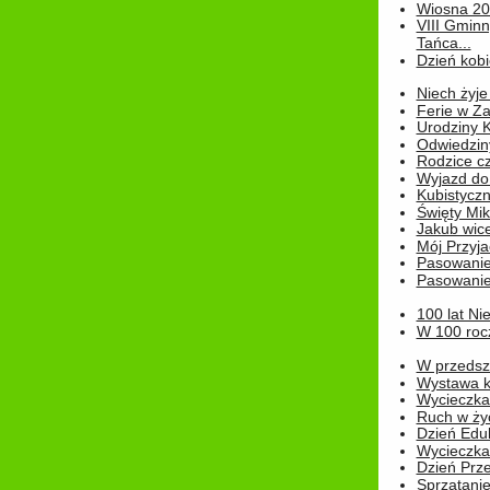
Wiosna 2
VIII Gminn
Tańca...
Dzień kob
Niech żyje
Ferie w Z
Urodziny K
Odwiedzin
Rodzice cz
Wyjazd do
Kubistyczn
Święty Miko
Jakub wice
Mój Przyja
Pasowanie
Pasowanie
100 lat Ni
W 100 rocz
W przedszk
Wystawa kr
Wycieczka
Ruch w życ
Dzień Edu
Wycieczka 
Dzień Prz
Sprzątani