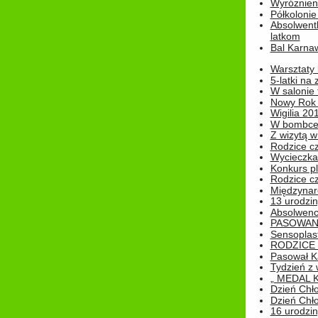
Wyróżnieni
Półkoloni
Absolwent
latkom
Bal Karna
Warsztaty
5-latki na
W salonie 
Nowy Rok
Wigilia 20
W bombc
Z wizytą w
Rodzice cz
Wycieczka 
Konkurs pl
Rodzice cz
Międzynar
13 urodzin
Absolwenc
PASOWAN
Sensoplas
RODZICE 
Pasował K
Tydzień z
„ MEDAL 
Dzień Chł
Dzień Chł
16 urodziny