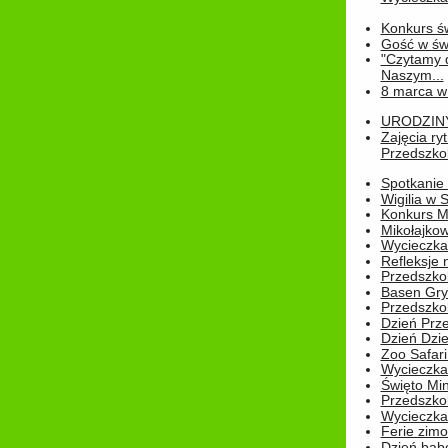
Konkurs św
Gość w świe
"Czytamy d
Naszym...
8 marca w
URODZINY 
Zajęcia r
Przedszkol
Spotkanie 
Wigilia w
Konkurs M
Mikołajko
Wycieczka 
Refleksje 
Przedszkol
Basen Gryf
Przedszkol
Dzień Prz
Dzień Dzie
Zoo Safari
Wycieczka 
Święto Min
Przedszkol
Wycieczka
Ferie zim
Dzień babc