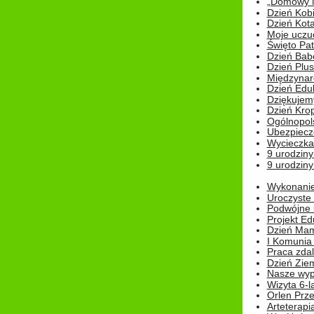
„Domowy Mi
Dzień Kob
Dzień Kot
Moje uczuc
Święto Pat
Dzień Babc
Dzień Plu
Międzynar
Dzień Edu
Dziękuje
Dzień Kro
Ogólnopol
Ubezpiecz
Wycieczka
9 urodziny
9 urodziny
Wykonanie 
Uroczyste
Podwójne u
Projekt E
Dzień Mam
I Komunia S
Praca zdal
Dzień Ziem
Nasze wypi
Wizyta 6-l
Orlen Prz
Arteterapi