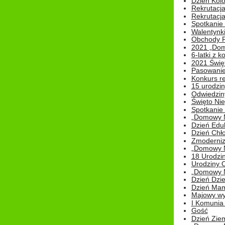
Dzień Kolo
Rekrutacj
Rekrutacja
Spotkanie
Walentynk
Obchody P
2021 „Domo
6-latki z 
2021 Świe
Pasowanie
Konkurs re
15 urodzin
Odwiedziny
Święto Nie
Spotkanie 
„Domowy Mi
Dzień Edu
Dzień Chł
Zmoderniz
„Domowy Mi
18 Urodzin
Urodziny Ol
„Domowy Mi
Dzień Dzie
Dzień Mam
Majowy wy
I Komunia S
Gość
Dzień Zie