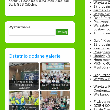
Konto: 71 8355 0009 0053 9584 2000 0001
Wizyta u 
Bank GBS O/Dębno
17 urodzin
Jarmark B
Wizyta Św.
Dzień Post
Pasowanie
Warsztaty
Wyszukiwanie
postaw rod
16 urodzin
Dzień Kro
12 urodzin
Zakończen
Pożegnani
Ostatnio dodane galerie
Urodziny Wik
Hmm metamo
PIKNIK R
Myślibórz 
Bieg Prze
Wizyta w B
III Przedszkolny
Konkurs Kolęd i
Dzień Przedszkolaka
Wizyta w 
Pastorałek
2025
Centrum...
Wielkanoc 
Z wizytą n
DZIEŃ KO
32. Akcja Sprzątanie
Tłusty Cz