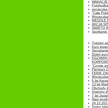
WAKACJE 
Fotobudk
wycieczka
"Cała Pols
Wycieczka
WESOŁE 
AKCJA SP
ŚWIĘTO 
Spotkanie 
Tydzień sp
Kurs lepie
Sprzątanie
Dzień eur
EGZAMIN
KORPOWS
"Czyste po
Pierwszy 
FERIE ZI
Wycieczka 
5 lat Kacp
13 lat Madz
Obchody św
Imieniny d
7 lat Jasia
Nasi grudni
24.12.2013r
Dzieci lubi