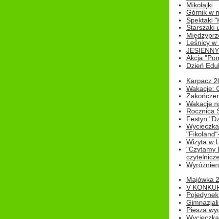
Mikołajki
Górnik w 
Spektakl "
Starszaki 
Międzyprze
Leśnicy w
JESIENNY
Akcja "Pom
Dzień Edu
Karpacz 2
Wakacje: 
Zakończen
Wakacje n
Rocznica 
Festyn "Dz
Wycieczka
"Fikoland"
Wizyta w L
"Czytamy D
czytelnicze
Wyróżnienie
Majówka 
V KONKUR
Pojedynek
Gimnazjali
Piesza wyc
Wycieczk