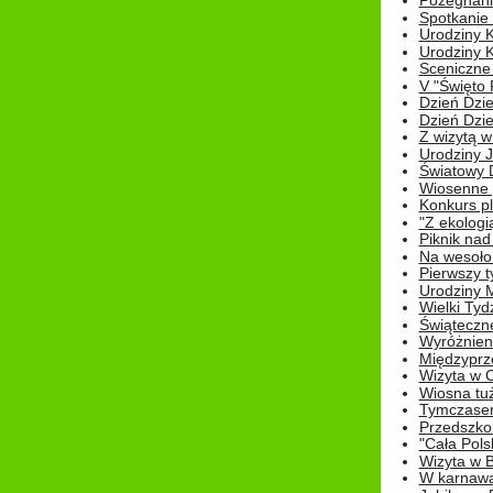
Pożegnani
Spotkanie
Urodziny K
Urodziny K
Sceniczne
V "Święto 
Dzień Dziec
Dzień Dziec
Z wizytą w
Urodziny Ju
Światowy 
Wiosenne 
Konkurs 
"Z ekologią
Piknik nad
Na wesoło
Pierwszy t
Urodziny 
Wielki Tyd
Świąteczne
Wyróżnieni
Międzyprz
Wizyta w 
Wiosna tuż,
Tymczasem 
Przedszkol
"Cała Pols
Wizyta w B
W karnawa