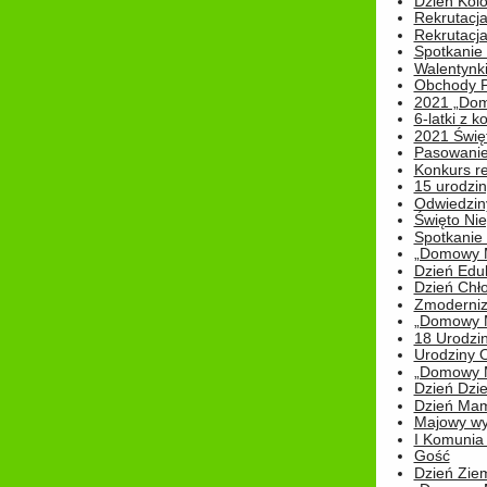
Dzień Kolo
Rekrutacj
Rekrutacja
Spotkanie
Walentynk
Obchody P
2021 „Domo
6-latki z 
2021 Świe
Pasowanie
Konkurs re
15 urodzin
Odwiedziny
Święto Nie
Spotkanie 
„Domowy Mi
Dzień Edu
Dzień Chł
Zmoderniz
„Domowy Mi
18 Urodzin
Urodziny Ol
„Domowy Mi
Dzień Dzie
Dzień Mam
Majowy wy
I Komunia S
Gość
Dzień Zie