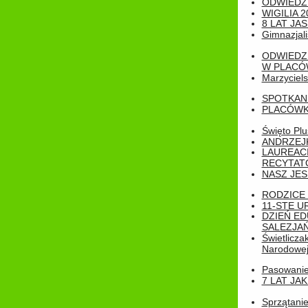
ODWIEDZ
WIGILIA 2
8 LAT JA
Gimnazjali
ODWIEDZ
W PLACÓW
Marzyciels
SPOTKAN
PLACÓWK
Święto Pl
ANDRZEJKI
LAUREAC
RECYTATO
NASZ JES
RODZICE 
11-STE U
DZIEŃ E
SALEZJAŃ
Świetlicza
Narodowe
Pasowanie 
7 LAT JA
Sprzątanie