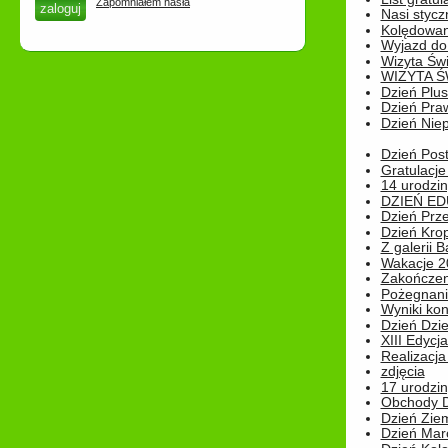
Zapomniałem hasła
Nasi styczn
Kolędowan
Wyjazd do 
Wizyta Świ
WIZYTA Ś
Dzień Plu
Dzień Pra
Dzień Niep
Dzień Post
Gratulacje
14 urodzin
DZIEŃ ED
Dzień Prz
Dzień Kro
Z galerii B
Wakacje 2
Zakończen
Pożegnani
Wyniki ko
Dzień Dzi
XIII Edycj
Realizacj
zdjęcia
17 urodzin
Obchody Dn
Dzień Zie
Dzień Mar