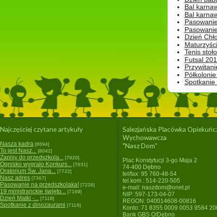
Bal karna
Bal karna
Pasowanie
Pasowanie
Dzień Chło
Maturzyśc
Tenis stoł
Futsal 201
Przywitani
Półkolonie
Spotkanie
Najczęściej czytane artykuły
Salezjańska Placówka Opiekuńc
Wychowawcza
Nasza kadra
[8694]
"Nasz Dom"
To jest Nasz...
[8042]
Zapisy do przedszkola...
[7920]
Plac Konstytucji 3-go Maja 2
Ognisko wygrało Konkurs...
[7831]
74-400 Dębno
Oratorium Św. Jana...
[7722]
tel/fax: 95 760-48-54
Nasz adres
[7367]
tel.kom.: 514-220-505
Pasowanie na przedszkolaka!
[7226]
e-mail: naszdom@onet.pl
19 ministranckie święto...
[7169]
NIP: 597-173-04-07
Dzień Matki -...
[7118]
REGON: 040014608-00816
Spotkanie z dinozaurami
[7116]
Konto: 71 8355 0009 0053 9584 2
Bank GBS O/Dębno