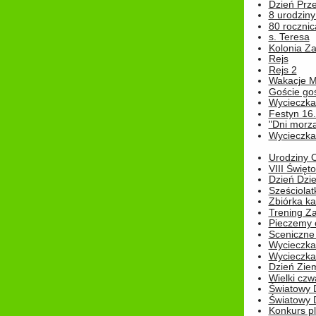
Dzień Prz
8 urodziny 
80 rocznic
s. Teresa
Kolonia Z
Rejs
Rejs 2
Wakacje M
Goście go
Wycieczka 
Festyn 16
"Dni morz
Wycieczka 
Urodziny Ol
VIII Święt
Dzień Dzi
Sześciolat
Zbiórka ka
Trening Za
Pieczemy 
Sceniczne 
Wycieczka
Wycieczka 
Dzień Zie
Wielki czw
Światowy 
Światowy 
Konkurs pl