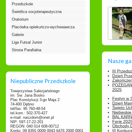
Przedszkole
Świetlica socjoterapeutyczna
Oratorium
Placówka opiekuńczo-wychowawcza
Galerie
Liga Futsal Junior
Strona Parafialna
Nasze ga
III Przeds
Dzień Prz
Niepubliczne Przedszkole
Zakończen
POŻEGAN
2025
Towarzystwa Salezjańskiego
im. Św. Jana Bosko
Festyn w 
Plac Konstytucji 3-go Maja 2
Dzień Ma
74-400 Dębno
Święto Uch
tel/fax: 95 760-48-54
Niebieskie
tel.kom.: 502-370-427
BAL KAR
e-mail: naszdom@onet.pl
Ferie 2025
NIP: 597-17-22-201
Obchody Dn
REGON: 040 014 608-00712
III Konkurs
Konto: 09 8355 0009 0043 6476 2000 0001