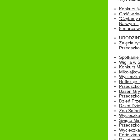
Konkurs św
Gość w świe
"Czytamy d
Naszym...
8 marca w
URODZINY 
Zajęcia r
Przedszkol
Spotkanie 
Wigilia w
Konkurs M
Mikołajko
Wycieczka 
Refleksje 
Przedszkol
Basen Gryf
Przedszkol
Dzień Prz
Dzień Dzie
Zoo Safari
Wycieczka 
Święto Min
Przedszkol
Wycieczka
Ferie zim
Dzień babc