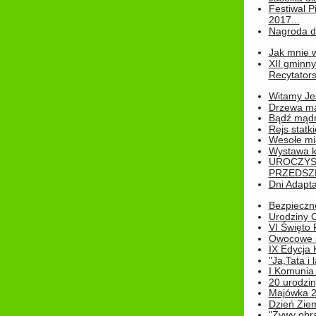
Festiwal P
2017...
Nagroda dl
Jak mnie w
XII gminn
Recytatorsk
Witamy Jes
Drzewa ma
Bądź mądr
Rejs statk
Wesołe mias
Wystawa k
UROCZYS
PRZEDSZ
Dni Adapt
Bezpieczne
Urodziny O
VI Święto 
Owocowe s
IX Edycja 
"Ja,Tata i 
I Komunia 
20 urodziny
Majówka 
Dzień Ziem
"Żywy obra