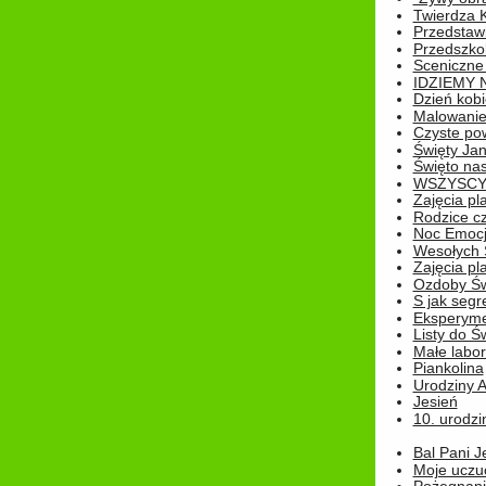
Twierdza 
Przedstaw
Przedszkol
Sceniczne
IDZIEMY 
Dzień kobi
Malowanie
Czyste pow
Święty Ja
Święto na
WSZYSCY 
Zajęcia pl
Rodzice cz
Noc Emocj
Wesołych 
Zajęcia pl
Ozdoby Św
S jak segr
Eksperyme
Listy do Ś
Małe labo
Piankolina
Urodziny A
Jesień
10. urodzin
Bal Pani J
Moje uczu