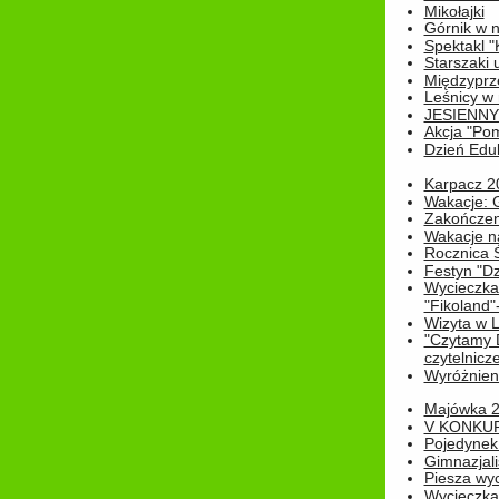
Mikołajki
Górnik w 
Spektakl "
Starszaki 
Międzyprze
Leśnicy w
JESIENNY
Akcja "Pom
Dzień Edu
Karpacz 2
Wakacje: 
Zakończen
Wakacje n
Rocznica 
Festyn "Dz
Wycieczka
"Fikoland"
Wizyta w L
"Czytamy D
czytelnicze
Wyróżnienie
Majówka 
V KONKUR
Pojedynek
Gimnazjali
Piesza wyc
Wycieczk