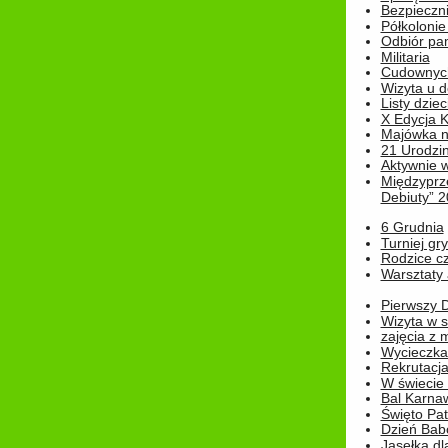
Bezpieczn
Półkolonie
Odbiór pam
Militaria
Cudownyc
Wizyta u d
Listy dziec
X Edycja K
Majówka n
21 Urodzin
Aktywnie 
Międzyprz
Debiuty” 
6 Grudnia
Turniej gry
Rodzice cz
Warsztaty 
Pierwszy 
Wizyta w s
zajęcia z
Wycieczka
Rekrutacja
W świecie
Bal Karna
Święto Pat
Dzień Babc
Jasełka dla