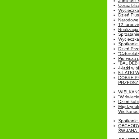
Jubileusz 
Coraz bliż
Wycieczka
Dzień Plus
Narodowe Ś
12. urodzi
Realizacja
Sprzątanie
Wycieczka
Spotkanie 
Dzień Prz
"Czterolat
Pierwsza 
"BAL DEB
4-latki w b
5-LATKI W
DOBRE P
PRZEDSZ
WIELKAN
"W świecie
Dzień kobi
Międzypoko
Wielkanoc
Spotkanie 
OBCHODY
ŚW.JANA..