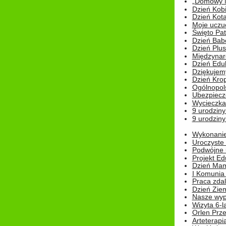
„Domowy Mi
Dzień Kob
Dzień Kot
Moje uczuc
Święto Pat
Dzień Babc
Dzień Plu
Międzynar
Dzień Edu
Dziękuje
Dzień Kro
Ogólnopol
Ubezpiecz
Wycieczka
9 urodziny
9 urodziny
Wykonanie 
Uroczyste
Podwójne u
Projekt E
Dzień Mam
I Komunia S
Praca zdal
Dzień Ziem
Nasze wypi
Wizyta 6-l
Orlen Prz
Arteterapi