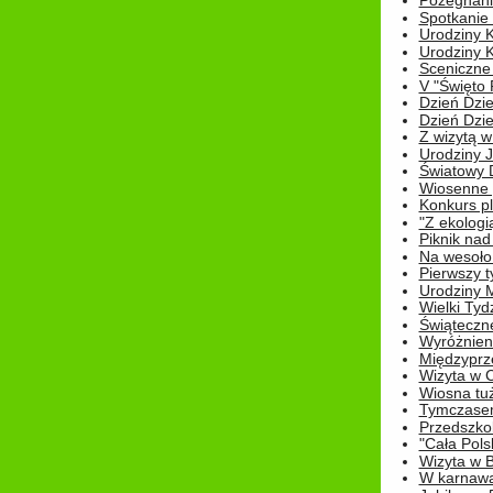
Pożegnani
Spotkanie
Urodziny K
Urodziny K
Sceniczne
V "Święto 
Dzień Dziec
Dzień Dziec
Z wizytą w
Urodziny Ju
Światowy 
Wiosenne 
Konkurs 
"Z ekologią
Piknik nad
Na wesoło
Pierwszy t
Urodziny 
Wielki Tyd
Świąteczne
Wyróżnieni
Międzyprz
Wizyta w 
Wiosna tuż,
Tymczasem 
Przedszkol
"Cała Pols
Wizyta w B
W karnawa