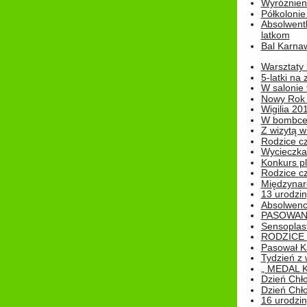
Wyróżnieni
Półkoloni
Absolwent
latkom
Bal Karna
Warsztaty
5-latki na
W salonie 
Nowy Rok
Wigilia 20
W bombc
Z wizytą w
Rodzice cz
Wycieczka 
Konkurs pl
Rodzice cz
Międzynar
13 urodzin
Absolwenc
PASOWAN
Sensoplas
RODZICE 
Pasował K
Tydzień z
„ MEDAL 
Dzień Chł
Dzień Chł
16 urodziny