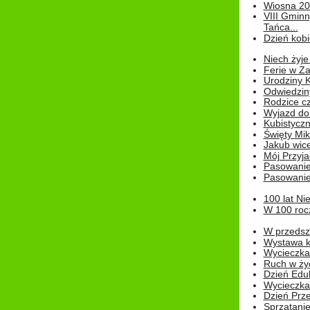
Wiosna 2
VIII Gminn
Tańca...
Dzień kob
Niech żyje
Ferie w Z
Urodziny K
Odwiedzin
Rodzice cz
Wyjazd do
Kubistyczn
Święty Miko
Jakub wice
Mój Przyja
Pasowanie
Pasowanie
100 lat Ni
W 100 rocz
W przedszk
Wystawa kr
Wycieczka
Ruch w życ
Dzień Edu
Wycieczka 
Dzień Prz
Sprzątani