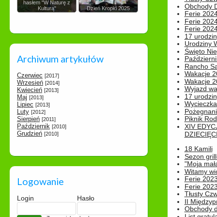
hasłem "W Naturę z
Obchody Dn
Kulturą"
Dzień Kropki 2025
Ferie 2024
Ferie 2024
Ferie 2024
17 urodzin
Urodziny W
Święto Nie
Archiwum artykułów
Październi
Rancho Sa
Wakacje 2
Czerwiec
[2017]
Wakacje 20
Wrzesień
[2014]
Wyjazd wak
Kwiecień
[2013]
17 urodzin
Maj
[2013]
Wycieczka
Lipiec
[2013]
Pożegnani
Luty
[2012]
Piknik Rod
Sierpień
[2011]
Październik
XIV EDYC
[2010]
Grudzień
DZIECIĘC
[2010]
18 Kamili
Sezon gri
"Moja mał
Witamy wi
Ferie 2023
Logowanie
Ferie 2023
Tłusty Cz
Login
Hasło
II Międzyp
Obchody d
List gratul