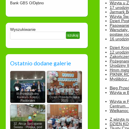
Wizyta u 
Bank GBS O/Dębno
17 urodzin
Jarmark B
Wizyta Św.
Dzień Post
Pasowanie
Wyszukiwanie
Warsztaty
postaw rod
16 urodzin
Dzień Kro
12 urodzin
Zakończen
Pożegnani
Ostatnio dodane galerie
Urodziny Wik
Hmm metamo
PIKNIK R
Myślibórz 
Bieg Prze
Wizyta w B
III Przedszkolny
Konkurs Kolęd i
Dzień Przedszkolaka
Pastorałek
2025
Wizyta w 
Centrum...
Wielkanoc 
Z wizytą n
DZIEŃ KO
32. Akcja Sprzątanie
Świata - Polska, pod
Tłusty Cz