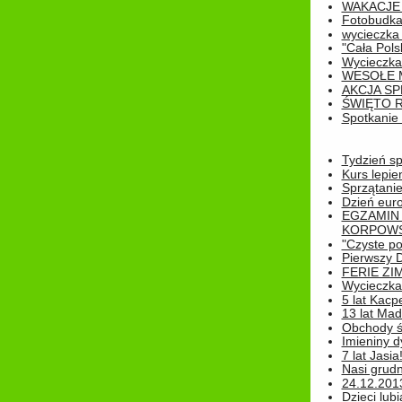
WAKACJE 
Fotobudk
wycieczka
"Cała Pols
Wycieczka
WESOŁE 
AKCJA SP
ŚWIĘTO 
Spotkanie 
Tydzień sp
Kurs lepie
Sprzątanie
Dzień eur
EGZAMIN
KORPOWS
"Czyste po
Pierwszy 
FERIE ZI
Wycieczka 
5 lat Kacp
13 lat Madz
Obchody św
Imieniny d
7 lat Jasia
Nasi grudni
24.12.2013r
Dzieci lubi