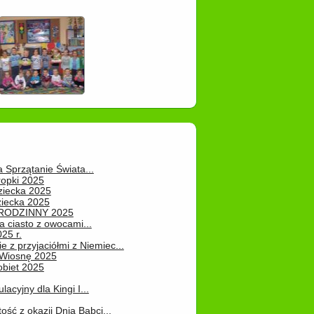
a Sprzątanie Świata...
ropki 2025
ziecka 2025
ziecka 2025
 RODZINNY 2025
 ciasto z owocami...
25 r.
e z przyjaciółmi z Niemiec...
Wiosnę 2025
obiet 2025
ulacyjny dla Kingi I...
ość z okazji Dnia Babci...