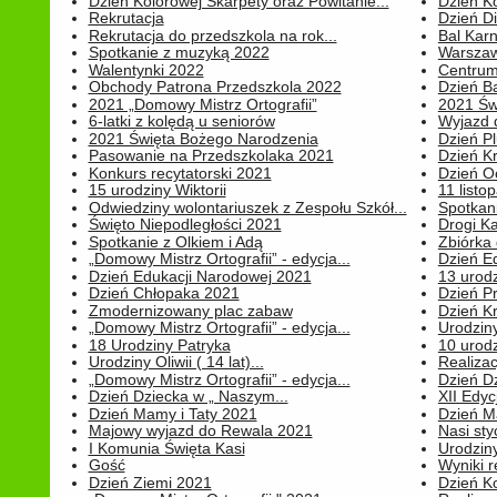
Dzień Kolorowej Skarpety oraz Powitanie...
Dzień K
Rekrutacja
Dzień D
Rekrutacja do przedszkola na rok...
Bal Kar
Spotkanie z muzyką 2022
Warszawa
Walentynki 2022
Centrum
Obchody Patrona Przedszkola 2022
Dzień B
2021 „Domowy Mistrz Ortografii”
2021 Św
6-latki z kolędą u seniorów
Wyjazd d
2021 Święta Bożego Narodzenia
Dzień P
Pasowanie na Przedszkolaka 2021
Dzień K
Konkurs recytatorski 2021
Dzień O
15 urodziny Wiktorii
11 listo
Odwiedziny wolontariuszek z Zespołu Szkół...
Spotkan
Święto Niepodległości 2021
Drogi Ka
Spotkanie z Olkiem i Adą
Zbiórka 
„Domowy Mistrz Ortografii” - edycja...
Dzień E
Dzień Edukacji Narodowej 2021
13 urodz
Dzień Chłopaka 2021
Dzień P
Zmodernizowany plac zabaw
Dzień K
„Domowy Mistrz Ortografii” - edycja...
Urodziny
18 Urodziny Patryka
10 urodz
Urodziny Oliwii ( 14 lat)...
Realiza
„Domowy Mistrz Ortografii” - edycja...
Dzień D
Dzień Dziecka w „ Naszym...
XII Edyc
Dzień Mamy i Taty 2021
Dzień 
Majowy wyjazd do Rewala 2021
Nasi styc
I Komunia Święta Kasi
Urodziny
Gość
Wyniki r
Dzień Ziemi 2021
Dzień Ko