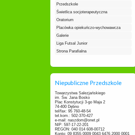
Przedszkole
Świetlica socjoterapeutyczna
Oratorium
Placówka opiekuńczo-wychowawcza
Galerie
Liga Futsal Junior
Strona Parafialna
Niepubliczne Przedszkole
Towarzystwa Salezjańskiego
im. Św. Jana Bosko
Plac Konstytucji 3-go Maja 2
74-400 Dębno
tel/fax: 95 760-48-54
tel.kom.: 502-370-427
e-mail: naszdom@onet.pl
NIP: 597-17-22-201
REGON: 040 014 608-00712
Konto: 09 8355 0009 0043 6476 2000 0001