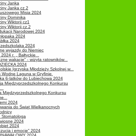
ziny Janka
iny Janka cz.2
luszowego Misia 2024
ziny Dominika
iny Wiktorii cz1
iny Wiktorii cz.2
dukacji Narodowej 2024
hłopaka 2024
abłka 2024
rzedszkolaka 2024
ne wyjazdy do Niemiec
2024 r. „ Bałtyckie...
zne wakacje" - wizyta ratowników...
DZIECKA 2024
lskie Igrzyska Młodzieży Szkolnej w...
 Wodne Laguna w Gryfinie.
ka 6-latków do Lubiechowa 2024
ja Międzyprzedszkolnego Konkursu
..
ja Międzyprzedszkolnego Konkursu
e...
iemi 2024
owania do Świąt Wielkanocnych
odnicy
u Stomatologa
wiosnę 2024
obiet 2024
zucia i emocje" 2024
RNAWAŁOWY 2024