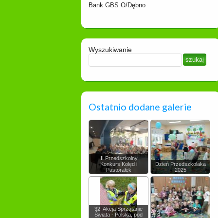
Bank GBS O/Dębno
Wyszukiwanie
Ostatnio dodane galerie
III Przedszkolny
Konkurs Kolęd i
Dzień Przedszkolaka
Pastorałek
2025
32. Akcja Sprzątanie
Świata - Polska, pod