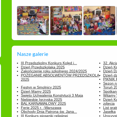
Nasze galerie
III Przedszkolny Konkurs Kolęd i...
32. Akcj
Dzień Przedszkolaka 2025
Dzień K
Zakończenie roku szkolnego 2024/2025
Dzień D
POŻEGANIE ABSOLWENTÓW PRZEDSZKOLA
Dzień d
PIKNIK
2025
Sezon na
Festyn w Smolnicy 2025
Toruń 20
Dzień Mamy 2025
Spotkani
Święto Uchwalenia Konstytucji 3 Maja
Witamy 
Niebieskie Igrzyska 2025
Dzień K
BAL KARNAWAŁOWY 2025
zdjęcia
Ferie 2025 r. -Warszawa
List grat
Obchody Dnia Patrona św. Jana...
Jasełka
III Konkurs piosenki religijnej
Uroczyst