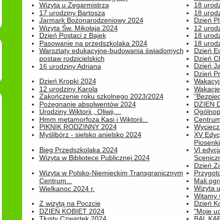
Wizyta u Zegarmistrza
18 urod
17 urodziny Bartosza
18 urodz
Jarmark Bożonarodzeniowy 2024
Dzień P
Wizyta Św. Mikołaja 2024
12 urod
Dzień Postaci z Bajek
18 urodz
Pasowanie na przedszkolaka 2024
18 urodz
Warsztaty edukacyjne-budowania świadomych
Dzień E
postaw rodzicielskich
Dzień C
Dzień J
16 urodziny Adriana
Dzień P
Dzień Kropki 2024
Wakacyj
12 urodziny Karola
Wakacje 
Zakończenie roku szkolnego 2023/2024
"Bezpiec
Pożegnanie absolwentów 2024
DZIEŃ 
Urodziny Wiktorii , Oliwii,...
Ogólnopo
Hmm metamorfoza Kasi i Wiktorii...
Centrum
PIKNIK RODZINNY 2024
Wyciecz
Myślibórz - sielsko anielsko 2024
XV Edyc
Piosenki.
Bieg Przedszkolaka 2024
VI edyc
Wizyta w Bibliotece Publicznej 2024
Sceniczn
Dzień Z
Wizyta w Polsko-Niemieckim Transgranicznym
Przygot
Centrum...
Mali ogr
Wizyta 
Wielkanoc 2024 r.
Witamy 
Z wizytą na Poczcie
Dzień K
DZIEŃ KOBIET 2024
"Moje uc
Tłusty Czwartek 2024
BAL KA