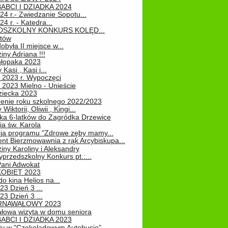
ABCI I DZIADKA 2024
24 r.- Zwiedzanie Sopotu...
24 r. - Katedra...
EDSZKOLNY KONKURS KOLĘD...
atów
obyła II miejsce w...
iny Adriana !!!
hłopaka 2023
Kasi , Kasi i...
 2023 r. Wypoczęci
 2023 Mielno - Unieście
ziecka 2023
enie roku szkolnego 2022/2023
Wiktorii, Oliwii , Kingi...
ka 6-latków do Zagródka Drzewice
ia św. Karola
cja programu "Zdrowe zęby mamy...
nt Bierzmowawnia z rąk Arcybiskupa...
iny Karoliny i Aleksandry
przedszkolny Konkurs pt.:...
Pani Adwokat
KOBIET 2023
o kina Helios na...
23 Dzień 3 ...
23 Dzień 3 ...
RNAWAŁOWY 2023
łowa wizyta w domu seniora
ABCI I DZIADKA 2023
ty w "Czekoladowym Autobusie"