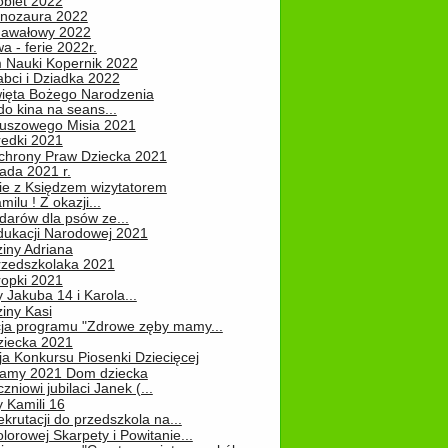
obiet 2022
inozaura 2022
nawałowy 2022
 - ferie 2022r.
 Nauki Kopernik 2022
abci i Dziadka 2022
ięta Bożego Narodzenia
o kina na seans...
luszowego Misia 2021
redki 2021
chrony Praw Dziecka 2021
pada 2021 r.
ie z Księdzem wizytatorem
milu ! Z okazji...
darów dla psów ze...
dukacji Narodowej 2021
iny Adriana
rzedszkolaka 2021
ropki 2021
 Jakuba 14 i Karola...
iny Kasi
cja programu "Zdrowe zęby mamy...
ziecka 2021
ja Konkursu Piosenki Dziecięcej
Mamy 2021 Dom dziecka
zniowi jubilaci Janek (...
 Kamili 16
ekrutacji do przedszkola na...
lorowej Skarpety i Powitanie...