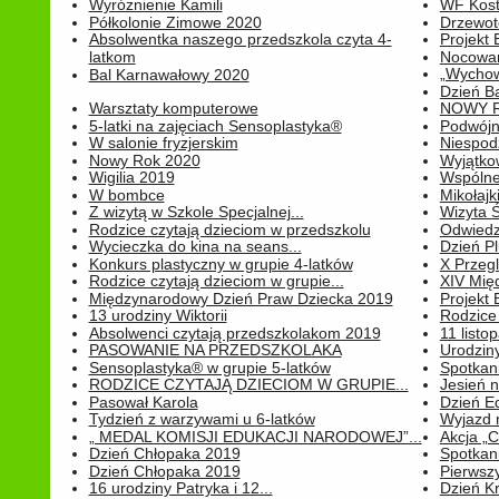
Wyróżnienie Kamili
WF Kost
Półkolonie Zimowe 2020
Drzewot
Absolwentka naszego przedszkola czyta 4-
Projekt
latkom
Nocowan
„Wychowa
Bal Karnawałowy 2020
Dzień B
Warsztaty komputerowe
NOWY R
5-latki na zajęciach Sensoplastyka®
Podwójne
W salonie fryzjerskim
Niespod
Nowy Rok 2020
Wyjątko
Wigilia 2019
Wspólne
W bombce
Mikołajk
Z wizytą w Szkole Specjalnej...
Wizyta Ś
Rodzice czytają dzieciom w przedszkolu
Odwiedz
Wycieczka do kina na seans...
Dzień P
Konkurs plastyczny w grupie 4-latków
X Przegl
Rodzice czytają dzieciom w grupie...
XIV Mię
Międzynarodowy Dzień Praw Dziecka 2019
Projekt
13 urodziny Wiktorii
Rodzice 
Absolwenci czytają przedszkolakom 2019
11 listo
PASOWANIE NA PRZEDSZKOLAKA
Urodziny 
Sensoplastyka® w grupie 5-latków
Spotkani
RODZICE CZYTAJĄ DZIECIOM W GRUPIE...
Jesień 
Pasował Karola
Dzień E
Tydzień z warzywami u 6-latków
Wyjazd 
„ MEDAL KOMISJI EDUKACJI NARODOWEJ”...
Akcja „C
Dzień Chłopaka 2019
Spotkani
Dzień Chłopaka 2019
Pierwszy
16 urodziny Patryka i 12...
Dzień K