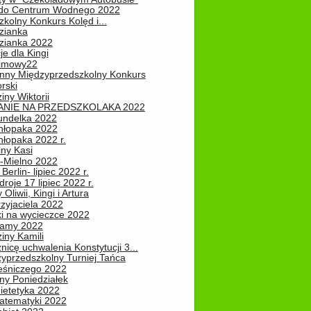
do Centrum Wodnego 2022
zkolny Konkurs Kolęd i...
zianka
zianka 2022
je dla Kingi
zimowy22
nny Międzyprzedszkolny Konkurs
rski
iny Wiktorii
NIE NA PRZEDSZKOLAKA 2022
undelka 2022
hłopaka 2022
hłopaka 2022 r.
iny Kasi
-Mielno 2022
Berlin- lipiec 2022 r.
roje 17 lipiec 2022 r.
Oliwii, Kingi i Artura
zyjaciela 2022
ki na wycieczce 2022
Mamy 2022
iny Kamili
nicę uchwalenia Konstytucji 3...
zyprzedszkolny Turniej Tańca
leśniczego 2022
ny Poniedziałek
ietetyka 2022
atematyki 2022