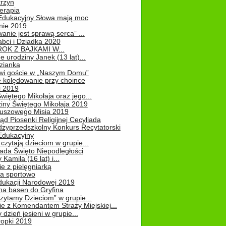
rzyn
erapia
 Edukacyjny Słowa mają moc
ie 2019
nie jest sprawą serca” ...
abci i Dziadka 2020
OK Z BAJKAMI W...
 urodziny Janek (13 lat)...
zianka
wi goście w „Naszym Domu”
 kolędowanie przy choince
i 2019
więtego Mikołaja oraz jego...
iny Świętego Mikołaja 2019
luszowego Misia 2019
ąd Piosenki Religijnej Cecyliada
dzyprzedszkolny Konkurs Recytatorski
 Edukacyjny
czytają dzieciom w grupie...
pada Święto Niepodległości
Kamila (16 lat) i...
e z pielęgniarką
na sportowo
dukacji Narodowej 2019
na basen do Gryfina
zytamy Dzieciom” w grupie...
e z Komendantem Straży Miejskiej...
 dzień jesieni w grupie...
ropki 2019