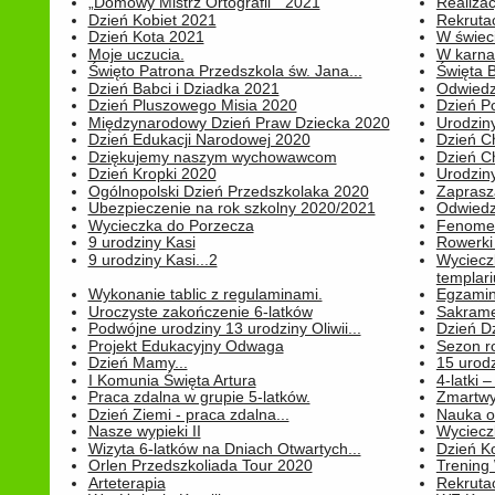
„Domowy Mistrz Ortografii " 2021
Realizac
Dzień Kobiet 2021
Rekrutac
Dzień Kota 2021
W świeci
Moje uczucia.
W karnaw
Święto Patrona Przedszkola św. Jana...
Święta 
Dzień Babci i Dziadka 2021
Odwiedz
Dzień Pluszowego Misia 2020
Dzień Po
Międzynarodowy Dzień Praw Dziecka 2020
Urodziny
Dzień Edukacji Narodowej 2020
Dzień C
Dziękujemy naszym wychowawcom
Dzień C
Dzień Kropki 2020
Urodziny
Ogólnopolski Dzień Przedszkolaka 2020
Zaprasz
Ubezpieczenie na rok szkolny 2020/2021
Odwiedz
Wycieczka do Porzecza
Fenomen
9 urodziny Kasi
Rowerki
9 urodziny Kasi...2
Wyciecz
templari
Wykonanie tablic z regulaminami.
Egzamin 
Uroczyste zakończenie 6-latków
Sakrame
Podwójne urodziny 13 urodziny Oliwii...
Dzień D
Projekt Edukacyjny Odwaga
Sezon r
Dzień Mamy...
15 urodz
I Komunia Święta Artura
4-latki
Praca zdalna w grupie 5-latków.
Zmartwy
Dzień Ziemi - praca zdalna...
Nauka o
Nasze wypieki II
Wycieczk
Wizyta 6-latków na Dniach Otwartych...
Dzień K
Orlen Przedszkoliada Tour 2020
Trening
Arteterapia
Rekrutac