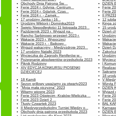
Obchody Dnia Patrona Św....
DZIEŃ B
Ferie 2024 r. Gdynia -Centrum...
Ferie 20
Ferie 2024 r. Gdańsk. Czas...
Ferie 20
Ferie 2024 r. - Zamek...
II PRZ
17 urodziny Janka i 16...
12 jubil
Urodziny Wiktorii i Dominika2023
Kinga zd
Święto Niepodległości 11 listopada 2023...
15 urodz
Październik 2023 r. Wyjazd na...
Dzień c
Rancho Sarbinowo wrzesień 2023 r.
Urodziny 
Wakacje 2023 r. Wypoczęci
Wakacje
Wakacje 2023 r. - Bajkowy...
Wakacje
Wyjazd wakacyjny - Międzyzdroje 2023...
Dzień D
17 urodziny Natalki 2023
Zakończ
Wycieczka do Zagrody Reniferów w...
Urodziny 
Pożegnanie absolwentów przedszkola 2023
Wyciecz
Piknik Rodzinny
I Komun
XIV EDYCJA KONKURSU PIOSENKI
Realiza
Sakrame
DZIECIĘCEJ
18 urodz
18 Kamili
V Między
Sezon grillowy uważamy za otwarty2023
Wizyta 
"Moja mała ojczyzna" 2023
DZIEŃ 
Witamy wiosnę 2023
Wyjazd d
Ferie 2023 Oświęcim -Kraków-Wieliczka ...
Ferie 20
Ferie 2023 Dzień 2 ...
Ferie 20
Tłusty Czwartek 2023
BAL KA
II Międzyprzedszkolny Turniej Wiedzy o...
Karnawa
Obchody dnia patrona przedszkola 2023
DZIEŃ B
List gratulacyjny dla Kingi 2023
Warszta