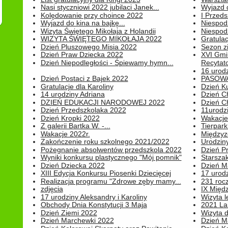
Nasi styczniowi 2022 jubilaci Janek...
Wyjazd 
Kolędowanie przy choince 2022
I Przeds
Wyjazd do kina na bajkę...
Niespod
Wizyta Świętego Mikołaja z Holandii
Niespod
WIZYTA ŚWIĘTEGO MIKOŁAJA 2022
Gratulac
Dzień Pluszowego Misia 2022
Sezon 
Dzień Praw Dziecka 2022
XVI Gmi
Dzień Niepodległości - Śpiewamy hymn...
Recytato
16 urodz
Dzień Postaci z Bajek 2022
PASOWA
Gratulacje dla Karoliny
Dzień K
14 urodziny Adriana
Dzień C
DZIEŃ EDUKACJI NARODOWEJ 2022
Dzień C
Dzień Przedszkolaka 2022
11urodz
Dzień Kropki 2022
Wakacje
Z galerii Bartka W. -...
Tierpark 
Wakacje 2022r.
Międzyzd
Zakończenie roku szkolnego 2021/2022
Urodziny 
Pożegnanie absolwentów przedszkola 2022
Dzień Pr
Wyniki konkursu plastycznego "Mój pomnik"
Starsza
Dzień Dziecka 2022
Dzień 
XIII Edycja Konkursu Piosenki Dziecięcej
17 urodz
Realizacja programu "Zdrowe zęby mamy...
231 rocz
zdjęcia
IX Międ
17 urodziny Aleksandry i Karoliny
Wizyta 
Obchody Dnia Konstytucji 3 Maja
2021 La
Dzień Ziemi 2022
Wizyta d
Dzień Marchewki 2022
Dzień M