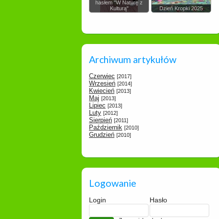
hasłem "W Naturę z
Kulturą"
Dzień Kropki 2025
Archiwum artykułów
Czerwiec
[2017]
Wrzesień
[2014]
Kwiecień
[2013]
Maj
[2013]
Lipiec
[2013]
Luty
[2012]
Sierpień
[2011]
Październik
[2010]
Grudzień
[2010]
Logowanie
Login
Hasło