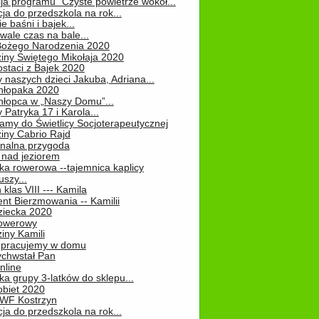
ja programu "Czyste powietrze wokół...
ja do przedszkola na rok...
e baśni i bajek...
ale czas na bale...
Bożego Narodzenia 2020
iny Świętego Mikołaja 2020
staci z Bajek 2020
 naszych dzieci Jakuba, Adriana...
hłopaka 2020
hłopca w „Naszy Domu”...
 Patryka 17 i Karola...
amy do Świetlicy Socjoterapeutycznej
iny Cabrio Rajd
alna przygoda
 nad jeziorem
ka rowerowa --tajemnica kaplicy
uszy...
klas VIII --- Kamila
nt Bierzmowania -- Kamilii
ziecka 2020
owerowy
iny Kamili
 – pracujemy w domu
chwstał Pan
nline
a grupy 3-latków do sklepu...
obiet 2020
 WF Kostrzyn
ja do przedszkola na rok...