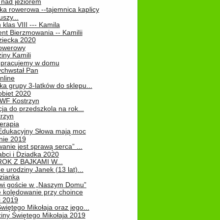
 nad jeziorem
ka rowerowa --tajemnica kaplicy
uszy...
klas VIII --- Kamila
nt Bierzmowania -- Kamilii
ziecka 2020
owerowy
iny Kamili
 – pracujemy w domu
chwstał Pan
nline
a grupy 3-latków do sklepu...
obiet 2020
 WF Kostrzyn
ja do przedszkola na rok...
rzyn
erapia
 Edukacyjny Słowa mają moc
ie 2019
nie jest sprawą serca” ...
abci i Dziadka 2020
OK Z BAJKAMI W...
 urodziny Janek (13 lat)...
zianka
wi goście w „Naszym Domu”
 kolędowanie przy choince
i 2019
więtego Mikołaja oraz jego...
iny Świętego Mikołaja 2019