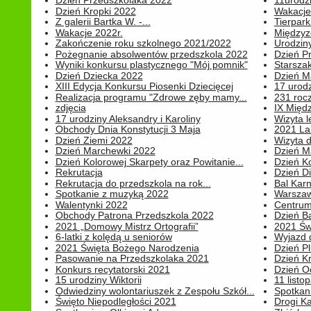
Dzień Przedszkolaka 2022
11urodz
Dzień Kropki 2022
Wakacje
Z galerii Bartka W. -...
Tierpark 
Wakacje 2022r.
Międzyzd
Zakończenie roku szkolnego 2021/2022
Urodziny 
Pożegnanie absolwentów przedszkola 2022
Dzień Pr
Wyniki konkursu plastycznego "Mój pomnik"
Starsza
Dzień Dziecka 2022
Dzień 
XIII Edycja Konkursu Piosenki Dziecięcej
17 urodz
Realizacja programu "Zdrowe zęby mamy...
231 rocz
zdjęcia
IX Międ
17 urodziny Aleksandry i Karoliny
Wizyta 
Obchody Dnia Konstytucji 3 Maja
2021 La
Dzień Ziemi 2022
Wizyta d
Dzień Marchewki 2022
Dzień M
Dzień Kolorowej Skarpety oraz Powitanie...
Dzień K
Rekrutacja
Dzień D
Rekrutacja do przedszkola na rok...
Bal Kar
Spotkanie z muzyką 2022
Warszawa
Walentynki 2022
Centrum
Obchody Patrona Przedszkola 2022
Dzień B
2021 „Domowy Mistrz Ortografii”
2021 Św
6-latki z kolędą u seniorów
Wyjazd d
2021 Święta Bożego Narodzenia
Dzień P
Pasowanie na Przedszkolaka 2021
Dzień K
Konkurs recytatorski 2021
Dzień O
15 urodziny Wiktorii
11 listo
Odwiedziny wolontariuszek z Zespołu Szkół...
Spotkan
Święto Niepodległości 2021
Drogi Ka