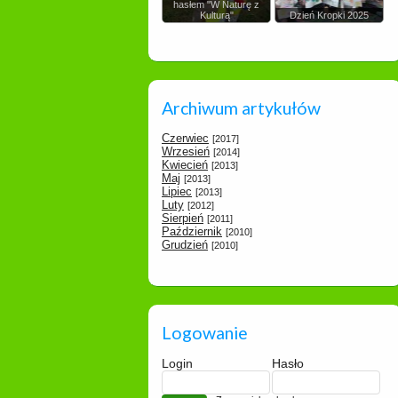
hasłem "W Naturę z
Kulturą"
Dzień Kropki 2025
Archiwum artykułów
Czerwiec
[2017]
Wrzesień
[2014]
Kwiecień
[2013]
Maj
[2013]
Lipiec
[2013]
Luty
[2012]
Sierpień
[2011]
Październik
[2010]
Grudzień
[2010]
Logowanie
Login
Hasło