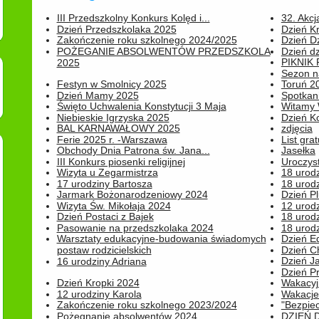
III Przedszkolny Konkurs Kolęd i...
32. Akcj
Dzień Przedszkolaka 2025
Dzień K
Zakończenie roku szkolnego 2024/2025
Dzień D
POŻEGANIE ABSOLWENTÓW PRZEDSZKOLA
Dzień d
PIKNIK
2025
Sezon na
Festyn w Smolnicy 2025
Toruń 20
Dzień Mamy 2025
Spotkani
Święto Uchwalenia Konstytucji 3 Maja
Witamy 
Niebieskie Igrzyska 2025
Dzień K
BAL KARNAWAŁOWY 2025
zdjęcia
Ferie 2025 r. -Warszawa
List grat
Obchody Dnia Patrona św. Jana...
Jasełka
III Konkurs piosenki religijnej
Uroczyst
Wizyta u Zegarmistrza
18 urod
17 urodziny Bartosza
18 urodz
Jarmark Bożonarodzeniowy 2024
Dzień P
Wizyta Św. Mikołaja 2024
12 urod
Dzień Postaci z Bajek
18 urodz
Pasowanie na przedszkolaka 2024
18 urodz
Warsztaty edukacyjne-budowania świadomych
Dzień E
postaw rodzicielskich
Dzień C
Dzień J
16 urodziny Adriana
Dzień P
Dzień Kropki 2024
Wakacyj
12 urodziny Karola
Wakacje 
Zakończenie roku szkolnego 2023/2024
"Bezpiec
Pożegnanie absolwentów 2024
DZIEŃ 