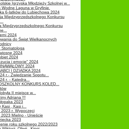
lskie Igrzyska Młodzieży Szkolnej w...
 Wodne Laguna w Gryfinie.
ka 6-latków do Lubiechowa 2024
ja Międzyprzedszkolnego Konkursu
..
ja Międzyprzedszkolnego Konkursu
e...
iemi 2024
owania do Świąt Wielkanocnych
odnicy
u Stomatologa
wiosnę 2024
obiet 2024
zucia i emocje" 2024
RNAWAŁOWY 2024
ABCI I DZIADKA 2024
24 r.- Zwiedzanie Sopotu...
24 r. - Katedra...
EDSZKOLNY KONKURS KOLĘD...
atów
obyła II miejsce w...
iny Adriana !!!
hłopaka 2023
Kasi , Kasi i...
 2023 r. Wypoczęci
 2023 Mielno - Unieście
ziecka 2023
enie roku szkolnego 2022/2023
Wiktorii, Oliwii , Kingi...