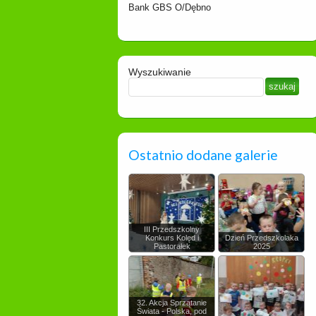
Bank GBS O/Dębno
Wyszukiwanie
Ostatnio dodane galerie
III Przedszkolny
Konkurs Kolęd i
Dzień Przedszkolaka
Pastorałek
2025
32. Akcja Sprzątanie
Świata - Polska, pod