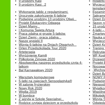
9 urodziny Kasi
Rowerki
9 urodziny Kasi...2
Wyciecz
templari
Wykonanie tablic z regulaminami.
Egzamin 
Uroczyste zakończenie 6-latków
Sakrame
Podwójne urodziny 13 urodziny Oliwii...
Dzień D
Projekt Edukacyjny Odwaga
Sezon r
Dzień Mamy...
15 urodz
I Komunia Święta Artura
4-latki
Praca zdalna w grupie 5-latków.
Zmartwy
Dzień Ziemi - praca zdalna...
Nauka o
Nasze wypieki II
Wycieczk
Wizyta 6-latków na Dniach Otwartych...
Dzień K
Orlen Przedszkoliada Tour 2020
Trening
Arteterapia
Rekrutac
Wyróżnienie Kamili
WF Kost
Półkolonie Zimowe 2020
Drzewot
Absolwentka naszego przedszkola czyta 4-
Projekt
latkom
Nocowan
„Wychowa
Bal Karnawałowy 2020
Dzień B
Warsztaty komputerowe
NOWY R
5-latki na zajęciach Sensoplastyka®
Podwójne
W salonie fryzjerskim
Niespod
Nowy Rok 2020
Wyjątko
Wigilia 2019
Wspólne
W bombce
Mikołajk
Z wizytą w Szkole Specjalnej...
Wizyta Ś
Rodzice czytają dzieciom w przedszkolu
Odwiedz