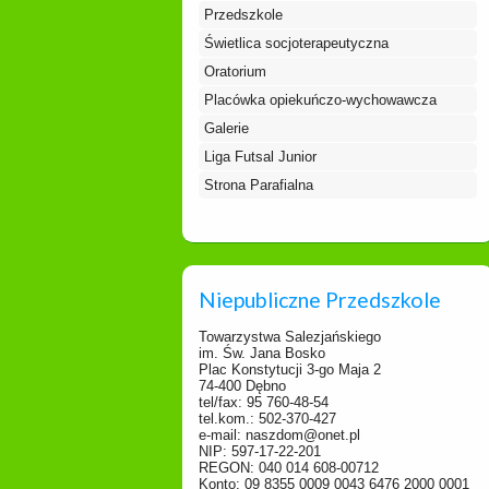
Przedszkole
Świetlica socjoterapeutyczna
Oratorium
Placówka opiekuńczo-wychowawcza
Galerie
Liga Futsal Junior
Strona Parafialna
Niepubliczne Przedszkole
Towarzystwa Salezjańskiego
im. Św. Jana Bosko
Plac Konstytucji 3-go Maja 2
74-400 Dębno
tel/fax: 95 760-48-54
tel.kom.: 502-370-427
e-mail: naszdom@onet.pl
NIP: 597-17-22-201
REGON: 040 014 608-00712
Konto: 09 8355 0009 0043 6476 2000 0001