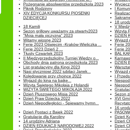
Pożegnanie absolwentów przedszkola 2023
Wyciecz
Piknik Rodzinny
I Komun
XIV EDYCJA KONKURSU PIOSENKI
Realiza
Sakrame
DZIECIĘCEJ
18 urodz
18 Kamili
V Między
Sezon grillowy uważamy za otwarty2023
Wizyta 
"Moja mała ojczyzna" 2023
DZIEŃ 
Witamy wiosnę 2023
Wyjazd d
Ferie 2023 Oświęcim -Kraków-Wieliczka ...
Ferie 20
Ferie 2023 Dzień 2 ...
Ferie 20
Tłusty Czwartek 2023
BAL KA
II Międzyprzedszkolny Turniej Wiedzy o...
Karnawa
Obchody dnia patrona przedszkola 2023
DZIEŃ B
List gratulacyjny dla Kingi 2023
Warszta
Nasi styczniowi 2022 jubilaci Janek...
Wyjazd 
Kolędowanie przy choince 2022
I Przeds
Wyjazd do kina na bajkę...
Niespod
Wizyta Świętego Mikołaja z Holandii
Niespod
WIZYTA ŚWIĘTEGO MIKOŁAJA 2022
Gratulac
Dzień Pluszowego Misia 2022
Sezon 
Dzień Praw Dziecka 2022
XVI Gmi
Dzień Niepodległości - Śpiewamy hymn...
Recytato
16 urodz
Dzień Postaci z Bajek 2022
PASOWA
Gratulacje dla Karoliny
Dzień K
14 urodziny Adriana
Dzień C
DZIEŃ EDUKACJI NARODOWEJ 2022
Dzień C