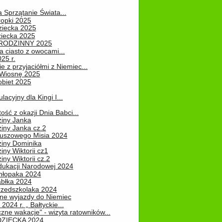
a Sprzątanie Świata...
ropki 2025
ziecka 2025
ziecka 2025
 RODZINNY 2025
 ciasto z owocami...
25 r.
e z przyjaciółmi z Niemiec...
Wiosnę 2025
obiet 2025
ulacyjny dla Kingi I...
ość z okazji Dnia Babci...
ziny Janka
iny Janka cz.2
luszowego Misia 2024
ziny Dominika
iny Wiktorii cz1
iny Wiktorii cz.2
dukacji Narodowej 2024
hłopaka 2024
abłka 2024
rzedszkolaka 2024
ne wyjazdy do Niemiec
2024 r. „ Bałtyckie...
zne wakacje" - wizyta ratowników...
DZIECKA 2024