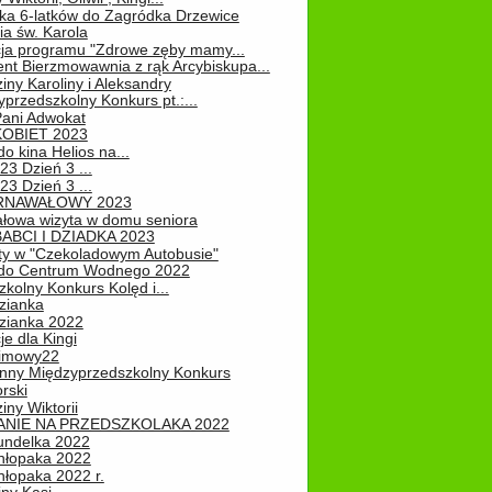
ka 6-latków do Zagródka Drzewice
ia św. Karola
cja programu "Zdrowe zęby mamy...
nt Bierzmowawnia z rąk Arcybiskupa...
iny Karoliny i Aleksandry
przedszkolny Konkurs pt.:...
Pani Adwokat
KOBIET 2023
o kina Helios na...
23 Dzień 3 ...
23 Dzień 3 ...
RNAWAŁOWY 2023
łowa wizyta w domu seniora
ABCI I DZIADKA 2023
ty w "Czekoladowym Autobusie"
do Centrum Wodnego 2022
zkolny Konkurs Kolęd i...
zianka
zianka 2022
je dla Kingi
zimowy22
nny Międzyprzedszkolny Konkurs
rski
iny Wiktorii
NIE NA PRZEDSZKOLAKA 2022
undelka 2022
hłopaka 2022
hłopaka 2022 r.