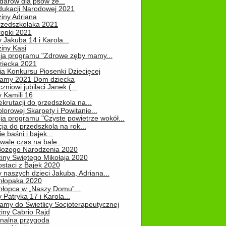
darów dla psów ze...
dukacji Narodowej 2021
iny Adriana
rzedszkolaka 2021
ropki 2021
 Jakuba 14 i Karola...
iny Kasi
cja programu "Zdrowe zęby mamy...
ziecka 2021
ja Konkursu Piosenki Dziecięcej
Mamy 2021 Dom dziecka
zniowi jubilaci Janek (...
 Kamili 16
ekrutacji do przedszkola na...
lorowej Skarpety i Powitanie...
ja programu "Czyste powietrze wokół...
ja do przedszkola na rok...
e baśni i bajek...
ale czas na bale...
Bożego Narodzenia 2020
iny Świętego Mikołaja 2020
staci z Bajek 2020
 naszych dzieci Jakuba, Adriana...
hłopaka 2020
hłopca w „Naszy Domu”...
 Patryka 17 i Karola...
amy do Świetlicy Socjoterapeutycznej
iny Cabrio Rajd
alna przygoda