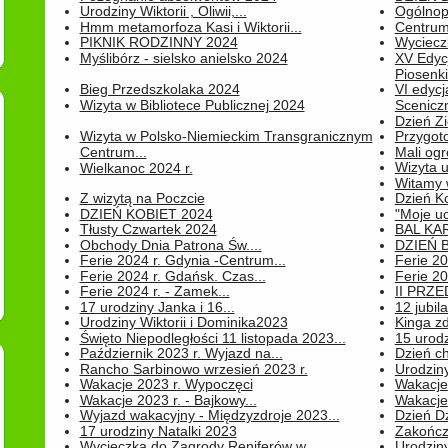
Urodziny Wiktorii , Oliwii,...
Ogólnopo
Hmm metamorfoza Kasi i Wiktorii...
Centrum
PIKNIK RODZINNY 2024
Wyciecz
Myślibórz - sielsko anielsko 2024
XV Edyc
Piosenki.
Bieg Przedszkolaka 2024
VI edyc
Wizyta w Bibliotece Publicznej 2024
Sceniczn
Dzień Z
Wizyta w Polsko-Niemieckim Transgranicznym
Przygot
Centrum...
Mali ogr
Wizyta 
Wielkanoc 2024 r.
Witamy 
Z wizytą na Poczcie
Dzień K
DZIEŃ KOBIET 2024
"Moje uc
Tłusty Czwartek 2024
BAL KA
Obchody Dnia Patrona Św....
DZIEŃ B
Ferie 2024 r. Gdynia -Centrum...
Ferie 20
Ferie 2024 r. Gdańsk. Czas...
Ferie 20
Ferie 2024 r. - Zamek...
II PRZ
17 urodziny Janka i 16...
12 jubil
Urodziny Wiktorii i Dominika2023
Kinga zd
Święto Niepodległości 11 listopada 2023...
15 urodz
Październik 2023 r. Wyjazd na...
Dzień c
Rancho Sarbinowo wrzesień 2023 r.
Urodziny 
Wakacje 2023 r. Wypoczęci
Wakacje
Wakacje 2023 r. - Bajkowy...
Wakacje
Wyjazd wakacyjny - Międzyzdroje 2023...
Dzień D
17 urodziny Natalki 2023
Zakończ
Wycieczka do Zagrody Reniferów w...
Urodziny 