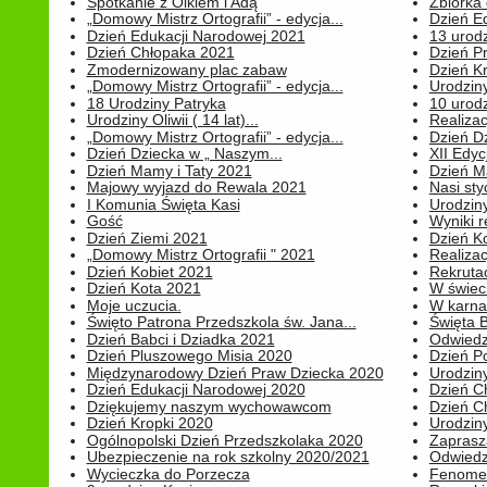
Spotkanie z Olkiem i Adą
Zbiórka 
„Domowy Mistrz Ortografii” - edycja...
Dzień E
Dzień Edukacji Narodowej 2021
13 urodz
Dzień Chłopaka 2021
Dzień P
Zmodernizowany plac zabaw
Dzień K
„Domowy Mistrz Ortografii” - edycja...
Urodziny
18 Urodziny Patryka
10 urodz
Urodziny Oliwii ( 14 lat)...
Realiza
„Domowy Mistrz Ortografii” - edycja...
Dzień D
Dzień Dziecka w „ Naszym...
XII Edyc
Dzień Mamy i Taty 2021
Dzień 
Majowy wyjazd do Rewala 2021
Nasi styc
I Komunia Święta Kasi
Urodziny
Gość
Wyniki r
Dzień Ziemi 2021
Dzień Ko
„Domowy Mistrz Ortografii " 2021
Realizac
Dzień Kobiet 2021
Rekrutac
Dzień Kota 2021
W świeci
Moje uczucia.
W karnaw
Święto Patrona Przedszkola św. Jana...
Święta 
Dzień Babci i Dziadka 2021
Odwiedz
Dzień Pluszowego Misia 2020
Dzień Po
Międzynarodowy Dzień Praw Dziecka 2020
Urodziny
Dzień Edukacji Narodowej 2020
Dzień C
Dziękujemy naszym wychowawcom
Dzień C
Dzień Kropki 2020
Urodziny
Ogólnopolski Dzień Przedszkolaka 2020
Zaprasz
Ubezpieczenie na rok szkolny 2020/2021
Odwiedz
Wycieczka do Porzecza
Fenomen