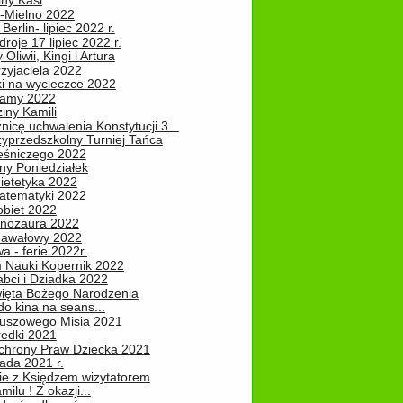
iny Kasi
-Mielno 2022
Berlin- lipiec 2022 r.
roje 17 lipiec 2022 r.
Oliwii, Kingi i Artura
zyjaciela 2022
ki na wycieczce 2022
Mamy 2022
iny Kamili
nicę uchwalenia Konstytucji 3...
zyprzedszkolny Turniej Tańca
leśniczego 2022
ny Poniedziałek
ietetyka 2022
atematyki 2022
obiet 2022
inozaura 2022
nawałowy 2022
 - ferie 2022r.
 Nauki Kopernik 2022
abci i Dziadka 2022
ięta Bożego Narodzenia
o kina na seans...
luszowego Misia 2021
redki 2021
chrony Praw Dziecka 2021
pada 2021 r.
ie z Księdzem wizytatorem
milu ! Z okazji...