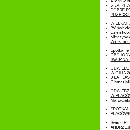
4-latki w b
5-LATKI W
DOBRE P
PRZEDSZ
WIELKAN
"W świecie
Dzień kobi
Międzypoko
Wielkanoc
Spotkanie 
OBCHODY
ŚW.JANA..
ODWIEDZ
WIGILIA 2
8 LAT JA
Gimnazjali
ODWIEDZ
W PLACÓW
Marzyciels
SPOTKAN
PLACÓWK
Święto Pl
ANDRZEJKI