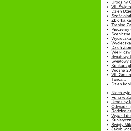
Urodziny Ol
VIII Święt
Dzień Dzi
Sześciolat
Zbiórka ka
Trening Za
Pieczemy 
Sceniczne 
Wycieczka
Wycieczka 
Dzień Zie
Wielki czw
Światowy 
Światowy 
Konkurs pl
Wiosna 2
VIII Gminn
Tańca...
Dzień kob
Niech żyje
Ferie w Z
Urodziny K
Odwiedzin
Rodzice cz
Wyjazd do
Kubistyczn
Święty Miko
Jakub wice