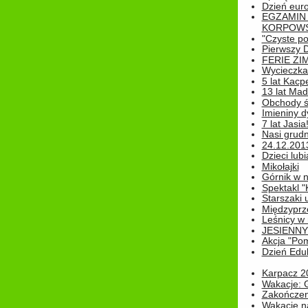
Dzień eur
EGZAMIN
KORPOWS
"Czyste po
Pierwszy 
FERIE ZI
Wycieczka 
5 lat Kacp
13 lat Madz
Obchody św
Imieniny d
7 lat Jasia
Nasi grudni
24.12.2013r
Dzieci lubi
Mikołajki
Górnik w 
Spektakl "
Starszaki 
Międzyprze
Leśnicy w
JESIENNY
Akcja "Pom
Dzień Edu
Karpacz 2
Wakacje: 
Zakończen
Wakacje n