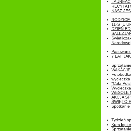
LAUREAC
RECYTATO
NASZ JES
RODZICE 
11-STE U
DZIEŃ E
SALEZJAŃ
Świetlicza
Narodowe
Pasowanie 
7 LAT JA
Sprzątanie
WAKACJE 
Fotobudk
wycieczka
"Cała Pols
Wycieczka
WESOŁE 
AKCJA SP
ŚWIĘTO 
Spotkanie 
Tydzień sp
Kurs lepie
Sprzątanie