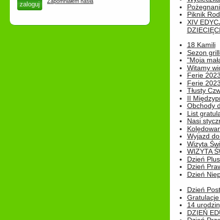
Zapomniałem hasła
Pożegnani
Piknik Rod
XIV EDYC
DZIECIĘC
18 Kamili
Sezon gri
"Moja mał
Witamy wi
Ferie 2023
Ferie 2023
Tłusty Cz
II Międzyp
Obchody d
List gratul
Nasi styczn
Kolędowan
Wyjazd do 
Wizyta Świ
WIZYTA Ś
Dzień Plu
Dzień Pra
Dzień Niep
Dzień Post
Gratulacje
14 urodzin
DZIEŃ ED