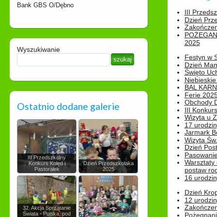
Bank GBS O/Dębno
III Przeds
Dzień Prz
Zakończen
POŻEGAN
2025
Wyszukiwanie
Festyn w 
Dzień Ma
Święto Uch
Niebieskie
BAL KAR
Ferie 2025
Obchody Dn
Ostatnio dodane galerie
III Konkurs
Wizyta u 
17 urodzin
Jarmark B
Wizyta Św.
Dzień Post
Pasowanie
III Przedszkolny
Warsztaty
Konkurs Kolęd i
Dzień Przedszkolaka
Pastorałek
2025
postaw rod
16 urodzin
Dzień Kro
12 urodzin
Zakończen
32. Akcja Sprzątanie
Świata - Polska, pod
Pożegnani