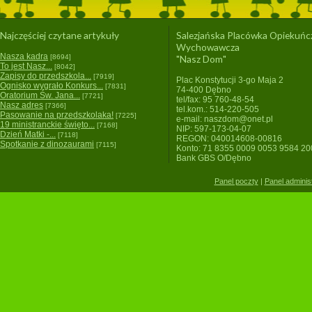
Najczęściej czytane artykuły
Salezjańska Placówka Opiekuńc
Wychowawcza
Nasza kadra
[8694]
"Nasz Dom"
To jest Nasz...
[8042]
Zapisy do przedszkola...
[7919]
Plac Konstytucji 3-go Maja 2
Ognisko wygrało Konkurs...
[7831]
74-400 Dębno
Oratorium Św. Jana...
[7721]
tel/fax: 95 760-48-54
Nasz adres
[7366]
tel.kom.: 514-220-505
Pasowanie na przedszkolaka!
[7225]
e-mail: naszdom@onet.pl
19 ministranckie święto...
[7168]
NIP: 597-173-04-07
Dzień Matki -...
[7118]
REGON: 040014608-00816
Spotkanie z dinozaurami
[7115]
Konto: 71 8355 0009 0053 9584 2
Bank GBS O/Dębno
Panel poczty
|
Panel adminis