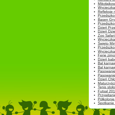
Mikołajko
Wycieczka 
Refleksje 
Przedszkol
Basen Gryf
Przedszkol
Dzień Prz
Dzień Dzie
Zoo Safari
Wycieczka 
Święto Min
Przedszkol
Wycieczka
Ferie zim
Dzień babc
Bal karna
Bal karna
Pasowanie
Pasowanie
Dzień Chło
Maturzyśc
Tenis stoł
Futsal 201
Przywitani
Półkolonie
Spotkanie