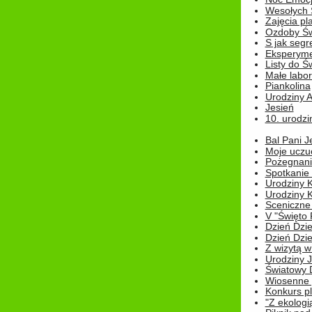
Wesołych 
Zajęcia pl
Ozdoby Św
S jak segr
Eksperyme
Listy do Ś
Małe labo
Piankolina
Urodziny A
Jesień
10. urodzin
Bal Pani J
Moje uczu
Pożegnani
Spotkanie
Urodziny K
Urodziny K
Sceniczne
V "Święto 
Dzień Dziec
Dzień Dziec
Z wizytą w
Urodziny Ju
Światowy 
Wiosenne 
Konkurs 
"Z ekologią