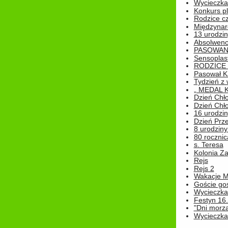
Wycieczka 
Konkurs pl
Rodzice cz
Międzynar
13 urodzin
Absolwenc
PASOWAN
Sensoplas
RODZICE 
Pasował K
Tydzień z
„ MEDAL 
Dzień Chł
Dzień Chł
16 urodziny
Dzień Prz
8 urodziny 
80 rocznic
s. Teresa
Kolonia Z
Rejs
Rejs 2
Wakacje M
Goście go
Wycieczka 
Festyn 16
"Dni morz
Wycieczka 