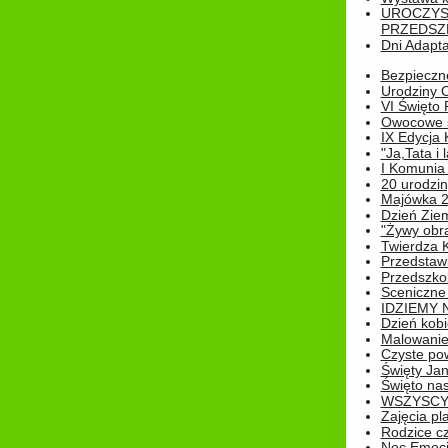
UROCZYS
PRZEDSZ
Dni Adapt
Bezpieczne
Urodziny O
VI Święto 
Owocowe s
IX Edycja 
"Ja,Tata i 
I Komunia 
20 urodziny
Majówka 
Dzień Ziem
"Żywy obra
Twierdza 
Przedstaw
Przedszkol
Sceniczne
IDZIEMY 
Dzień kobi
Malowanie
Czyste pow
Święty Ja
Święto na
WSZYSCY 
Zajęcia pl
Rodzice cz
Noc Emocj