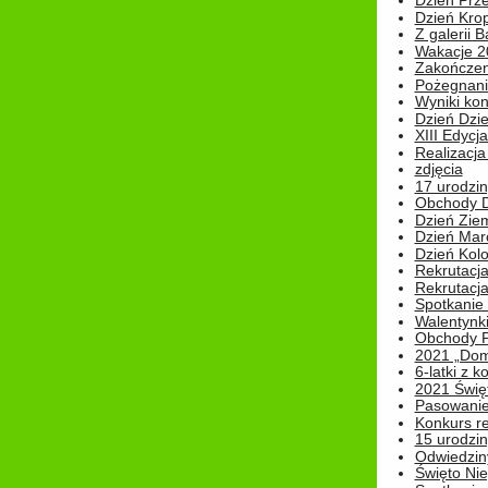
Dzień Prz
Dzień Kro
Z galerii B
Wakacje 2
Zakończen
Pożegnani
Wyniki ko
Dzień Dzi
XIII Edycj
Realizacj
zdjęcia
17 urodzin
Obchody Dn
Dzień Zie
Dzień Mar
Dzień Kolo
Rekrutacj
Rekrutacja
Spotkanie
Walentynk
Obchody P
2021 „Domo
6-latki z 
2021 Świe
Pasowanie
Konkurs re
15 urodzin
Odwiedziny
Święto Nie