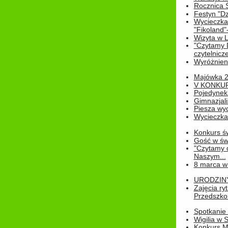
Rocznica 
Festyn "Dz
Wycieczka
"Fikoland"
Wizyta w L
"Czytamy D
czytelnicze
Wyróżnienie
Majówka 
V KONKUR
Pojedynek
Gimnazjali
Piesza wyc
Wycieczk
Konkurs św
Gość w świe
"Czytamy d
Naszym...
8 marca w
URODZINY 
Zajęcia r
Przedszkol
Spotkanie 
Wigilia w
Konkurs M