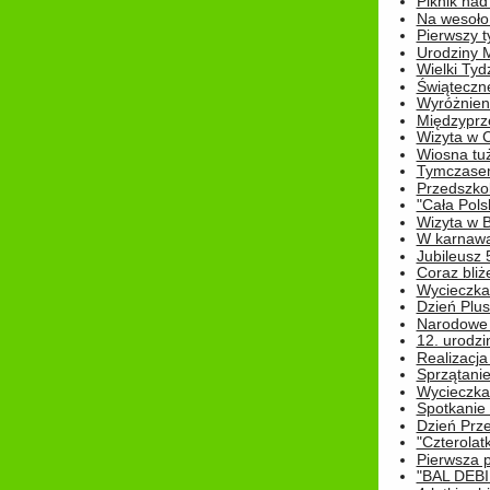
Piknik nad
Na wesoło
Pierwszy t
Urodziny 
Wielki Tyd
Świąteczne
Wyróżnieni
Międzyprz
Wizyta w 
Wiosna tuż,
Tymczasem 
Przedszkol
"Cała Pols
Wizyta w B
W karnawa
Jubileusz 
Coraz bliż
Wycieczka
Dzień Plus
Narodowe Ś
12. urodzi
Realizacja
Sprzątanie
Wycieczka
Spotkanie 
Dzień Prz
"Czterolat
Pierwsza 
"BAL DEB