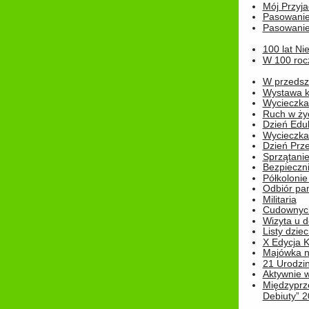
Mój Przyja
Pasowanie
Pasowanie
100 lat Ni
W 100 rocz
W przedszk
Wystawa kr
Wycieczka
Ruch w życ
Dzień Edu
Wycieczka 
Dzień Prz
Sprzątani
Bezpieczn
Półkolonie
Odbiór pam
Militaria
Cudownyc
Wizyta u d
Listy dziec
X Edycja K
Majówka n
21 Urodzin
Aktywnie 
Międzyprz
Debiuty” 