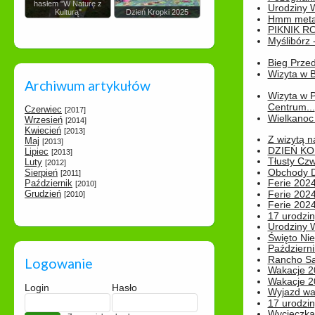
hasłem "W Naturę z
Urodziny Wik
Kulturą"
Dzień Kropki 2025
Hmm metamo
PIKNIK R
Myślibórz 
Bieg Prze
Wizyta w B
Archiwum artykułów
Wizyta w 
Centrum...
Czerwiec
[2017]
Wielkanoc 
Wrzesień
[2014]
Kwiecień
[2013]
Z wizytą n
Maj
[2013]
DZIEŃ KO
Lipiec
[2013]
Tłusty Cz
Luty
[2012]
Obchody Dn
Sierpień
[2011]
Ferie 2024
Październik
[2010]
Grudzień
Ferie 2024
[2010]
Ferie 2024
17 urodzin
Urodziny W
Święto Nie
Październi
Rancho Sa
Logowanie
Wakacje 2
Wakacje 20
Login
Hasło
Wyjazd wak
17 urodzin
Wycieczka