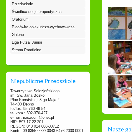
Przedszkole
Świetlica socjoterapeutyczna
Oratorium
Placówka opiekuńczo-wychowawcza
Galerie
Liga Futsal Junior
Strona Parafialna
Niepubliczne Przedszkole
Towarzystwa Salezjańskiego
im. Św. Jana Bosko
Plac Konstytucji 3-go Maja 2
74-400 Dębno
tel/fax: 95 760-48-54
tel.kom.: 502-370-427
e-mail: naszdom@onet.pl
NIP: 597-17-22-201
REGON: 040 014 608-00712
Nasze ga
Konto: 09 8355 0009 0043 6476 2000 0001