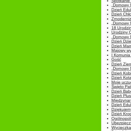
Spotkanie 
„Domowy Mi
Dzień Edu
Dzień Chł
Zmoderniz
„Domowy Mi
18 Urodzin
Urodziny Ol
„Domowy Mi
Dzień Dzie
Dzień Mam
Majowy wy
I Komunia S
Gość
Dzień Zie
„Domowy Mi
Dzień Kob
Dzień Kot
Moje uczuc
Święto Pat
Dzień Babc
Dzień Plu
Międzynar
Dzień Edu
Dziękuje
Dzień Kro
Ogólnopol
Ubezpiecz
Wycieczka