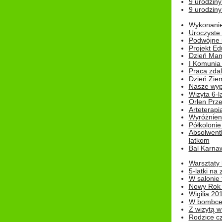
9 urodziny
9 urodziny
Wykonanie 
Uroczyste
Podwójne u
Projekt E
Dzień Mam
I Komunia S
Praca zdal
Dzień Ziem
Nasze wypi
Wizyta 6-l
Orlen Prz
Arteterapi
Wyróżnieni
Półkoloni
Absolwent
latkom
Bal Karna
Warsztaty
5-latki na
W salonie 
Nowy Rok
Wigilia 20
W bombc
Z wizytą w
Rodzice cz