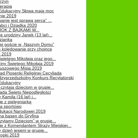
rzyn
erapia
 Edukacyjny Słowa mają moc
ie 2019
nie jest sprawą serca” ...
abci i Dziadka 2020
OK Z BAJKAMI W...
 urodziny Janek (13 lat)...
zianka
wi goście w „Naszym Domu”
 kolędowanie przy choince
i 2019
więtego Mikołaja oraz jego...
iny Świętego Mikołaja 2019
luszowego Misia 2019
ąd Piosenki Religijnej Cecyliada
dzyprzedszkolny Konkurs Recytatorski
 Edukacyjny
czytają dzieciom w grupie...
pada Święto Niepodległości
Kamila (16 lat) i...
e z pielęgniarką
na sportowo
dukacji Narodowej 2019
na basen do Gryfina
zytamy Dzieciom” w grupie...
e z Komendantem Straży Miejskiej...
 dzień jesieni w grupie...
ropki 2019