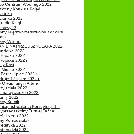
do Centrum Wodnego 2022
zkolny Konkurs Kolęd i...
zianka
zianka 2022
je dla Kingi
zimowy22
nny Międzyprzedszkolny Konkurs
rski
iny Wiktorii
NIE NA PRZEDSZKOLAKA 2022
undelka 2022
hłopaka 2022
hłopaka 2022 r.
iny Kasi
-Mielno 2022
Berlin- lipiec 2022 r.
roje 17 lipiec 2022 r.
Oliwii, Kingi i Artura
zyjaciela 2022
ki na wycieczce 2022
Mamy 2022
iny Kamili
nicę uchwalenia Konstytucji 3...
zyprzedszkolny Turniej Tańca
leśniczego 2022
ny Poniedziałek
ietetyka 2022
atematyki 2022