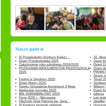
Nasze galerie
III Przedszkolny Konkurs Kolęd i...
32. Akcj
Dzień Przedszkolaka 2025
Dzień K
Zakończenie roku szkolnego 2024/2025
Dzień D
POŻEGANIE ABSOLWENTÓW PRZEDSZKOLA
Dzień d
PIKNIK
2025
Sezon na
Festyn w Smolnicy 2025
Toruń 20
Dzień Mamy 2025
Spotkani
Święto Uchwalenia Konstytucji 3 Maja
Witamy 
Niebieskie Igrzyska 2025
Dzień K
BAL KARNAWAŁOWY 2025
zdjęcia
Ferie 2025 r. -Warszawa
List grat
Obchody Dnia Patrona św. Jana...
Jasełka
III Konkurs piosenki religijnej
Uroczyst