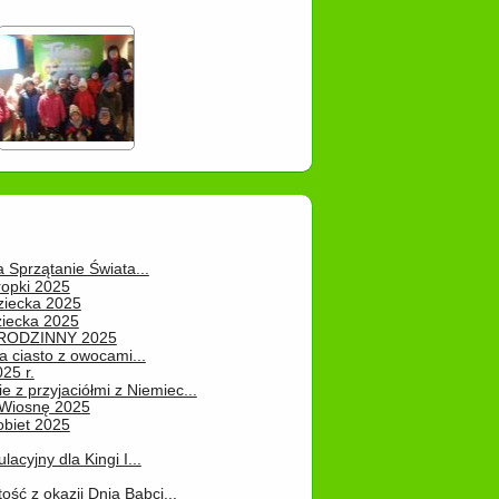
a Sprzątanie Świata...
ropki 2025
ziecka 2025
ziecka 2025
 RODZINNY 2025
 ciasto z owocami...
25 r.
e z przyjaciółmi z Niemiec...
Wiosnę 2025
obiet 2025
ulacyjny dla Kingi I...
ość z okazji Dnia Babci...