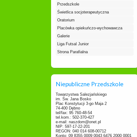
Przedszkole
Świetlica socjoterapeutyczna
Oratorium
Placówka opiekuńczo-wychowawcza
Galerie
Liga Futsal Junior
Strona Parafialna
Niepubliczne Przedszkole
Towarzystwa Salezjańskiego
im. Św. Jana Bosko
Plac Konstytucji 3-go Maja 2
74-400 Dębno
tel/fax: 95 760-48-54
tel.kom.: 502-370-427
e-mail: naszdom@onet.pl
NIP: 597-17-22-201
REGON: 040 014 608-00712
Konto: 09 8355 0009 0043 6476 2000 0001