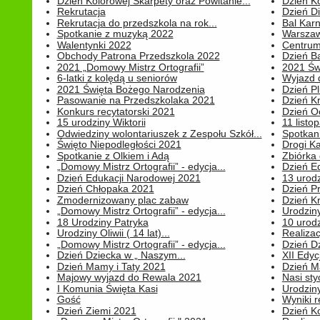
Dzień Kolorowej Skarpety oraz Powitanie...
Dzień K
Rekrutacja
Dzień D
Rekrutacja do przedszkola na rok...
Bal Kar
Spotkanie z muzyką 2022
Warszawa
Walentynki 2022
Centrum
Obchody Patrona Przedszkola 2022
Dzień B
2021 „Domowy Mistrz Ortografii”
2021 Św
6-latki z kolędą u seniorów
Wyjazd d
2021 Święta Bożego Narodzenia
Dzień P
Pasowanie na Przedszkolaka 2021
Dzień K
Konkurs recytatorski 2021
Dzień O
15 urodziny Wiktorii
11 listo
Odwiedziny wolontariuszek z Zespołu Szkół...
Spotkan
Święto Niepodległości 2021
Drogi Ka
Spotkanie z Olkiem i Adą
Zbiórka 
„Domowy Mistrz Ortografii” - edycja...
Dzień E
Dzień Edukacji Narodowej 2021
13 urodz
Dzień Chłopaka 2021
Dzień P
Zmodernizowany plac zabaw
Dzień K
„Domowy Mistrz Ortografii” - edycja...
Urodziny
18 Urodziny Patryka
10 urodz
Urodziny Oliwii ( 14 lat)...
Realiza
„Domowy Mistrz Ortografii” - edycja...
Dzień D
Dzień Dziecka w „ Naszym...
XII Edyc
Dzień Mamy i Taty 2021
Dzień 
Majowy wyjazd do Rewala 2021
Nasi styc
I Komunia Święta Kasi
Urodziny
Gość
Wyniki r
Dzień Ziemi 2021
Dzień Ko