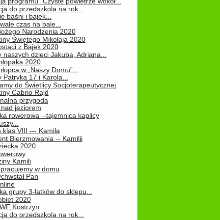
ja programu "Czyste powietrze wokół...
ja do przedszkola na rok...
e baśni i bajek...
ale czas na bale...
Bożego Narodzenia 2020
iny Świętego Mikołaja 2020
staci z Bajek 2020
 naszych dzieci Jakuba, Adriana...
hłopaka 2020
hłopca w „Naszy Domu”...
 Patryka 17 i Karola...
amy do Świetlicy Socjoterapeutycznej
iny Cabrio Rajd
alna przygoda
 nad jeziorem
ka rowerowa --tajemnica kaplicy
uszy...
klas VIII --- Kamila
nt Bierzmowania -- Kamilii
ziecka 2020
owerowy
iny Kamili
 – pracujemy w domu
chwstał Pan
nline
a grupy 3-latków do sklepu...
obiet 2020
 WF Kostrzyn
ja do przedszkola na rok...