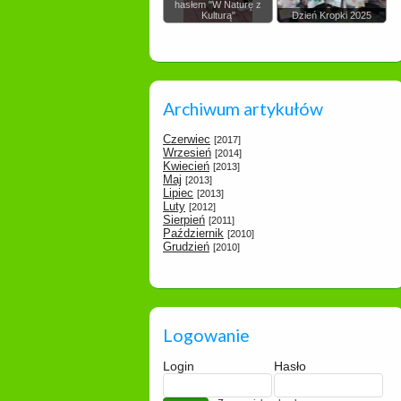
hasłem "W Naturę z
Kulturą"
Dzień Kropki 2025
Archiwum artykułów
Czerwiec
[2017]
Wrzesień
[2014]
Kwiecień
[2013]
Maj
[2013]
Lipiec
[2013]
Luty
[2012]
Sierpień
[2011]
Październik
[2010]
Grudzień
[2010]
Logowanie
Login
Hasło