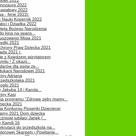
obiet 2022
inozaura 2022
nawałowy 2022
 - ferie 2022r.
 Nauki Kopernik 2022
abci i Dziadka 2022
ięta Bożego Narodzenia
o kina na seans...
luszowego Misia 2021
redki 2021
chrony Praw Dziecka 2021
pada 2021 r.
ie z Księdzem wizytatorem
milu ! Z okazji...
darów dla psów ze...
dukacji Narodowej 2021
iny Adriana
rzedszkolaka 2021
ropki 2021
 Jakuba 14 i Karola...
iny Kasi
cja programu "Zdrowe zęby mamy...
ziecka 2021
ja Konkursu Piosenki Dziecięcej
Mamy 2021 Dom dziecka
zniowi jubilaci Janek (...
 Kamili 16
ekrutacji do przedszkola na...
lorowej Skarpety i Powitanie...