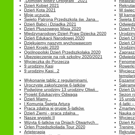
„Domowy Mistrz Ortografii " 2021
Realizac
Dzień Kobiet 2021
Rekrutac
Dzień Kota 2021
W świeci
Moje uczucia.
W karnaw
Święto Patrona Przedszkola św. Jana...
Święta 
Dzień Babci i Dziadka 2021
Odwiedz
Dzień Pluszowego Misia 2020
Dzień Po
Międzynarodowy Dzień Praw Dziecka 2020
Urodziny
Dzień Edukacji Narodowej 2020
Dzień C
Dziękujemy naszym wychowawcom
Dzień C
Dzień Kropki 2020
Urodziny
Ogólnopolski Dzień Przedszkolaka 2020
Zaprasz
Ubezpieczenie na rok szkolny 2020/2021
Odwiedz
Wycieczka do Porzecza
Fenomen
9 urodziny Kasi
Rowerki
9 urodziny Kasi...2
Wyciecz
templari
Wykonanie tablic z regulaminami.
Egzamin 
Uroczyste zakończenie 6-latków
Sakrame
Podwójne urodziny 13 urodziny Oliwii...
Dzień D
Projekt Edukacyjny Odwaga
Sezon r
Dzień Mamy...
15 urodz
I Komunia Święta Artura
4-latki
Praca zdalna w grupie 5-latków.
Zmartwy
Dzień Ziemi - praca zdalna...
Nauka o
Nasze wypieki II
Wycieczk
Wizyta 6-latków na Dniach Otwartych...
Dzień K
Orlen Przedszkoliada Tour 2020
Trening
Arteterapia
Rekrutac