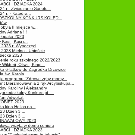
ABCI I DZIADKA 2024
24 r.- Zwiedzanie Sopotu...
24 r. - Katedra...
EDSZKOLNY KONKURS KOLĘD...
atów
obyła II miejsce w...
iny Adriana !!!
hłopaka 2023
Kasi , Kasi i...
 2023 r. Wypoczęci
 2023 Mielno - Unieście
ziecka 2023
enie roku szkolnego 2022/2023
Wiktorii, Oliwii , Kingi...
ka 6-latków do Zagródka Drzewice
ia św. Karola
cja programu "Zdrowe zęby mamy...
nt Bierzmowawnia z rąk Arcybiskupa...
iny Karoliny i Aleksandry
przedszkolny Konkurs pt.:...
Pani Adwokat
KOBIET 2023
o kina Helios na...
23 Dzień 3 ...
23 Dzień 3 ...
RNAWAŁOWY 2023
łowa wizyta w domu seniora
ABCI I DZIADKA 2023
ty w "Czekoladowym Autobusie"