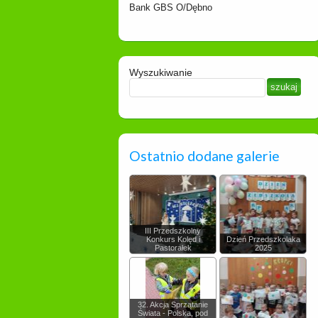
Bank GBS O/Dębno
Wyszukiwanie
Ostatnio dodane galerie
III Przedszkolny
Konkurs Kolęd i
Dzień Przedszkolaka
Pastorałek
2025
32. Akcja Sprzątanie
Świata - Polska, pod