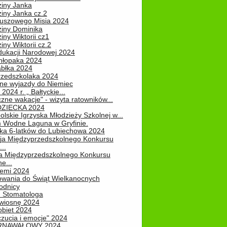
ziny Janka
iny Janka cz.2
luszowego Misia 2024
ziny Dominika
iny Wiktorii cz1
iny Wiktorii cz.2
dukacji Narodowej 2024
hłopaka 2024
abłka 2024
rzedszkolaka 2024
ne wyjazdy do Niemiec
2024 r. „ Bałtyckie...
zne wakacje" - wizyta ratowników...
DZIECKA 2024
lskie Igrzyska Młodzieży Szkolnej w...
 Wodne Laguna w Gryfinie.
ka 6-latków do Lubiechowa 2024
ja Międzyprzedszkolnego Konkursu
..
ja Międzyprzedszkolnego Konkursu
e...
iemi 2024
owania do Świąt Wielkanocnych
odnicy
u Stomatologa
wiosnę 2024
obiet 2024
zucia i emocje" 2024
RNAWAŁOWY 2024