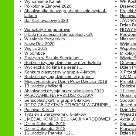
Wyróżnienie Kamili
WF Kost
Półkolonie Zimowe 2020
Drzewot
Absolwentka naszego przedszkola czyta 4-
Projekt
latkom
Nocowan
„Wychowa
Bal Karnawałowy 2020
Dzień B
Warsztaty komputerowe
NOWY R
5-latki na zajęciach Sensoplastyka®
Podwójne
W salonie fryzjerskim
Niespod
Nowy Rok 2020
Wyjątko
Wigilia 2019
Wspólne
W bombce
Mikołajk
Z wizytą w Szkole Specjalnej...
Wizyta Ś
Rodzice czytają dzieciom w przedszkolu
Odwiedz
Wycieczka do kina na seans...
Dzień P
Konkurs plastyczny w grupie 4-latków
X Przegl
Rodzice czytają dzieciom w grupie...
XIV Mię
Międzynarodowy Dzień Praw Dziecka 2019
Projekt
13 urodziny Wiktorii
Rodzice 
Absolwenci czytają przedszkolakom 2019
11 listo
PASOWANIE NA PRZEDSZKOLAKA
Urodziny 
Sensoplastyka® w grupie 5-latków
Spotkani
RODZICE CZYTAJĄ DZIECIOM W GRUPIE...
Jesień 
Pasował Karola
Dzień E
Tydzień z warzywami u 6-latków
Wyjazd 
„ MEDAL KOMISJI EDUKACJI NARODOWEJ”...
Akcja „C
Dzień Chłopaka 2019
Spotkani
Dzień Chłopaka 2019
Pierwszy
16 urodziny Patryka i 12...
Dzień K