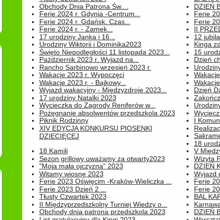
Obchody Dnia Patrona Św....
DZIEŃ B
Ferie 2024 r. Gdynia -Centrum...
Ferie 20
Ferie 2024 r. Gdańsk. Czas...
Ferie 20
Ferie 2024 r. - Zamek...
II PRZ
17 urodziny Janka i 16...
12 jubil
Urodziny Wiktorii i Dominika2023
Kinga zd
Święto Niepodległości 11 listopada 2023...
15 urodz
Październik 2023 r. Wyjazd na...
Dzień c
Rancho Sarbinowo wrzesień 2023 r.
Urodziny 
Wakacje 2023 r. Wypoczęci
Wakacje
Wakacje 2023 r. - Bajkowy...
Wakacje
Wyjazd wakacyjny - Międzyzdroje 2023...
Dzień D
17 urodziny Natalki 2023
Zakończ
Wycieczka do Zagrody Reniferów w...
Urodziny 
Pożegnanie absolwentów przedszkola 2023
Wyciecz
Piknik Rodzinny
I Komun
XIV EDYCJA KONKURSU PIOSENKI
Realiza
Sakrame
DZIECIĘCEJ
18 urodz
18 Kamili
V Między
Sezon grillowy uważamy za otwarty2023
Wizyta 
"Moja mała ojczyzna" 2023
DZIEŃ 
Witamy wiosnę 2023
Wyjazd d
Ferie 2023 Oświęcim -Kraków-Wieliczka ...
Ferie 20
Ferie 2023 Dzień 2 ...
Ferie 20
Tłusty Czwartek 2023
BAL KA
II Międzyprzedszkolny Turniej Wiedzy o...
Karnawa
Obchody dnia patrona przedszkola 2023
DZIEŃ B
List gratulacyjny dla Kingi 2023
Warszta