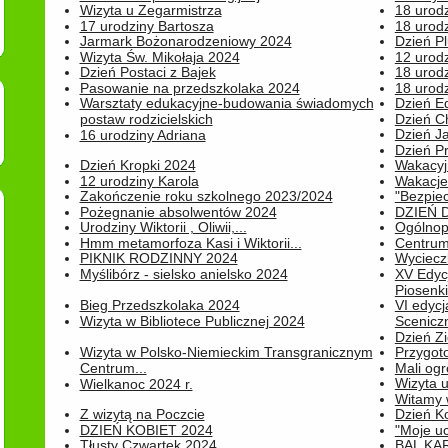
Wizyta u Zegarmistrza
18 urod
17 urodziny Bartosza
18 urodz
Jarmark Bożonarodzeniowy 2024
Dzień P
Wizyta Św. Mikołaja 2024
12 urod
Dzień Postaci z Bajek
18 urodz
Pasowanie na przedszkolaka 2024
18 urodz
Warsztaty edukacyjne-budowania świadomych
Dzień E
postaw rodzicielskich
Dzień C
Dzień J
16 urodziny Adriana
Dzień P
Dzień Kropki 2024
Wakacyj
12 urodziny Karola
Wakacje 
Zakończenie roku szkolnego 2023/2024
"Bezpiec
Pożegnanie absolwentów 2024
DZIEŃ 
Urodziny Wiktorii , Oliwii,...
Ogólnopo
Hmm metamorfoza Kasi i Wiktorii...
Centrum
PIKNIK RODZINNY 2024
Wyciecz
Myślibórz - sielsko anielsko 2024
XV Edyc
Piosenki.
Bieg Przedszkolaka 2024
VI edyc
Wizyta w Bibliotece Publicznej 2024
Sceniczn
Dzień Z
Wizyta w Polsko-Niemieckim Transgranicznym
Przygot
Centrum...
Mali ogr
Wizyta 
Wielkanoc 2024 r.
Witamy 
Z wizytą na Poczcie
Dzień K
DZIEŃ KOBIET 2024
"Moje uc
Tłusty Czwartek 2024
BAL KA