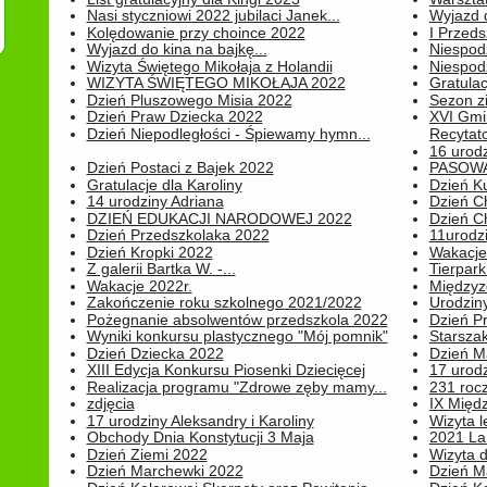
Nasi styczniowi 2022 jubilaci Janek...
Wyjazd 
Kolędowanie przy choince 2022
I Przeds
Wyjazd do kina na bajkę...
Niespod
Wizyta Świętego Mikołaja z Holandii
Niespod
WIZYTA ŚWIĘTEGO MIKOŁAJA 2022
Gratulac
Dzień Pluszowego Misia 2022
Sezon 
Dzień Praw Dziecka 2022
XVI Gmi
Dzień Niepodległości - Śpiewamy hymn...
Recytato
16 urodz
Dzień Postaci z Bajek 2022
PASOWA
Gratulacje dla Karoliny
Dzień K
14 urodziny Adriana
Dzień C
DZIEŃ EDUKACJI NARODOWEJ 2022
Dzień C
Dzień Przedszkolaka 2022
11urodz
Dzień Kropki 2022
Wakacje
Z galerii Bartka W. -...
Tierpark 
Wakacje 2022r.
Międzyzd
Zakończenie roku szkolnego 2021/2022
Urodziny 
Pożegnanie absolwentów przedszkola 2022
Dzień Pr
Wyniki konkursu plastycznego "Mój pomnik"
Starsza
Dzień Dziecka 2022
Dzień 
XIII Edycja Konkursu Piosenki Dziecięcej
17 urodz
Realizacja programu "Zdrowe zęby mamy...
231 rocz
zdjęcia
IX Międ
17 urodziny Aleksandry i Karoliny
Wizyta 
Obchody Dnia Konstytucji 3 Maja
2021 La
Dzień Ziemi 2022
Wizyta d
Dzień Marchewki 2022
Dzień M