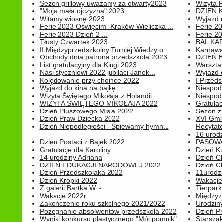
Sezon grillowy uważamy za otwarty2023
Wizyta 
"Moja mała ojczyzna" 2023
DZIEŃ 
Witamy wiosnę 2023
Wyjazd d
Ferie 2023 Oświęcim -Kraków-Wieliczka ...
Ferie 20
Ferie 2023 Dzień 2 ...
Ferie 20
Tłusty Czwartek 2023
BAL KA
II Międzyprzedszkolny Turniej Wiedzy o...
Karnawa
Obchody dnia patrona przedszkola 2023
DZIEŃ B
List gratulacyjny dla Kingi 2023
Warszta
Nasi styczniowi 2022 jubilaci Janek...
Wyjazd 
Kolędowanie przy choince 2022
I Przeds
Wyjazd do kina na bajkę...
Niespod
Wizyta Świętego Mikołaja z Holandii
Niespod
WIZYTA ŚWIĘTEGO MIKOŁAJA 2022
Gratulac
Dzień Pluszowego Misia 2022
Sezon 
Dzień Praw Dziecka 2022
XVI Gmi
Dzień Niepodległości - Śpiewamy hymn...
Recytato
16 urodz
Dzień Postaci z Bajek 2022
PASOWA
Gratulacje dla Karoliny
Dzień K
14 urodziny Adriana
Dzień C
DZIEŃ EDUKACJI NARODOWEJ 2022
Dzień C
Dzień Przedszkolaka 2022
11urodz
Dzień Kropki 2022
Wakacje
Z galerii Bartka W. -...
Tierpark 
Wakacje 2022r.
Międzyzd
Zakończenie roku szkolnego 2021/2022
Urodziny 
Pożegnanie absolwentów przedszkola 2022
Dzień Pr
Wyniki konkursu plastycznego "Mój pomnik"
Starsza