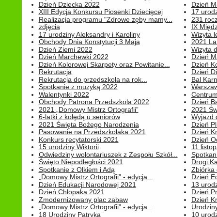
Dzień Dziecka 2022
Dzień 
XIII Edycja Konkursu Piosenki Dziecięcej
17 urodz
Realizacja programu "Zdrowe zęby mamy...
231 rocz
zdjęcia
IX Międ
17 urodziny Aleksandry i Karoliny
Wizyta 
Obchody Dnia Konstytucji 3 Maja
2021 La
Dzień Ziemi 2022
Wizyta d
Dzień Marchewki 2022
Dzień M
Dzień Kolorowej Skarpety oraz Powitanie...
Dzień K
Rekrutacja
Dzień D
Rekrutacja do przedszkola na rok...
Bal Kar
Spotkanie z muzyką 2022
Warszawa
Walentynki 2022
Centrum
Obchody Patrona Przedszkola 2022
Dzień B
2021 „Domowy Mistrz Ortografii”
2021 Św
6-latki z kolędą u seniorów
Wyjazd d
2021 Święta Bożego Narodzenia
Dzień P
Pasowanie na Przedszkolaka 2021
Dzień K
Konkurs recytatorski 2021
Dzień O
15 urodziny Wiktorii
11 listo
Odwiedziny wolontariuszek z Zespołu Szkół...
Spotkan
Święto Niepodległości 2021
Drogi Ka
Spotkanie z Olkiem i Adą
Zbiórka 
„Domowy Mistrz Ortografii” - edycja...
Dzień E
Dzień Edukacji Narodowej 2021
13 urodz
Dzień Chłopaka 2021
Dzień P
Zmodernizowany plac zabaw
Dzień K
„Domowy Mistrz Ortografii” - edycja...
Urodziny
18 Urodziny Patryka
10 urodz