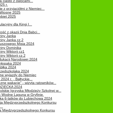
 ciasto z owocami...
25 r.
e z przyjaciółmi z Niemiec...
Wiosnę 2025
obiet 2025
ulacyjny dla Kingi I...
ość z okazji Dnia Babci...
ziny Janka
iny Janka cz.2
luszowego Misia 2024
ziny Dominika
iny Wiktorii cz1
iny Wiktorii cz.2
dukacji Narodowej 2024
hłopaka 2024
abłka 2024
rzedszkolaka 2024
ne wyjazdy do Niemiec
2024 r. „ Bałtyckie...
zne wakacje" - wizyta ratowników...
DZIECKA 2024
lskie Igrzyska Młodzieży Szkolnej w...
 Wodne Laguna w Gryfinie.
ka 6-latków do Lubiechowa 2024
ja Międzyprzedszkolnego Konkursu
..
ja Międzyprzedszkolnego Konkursu