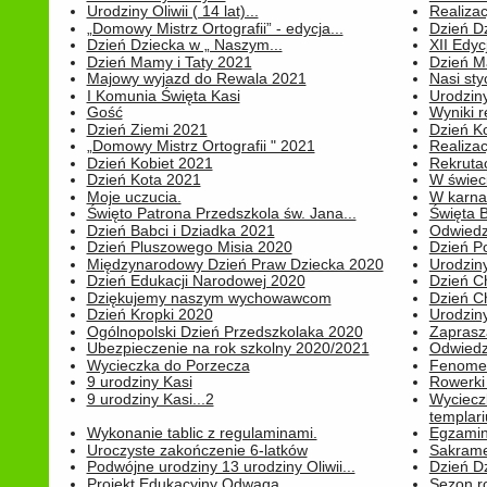
Urodziny Oliwii ( 14 lat)...
Realiza
„Domowy Mistrz Ortografii” - edycja...
Dzień D
Dzień Dziecka w „ Naszym...
XII Edyc
Dzień Mamy i Taty 2021
Dzień 
Majowy wyjazd do Rewala 2021
Nasi styc
I Komunia Święta Kasi
Urodziny
Gość
Wyniki r
Dzień Ziemi 2021
Dzień Ko
„Domowy Mistrz Ortografii " 2021
Realizac
Dzień Kobiet 2021
Rekrutac
Dzień Kota 2021
W świeci
Moje uczucia.
W karnaw
Święto Patrona Przedszkola św. Jana...
Święta 
Dzień Babci i Dziadka 2021
Odwiedz
Dzień Pluszowego Misia 2020
Dzień Po
Międzynarodowy Dzień Praw Dziecka 2020
Urodziny
Dzień Edukacji Narodowej 2020
Dzień C
Dziękujemy naszym wychowawcom
Dzień C
Dzień Kropki 2020
Urodziny
Ogólnopolski Dzień Przedszkolaka 2020
Zaprasz
Ubezpieczenie na rok szkolny 2020/2021
Odwiedz
Wycieczka do Porzecza
Fenomen
9 urodziny Kasi
Rowerki
9 urodziny Kasi...2
Wyciecz
templari
Wykonanie tablic z regulaminami.
Egzamin 
Uroczyste zakończenie 6-latków
Sakrame
Podwójne urodziny 13 urodziny Oliwii...
Dzień D
Projekt Edukacyjny Odwaga
Sezon r