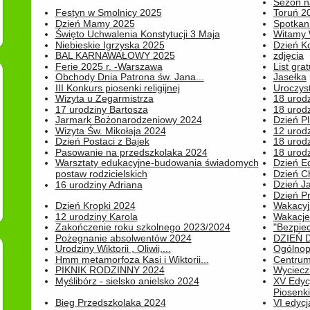
Sezon na
Festyn w Smolnicy 2025
Toruń 20
Dzień Mamy 2025
Spotkani
Święto Uchwalenia Konstytucji 3 Maja
Witamy 
Niebieskie Igrzyska 2025
Dzień K
BAL KARNAWAŁOWY 2025
zdjęcia
Ferie 2025 r. -Warszawa
List grat
Obchody Dnia Patrona św. Jana...
Jasełka
III Konkurs piosenki religijnej
Uroczyst
Wizyta u Zegarmistrza
18 urod
17 urodziny Bartosza
18 urodz
Jarmark Bożonarodzeniowy 2024
Dzień P
Wizyta Św. Mikołaja 2024
12 urod
Dzień Postaci z Bajek
18 urodz
Pasowanie na przedszkolaka 2024
18 urodz
Warsztaty edukacyjne-budowania świadomych
Dzień E
postaw rodzicielskich
Dzień C
Dzień J
16 urodziny Adriana
Dzień P
Dzień Kropki 2024
Wakacyj
12 urodziny Karola
Wakacje 
Zakończenie roku szkolnego 2023/2024
"Bezpiec
Pożegnanie absolwentów 2024
DZIEŃ 
Urodziny Wiktorii , Oliwii,...
Ogólnopo
Hmm metamorfoza Kasi i Wiktorii...
Centrum
PIKNIK RODZINNY 2024
Wyciecz
Myślibórz - sielsko anielsko 2024
XV Edyc
Piosenki.
Bieg Przedszkolaka 2024
VI edyc