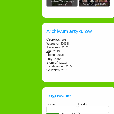
hasłem "W Naturę z
Kulturą"
Dzień Kropki 2025
Archiwum artykułów
Czerwiec
[2017]
Wrzesień
[2014]
Kwiecień
[2013]
Maj
[2013]
Lipiec
[2013]
Luty
[2012]
Sierpień
[2011]
Październik
[2010]
Grudzień
[2010]
Logowanie
Login
Hasło