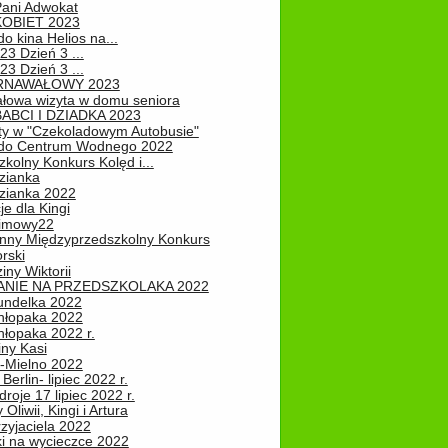
Pani Adwokat
KOBIET 2023
o kina Helios na...
23 Dzień 3 ...
23 Dzień 3 ...
RNAWAŁOWY 2023
łowa wizyta w domu seniora
ABCI I DZIADKA 2023
ty w "Czekoladowym Autobusie"
do Centrum Wodnego 2022
zkolny Konkurs Kolęd i...
zianka
zianka 2022
je dla Kingi
zimowy22
nny Międzyprzedszkolny Konkurs
rski
iny Wiktorii
NIE NA PRZEDSZKOLAKA 2022
undelka 2022
hłopaka 2022
hłopaka 2022 r.
iny Kasi
-Mielno 2022
Berlin- lipiec 2022 r.
roje 17 lipiec 2022 r.
Oliwii, Kingi i Artura
zyjaciela 2022
ki na wycieczce 2022