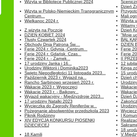
Wizyta w Bibliotece Publicznej 2024
Sceniczn
Dzień Z
Wizyta w Polsko-Niemieckim Transgranicznym
Przygot
Centrum...
Mali ogr
Wizyta 
Wielkanoc 2024 r.
Witamy 
Z wizytą na Poczcie
Dzień K
DZIEŃ KOBIET 2024
"Moje uc
Tłusty Czwartek 2024
BAL KA
Obchody Dnia Patrona Św....
DZIEŃ B
Ferie 2024 r. Gdynia -Centrum...
Ferie 20
Ferie 2024 r. Gdańsk. Czas...
Ferie 20
Ferie 2024 r. - Zamek...
II PRZ
17 urodziny Janka i 16...
12 jubil
Urodziny Wiktorii i Dominika2023
Kinga zd
Święto Niepodległości 11 listopada 2023...
15 urodz
Październik 2023 r. Wyjazd na...
Dzień c
Rancho Sarbinowo wrzesień 2023 r.
Urodziny 
Wakacje 2023 r. Wypoczęci
Wakacje
Wakacje 2023 r. - Bajkowy...
Wakacje
Wyjazd wakacyjny - Międzyzdroje 2023...
Dzień D
17 urodziny Natalki 2023
Zakończ
Wycieczka do Zagrody Reniferów w...
Urodziny 
Pożegnanie absolwentów przedszkola 2023
Wyciecz
Piknik Rodzinny
I Komun
XIV EDYCJA KONKURSU PIOSENKI
Realiza
Sakrame
DZIECIĘCEJ
18 urodz
18 Kamili
V Między