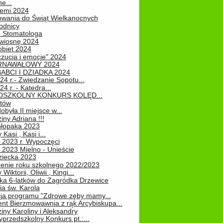
e...
iemi 2024
owania do Świąt Wielkanocnych
odnicy
u Stomatologa
wiosnę 2024
obiet 2024
zucia i emocje" 2024
RNAWAŁOWY 2024
ABCI I DZIADKA 2024
24 r.- Zwiedzanie Sopotu...
24 r. - Katedra...
EDSZKOLNY KONKURS KOLĘD...
atów
obyła II miejsce w...
iny Adriana !!!
hłopaka 2023
Kasi , Kasi i...
 2023 r. Wypoczęci
 2023 Mielno - Unieście
ziecka 2023
enie roku szkolnego 2022/2023
Wiktorii, Oliwii , Kingi...
ka 6-latków do Zagródka Drzewice
ia św. Karola
cja programu "Zdrowe zęby mamy...
nt Bierzmowawnia z rąk Arcybiskupa...
iny Karoliny i Aleksandry
przedszkolny Konkurs pt.:...