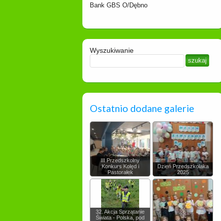
Bank GBS O/Dębno
Wyszukiwanie
Ostatnio dodane galerie
III Przedszkolny
Konkurs Kolęd i
Dzień Przedszkolaka
Pastorałek
2025
32. Akcja Sprzątanie
Świata - Polska, pod