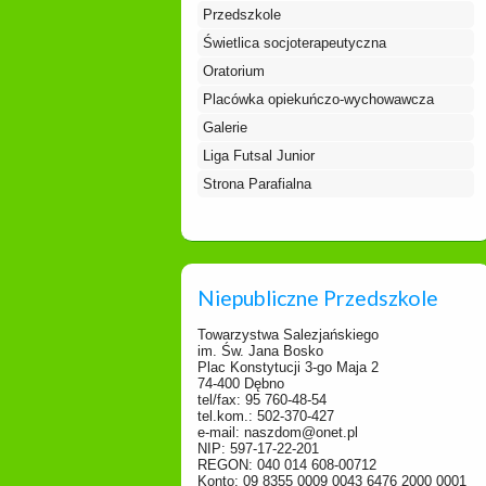
Przedszkole
Świetlica socjoterapeutyczna
Oratorium
Placówka opiekuńczo-wychowawcza
Galerie
Liga Futsal Junior
Strona Parafialna
Niepubliczne Przedszkole
Towarzystwa Salezjańskiego
im. Św. Jana Bosko
Plac Konstytucji 3-go Maja 2
74-400 Dębno
tel/fax: 95 760-48-54
tel.kom.: 502-370-427
e-mail: naszdom@onet.pl
NIP: 597-17-22-201
REGON: 040 014 608-00712
Konto: 09 8355 0009 0043 6476 2000 0001