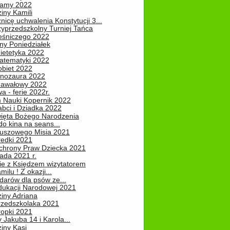
Mamy 2022
iny Kamili
nicę uchwalenia Konstytucji 3...
zyprzedszkolny Turniej Tańca
leśniczego 2022
ny Poniedziałek
ietetyka 2022
atematyki 2022
obiet 2022
inozaura 2022
nawałowy 2022
 - ferie 2022r.
 Nauki Kopernik 2022
abci i Dziadka 2022
ięta Bożego Narodzenia
o kina na seans...
luszowego Misia 2021
redki 2021
chrony Praw Dziecka 2021
pada 2021 r.
ie z Księdzem wizytatorem
milu ! Z okazji...
darów dla psów ze...
dukacji Narodowej 2021
iny Adriana
rzedszkolaka 2021
ropki 2021
 Jakuba 14 i Karola...
iny Kasi