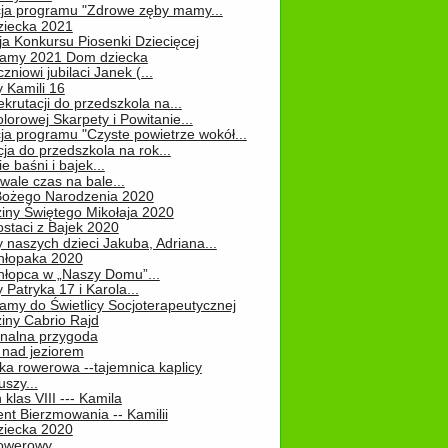
cja programu "Zdrowe zęby mamy...
ziecka 2021
ja Konkursu Piosenki Dziecięcej
Mamy 2021 Dom dziecka
zniowi jubilaci Janek (...
 Kamili 16
ekrutacji do przedszkola na...
lorowej Skarpety i Powitanie...
ja programu "Czyste powietrze wokół...
ja do przedszkola na rok...
e baśni i bajek...
ale czas na bale...
Bożego Narodzenia 2020
iny Świętego Mikołaja 2020
staci z Bajek 2020
 naszych dzieci Jakuba, Adriana...
hłopaka 2020
hłopca w „Naszy Domu”...
 Patryka 17 i Karola...
amy do Świetlicy Socjoterapeutycznej
iny Cabrio Rajd
alna przygoda
 nad jeziorem
ka rowerowa --tajemnica kaplicy
uszy...
klas VIII --- Kamila
nt Bierzmowania -- Kamilii
ziecka 2020
owerowy