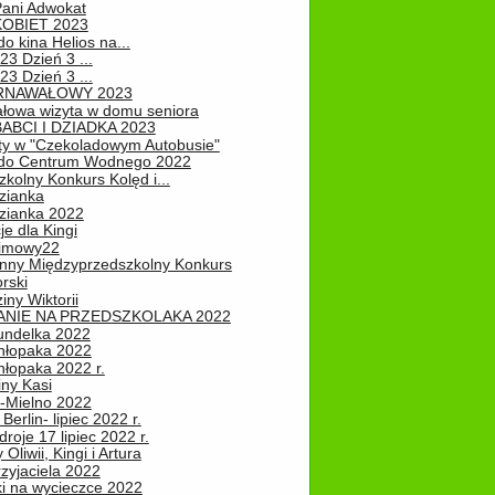
Pani Adwokat
KOBIET 2023
o kina Helios na...
23 Dzień 3 ...
23 Dzień 3 ...
RNAWAŁOWY 2023
łowa wizyta w domu seniora
ABCI I DZIADKA 2023
ty w "Czekoladowym Autobusie"
do Centrum Wodnego 2022
zkolny Konkurs Kolęd i...
zianka
zianka 2022
je dla Kingi
zimowy22
nny Międzyprzedszkolny Konkurs
rski
iny Wiktorii
NIE NA PRZEDSZKOLAKA 2022
undelka 2022
hłopaka 2022
hłopaka 2022 r.
iny Kasi
-Mielno 2022
Berlin- lipiec 2022 r.
roje 17 lipiec 2022 r.
Oliwii, Kingi i Artura
zyjaciela 2022
ki na wycieczce 2022