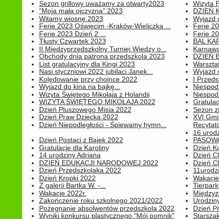
Sezon grillowy uważamy za otwarty2023
Wizyta 
"Moja mała ojczyzna" 2023
DZIEŃ 
Witamy wiosnę 2023
Wyjazd d
Ferie 2023 Oświęcim -Kraków-Wieliczka ...
Ferie 20
Ferie 2023 Dzień 2 ...
Ferie 20
Tłusty Czwartek 2023
BAL KA
II Międzyprzedszkolny Turniej Wiedzy o...
Karnawa
Obchody dnia patrona przedszkola 2023
DZIEŃ B
List gratulacyjny dla Kingi 2023
Warszta
Nasi styczniowi 2022 jubilaci Janek...
Wyjazd 
Kolędowanie przy choince 2022
I Przeds
Wyjazd do kina na bajkę...
Niespod
Wizyta Świętego Mikołaja z Holandii
Niespod
WIZYTA ŚWIĘTEGO MIKOŁAJA 2022
Gratulac
Dzień Pluszowego Misia 2022
Sezon 
Dzień Praw Dziecka 2022
XVI Gmi
Dzień Niepodległości - Śpiewamy hymn...
Recytato
16 urodz
Dzień Postaci z Bajek 2022
PASOWA
Gratulacje dla Karoliny
Dzień K
14 urodziny Adriana
Dzień C
DZIEŃ EDUKACJI NARODOWEJ 2022
Dzień C
Dzień Przedszkolaka 2022
11urodz
Dzień Kropki 2022
Wakacje
Z galerii Bartka W. -...
Tierpark 
Wakacje 2022r.
Międzyzd
Zakończenie roku szkolnego 2021/2022
Urodziny 
Pożegnanie absolwentów przedszkola 2022
Dzień Pr
Wyniki konkursu plastycznego "Mój pomnik"
Starsza