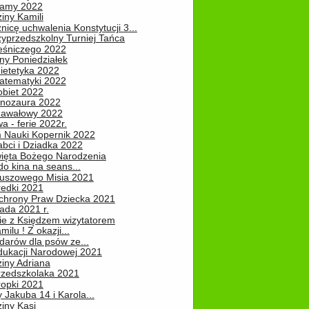
Mamy 2022
iny Kamili
nicę uchwalenia Konstytucji 3...
zyprzedszkolny Turniej Tańca
leśniczego 2022
ny Poniedziałek
ietetyka 2022
atematyki 2022
obiet 2022
inozaura 2022
nawałowy 2022
 - ferie 2022r.
 Nauki Kopernik 2022
abci i Dziadka 2022
ięta Bożego Narodzenia
o kina na seans...
luszowego Misia 2021
redki 2021
chrony Praw Dziecka 2021
pada 2021 r.
ie z Księdzem wizytatorem
milu ! Z okazji...
darów dla psów ze...
dukacji Narodowej 2021
iny Adriana
rzedszkolaka 2021
ropki 2021
 Jakuba 14 i Karola...
iny Kasi