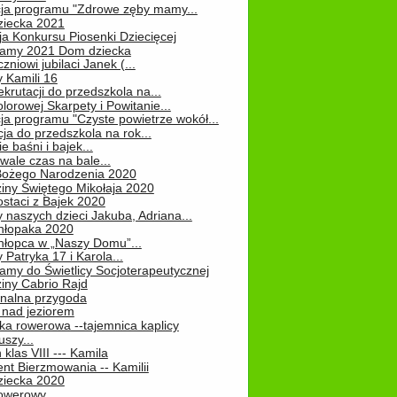
cja programu "Zdrowe zęby mamy...
ziecka 2021
ja Konkursu Piosenki Dziecięcej
Mamy 2021 Dom dziecka
zniowi jubilaci Janek (...
 Kamili 16
ekrutacji do przedszkola na...
lorowej Skarpety i Powitanie...
ja programu "Czyste powietrze wokół...
ja do przedszkola na rok...
e baśni i bajek...
ale czas na bale...
Bożego Narodzenia 2020
iny Świętego Mikołaja 2020
staci z Bajek 2020
 naszych dzieci Jakuba, Adriana...
hłopaka 2020
hłopca w „Naszy Domu”...
 Patryka 17 i Karola...
amy do Świetlicy Socjoterapeutycznej
iny Cabrio Rajd
alna przygoda
 nad jeziorem
ka rowerowa --tajemnica kaplicy
uszy...
klas VIII --- Kamila
nt Bierzmowania -- Kamilii
ziecka 2020
owerowy