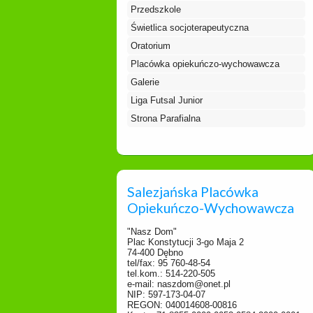
Przedszkole
Świetlica socjoterapeutyczna
Oratorium
Placówka opiekuńczo-wychowawcza
Galerie
Liga Futsal Junior
Strona Parafialna
Salezjańska Placówka
Opiekuńczo-Wychowawcza
"Nasz Dom"
Plac Konstytucji 3-go Maja 2
74-400 Dębno
tel/fax: 95 760-48-54
tel.kom.: 514-220-505
e-mail: naszdom@onet.pl
NIP: 597-173-04-07
REGON: 040014608-00816