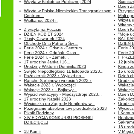
Wizyta w Bibliotece Publicznej 2024
Sceniczn
Dzień Z
Wizyta w Polsko-Niemieckim Transgranicznym
Przygot
Centrum...
Mali ogr
Wizyta 
Wielkanoc 2024 r.
Witamy 
Z wizytą na Poczcie
Dzień K
DZIEŃ KOBIET 2024
"Moje uc
Tłusty Czwartek 2024
BAL KA
Obchody Dnia Patrona Św....
DZIEŃ B
Ferie 2024 r. Gdynia -Centrum...
Ferie 20
Ferie 2024 r. Gdańsk. Czas...
Ferie 20
Ferie 2024 r. - Zamek...
II PRZ
17 urodziny Janka i 16...
12 jubil
Urodziny Wiktorii i Dominika2023
Kinga zd
Święto Niepodległości 11 listopada 2023...
15 urodz
Październik 2023 r. Wyjazd na...
Dzień c
Rancho Sarbinowo wrzesień 2023 r.
Urodziny 
Wakacje 2023 r. Wypoczęci
Wakacje
Wakacje 2023 r. - Bajkowy...
Wakacje
Wyjazd wakacyjny - Międzyzdroje 2023...
Dzień D
17 urodziny Natalki 2023
Zakończ
Wycieczka do Zagrody Reniferów w...
Urodziny 
Pożegnanie absolwentów przedszkola 2023
Wyciecz
Piknik Rodzinny
I Komun
XIV EDYCJA KONKURSU PIOSENKI
Realiza
Sakrame
DZIECIĘCEJ
18 urodz
18 Kamili
V Między