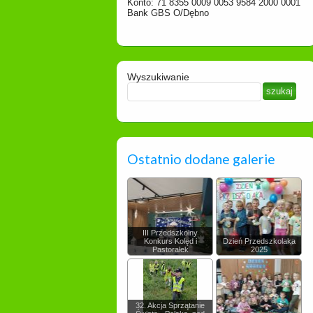
Konto: 71 8355 0009 0053 9584 2000 0001
Bank GBS O/Dębno
Wyszukiwanie
Ostatnio dodane galerie
III Przedszkolny
Konkurs Kolęd i
Dzień Przedszkolaka
Pastorałek
2025
32. Akcja Sprzątanie