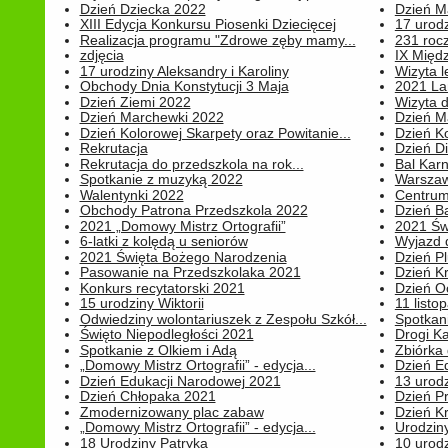
Dzień Dziecka 2022
Dzień 
XIII Edycja Konkursu Piosenki Dziecięcej
17 urodz
Realizacja programu "Zdrowe zęby mamy...
231 rocz
zdjęcia
IX Międ
17 urodziny Aleksandry i Karoliny
Wizyta 
Obchody Dnia Konstytucji 3 Maja
2021 La
Dzień Ziemi 2022
Wizyta d
Dzień Marchewki 2022
Dzień M
Dzień Kolorowej Skarpety oraz Powitanie...
Dzień K
Rekrutacja
Dzień D
Rekrutacja do przedszkola na rok...
Bal Kar
Spotkanie z muzyką 2022
Warszawa
Walentynki 2022
Centrum
Obchody Patrona Przedszkola 2022
Dzień B
2021 „Domowy Mistrz Ortografii”
2021 Św
6-latki z kolędą u seniorów
Wyjazd d
2021 Święta Bożego Narodzenia
Dzień P
Pasowanie na Przedszkolaka 2021
Dzień K
Konkurs recytatorski 2021
Dzień O
15 urodziny Wiktorii
11 listo
Odwiedziny wolontariuszek z Zespołu Szkół...
Spotkan
Święto Niepodległości 2021
Drogi Ka
Spotkanie z Olkiem i Adą
Zbiórka 
„Domowy Mistrz Ortografii” - edycja...
Dzień E
Dzień Edukacji Narodowej 2021
13 urodz
Dzień Chłopaka 2021
Dzień P
Zmodernizowany plac zabaw
Dzień K
„Domowy Mistrz Ortografii” - edycja...
Urodziny
18 Urodziny Patryka
10 urodz