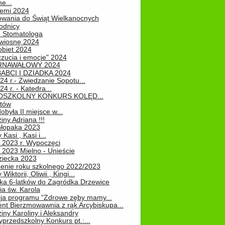
e...
iemi 2024
owania do Świąt Wielkanocnych
odnicy
u Stomatologa
wiosnę 2024
obiet 2024
zucia i emocje" 2024
RNAWAŁOWY 2024
ABCI I DZIADKA 2024
24 r.- Zwiedzanie Sopotu...
24 r. - Katedra...
EDSZKOLNY KONKURS KOLĘD...
atów
obyła II miejsce w...
iny Adriana !!!
hłopaka 2023
Kasi , Kasi i...
 2023 r. Wypoczęci
 2023 Mielno - Unieście
ziecka 2023
enie roku szkolnego 2022/2023
Wiktorii, Oliwii , Kingi...
ka 6-latków do Zagródka Drzewice
ia św. Karola
cja programu "Zdrowe zęby mamy...
nt Bierzmowawnia z rąk Arcybiskupa...
iny Karoliny i Aleksandry
przedszkolny Konkurs pt.:...