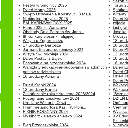
Sezon na
Festyn w Smolnicy 2025
Toruń 20
Dzień Mamy 2025
Spotkani
Święto Uchwalenia Konstytucji 3 Maja
Witamy 
Niebieskie Igrzyska 2025
Dzień K
BAL KARNAWAŁOWY 2025
zdjęcia
Ferie 2025 r. -Warszawa
List grat
Obchody Dnia Patrona św. Jana...
Jasełka
III Konkurs piosenki religijnej
Uroczyst
Wizyta u Zegarmistrza
18 urod
17 urodziny Bartosza
18 urodz
Jarmark Bożonarodzeniowy 2024
Dzień P
Wizyta Św. Mikołaja 2024
12 urod
Dzień Postaci z Bajek
18 urodz
Pasowanie na przedszkolaka 2024
18 urodz
Warsztaty edukacyjne-budowania świadomych
Dzień E
postaw rodzicielskich
Dzień C
Dzień J
16 urodziny Adriana
Dzień P
Dzień Kropki 2024
Wakacyj
12 urodziny Karola
Wakacje 
Zakończenie roku szkolnego 2023/2024
"Bezpiec
Pożegnanie absolwentów 2024
DZIEŃ 
Urodziny Wiktorii , Oliwii,...
Ogólnopo
Hmm metamorfoza Kasi i Wiktorii...
Centrum
PIKNIK RODZINNY 2024
Wyciecz
Myślibórz - sielsko anielsko 2024
XV Edyc
Piosenki.
Bieg Przedszkolaka 2024
VI edyc