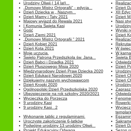
Urodziny Oliwii ( 14 lat)...
Realiza
„Domowy Mistrz Ortografii” - edycja...
Dzień D
Dzień Dziecka w „ Naszym...
XII Edyc
Dzień Mamy i Taty 2021
Dzień 
Majowy wyjazd do Rewala 2021
Nasi styc
I Komunia Święta Kasi
Urodziny
Gość
Wyniki r
Dzień Ziemi 2021
Dzień Ko
„Domowy Mistrz Ortografii " 2021
Realizac
Dzień Kobiet 2021
Rekrutac
Dzień Kota 2021
W świeci
Moje uczucia.
W karnaw
Święto Patrona Przedszkola św. Jana...
Święta 
Dzień Babci i Dziadka 2021
Odwiedz
Dzień Pluszowego Misia 2020
Dzień Po
Międzynarodowy Dzień Praw Dziecka 2020
Urodziny
Dzień Edukacji Narodowej 2020
Dzień C
Dziękujemy naszym wychowawcom
Dzień C
Dzień Kropki 2020
Urodziny
Ogólnopolski Dzień Przedszkolaka 2020
Zaprasz
Ubezpieczenie na rok szkolny 2020/2021
Odwiedz
Wycieczka do Porzecza
Fenomen
9 urodziny Kasi
Rowerki
9 urodziny Kasi...2
Wyciecz
templari
Wykonanie tablic z regulaminami.
Egzamin 
Uroczyste zakończenie 6-latków
Sakrame
Podwójne urodziny 13 urodziny Oliwii...
Dzień D
Projekt Edukacyjny Odwaga
Sezon r