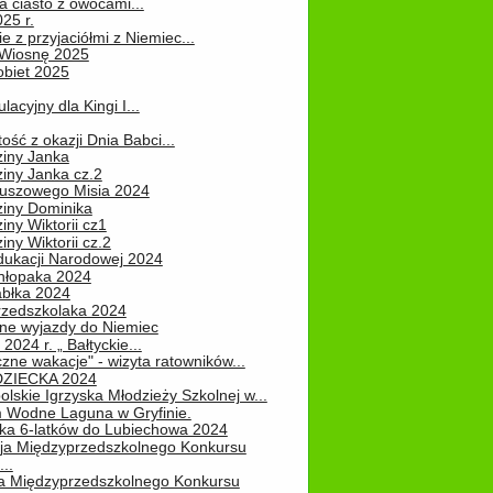
 ciasto z owocami...
25 r.
e z przyjaciółmi z Niemiec...
Wiosnę 2025
obiet 2025
ulacyjny dla Kingi I...
ość z okazji Dnia Babci...
ziny Janka
iny Janka cz.2
luszowego Misia 2024
ziny Dominika
iny Wiktorii cz1
iny Wiktorii cz.2
dukacji Narodowej 2024
hłopaka 2024
abłka 2024
rzedszkolaka 2024
ne wyjazdy do Niemiec
2024 r. „ Bałtyckie...
zne wakacje" - wizyta ratowników...
DZIECKA 2024
lskie Igrzyska Młodzieży Szkolnej w...
 Wodne Laguna w Gryfinie.
ka 6-latków do Lubiechowa 2024
ja Międzyprzedszkolnego Konkursu
..
ja Międzyprzedszkolnego Konkursu