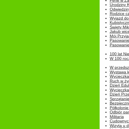
Ferie w Z
Urodziny K
Odwiedzin
Rodzice cz
Wyjazd do
Kubistyczn
Święty Miko
Jakub wice
Mój Przyja
Pasowanie
Pasowanie
100 lat Ni
W 100 rocz
W przedszk
Wystawa kr
Wycieczka
Ruch w życ
Dzień Edu
Wycieczka 
Dzień Prz
Sprzątani
Bezpieczn
Półkolonie
Odbiór pam
Militaria
Cudownyc
Wizyta u d