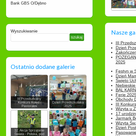
Bank GBS O/Dębno
Wyszukiwanie
Nasze ga
III Przeds
Dzień Prz
Zakończen
POŻEGAN
2025
Ostatnio dodane galerie
Festyn w 
Dzień Ma
Święto Uch
Niebieskie
BAL KAR
Ferie 2025
III Przedszkolny
Obchody Dn
Konkurs Kolęd i
Dzień Przedszkolaka
III Konkurs
Pastorałek
2025
Wizyta u 
17 urodzin
Jarmark B
Wizyta Św.
Dzień Post
32. Akcja Sprzątanie
Pasowanie
Świata - Polska, pod