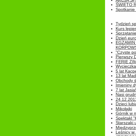
AKCJA SP
ŚWIĘTO 
Spotkanie 
Tydzień sp
Kurs lepie
Sprzątanie
Dzień eur
EGZAMIN
KORPOWS
"Czyste po
Pierwszy 
FERIE ZI
Wycieczka 
5 lat Kacp
13 lat Madz
Obchody św
Imieniny d
7 lat Jasia
Nasi grudni
24.12.2013r
Dzieci lubi
Mikołajki
Górnik w 
Spektakl "
Starszaki 
Międzyprze
Leśnicy w