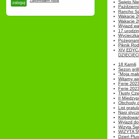
Zapomniałem hasła
Święto Nie
Październi
Rancho Sa
Wakacje 2
Wakacje 20
Wyjazd wak
17 urodzin
Wycieczka
Pożegnani
Piknik Rod
XIV EDYC
DZIECIĘC
18 Kamili
Sezon gri
"Moja mał
Witamy wi
Ferie 2023
Ferie 2023
Tłusty Cz
II Międzyp
Obchody d
List gratul
Nasi styczn
Kolędowan
Wyjazd do 
Wizyta Świ
WIZYTA Ś
Dzień Plu