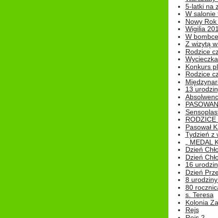
5-latki na
W salonie 
Nowy Rok
Wigilia 20
W bombc
Z wizytą w
Rodzice cz
Wycieczka 
Konkurs pl
Rodzice cz
Międzynar
13 urodzin
Absolwenc
PASOWAN
Sensoplas
RODZICE 
Pasował K
Tydzień z
„ MEDAL 
Dzień Chł
Dzień Chł
16 urodziny
Dzień Prz
8 urodziny 
80 rocznic
s. Teresa
Kolonia Z
Rejs
Rejs 2