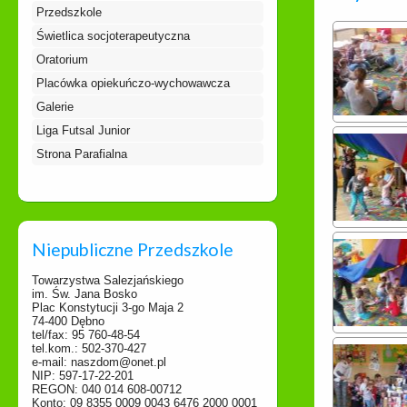
Przedszkole
Świetlica socjoterapeutyczna
Oratorium
Placówka opiekuńczo-wychowawcza
Galerie
Liga Futsal Junior
Strona Parafialna
Niepubliczne Przedszkole
Towarzystwa Salezjańskiego
im. Św. Jana Bosko
Plac Konstytucji 3-go Maja 2
74-400 Dębno
tel/fax: 95 760-48-54
tel.kom.: 502-370-427
e-mail: naszdom@onet.pl
NIP: 597-17-22-201
REGON: 040 014 608-00712
Konto: 09 8355 0009 0043 6476 2000 0001