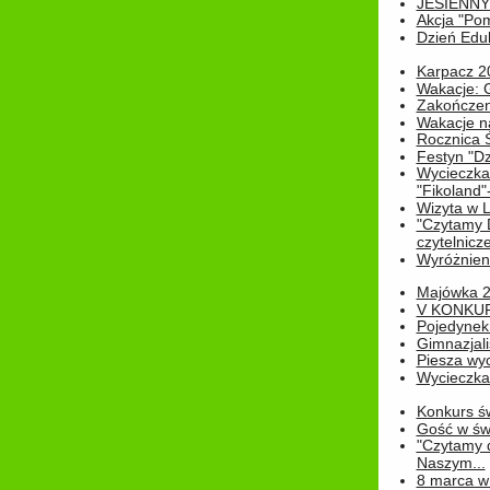
JESIENNY
Akcja "Pom
Dzień Edu
Karpacz 2
Wakacje: 
Zakończen
Wakacje n
Rocznica 
Festyn "Dz
Wycieczka
"Fikoland"
Wizyta w L
"Czytamy D
czytelnicze
Wyróżnienie
Majówka 
V KONKUR
Pojedynek
Gimnazjali
Piesza wyc
Wycieczk
Konkurs św
Gość w świe
"Czytamy d
Naszym...
8 marca w