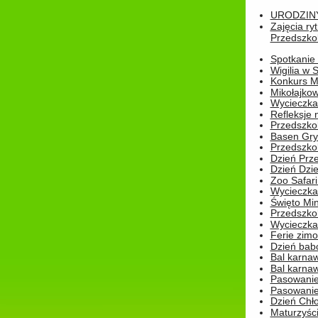
URODZINY 
Zajęcia r
Przedszkol
Spotkanie 
Wigilia w
Konkurs M
Mikołajko
Wycieczka 
Refleksje 
Przedszkol
Basen Gryf
Przedszkol
Dzień Prz
Dzień Dzie
Zoo Safari
Wycieczka 
Święto Min
Przedszkol
Wycieczka
Ferie zim
Dzień babc
Bal karna
Bal karna
Pasowanie
Pasowanie
Dzień Chło
Maturzyśc