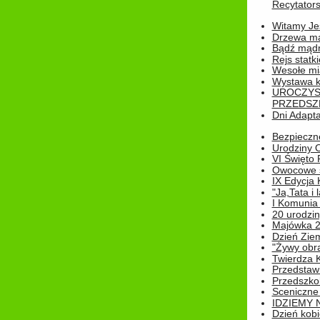
Recytatorsk
Witamy Jes
Drzewa ma
Bądź mądr
Rejs statk
Wesołe mias
Wystawa k
UROCZYS
PRZEDSZ
Dni Adapt
Bezpieczne
Urodziny O
VI Święto 
Owocowe s
IX Edycja 
"Ja,Tata i 
I Komunia 
20 urodziny
Majówka 
Dzień Ziem
"Żywy obra
Twierdza 
Przedstaw
Przedszkol
Sceniczne
IDZIEMY 
Dzień kobi