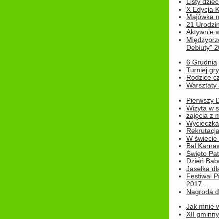
Listy dziec
X Edycja K
Majówka n
21 Urodzin
Aktywnie 
Międzyprz
Debiuty” 
6 Grudnia
Turniej gry
Rodzice cz
Warsztaty 
Pierwszy 
Wizyta w s
zajęcia z
Wycieczka
Rekrutacja
W świecie
Bal Karna
Święto Pat
Dzień Babc
Jasełka dla
Festiwal P
2017...
Nagroda dl
Jak mnie w
XII gminn