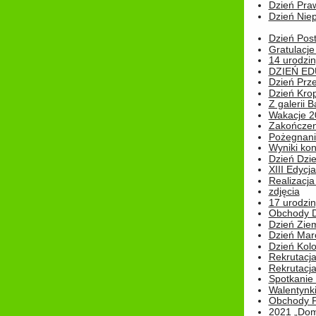
Dzień Pra
Dzień Niep
Dzień Post
Gratulacje
14 urodzin
DZIEŃ ED
Dzień Prz
Dzień Kro
Z galerii B
Wakacje 2
Zakończen
Pożegnani
Wyniki ko
Dzień Dzi
XIII Edycj
Realizacj
zdjęcia
17 urodzin
Obchody Dn
Dzień Zie
Dzień Mar
Dzień Kolo
Rekrutacj
Rekrutacja
Spotkanie
Walentynk
Obchody P
2021 „Domo