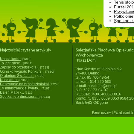
Tenis stoł
Futsal 201
Przywitani
Półkolonie
Spotkanie
Najczęściej czytane artykuły
Salezjańska Placówka Opiekuńc
Wychowawcza
Nasza kadra
[8693]
"Nasz Dom"
To jest Nasz...
[8041]
Zapisy do przedszkola...
[7918]
Plac Konstytucji 3-go Maja 2
Ognisko wygrało Konkurs...
[7830]
74-400 Dębno
Oratorium Św. Jana...
[7720]
tel/fax: 95 760-48-54
Nasz adres
[7365]
tel.kom.: 514-220-505
Pasowanie na przedszkolaka!
[7224]
e-mail: naszdom@onet.pl
19 ministranckie święto...
[7167]
NIP: 597-173-04-07
Dzień Matki -...
[7117]
REGON: 040014608-00816
Spotkanie z dinozaurami
[7114]
Konto: 71 8355 0009 0053 9584 2
Bank GBS O/Dębno
Panel poczty
|
Panel adminis