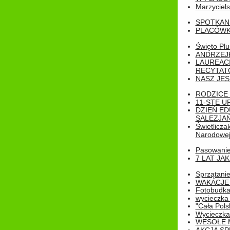
Marzyciels
SPOTKAN
PLACÓWK
Święto Pl
ANDRZEJKI
LAUREAC
RECYTATO
NASZ JES
RODZICE 
11-STE U
DZIEŃ E
SALEZJAŃ
Świetlicza
Narodowe
Pasowanie 
7 LAT JA
Sprzątanie
WAKACJE 
Fotobudk
wycieczka
"Cała Pols
Wycieczka
WESOŁE 