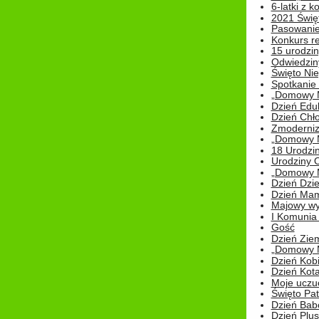
6-latki z 
2021 Świe
Pasowanie
Konkurs re
15 urodzin
Odwiedziny
Święto Nie
Spotkanie 
„Domowy Mi
Dzień Edu
Dzień Chł
Zmoderniz
„Domowy Mi
18 Urodzin
Urodziny Ol
„Domowy Mi
Dzień Dzie
Dzień Mam
Majowy wy
I Komunia S
Gość
Dzień Zie
„Domowy Mi
Dzień Kob
Dzień Kot
Moje uczuc
Święto Pat
Dzień Babc
Dzień Plu