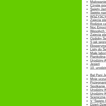
Malowanie
Czyste pow
Święty Ja
Święto na
WSZYSCY 
Zajęcia pl
Rodzice cz
Noc Emocj
Wesołych 
Zajęcia pl
Ozdoby Św
S jak segr
Eksperyme
Listy do Ś
Małe labo
Piankolina
Urodziny A
Jesień
10. urodzin
Bal Pani J
Moje uczu
Pożegnani
Spotkanie
Urodziny K
Urodziny K
Sceniczne
V "Święto 
Dzień Dziec