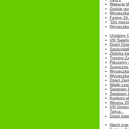
Wakacje M
Goście go
Wycieczka 
Festyn 16
"Dni morz
Wycieczka 
Urodziny Ol
VIII Święt
Dzień Dzi
Sześciolat
Zbiórka ka
Trening Za
Pieczemy 
Sceniczne 
Wycieczka
Wycieczka 
Dzień Zie
Wielki czw
Światowy 
Światowy 
Konkurs pl
Wiosna 2
VIII Gminn
Tańca...
Dzień kob
Niech żyje