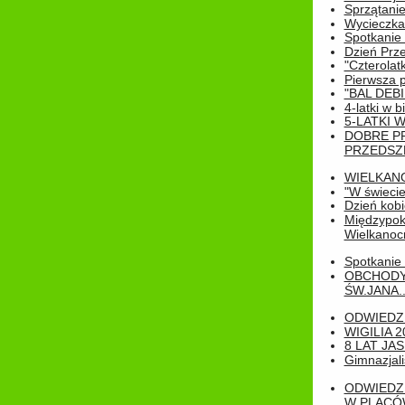
Sprzątanie
Wycieczka
Spotkanie 
Dzień Prz
"Czterolat
Pierwsza 
"BAL DEB
4-latki w b
5-LATKI W
DOBRE P
PRZEDSZ
WIELKAN
"W świecie
Dzień kobi
Międzypoko
Wielkanoc
Spotkanie 
OBCHODY
ŚW.JANA..
ODWIEDZ
WIGILIA 2
8 LAT JA
Gimnazjali
ODWIEDZ
W PLACÓW