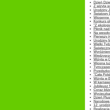
Dzień Dziec
Z wizytą w
Urodziny Ju
Światowy 
Wiosenne 
Konkurs 
"Z ekologią
Piknik nad
Na wesoło
Pierwszy t
Urodziny 
Wielki Tyd
Świąteczne
Wyróżnieni
Międzyprz
Wizyta w 
Wiosna tuż,
Tymczasem 
Przedszkol
"Cała Pols
Wizyta w B
W karnawa
Jubileusz 
Coraz bliż
Wycieczka
Dzień Plus
Narodowe Ś
12. urodzi
Realizacja