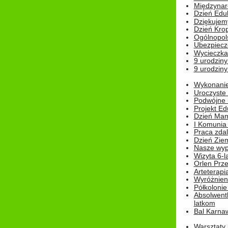
Międzynar
Dzień Edu
Dziękuje
Dzień Kro
Ogólnopol
Ubezpiecz
Wycieczka
9 urodziny
9 urodziny
Wykonanie 
Uroczyste
Podwójne u
Projekt E
Dzień Mam
I Komunia S
Praca zdal
Dzień Ziem
Nasze wypi
Wizyta 6-l
Orlen Prz
Arteterapi
Wyróżnieni
Półkoloni
Absolwent
latkom
Bal Karna
Warsztaty