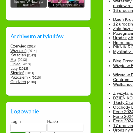
Warsztaty
hasłem "W Naturę z
Kulturą"
Dzień Kropki 2025
postaw rod
16 urodzin
Dzień Kro
12 urodzin
Zakończen
Pożegnani
Archiwum artykułów
Urodziny Wik
Hmm metamo
Czerwiec
[2017]
PIKNIK R
Wrzesień
[2014]
Myślibórz 
Kwiecień
[2013]
Maj
[2013]
Bieg Prze
Lipiec
[2013]
Wizyta w B
Luty
[2012]
Sierpień
[2011]
Wizyta w 
Październik
[2010]
Centrum...
Grudzień
[2010]
Wielkanoc 
Z wizytą n
DZIEŃ KO
Tłusty Cz
Obchody Dn
Logowanie
Ferie 2024
Ferie 2024
Ferie 2024
Login
Hasło
17 urodzin
Urodziny W