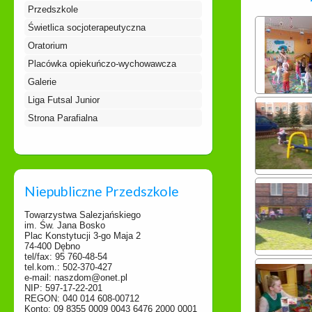
Przedszkole
Świetlica socjoterapeutyczna
Oratorium
Placówka opiekuńczo-wychowawcza
Galerie
Liga Futsal Junior
Strona Parafialna
Niepubliczne Przedszkole
Towarzystwa Salezjańskiego
im. Św. Jana Bosko
Plac Konstytucji 3-go Maja 2
74-400 Dębno
tel/fax: 95 760-48-54
tel.kom.: 502-370-427
e-mail: naszdom@onet.pl
NIP: 597-17-22-201
REGON: 040 014 608-00712
Konto: 09 8355 0009 0043 6476 2000 0001