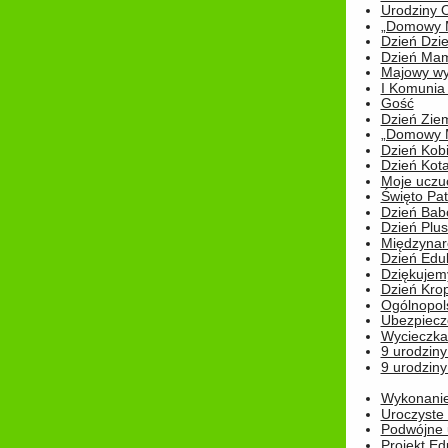
Urodziny Ol
„Domowy Mi
Dzień Dzie
Dzień Mam
Majowy wy
I Komunia S
Gość
Dzień Zie
„Domowy Mi
Dzień Kob
Dzień Kot
Moje uczuc
Święto Pat
Dzień Babc
Dzień Plu
Międzynar
Dzień Edu
Dziękuje
Dzień Kro
Ogólnopol
Ubezpiecz
Wycieczka
9 urodziny
9 urodziny
Wykonanie 
Uroczyste
Podwójne u
Projekt E