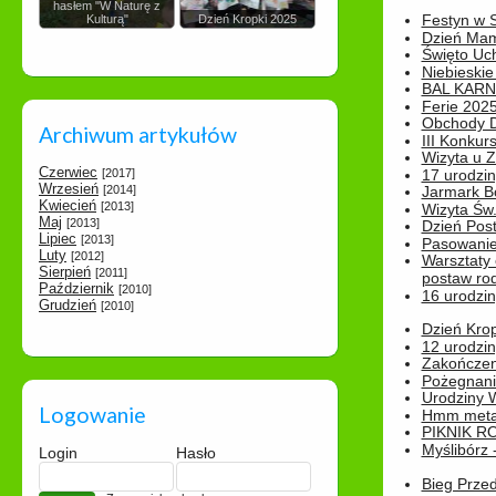
hasłem "W Naturę z
Festyn w 
Kulturą"
Dzień Kropki 2025
Dzień Ma
Święto Uch
Niebieskie
BAL KAR
Ferie 2025
Obchody Dn
Archiwum artykułów
III Konkurs
Wizyta u 
Czerwiec
[2017]
17 urodzin
Wrzesień
[2014]
Jarmark B
Kwiecień
[2013]
Wizyta Św.
Maj
[2013]
Dzień Post
Lipiec
[2013]
Pasowanie
Luty
[2012]
Warsztaty
Sierpień
[2011]
postaw rod
Październik
[2010]
16 urodzin
Grudzień
[2010]
Dzień Kro
12 urodzin
Zakończen
Pożegnani
Urodziny Wik
Logowanie
Hmm metamo
PIKNIK R
Myślibórz 
Login
Hasło
Bieg Prze