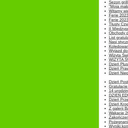
Sezon gri
"Moja mał
Witamy wi
Ferie 2023
Ferie 2023
Tłusty Cz
II Międzyp
Obchody d
List gratul
Nasi styczn
Kolędowan
Wyjazd do 
Wizyta Świ
WIZYTA Ś
Dzień Plu
Dzień Pra
Dzień Niep
Dzień Post
Gratulacje
14 urodzin
DZIEŃ ED
Dzień Prz
Dzień Kro
Z galerii B
Wakacje 2
Zakończen
Pożegnani
Wyniki ko