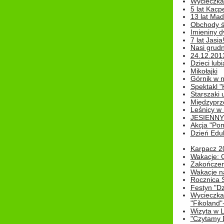
Wycieczka 
5 lat Kacp
13 lat Madz
Obchody św
Imieniny d
7 lat Jasia
Nasi grudni
24.12.2013r
Dzieci lubi
Mikołajki
Górnik w 
Spektakl "
Starszaki 
Międzyprze
Leśnicy w
JESIENNY
Akcja "Pom
Dzień Edu
Karpacz 2
Wakacje: 
Zakończen
Wakacje n
Rocznica 
Festyn "Dz
Wycieczka
"Fikoland"
Wizyta w L
"Czytamy D