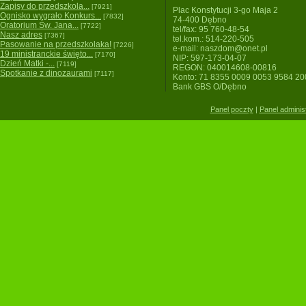
Zapisy do przedszkola...
[7921]
Plac Konstytucji 3-go Maja 2
Ognisko wygrało Konkurs...
[7832]
74-400 Dębno
Oratorium Św. Jana...
[7722]
tel/fax: 95 760-48-54
Nasz adres
[7367]
tel.kom.: 514-220-505
Pasowanie na przedszkolaka!
[7226]
e-mail: naszdom@onet.pl
19 ministranckie święto...
[7170]
NIP: 597-173-04-07
Dzień Matki -...
[7119]
REGON: 040014608-00816
Spotkanie z dinozaurami
[7117]
Konto: 71 8355 0009 0053 9584 2
Bank GBS O/Dębno
Panel poczty
|
Panel adminis