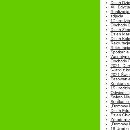
Dzień Dzi
XIII Edycj
Realizacj
zdjęcia
17 urodzin
Obchody Dn
Dzień Zie
Dzień Mar
Dzień Kolo
Rekrutacj
Rekrutacja
Spotkanie
Walentynk
Obchody P
2021 „Domo
6-latki z 
2021 Świe
Pasowanie
Konkurs re
15 urodzin
Odwiedziny
Święto Nie
Spotkanie 
„Domowy Mi
Dzień Edu
Dzień Chł
Zmoderniz
„Domowy Mi
18 Urodzin