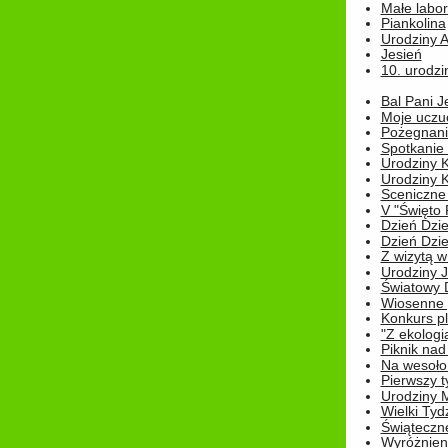
Małe labo
Piankolina
Urodziny A
Jesień
10. urodzin
Bal Pani J
Moje uczu
Pożegnani
Spotkanie
Urodziny K
Urodziny K
Sceniczne
V "Święto 
Dzień Dziec
Dzień Dziec
Z wizytą w
Urodziny Ju
Światowy 
Wiosenne 
Konkurs 
"Z ekologią
Piknik nad
Na wesoło
Pierwszy t
Urodziny 
Wielki Tyd
Świąteczne
Wyróżnieni