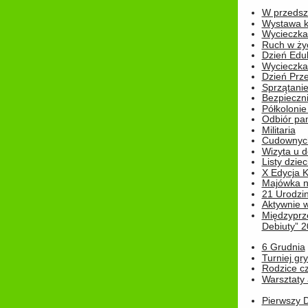
W przedszk
Wystawa kr
Wycieczka
Ruch w życ
Dzień Edu
Wycieczka 
Dzień Prz
Sprzątani
Bezpieczn
Półkolonie
Odbiór pam
Militaria
Cudownyc
Wizyta u d
Listy dziec
X Edycja K
Majówka n
21 Urodzin
Aktywnie 
Międzyprz
Debiuty” 
6 Grudnia
Turniej gry
Rodzice cz
Warsztaty 
Pierwszy 