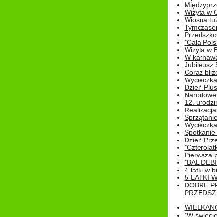
Międzyprz
Wizyta w 
Wiosna tuż,
Tymczasem 
Przedszkol
"Cała Pols
Wizyta w B
W karnawa
Jubileusz 
Coraz bliż
Wycieczka
Dzień Plus
Narodowe Ś
12. urodzi
Realizacja
Sprzątanie
Wycieczka
Spotkanie 
Dzień Prz
"Czterolat
Pierwsza 
"BAL DEB
4-latki w b
5-LATKI W
DOBRE P
PRZEDSZ
WIELKAN
"W świecie