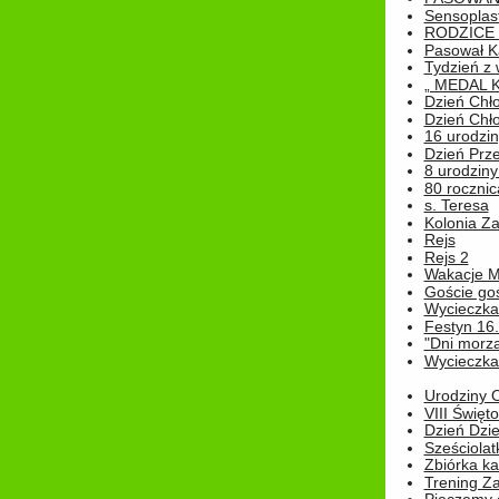
Sensoplas
RODZICE 
Pasował K
Tydzień z
„ MEDAL 
Dzień Chł
Dzień Chł
16 urodziny
Dzień Prz
8 urodziny 
80 rocznic
s. Teresa
Kolonia Z
Rejs
Rejs 2
Wakacje M
Goście go
Wycieczka 
Festyn 16
"Dni morz
Wycieczka 
Urodziny Ol
VIII Święt
Dzień Dzi
Sześciolat
Zbiórka ka
Trening Za