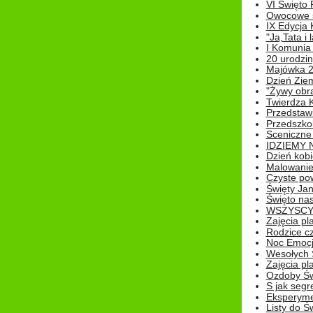
VI Święto 
Owocowe s
IX Edycja 
"Ja,Tata i 
I Komunia 
20 urodziny
Majówka 
Dzień Ziem
"Żywy obra
Twierdza 
Przedstaw
Przedszkol
Sceniczne
IDZIEMY 
Dzień kobi
Malowanie
Czyste pow
Święty Ja
Święto na
WSZYSCY 
Zajęcia pl
Rodzice cz
Noc Emocj
Wesołych 
Zajęcia pl
Ozdoby Św
S jak segr
Eksperyme
Listy do Ś