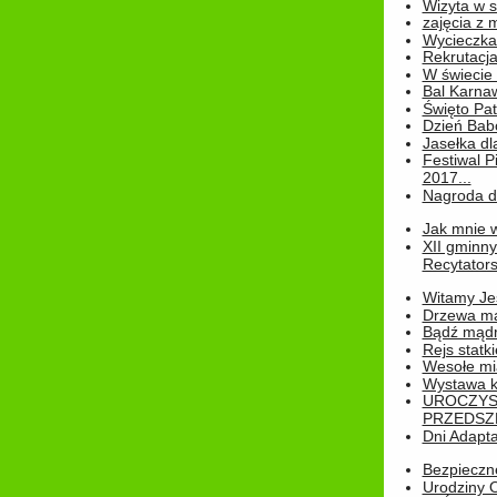
Wizyta w s
zajęcia z
Wycieczka
Rekrutacja
W świecie
Bal Karna
Święto Pat
Dzień Babc
Jasełka dla
Festiwal P
2017...
Nagroda dl
Jak mnie w
XII gminn
Recytatorsk
Witamy Jes
Drzewa ma
Bądź mądr
Rejs statk
Wesołe mias
Wystawa k
UROCZYS
PRZEDSZ
Dni Adapt
Bezpieczne
Urodziny O