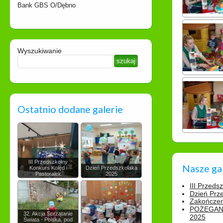
Bank GBS O/Dębno
Wyszukiwanie
Ostatnio dodane galerie
III Przedszkolny
Nasze ga
Konkurs Kolęd i
Dzień Przedszkolaka
Pastorałek
2025
III Przeds
Dzień Prz
Zakończen
POŻEGAN
32. Akcja Sprzątanie
2025
Świata - Polska, pod