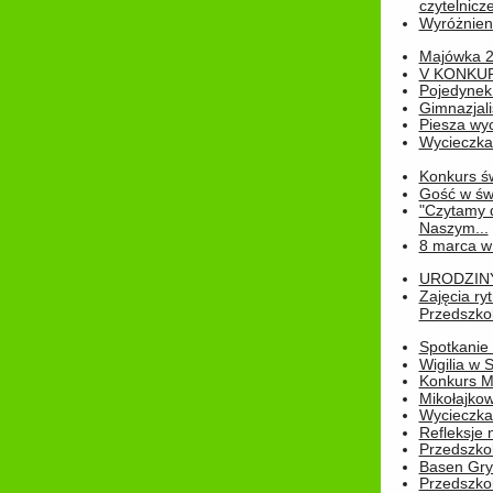
czytelnicze
Wyróżnienie
Majówka 
V KONKUR
Pojedynek
Gimnazjali
Piesza wyc
Wycieczk
Konkurs św
Gość w świe
"Czytamy d
Naszym...
8 marca w
URODZINY 
Zajęcia r
Przedszkol
Spotkanie 
Wigilia w
Konkurs M
Mikołajko
Wycieczka 
Refleksje 
Przedszkol
Basen Gryf
Przedszkol