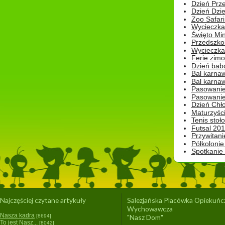
Dzień Prz
Dzień Dzie
Zoo Safari
Wycieczka 
Święto Min
Przedszkol
Wycieczka
Ferie zim
Dzień babc
Bal karna
Bal karna
Pasowanie
Pasowanie
Dzień Chło
Maturzyśc
Tenis stoł
Futsal 201
Przywitani
Półkolonie
Spotkanie
Najczęściej czytane artykuły
Salezjańska Placówka Opiekuńc
Wychowawcza
Nasza kadra
[8694]
"Nasz Dom"
To jest Nasz...
[8042]