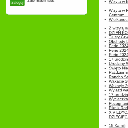
Zapomniałem hasła
Wizyta w B
Wizyta w 
Centrum...
Wielkanoc 
Z wizytą n
DZIEŃ KO
Tłusty Cz
Obchody Dn
Ferie 2024
Ferie 2024
Ferie 2024
17 urodzin
Urodziny W
Święto Nie
Październi
Rancho Sa
Wakacje 2
Wakacje 20
Wyjazd wak
17 urodzin
Wycieczka
Pożegnani
Piknik Rod
XIV EDYC
DZIECIĘC
18 Kamili