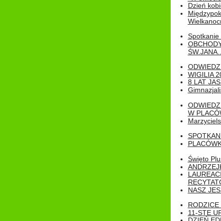
Dzień kobi
Międzypoko
Wielkanoc
Spotkanie 
OBCHODY
ŚW.JANA..
ODWIEDZ
WIGILIA 2
8 LAT JA
Gimnazjali
ODWIEDZ
W PLACÓW
Marzyciels
SPOTKAN
PLACÓWK
Święto Pl
ANDRZEJKI
LAUREAC
RECYTATO
NASZ JES
RODZICE 
11-STE U
DZIEŃ E