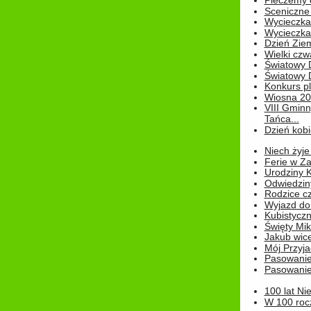
Pieczemy 
Sceniczne 
Wycieczka
Wycieczka 
Dzień Zie
Wielki czw
Światowy 
Światowy 
Konkurs pl
Wiosna 2
VIII Gminn
Tańca...
Dzień kob
Niech żyje
Ferie w Z
Urodziny K
Odwiedzin
Rodzice cz
Wyjazd do
Kubistyczn
Święty Miko
Jakub wice
Mój Przyja
Pasowanie
Pasowanie
100 lat Ni
W 100 rocz