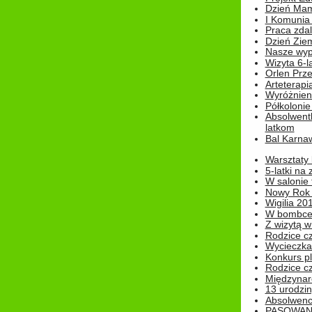
Dzień Mam
I Komunia S
Praca zdal
Dzień Ziem
Nasze wypi
Wizyta 6-l
Orlen Prz
Arteterapi
Wyróżnieni
Półkoloni
Absolwent
latkom
Bal Karna
Warsztaty
5-latki na
W salonie 
Nowy Rok
Wigilia 20
W bombc
Z wizytą w
Rodzice cz
Wycieczka 
Konkurs pl
Rodzice cz
Międzynar
13 urodzin
Absolwenc
PASOWAN