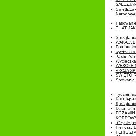
SALEZJAŃ
Świetlicza
Narodowe
Pasowanie 
7 LAT JA
Sprzątanie
WAKACJE 
Fotobudk
wycieczka
"Cała Pols
Wycieczka
WESOŁE 
AKCJA SP
ŚWIĘTO 
Spotkanie 
Tydzień sp
Kurs lepie
Sprzątanie
Dzień eur
EGZAMIN
KORPOWS
"Czyste po
Pierwszy 
FERIE ZI