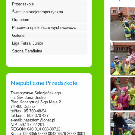
Przedszkole
Świetlica socjoterapeutyczna
Oratorium
Placówka opiekuńczo-wychowawcza
Galerie
Liga Futsal Junior
Strona Parafialna
Niepubliczne Przedszkole
Towarzystwa Salezjańskiego
im. Św. Jana Bosko
Plac Konstytucji 3-go Maja 2
74-400 Dębno
tel/fax: 95 760-48-54
tel.kom.: 502-370-427
e-mail: naszdom@onet.pl
NIP: 597-17-22-201
REGON: 040 014 608-00712
Konto: 09 8355 0009 0043 6476 2000 0001