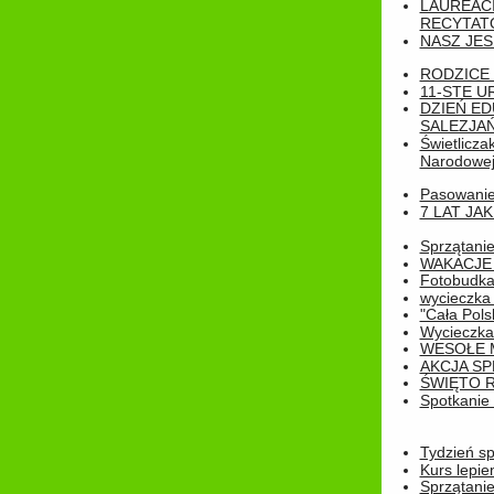
LAUREAC
RECYTATO
NASZ JES
RODZICE 
11-STE U
DZIEŃ E
SALEZJAŃ
Świetlicza
Narodowe
Pasowanie 
7 LAT JA
Sprzątanie
WAKACJE 
Fotobudk
wycieczka
"Cała Pols
Wycieczka
WESOŁE 
AKCJA SP
ŚWIĘTO 
Spotkanie 
Tydzień sp
Kurs lepie
Sprzątanie