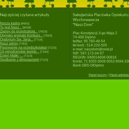
Najczęściej czytane artykuły
Salezjańska Placówka Opiekuńc
Wychowawcza
Nasza kadra
[8692]
"Nasz Dom"
To jest Nasz...
[8039]
Zapisy do przedszkola...
[7915]
Plac Konstytucji 3-go Maja 2
Ognisko wygrało Konkurs...
[7825]
74-400 Dębno
Oratorium Św. Jana...
[7716]
tel/fax: 95 760-48-54
Nasz adres
[7362]
tel.kom.: 514-220-505
Pasowanie na przedszkolaka!
[7223]
e-mail: naszdom@onet.pl
19 ministranckie święto...
[7164]
NIP: 597-173-04-07
Dzień Matki -...
[7113]
REGON: 040014608-00816
Spotkanie z dinozaurami
[7110]
Konto: 71 8355 0009 0053 9584 2
Bank GBS O/Dębno
Panel poczty
|
Panel adminis