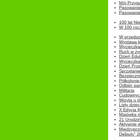
Mój Przyja
Pasowanie
Pasowanie
100 lat Ni
W 100 rocz
W przedszk
Wystawa kr
Wycieczka
Ruch w życ
Dzień Edu
Wycieczka 
Dzień Prz
Sprzątani
Bezpieczn
Półkolonie
Odbiór pam
Militaria
Cudownyc
Wizyta u d
Listy dziec
X Edycja K
Majówka n
21 Urodzin
Aktywnie 
Międzyprz
Debiuty” 