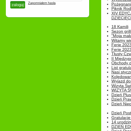
Zapomniałem hasła
Pożegnani
Piknik Rod
XIV EDYC
DZIECIĘC
18 Kamili
Sezon gri
"Moja mał
Witamy wi
Ferie 2023
Ferie 2023
Tłusty Cz
II Międzyp
Obchody d
List gratul
Nasi styczn
Kolędowan
Wyjazd do 
Wizyta Świ
WIZYTA Ś
Dzień Plu
Dzień Pra
Dzień Niep
Dzień Post
Gratulacje
14 urodzin
DZIEŃ ED