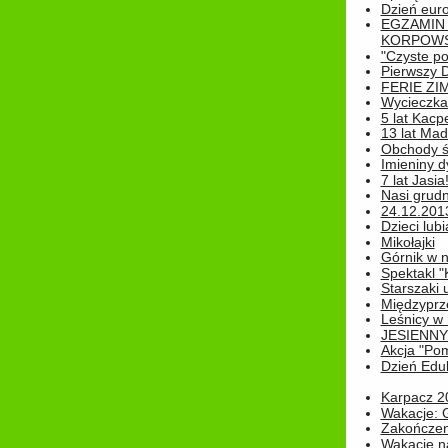
Dzień eur
EGZAMIN
KORPOWS
"Czyste po
Pierwszy 
FERIE ZI
Wycieczka 
5 lat Kacp
13 lat Madz
Obchody św
Imieniny d
7 lat Jasia
Nasi grudni
24.12.2013r
Dzieci lubi
Mikołajki
Górnik w 
Spektakl "
Starszaki 
Międzyprze
Leśnicy w
JESIENNY
Akcja "Pom
Dzień Edu
Karpacz 2
Wakacje: 
Zakończen
Wakacje n