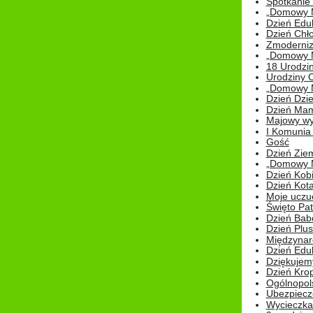
Spotkanie 
„Domowy Mi
Dzień Edu
Dzień Chł
Zmoderniz
„Domowy Mi
18 Urodzin
Urodziny Ol
„Domowy Mi
Dzień Dzie
Dzień Mam
Majowy wy
I Komunia S
Gość
Dzień Zie
„Domowy Mi
Dzień Kob
Dzień Kot
Moje uczuc
Święto Pat
Dzień Babc
Dzień Plu
Międzynar
Dzień Edu
Dziękuje
Dzień Kro
Ogólnopol
Ubezpiecz
Wycieczka