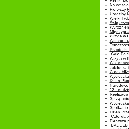
Piknik nad
Na wesoło
Pierwszy t
Urodziny 
Wielki Tyd
Świąteczne
Wyróżnieni
Międzyprz
Wizyta w 
Wiosna tuż,
Tymczasem 
Przedszkol
"Cała Pols
Wizyta w B
W karnawa
Jubileusz 
Coraz bliż
Wycieczka
Dzień Plus
Narodowe Ś
12. urodzi
Realizacja
Sprzątanie
Wycieczka
Spotkanie 
Dzień Prz
"Czterolat
Pierwsza 
"BAL DEB