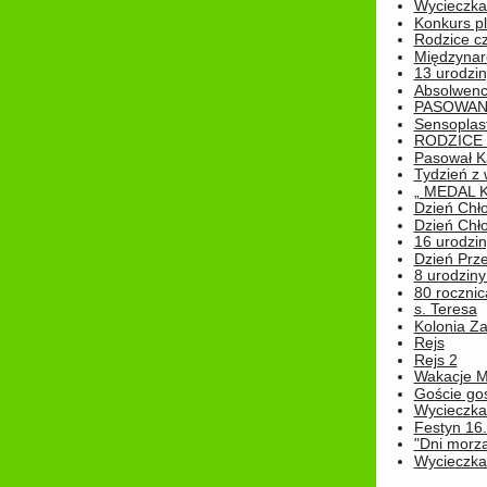
Wycieczka 
Konkurs pl
Rodzice cz
Międzynar
13 urodzin
Absolwenc
PASOWAN
Sensoplas
RODZICE 
Pasował K
Tydzień z
„ MEDAL 
Dzień Chł
Dzień Chł
16 urodziny
Dzień Prz
8 urodziny 
80 rocznic
s. Teresa
Kolonia Z
Rejs
Rejs 2
Wakacje M
Goście go
Wycieczka 
Festyn 16
"Dni morz
Wycieczka 