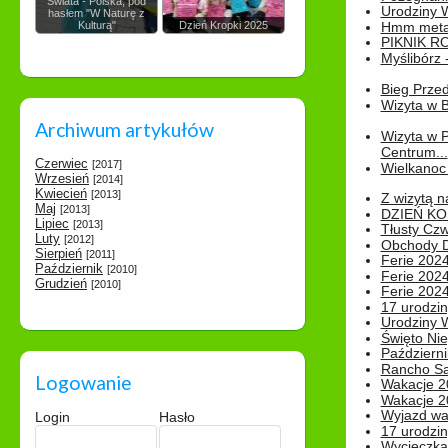
Świata - Polska, pod
Urodziny Wik
hasłem "W Naturę z
Kulturą"
Dzień Kropki 2025
Hmm metamo
PIKNIK R
Myślibórz 
Bieg Prze
Wizyta w B
Archiwum artykułów
Wizyta w 
Centrum...
Czerwiec
[2017]
Wielkanoc 
Wrzesień
[2014]
Kwiecień
[2013]
Z wizytą n
Maj
[2013]
DZIEŃ KO
Lipiec
[2013]
Tłusty Cz
Luty
[2012]
Obchody Dn
Sierpień
[2011]
Ferie 2024
Październik
[2010]
Ferie 2024
Grudzień
[2010]
Ferie 2024
17 urodzin
Urodziny W
Święto Nie
Październi
Rancho Sa
Logowanie
Wakacje 2
Wakacje 20
Wyjazd wak
Login
Hasło
17 urodzin
Wycieczka