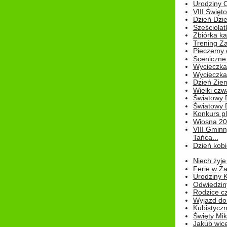
Urodziny Ol
VIII Święt
Dzień Dzi
Sześciolat
Zbiórka ka
Trening Za
Pieczemy 
Sceniczne 
Wycieczka
Wycieczka 
Dzień Zie
Wielki czw
Światowy 
Światowy 
Konkurs pl
Wiosna 2
VIII Gminn
Tańca...
Dzień kob
Niech żyje
Ferie w Z
Urodziny K
Odwiedzin
Rodzice cz
Wyjazd do
Kubistyczn
Święty Miko
Jakub wice