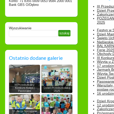
Konto: 71 8355 0009 0053 9584 2000 0001
Bank GBS O/Dębno
III Przeds
Dzień Prz
Zakończen
POŻEGAN
2025
Wyszukiwanie
Festyn w 
Dzień Ma
Święto Uch
Niebieskie
BAL KAR
Ferie 2025
Obchody Dn
Ostatnio dodane galerie
III Konkurs
Wizyta u 
17 urodzin
Jarmark B
Wizyta Św.
Dzień Post
Pasowanie
III Przedszkolny
Warsztaty
Konkurs Kolęd i
Dzień Przedszkolaka
postaw rod
Pastorałek
2025
16 urodzin
Dzień Kro
12 urodzin
Zakończen
32. Akcja Sprzątanie
Pożegnani