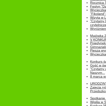
Rocznica 
Festyn "Dz
Wycieczka
"Fikoland"
Wizyta w L
"Czytamy D
czytelnicze
Wyróżnienie
Majówka 
V KONKUR
Pojedynek
Gimnazjali
Piesza wyc
Wycieczk
Konkurs św
Gość w świe
"Czytamy d
Naszym...
8 marca w
URODZINY 
Zajęcia r
Przedszkol
Spotkanie 
Wigilia w
Konkurs M