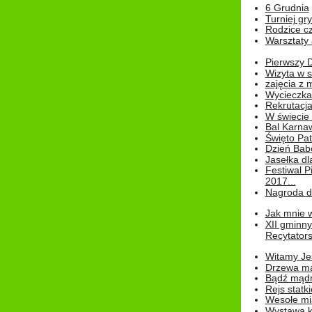
6 Grudnia
Turniej gry
Rodzice cz
Warsztaty 
Pierwszy 
Wizyta w s
zajęcia z
Wycieczka
Rekrutacja
W świecie
Bal Karna
Święto Pat
Dzień Babc
Jasełka dla
Festiwal P
2017...
Nagroda dl
Jak mnie w
XII gminn
Recytatorsk
Witamy Jes
Drzewa ma
Bądź mądr
Rejs statk
Wesołe mias
Wystawa k