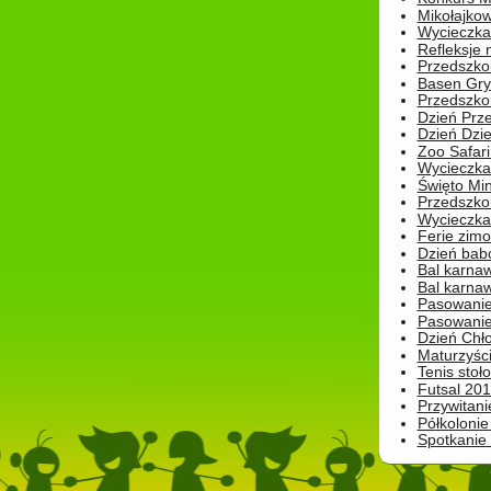
Mikołajko
Wycieczka 
Refleksje 
Przedszkol
Basen Gryf
Przedszkol
Dzień Prz
Dzień Dzie
Zoo Safari
Wycieczka 
Święto Min
Przedszkol
Wycieczka
Ferie zim
Dzień babc
Bal karna
Bal karna
Pasowanie
Pasowanie
Dzień Chło
Maturzyśc
Tenis stoł
Futsal 201
Przywitani
Półkolonie
Spotkanie