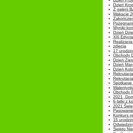
Dzień Prz
Dzień Kro
Z galerii B
Wakacje 2
Zakończen
Pożegnani
Wyniki ko
Dzień Dzi
XIII Edycj
Realizacj
zdjęcia
17 urodzin
Obchody Dn
Dzień Zie
Dzień Mar
Dzień Kolo
Rekrutacj
Rekrutacja
Spotkanie
Walentynk
Obchody P
2021 „Domo
6-latki z 
2021 Świe
Pasowanie
Konkurs re
15 urodzin
Odwiedziny
Święto Nie