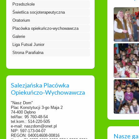
Przedszkole
Świetlica socjoterapeutyczna
Oratorium
Placówka opiekuńczo-wychowawcza
Galerie
Liga Futsal Junior
Strona Parafialna
Salezjańska Placówka
Opiekuńczo-Wychowawcza
"Nasz Dom"
Plac Konstytucji 3-go Maja 2
74-400 Dębno
tel/fax: 95 760-48-54
tel.kom.: 514-220-505
e-mail: naszdom@onet.pl
NIP: 597-173-04-07
Nasze ga
REGON: 040014608-00816