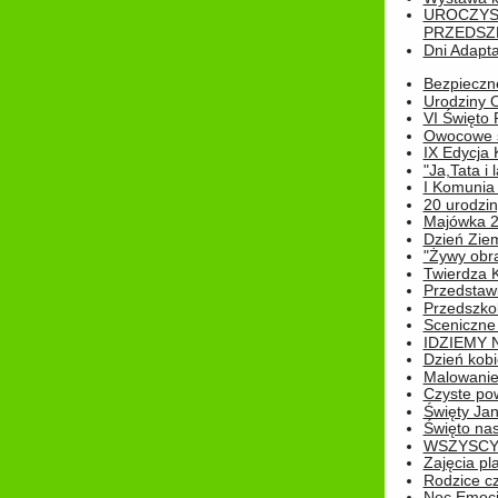
UROCZYS
PRZEDSZ
Dni Adapt
Bezpieczne
Urodziny O
VI Święto 
Owocowe s
IX Edycja 
"Ja,Tata i 
I Komunia 
20 urodziny
Majówka 
Dzień Ziem
"Żywy obra
Twierdza 
Przedstaw
Przedszkol
Sceniczne
IDZIEMY 
Dzień kobi
Malowanie
Czyste pow
Święty Ja
Święto na
WSZYSCY 
Zajęcia pl
Rodzice cz
Noc Emocj