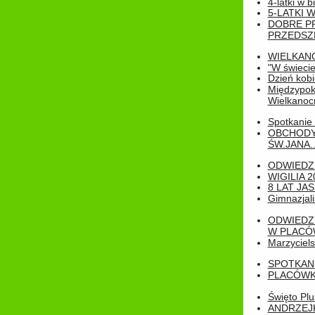
4-latki w b
5-LATKI W
DOBRE P
PRZEDSZ
WIELKAN
"W świecie
Dzień kobi
Międzypoko
Wielkanoc
Spotkanie 
OBCHODY
ŚW.JANA..
ODWIEDZ
WIGILIA 2
8 LAT JA
Gimnazjali
ODWIEDZ
W PLACÓW
Marzyciels
SPOTKAN
PLACÓWK
Święto Pl
ANDRZEJKI