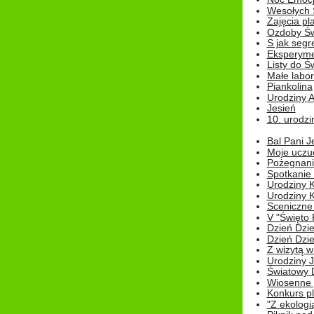
Wesołych 
Zajęcia pl
Ozdoby Św
S jak segr
Eksperyme
Listy do Ś
Małe labo
Piankolina
Urodziny A
Jesień
10. urodzin
Bal Pani J
Moje uczu
Pożegnani
Spotkanie
Urodziny K
Urodziny K
Sceniczne
V "Święto 
Dzień Dziec
Dzień Dziec
Z wizytą w
Urodziny Ju
Światowy 
Wiosenne 
Konkurs 
"Z ekologią