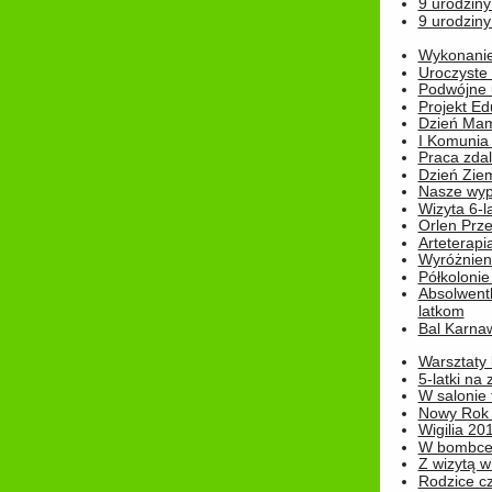
9 urodziny
9 urodziny
Wykonanie 
Uroczyste
Podwójne u
Projekt E
Dzień Mam
I Komunia S
Praca zdal
Dzień Ziem
Nasze wypi
Wizyta 6-l
Orlen Prz
Arteterapi
Wyróżnieni
Półkoloni
Absolwent
latkom
Bal Karna
Warsztaty
5-latki na
W salonie 
Nowy Rok
Wigilia 20
W bombc
Z wizytą w
Rodzice cz