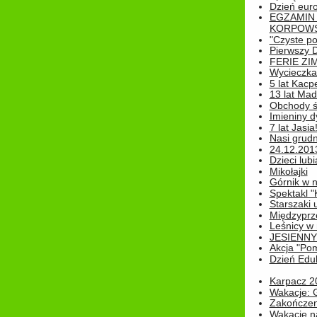
Dzień eur
EGZAMIN
KORPOWS
"Czyste po
Pierwszy 
FERIE ZI
Wycieczka 
5 lat Kacp
13 lat Madz
Obchody św
Imieniny d
7 lat Jasia
Nasi grudni
24.12.2013r
Dzieci lubi
Mikołajki
Górnik w 
Spektakl "
Starszaki 
Międzyprze
Leśnicy w
JESIENNY
Akcja "Pom
Dzień Edu
Karpacz 2
Wakacje: 
Zakończen
Wakacje n