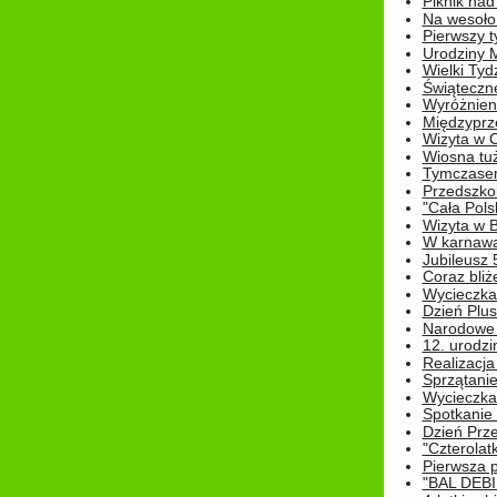
Piknik nad
Na wesoło
Pierwszy t
Urodziny 
Wielki Tyd
Świąteczne
Wyróżnieni
Międzyprz
Wizyta w 
Wiosna tuż,
Tymczasem 
Przedszkol
"Cała Pols
Wizyta w B
W karnawa
Jubileusz 
Coraz bliż
Wycieczka
Dzień Plus
Narodowe Ś
12. urodzi
Realizacja
Sprzątanie
Wycieczka
Spotkanie 
Dzień Prz
"Czterolat
Pierwsza 
"BAL DEB