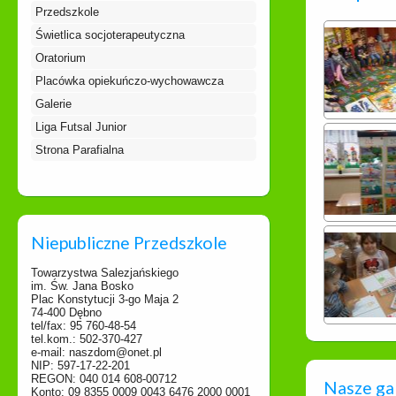
Przedszkole
Świetlica socjoterapeutyczna
Oratorium
Placówka opiekuńczo-wychowawcza
Galerie
Liga Futsal Junior
Strona Parafialna
Niepubliczne Przedszkole
Towarzystwa Salezjańskiego
im. Św. Jana Bosko
Plac Konstytucji 3-go Maja 2
74-400 Dębno
tel/fax: 95 760-48-54
tel.kom.: 502-370-427
e-mail: naszdom@onet.pl
NIP: 597-17-22-201
REGON: 040 014 608-00712
Nasze ga
Konto: 09 8355 0009 0043 6476 2000 0001