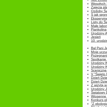
Wesołych 
Zajęcia pl
Ozdoby Św
S jak segr
Eksperyme
Listy do Ś
Małe labo
Piankolina
Urodziny A
Jesień
10. urodzin
Bal Pani J
Moje uczu
Pożegnani
Spotkanie
Urodziny K
Urodziny K
Sceniczne
V "Święto 
Dzień Dziec
Dzień Dziec
Z wizytą w
Urodziny Ju
Światowy 
Wiosenne 
Konkurs 
"Z ekologią