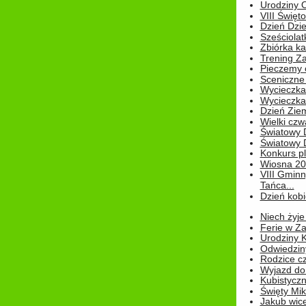
Urodziny Ol
VIII Święt
Dzień Dzi
Sześciolat
Zbiórka ka
Trening Za
Pieczemy 
Sceniczne 
Wycieczka
Wycieczka 
Dzień Zie
Wielki czw
Światowy 
Światowy 
Konkurs pl
Wiosna 2
VIII Gminn
Tańca...
Dzień kob
Niech żyje
Ferie w Z
Urodziny K
Odwiedzin
Rodzice cz
Wyjazd do
Kubistyczn
Święty Miko
Jakub wice