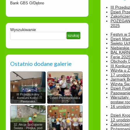
Bank GBS O/Dębno
III Przeds
Dzień Prz
Zakończen
POŻEGAN
2025
Wyszukiwanie
Festyn w 
Dzień Ma
Święto Uch
Niebieskie
BAL KAR
Ferie 2025
Obchody Dn
Ostatnio dodane galerie
III Konkurs
Wizyta u 
17 urodzin
Jarmark B
Wizyta Św.
Dzień Post
Pasowanie
III Przedszkolny
Warsztaty
Konkurs Kolęd i
Dzień Przedszkolaka
Pastorałek
2025
postaw rod
16 urodzin
Dzień Kro
12 urodzin
Zakończen
32. Akcja Sprzątanie
Świata - Polska, pod
Pożegnani