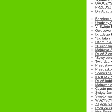
UROCZYS
PRZEDSZ
Dni Adapt
Bezpieczne
Urodziny O
VI Święto 
Owocowe s
IX Edycja 
"Ja,Tata i 
I Komunia 
20 urodziny
Majówka 
Dzień Ziem
"Żywy obra
Twierdza 
Przedstaw
Przedszkol
Sceniczne
IDZIEMY 
Dzień kobi
Malowanie
Czyste pow
Święty Ja
Święto na
WSZYSCY 
Zajęcia pl
Rodzice cz
Noc Emocj