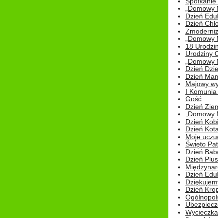
Spotkanie 
„Domowy Mi
Dzień Edu
Dzień Chł
Zmoderniz
„Domowy Mi
18 Urodzin
Urodziny Ol
„Domowy Mi
Dzień Dzie
Dzień Mam
Majowy wy
I Komunia S
Gość
Dzień Zie
„Domowy Mi
Dzień Kob
Dzień Kot
Moje uczuc
Święto Pat
Dzień Babc
Dzień Plu
Międzynar
Dzień Edu
Dziękuje
Dzień Kro
Ogólnopol
Ubezpiecz
Wycieczka