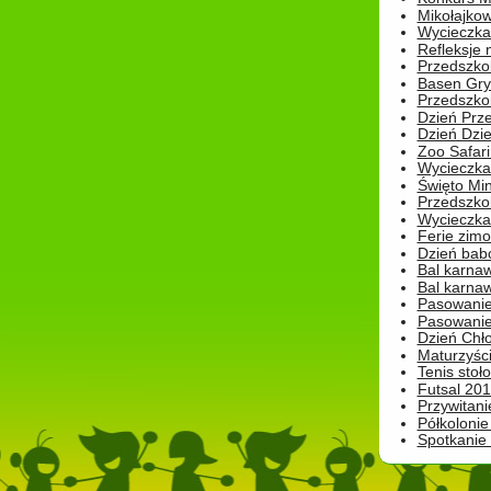
Mikołajko
Wycieczka 
Refleksje 
Przedszkol
Basen Gryf
Przedszkol
Dzień Prz
Dzień Dzie
Zoo Safari
Wycieczka 
Święto Min
Przedszkol
Wycieczka
Ferie zim
Dzień babc
Bal karna
Bal karna
Pasowanie
Pasowanie
Dzień Chło
Maturzyśc
Tenis stoł
Futsal 201
Przywitani
Półkolonie
Spotkanie