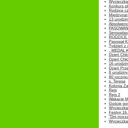
Wycieczka 
Konkurs pl
Rodzice cz
Międzynar
13 urodzin
Absolwenc
PASOWAN
Sensoplas
RODZICE 
Pasował K
Tydzień z
„ MEDAL 
Dzień Chł
Dzień Chł
16 urodziny
Dzień Prz
8 urodziny 
80 rocznic
s. Teresa
Kolonia Z
Rejs
Rejs 2
Wakacje M
Goście go
Wycieczka 
Festyn 16
"Dni morz
Wycieczka 