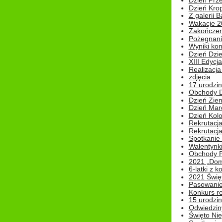
Dzień Prz
Dzień Kro
Z galerii B
Wakacje 2
Zakończen
Pożegnani
Wyniki ko
Dzień Dzi
XIII Edycj
Realizacj
zdjęcia
17 urodzin
Obchody Dn
Dzień Zie
Dzień Mar
Dzień Kolo
Rekrutacj
Rekrutacja
Spotkanie
Walentynk
Obchody P
2021 „Domo
6-latki z 
2021 Świe
Pasowanie
Konkurs re
15 urodzin
Odwiedziny
Święto Nie