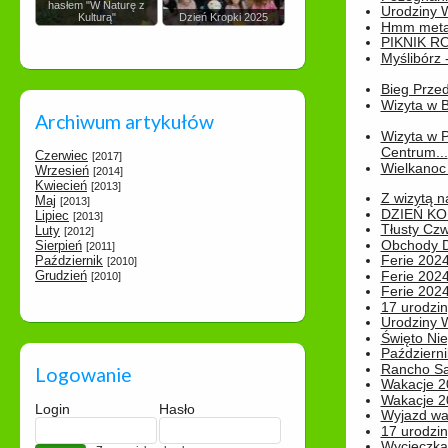
hasłem "W Naturę z
Urodziny Wik
Kulturą"
Dzień Kropki 2025
Hmm metamo
PIKNIK R
Myślibórz 
Bieg Prze
Wizyta w B
Archiwum artykułów
Wizyta w 
Centrum...
Czerwiec
[2017]
Wielkanoc 
Wrzesień
[2014]
Kwiecień
[2013]
Z wizytą n
Maj
[2013]
DZIEŃ KO
Lipiec
[2013]
Tłusty Cz
Luty
[2012]
Obchody Dn
Sierpień
[2011]
Ferie 2024
Październik
[2010]
Grudzień
Ferie 2024
[2010]
Ferie 2024
17 urodzin
Urodziny W
Święto Nie
Październi
Rancho Sa
Logowanie
Wakacje 2
Wakacje 20
Login
Hasło
Wyjazd wak
17 urodzin
Wycieczka