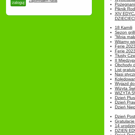
Zapomniałem hasła
Pożegnani
Piknik Rod
XIV EDYC
DZIECIĘC
18 Kamili
Sezon gri
"Moja mał
Witamy wi
Ferie 2023
Ferie 2023
Tłusty Cz
II Międzyp
Obchody d
List gratul
Nasi styczn
Kolędowan
Wyjazd do 
Wizyta Świ
WIZYTA Ś
Dzień Plu
Dzień Pra
Dzień Niep
Dzień Post
Gratulacje
14 urodzin
DZIEŃ ED