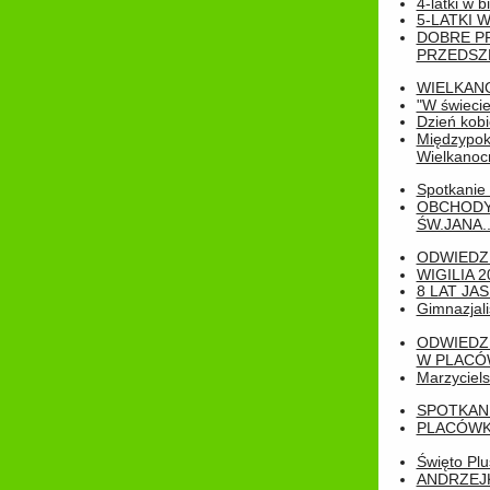
4-latki w b
5-LATKI W
DOBRE P
PRZEDSZ
WIELKAN
"W świecie
Dzień kobi
Międzypoko
Wielkanoc
Spotkanie 
OBCHODY
ŚW.JANA..
ODWIEDZ
WIGILIA 2
8 LAT JA
Gimnazjali
ODWIEDZ
W PLACÓW
Marzyciels
SPOTKAN
PLACÓWK
Święto Pl
ANDRZEJKI