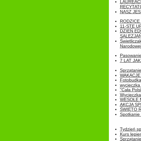
LAUREAC
RECYTATO
NASZ JES
RODZICE 
11-STE U
DZIEŃ E
SALEZJAŃ
Świetlicza
Narodowe
Pasowanie 
7 LAT JA
Sprzątanie
WAKACJE 
Fotobudk
wycieczka
"Cała Pols
Wycieczka
WESOŁE 
AKCJA SP
ŚWIĘTO 
Spotkanie 
Tydzień sp
Kurs lepie
Sprzątanie