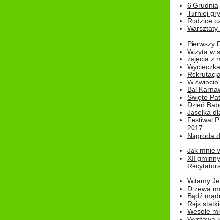
6 Grudnia
Turniej gry
Rodzice cz
Warsztaty 
Pierwszy 
Wizyta w s
zajęcia z
Wycieczka
Rekrutacja
W świecie
Bal Karna
Święto Pat
Dzień Babc
Jasełka dla
Festiwal P
2017...
Nagroda dl
Jak mnie w
XII gminn
Recytatorsk
Witamy Jes
Drzewa ma
Bądź mądr
Rejs statk
Wesołe mias
Wystawa k