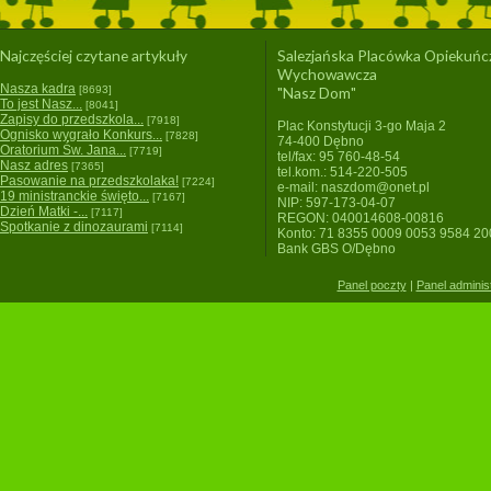
Najczęściej czytane artykuły
Salezjańska Placówka Opiekuńc
Wychowawcza
Nasza kadra
[8693]
"Nasz Dom"
To jest Nasz...
[8041]
Zapisy do przedszkola...
[7918]
Plac Konstytucji 3-go Maja 2
Ognisko wygrało Konkurs...
[7828]
74-400 Dębno
Oratorium Św. Jana...
[7719]
tel/fax: 95 760-48-54
Nasz adres
[7365]
tel.kom.: 514-220-505
Pasowanie na przedszkolaka!
[7224]
e-mail: naszdom@onet.pl
19 ministranckie święto...
[7167]
NIP: 597-173-04-07
Dzień Matki -...
[7117]
REGON: 040014608-00816
Spotkanie z dinozaurami
[7114]
Konto: 71 8355 0009 0053 9584 2
Bank GBS O/Dębno
Panel poczty
|
Panel adminis