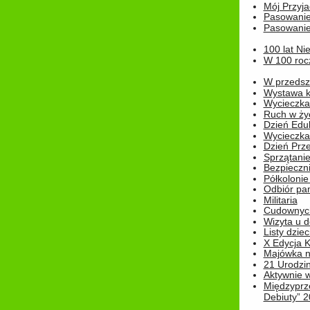
Mój Przyja
Pasowanie
Pasowanie
100 lat Ni
W 100 rocz
W przedszk
Wystawa kr
Wycieczka
Ruch w życ
Dzień Edu
Wycieczka 
Dzień Prz
Sprzątani
Bezpieczn
Półkolonie
Odbiór pam
Militaria
Cudownyc
Wizyta u d
Listy dziec
X Edycja K
Majówka n
21 Urodzin
Aktywnie 
Międzyprz
Debiuty” 