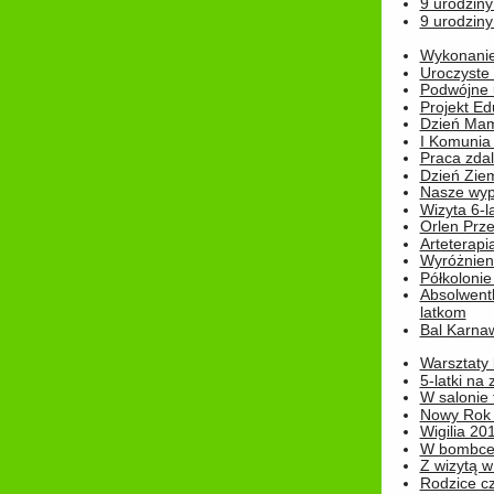
9 urodziny
9 urodziny
Wykonanie 
Uroczyste
Podwójne u
Projekt E
Dzień Mam
I Komunia S
Praca zdal
Dzień Ziem
Nasze wypi
Wizyta 6-l
Orlen Prz
Arteterapi
Wyróżnieni
Półkoloni
Absolwent
latkom
Bal Karna
Warsztaty
5-latki na
W salonie 
Nowy Rok
Wigilia 20
W bombc
Z wizytą w
Rodzice cz