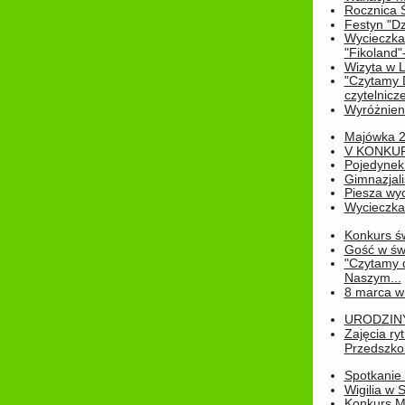
Rocznica 
Festyn "Dz
Wycieczka
"Fikoland"
Wizyta w L
"Czytamy D
czytelnicze
Wyróżnienie
Majówka 
V KONKUR
Pojedynek
Gimnazjali
Piesza wyc
Wycieczk
Konkurs św
Gość w świe
"Czytamy d
Naszym...
8 marca w
URODZINY 
Zajęcia r
Przedszkol
Spotkanie 
Wigilia w
Konkurs M