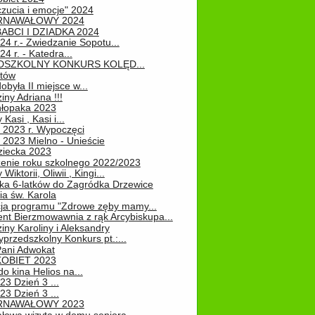
zucia i emocje" 2024
RNAWAŁOWY 2024
ABCI I DZIADKA 2024
24 r.- Zwiedzanie Sopotu...
24 r. - Katedra...
EDSZKOLNY KONKURS KOLĘD...
atów
obyła II miejsce w...
iny Adriana !!!
hłopaka 2023
Kasi , Kasi i...
 2023 r. Wypoczęci
 2023 Mielno - Unieście
ziecka 2023
enie roku szkolnego 2022/2023
Wiktorii, Oliwii , Kingi...
ka 6-latków do Zagródka Drzewice
ia św. Karola
cja programu "Zdrowe zęby mamy...
nt Bierzmowawnia z rąk Arcybiskupa...
iny Karoliny i Aleksandry
przedszkolny Konkurs pt.:...
Pani Adwokat
KOBIET 2023
o kina Helios na...
23 Dzień 3 ...
23 Dzień 3 ...
RNAWAŁOWY 2023