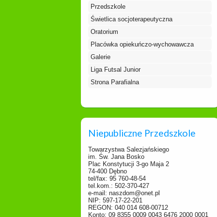
Przedszkole
Świetlica socjoterapeutyczna
Oratorium
Placówka opiekuńczo-wychowawcza
Galerie
Liga Futsal Junior
Strona Parafialna
Niepubliczne Przedszkole
Towarzystwa Salezjańskiego
im. Św. Jana Bosko
Plac Konstytucji 3-go Maja 2
74-400 Dębno
tel/fax: 95 760-48-54
tel.kom.: 502-370-427
e-mail: naszdom@onet.pl
NIP: 597-17-22-201
REGON: 040 014 608-00712
Konto: 09 8355 0009 0043 6476 2000 0001