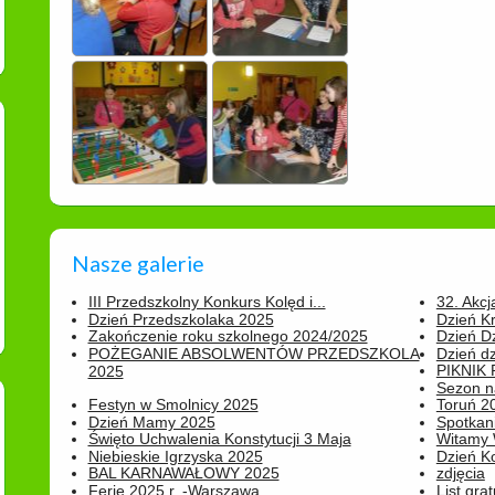
Nasze galerie
III Przedszkolny Konkurs Kolęd i...
32. Akcj
Dzień Przedszkolaka 2025
Dzień K
Zakończenie roku szkolnego 2024/2025
Dzień D
POŻEGANIE ABSOLWENTÓW PRZEDSZKOLA
Dzień d
PIKNIK
2025
Sezon na
Festyn w Smolnicy 2025
Toruń 20
Dzień Mamy 2025
Spotkani
Święto Uchwalenia Konstytucji 3 Maja
Witamy 
Niebieskie Igrzyska 2025
Dzień K
BAL KARNAWAŁOWY 2025
zdjęcia
Ferie 2025 r. -Warszawa
List grat