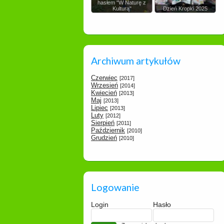
hasłem "W Naturę z
Kulturą"
Dzień Kropki 2025
Archiwum artykułów
Czerwiec
[2017]
Wrzesień
[2014]
Kwiecień
[2013]
Maj
[2013]
Lipiec
[2013]
Luty
[2012]
Sierpień
[2011]
Październik
[2010]
Grudzień
[2010]
Logowanie
Login
Hasło