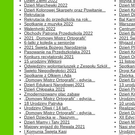
Dzień Ziemi 2022
Wizyta d
Dzień Marchewki 2022
Dzień M
Dzień Kolorowej Skarpety oraz Powitanie...
Dzień K
Rekrutacja
Dzień D
Rekrutacja do przedszkola na rok...
Bal Kar
Spotkanie z muzyką 2022
Warszawa
Walentynki 2022
Centrum
Obchody Patrona Przedszkola 2022
Dzień B
2021 „Domowy Mistrz Ortografii”
2021 Św
6-latki z kolędą u seniorów
Wyjazd d
2021 Święta Bożego Narodzenia
Dzień P
Pasowanie na Przedszkolaka 2021
Dzień K
Konkurs recytatorski 2021
Dzień O
15 urodziny Wiktorii
11 listo
Odwiedziny wolontariuszek z Zespołu Szkół...
Spotkan
Święto Niepodległości 2021
Drogi Ka
Spotkanie z Olkiem i Adą
Zbiórka 
„Domowy Mistrz Ortografii” - edycja...
Dzień E
Dzień Edukacji Narodowej 2021
13 urodz
Dzień Chłopaka 2021
Dzień P
Zmodernizowany plac zabaw
Dzień K
„Domowy Mistrz Ortografii” - edycja...
Urodziny
18 Urodziny Patryka
10 urodz
Urodziny Oliwii ( 14 lat)...
Realiza
„Domowy Mistrz Ortografii” - edycja...
Dzień D
Dzień Dziecka w „ Naszym...
XII Edyc
Dzień Mamy i Taty 2021
Dzień 
Majowy wyjazd do Rewala 2021
Nasi styc
I Komunia Święta Kasi
Urodziny