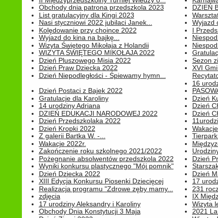
II Międzyprzedszkolny Turniej Wiedzy o...
Karnawa
Obchody dnia patrona przedszkola 2023
DZIEŃ B
List gratulacyjny dla Kingi 2023
Warszta
Nasi styczniowi 2022 jubilaci Janek...
Wyjazd 
Kolędowanie przy choince 2022
I Przeds
Wyjazd do kina na bajkę...
Niespod
Wizyta Świętego Mikołaja z Holandii
Niespod
WIZYTA ŚWIĘTEGO MIKOŁAJA 2022
Gratulac
Dzień Pluszowego Misia 2022
Sezon 
Dzień Praw Dziecka 2022
XVI Gmi
Dzień Niepodległości - Śpiewamy hymn...
Recytato
16 urodz
Dzień Postaci z Bajek 2022
PASOWA
Gratulacje dla Karoliny
Dzień K
14 urodziny Adriana
Dzień C
DZIEŃ EDUKACJI NARODOWEJ 2022
Dzień C
Dzień Przedszkolaka 2022
11urodz
Dzień Kropki 2022
Wakacje
Z galerii Bartka W. -...
Tierpark 
Wakacje 2022r.
Międzyzd
Zakończenie roku szkolnego 2021/2022
Urodziny 
Pożegnanie absolwentów przedszkola 2022
Dzień Pr
Wyniki konkursu plastycznego "Mój pomnik"
Starsza
Dzień Dziecka 2022
Dzień 
XIII Edycja Konkursu Piosenki Dziecięcej
17 urodz
Realizacja programu "Zdrowe zęby mamy...
231 rocz
zdjęcia
IX Międ
17 urodziny Aleksandry i Karoliny
Wizyta 
Obchody Dnia Konstytucji 3 Maja
2021 La