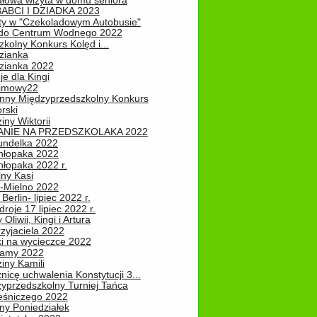
łowa wizyta w domu seniora
ABCI I DZIADKA 2023
ty w "Czekoladowym Autobusie"
do Centrum Wodnego 2022
zkolny Konkurs Kolęd i...
zianka
zianka 2022
je dla Kingi
zimowy22
nny Międzyprzedszkolny Konkurs
rski
iny Wiktorii
NIE NA PRZEDSZKOLAKA 2022
undelka 2022
hłopaka 2022
hłopaka 2022 r.
iny Kasi
-Mielno 2022
Berlin- lipiec 2022 r.
roje 17 lipiec 2022 r.
Oliwii, Kingi i Artura
zyjaciela 2022
ki na wycieczce 2022
Mamy 2022
iny Kamili
nicę uchwalenia Konstytucji 3...
zyprzedszkolny Turniej Tańca
leśniczego 2022
ny Poniedziałek