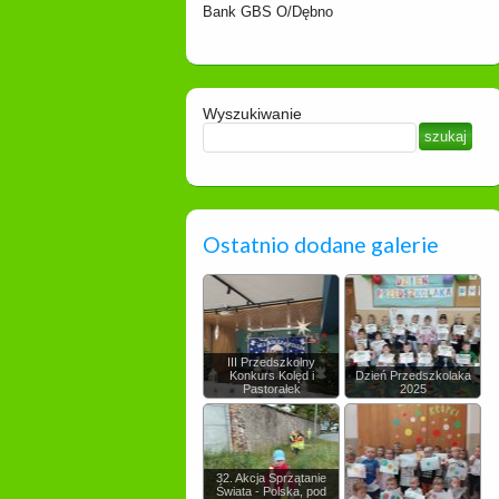
Bank GBS O/Dębno
Wyszukiwanie
Ostatnio dodane galerie
III Przedszkolny
Konkurs Kolęd i
Dzień Przedszkolaka
Pastorałek
2025
32. Akcja Sprzątanie
Świata - Polska, pod