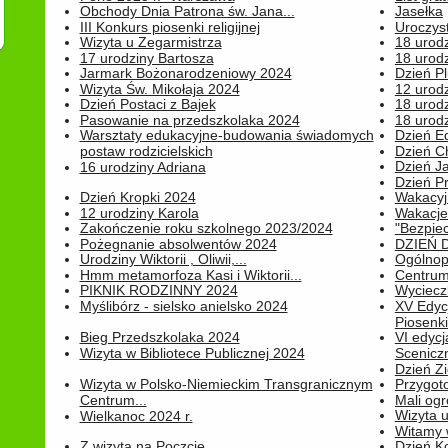
Obchody Dnia Patrona św. Jana...
Jasełka
III Konkurs piosenki religijnej
Uroczyst
Wizyta u Zegarmistrza
18 urod
17 urodziny Bartosza
18 urodz
Jarmark Bożonarodzeniowy 2024
Dzień P
Wizyta Św. Mikołaja 2024
12 urod
Dzień Postaci z Bajek
18 urodz
Pasowanie na przedszkolaka 2024
18 urodz
Warsztaty edukacyjne-budowania świadomych
Dzień E
postaw rodzicielskich
Dzień C
Dzień J
16 urodziny Adriana
Dzień P
Dzień Kropki 2024
Wakacyj
12 urodziny Karola
Wakacje 
Zakończenie roku szkolnego 2023/2024
"Bezpiec
Pożegnanie absolwentów 2024
DZIEŃ 
Urodziny Wiktorii , Oliwii,...
Ogólnopo
Hmm metamorfoza Kasi i Wiktorii...
Centrum
PIKNIK RODZINNY 2024
Wyciecz
Myślibórz - sielsko anielsko 2024
XV Edyc
Piosenki.
Bieg Przedszkolaka 2024
VI edyc
Wizyta w Bibliotece Publicznej 2024
Sceniczn
Dzień Z
Wizyta w Polsko-Niemieckim Transgranicznym
Przygot
Centrum...
Mali ogr
Wizyta 
Wielkanoc 2024 r.
Witamy 
Z wizytą na Poczcie
Dzień K