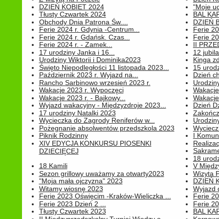
DZIEŃ KOBIET 2024
"Moje uc
Tłusty Czwartek 2024
BAL KA
Obchody Dnia Patrona Św....
DZIEŃ B
Ferie 2024 r. Gdynia -Centrum...
Ferie 20
Ferie 2024 r. Gdańsk. Czas...
Ferie 20
Ferie 2024 r. - Zamek...
II PRZ
17 urodziny Janka i 16...
12 jubil
Urodziny Wiktorii i Dominika2023
Kinga zd
Święto Niepodległości 11 listopada 2023...
15 urodz
Październik 2023 r. Wyjazd na...
Dzień c
Rancho Sarbinowo wrzesień 2023 r.
Urodziny 
Wakacje 2023 r. Wypoczęci
Wakacje
Wakacje 2023 r. - Bajkowy...
Wakacje
Wyjazd wakacyjny - Międzyzdroje 2023...
Dzień D
17 urodziny Natalki 2023
Zakończ
Wycieczka do Zagrody Reniferów w...
Urodziny 
Pożegnanie absolwentów przedszkola 2023
Wyciecz
Piknik Rodzinny
I Komun
XIV EDYCJA KONKURSU PIOSENKI
Realiza
Sakrame
DZIECIĘCEJ
18 urodz
18 Kamili
V Między
Sezon grillowy uważamy za otwarty2023
Wizyta 
"Moja mała ojczyzna" 2023
DZIEŃ 
Witamy wiosnę 2023
Wyjazd d
Ferie 2023 Oświęcim -Kraków-Wieliczka ...
Ferie 20
Ferie 2023 Dzień 2 ...
Ferie 20
Tłusty Czwartek 2023
BAL KA