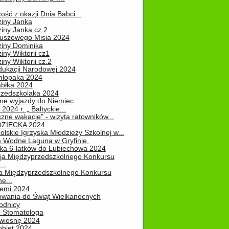
ość z okazji Dnia Babci...
ziny Janka
iny Janka cz.2
luszowego Misia 2024
ziny Dominika
iny Wiktorii cz1
iny Wiktorii cz.2
dukacji Narodowej 2024
hłopaka 2024
abłka 2024
rzedszkolaka 2024
ne wyjazdy do Niemiec
2024 r. „ Bałtyckie...
zne wakacje" - wizyta ratowników...
DZIECKA 2024
lskie Igrzyska Młodzieży Szkolnej w...
 Wodne Laguna w Gryfinie.
ka 6-latków do Lubiechowa 2024
ja Międzyprzedszkolnego Konkursu
..
ja Międzyprzedszkolnego Konkursu
e...
iemi 2024
owania do Świąt Wielkanocnych
odnicy
u Stomatologa
wiosnę 2024
obiet 2024