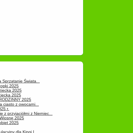
a Sprzątanie Świata...
ropki 2025
ziecka 2025
ziecka 2025
 RODZINNY 2025
 ciasto z owocami...
25 r.
e z przyjaciółmi z Niemiec...
Wiosnę 2025
obiet 2025
ulacyjny dla Kingi I...