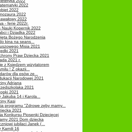
ietetyka 2022
atematyki 2022
obiet 2022
inozaura 2022
nawałowy 2022
 - ferie 2022r.
 Nauki Kopernik 2022
abci i Dziadka 2022
ięta Bożego Narodzenia
o kina na seans...
luszowego Misia 2021
redki 2021
chrony Praw Dziecka 2021
pada 2021 r.
ie z Księdzem wizytatorem
milu ! Z okazji...
darów dla psów ze...
dukacji Narodowej 2021
iny Adriana
rzedszkolaka 2021
ropki 2021
 Jakuba 14 i Karola...
iny Kasi
cja programu "Zdrowe zęby mamy...
ziecka 2021
ja Konkursu Piosenki Dziecięcej
Mamy 2021 Dom dziecka
zniowi jubilaci Janek (...
 Kamili 16