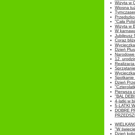
Wizyta w 
Wiosna tuż,
Tymczasem 
Przedszkol
"Cała Pols
Wizyta w B
W karnawa
Jubileusz 
Coraz bliż
Wycieczka
Dzień Plus
Narodowe Ś
12. urodzi
Realizacja
Sprzątanie
Wycieczka
Spotkanie 
Dzień Prz
"Czterolat
Pierwsza 
"BAL DEB
4-latki w b
5-LATKI W
DOBRE P
PRZEDSZ
WIELKAN
"W świecie
Dzień kobi