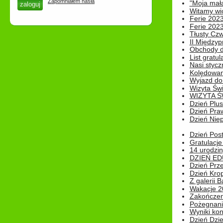
Zapomniałem hasła
"Moja mał
Witamy wi
Ferie 2023
Ferie 2023
Tłusty Cz
II Międzyp
Obchody d
List gratul
Nasi styczn
Kolędowan
Wyjazd do 
Wizyta Świ
WIZYTA Ś
Dzień Plu
Dzień Pra
Dzień Niep
Dzień Post
Gratulacje
14 urodzin
DZIEŃ ED
Dzień Prz
Dzień Kro
Z galerii B
Wakacje 2
Zakończen
Pożegnani
Wyniki ko
Dzień Dzi