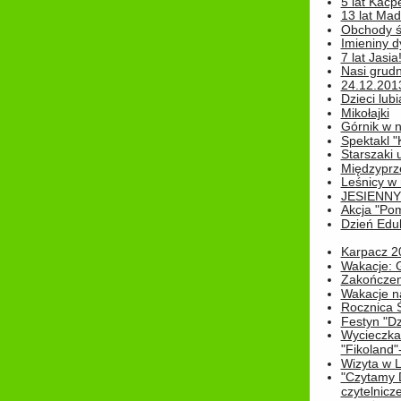
5 lat Kacp
13 lat Madz
Obchody św
Imieniny d
7 lat Jasia
Nasi grudni
24.12.2013r
Dzieci lubi
Mikołajki
Górnik w 
Spektakl "
Starszaki 
Międzyprze
Leśnicy w
JESIENNY
Akcja "Pom
Dzień Edu
Karpacz 2
Wakacje: 
Zakończen
Wakacje n
Rocznica 
Festyn "Dz
Wycieczka
"Fikoland"
Wizyta w L
"Czytamy D
czytelnicze