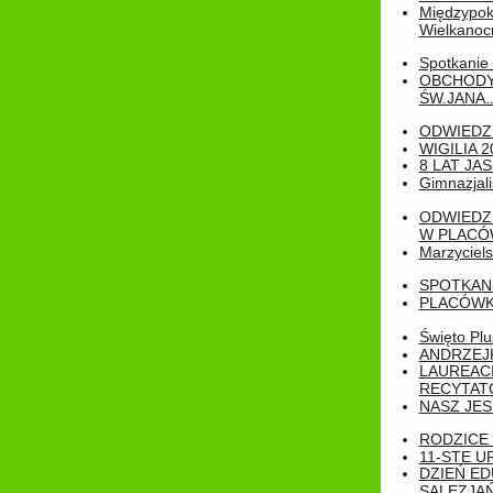
Międzypoko
Wielkanoc
Spotkanie 
OBCHODY
ŚW.JANA..
ODWIEDZ
WIGILIA 2
8 LAT JA
Gimnazjali
ODWIEDZ
W PLACÓW
Marzyciels
SPOTKAN
PLACÓWK
Święto Pl
ANDRZEJKI
LAUREAC
RECYTATO
NASZ JES
RODZICE 
11-STE U
DZIEŃ E
SALEZJAŃ