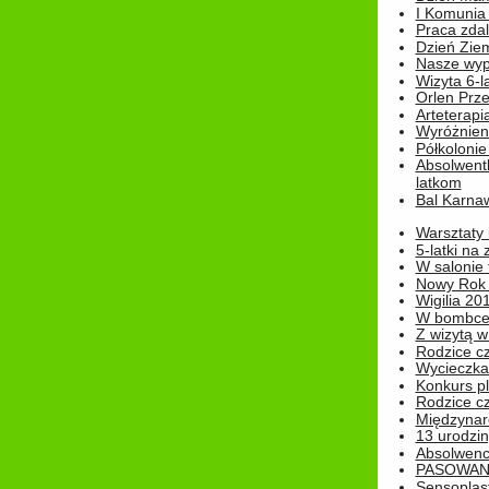
I Komunia S
Praca zdal
Dzień Ziem
Nasze wypi
Wizyta 6-l
Orlen Prz
Arteterapi
Wyróżnieni
Półkoloni
Absolwent
latkom
Bal Karna
Warsztaty
5-latki na
W salonie 
Nowy Rok
Wigilia 20
W bombc
Z wizytą w
Rodzice cz
Wycieczka 
Konkurs pl
Rodzice cz
Międzynar
13 urodzin
Absolwenc
PASOWAN
Sensoplas