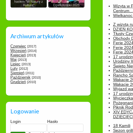
hasłem "W Naturę z
Kulturą"
Dzień Kropki 2025
Wizyta w 
Centrum...
Wielkanoc 
Z wizytą n
DZIEŃ KO
Tłusty Cz
Archiwum artykułów
Obchody Dn
Ferie 2024
Czerwiec
[2017]
Ferie 2024
Wrzesień
[2014]
Ferie 2024
Kwiecień
[2013]
17 urodzin
Maj
[2013]
Urodziny W
Lipiec
[2013]
Święto Nie
Luty
[2012]
Październi
Sierpień
[2011]
Rancho Sa
Październik
[2010]
Wakacje 2
Grudzień
[2010]
Wakacje 20
Wyjazd wak
17 urodzin
Wycieczka
Pożegnani
Piknik Rod
Logowanie
XIV EDYC
DZIECIĘC
Login
Hasło
18 Kamili
Sezon gri