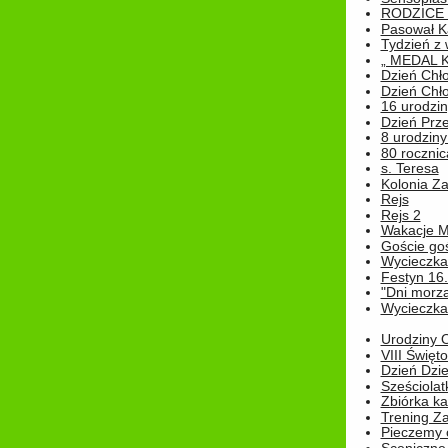
RODZICE 
Pasował K
Tydzień z
„ MEDAL 
Dzień Chł
Dzień Chł
16 urodziny
Dzień Prz
8 urodziny 
80 rocznic
s. Teresa
Kolonia Z
Rejs
Rejs 2
Wakacje M
Goście go
Wycieczka 
Festyn 16
"Dni morz
Wycieczka 
Urodziny Ol
VIII Święt
Dzień Dzi
Sześciolat
Zbiórka ka
Trening Za
Pieczemy 