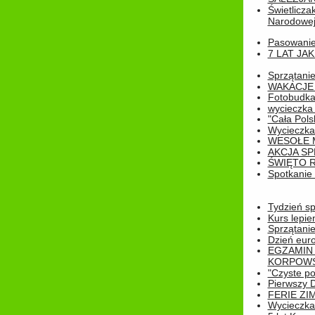
Świetlicza
Narodowe
Pasowanie 
7 LAT JA
Sprzątanie
WAKACJE 
Fotobudk
wycieczka
"Cała Pols
Wycieczka
WESOŁE 
AKCJA SP
ŚWIĘTO 
Spotkanie 
Tydzień sp
Kurs lepie
Sprzątanie
Dzień eur
EGZAMIN
KORPOWS
"Czyste po
Pierwszy 
FERIE ZI
Wycieczka 