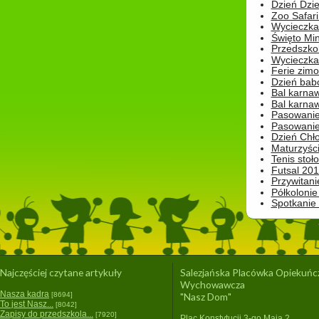
Dzień Dzie
Zoo Safari
Wycieczka 
Święto Min
Przedszkol
Wycieczka
Ferie zim
Dzień babc
Bal karna
Bal karna
Pasowanie
Pasowanie
Dzień Chło
Maturzyśc
Tenis stoł
Futsal 201
Przywitani
Półkolonie
Spotkanie
Najczęściej czytane artykuły
Salezjańska Placówka Opiekuńc
Wychowawcza
Nasza kadra
[8694]
"Nasz Dom"
To jest Nasz...
[8042]
Zapisy do przedszkola...
[7920]
Plac Konstytucji 3-go Maja 2