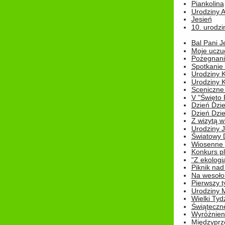
Piankolina
Urodziny A
Jesień
10. urodzin
Bal Pani J
Moje uczu
Pożegnani
Spotkanie
Urodziny K
Urodziny K
Sceniczne
V "Święto 
Dzień Dziec
Dzień Dziec
Z wizytą w
Urodziny Ju
Światowy 
Wiosenne 
Konkurs 
"Z ekologią
Piknik nad
Na wesoło
Pierwszy t
Urodziny 
Wielki Tyd
Świąteczne
Wyróżnieni
Międzyprz