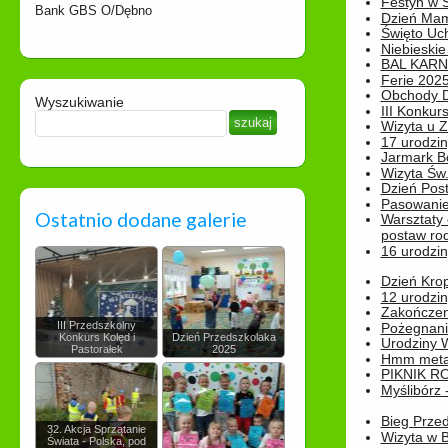
Festyn w 
Bank GBS O/Dębno
Dzień Ma
Święto Uch
Niebieskie
BAL KAR
Ferie 2025
Obchody Dn
Wyszukiwanie
III Konkurs
Wizyta u 
17 urodzin
Jarmark B
Wizyta Św.
Dzień Post
Pasowanie
Ostatnio dodane galerie
Warsztaty
postaw rod
16 urodzin
Dzień Kro
12 urodzin
Zakończen
III Przedszkolny
Pożegnani
Konkurs Kolęd i
Dzień Przedszkolaka
Urodziny Wik
Pastorałek
2025
Hmm metamo
PIKNIK R
Myślibórz 
Bieg Prze
32. Akcja Sprzątanie
Wizyta w B
Świata - Polska, pod