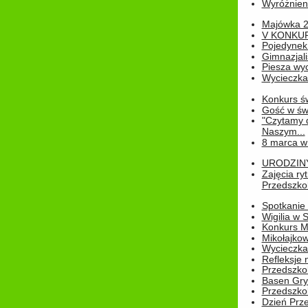
Wyróżnienie
Majówka 
V KONKUR
Pojedynek
Gimnazjali
Piesza wyc
Wycieczk
Konkurs św
Gość w świe
"Czytamy d
Naszym...
8 marca w
URODZINY 
Zajęcia r
Przedszkol
Spotkanie 
Wigilia w
Konkurs M
Mikołajko
Wycieczka 
Refleksje 
Przedszkol
Basen Gryf
Przedszkol
Dzień Prz