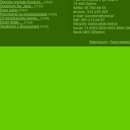
Ognisko wygrało Konkurs...
[7831]
74-400 Dębno
Oratorium Św. Jana...
[7722]
tel/fax: 95 760-48-54
Nasz adres
[7367]
tel.kom.: 514-220-505
Pasowanie na przedszkolaka!
[7225]
e-mail: naszdom@onet.pl
19 ministranckie święto...
[7169]
NIP: 597-173-04-07
Dzień Matki -...
[7118]
REGON: 040014608-00816
Spotkanie z dinozaurami
[7115]
Konto: 71 8355 0009 0053 9584 2
Bank GBS O/Dębno
Panel poczty
|
Panel adminis