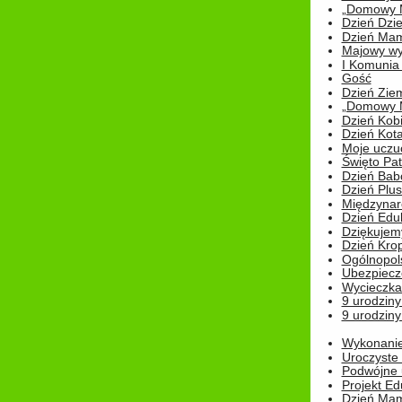
„Domowy Mi
Dzień Dzie
Dzień Mam
Majowy wy
I Komunia S
Gość
Dzień Zie
„Domowy Mi
Dzień Kob
Dzień Kot
Moje uczuc
Święto Pat
Dzień Babc
Dzień Plu
Międzynar
Dzień Edu
Dziękuje
Dzień Kro
Ogólnopol
Ubezpiecz
Wycieczka
9 urodziny
9 urodziny
Wykonanie 
Uroczyste
Podwójne u
Projekt E
Dzień Mam