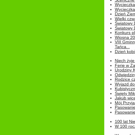
Sceniczne 
Wycieczka
Wycieczka 
Dzień Zie
Wielki czw
Światowy 
Światowy 
Konkurs pl
Wiosna 2
VIII Gminn
Tańca...
Dzień kob
Niech żyje
Ferie w Z
Urodziny K
Odwiedzin
Rodzice cz
Wyjazd do
Kubistyczn
Święty Miko
Jakub wice
Mój Przyja
Pasowanie
Pasowanie
100 lat Ni
W 100 rocz