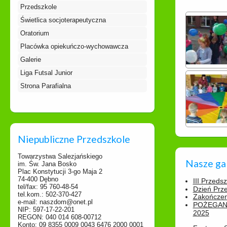
Przedszkole
Świetlica socjoterapeutyczna
Oratorium
Placówka opiekuńczo-wychowawcza
Galerie
Liga Futsal Junior
Strona Parafialna
Niepubliczne Przedszkole
Towarzystwa Salezjańskiego
Nasze ga
im. Św. Jana Bosko
Plac Konstytucji 3-go Maja 2
74-400 Dębno
III Przeds
tel/fax: 95 760-48-54
Dzień Prz
tel.kom.: 502-370-427
Zakończen
e-mail: naszdom@onet.pl
POŻEGAN
NIP: 597-17-22-201
2025
REGON: 040 014 608-00712
Konto: 09 8355 0009 0043 6476 2000 0001