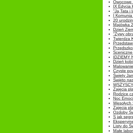
Owocowe s
IX Edycja 
"Ja,Tata i 
I Komunia 
20 urodziny
Majówka 
Dzień Ziem
"Żywy obra
Twierdza 
Przedstaw
Przedszkol
Sceniczne
IDZIEMY 
Dzień kobi
Malowanie
Czyste pow
Święty Ja
Święto na
WSZYSCY 
Zajęcia pl
Rodzice cz
Noc Emocj
Wesołych 
Zajęcia pl
Ozdoby Św
S jak segr
Eksperyme
Listy do Ś
Małe labo