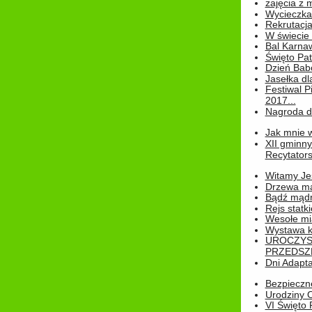
zajęcia z
Wycieczka
Rekrutacja
W świecie
Bal Karna
Święto Pat
Dzień Babc
Jasełka dla
Festiwal P
2017...
Nagroda dl
Jak mnie w
XII gminn
Recytatorsk
Witamy Jes
Drzewa ma
Bądź mądr
Rejs statk
Wesołe mias
Wystawa k
UROCZYS
PRZEDSZ
Dni Adapt
Bezpieczne
Urodziny O
VI Święto 