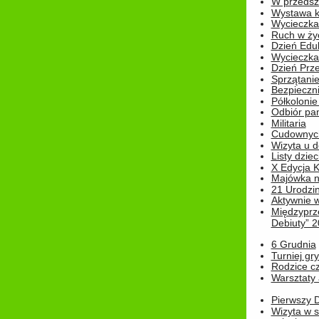
W przedszk
Wystawa kr
Wycieczka
Ruch w życ
Dzień Edu
Wycieczka 
Dzień Prz
Sprzątani
Bezpieczn
Półkolonie
Odbiór pam
Militaria
Cudownyc
Wizyta u d
Listy dziec
X Edycja K
Majówka n
21 Urodzin
Aktywnie 
Międzyprz
Debiuty” 
6 Grudnia
Turniej gry
Rodzice cz
Warsztaty 
Pierwszy 
Wizyta w s