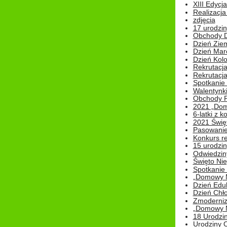
XIII Edycj
Realizacj
zdjęcia
17 urodzin
Obchody Dn
Dzień Zie
Dzień Mar
Dzień Kolo
Rekrutacj
Rekrutacja
Spotkanie
Walentynk
Obchody P
2021 „Domo
6-latki z 
2021 Świe
Pasowanie
Konkurs re
15 urodzin
Odwiedziny
Święto Nie
Spotkanie 
„Domowy Mi
Dzień Edu
Dzień Chł
Zmoderniz
„Domowy Mi
18 Urodzin
Urodziny Ol