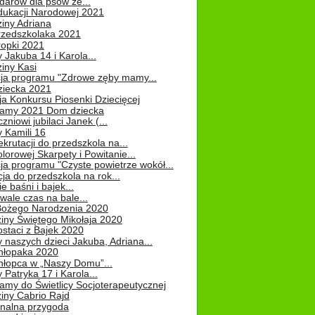
darów dla psów ze...
dukacji Narodowej 2021
iny Adriana
rzedszkolaka 2021
ropki 2021
 Jakuba 14 i Karola...
iny Kasi
cja programu "Zdrowe zęby mamy...
ziecka 2021
ja Konkursu Piosenki Dziecięcej
Mamy 2021 Dom dziecka
zniowi jubilaci Janek (...
 Kamili 16
ekrutacji do przedszkola na...
lorowej Skarpety i Powitanie...
ja programu "Czyste powietrze wokół...
ja do przedszkola na rok...
e baśni i bajek...
ale czas na bale...
Bożego Narodzenia 2020
iny Świętego Mikołaja 2020
staci z Bajek 2020
 naszych dzieci Jakuba, Adriana...
hłopaka 2020
hłopca w „Naszy Domu”...
 Patryka 17 i Karola...
amy do Świetlicy Socjoterapeutycznej
iny Cabrio Rajd
alna przygoda