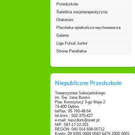
Przedszkole
Świetlica socjoterapeutyczna
Oratorium
Placówka opiekuńczo-wychowawcza
Galerie
Liga Futsal Junior
Strona Parafialna
Niepubliczne Przedszkole
Towarzystwa Salezjańskiego
im. Św. Jana Bosko
Plac Konstytucji 3-go Maja 2
74-400 Dębno
tel/fax: 95 760-48-54
tel.kom.: 502-370-427
e-mail: naszdom@onet.pl
NIP: 597-17-22-201
REGON: 040 014 608-00712
Konto: 09 8355 0009 0043 6476 2000 0001