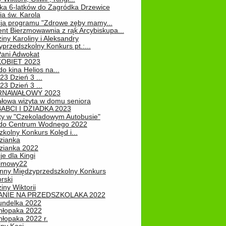
ka 6-latków do Zagródka Drzewice
ia św. Karola
cja programu "Zdrowe zęby mamy...
nt Bierzmowawnia z rąk Arcybiskupa...
iny Karoliny i Aleksandry
przedszkolny Konkurs pt.:...
Pani Adwokat
KOBIET 2023
o kina Helios na...
23 Dzień 3 ...
23 Dzień 3 ...
RNAWAŁOWY 2023
łowa wizyta w domu seniora
ABCI I DZIADKA 2023
ty w "Czekoladowym Autobusie"
do Centrum Wodnego 2022
zkolny Konkurs Kolęd i...
zianka
zianka 2022
je dla Kingi
zimowy22
nny Międzyprzedszkolny Konkurs
rski
iny Wiktorii
NIE NA PRZEDSZKOLAKA 2022
undelka 2022
hłopaka 2022
hłopaka 2022 r.