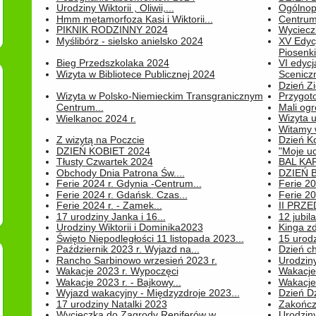
Urodziny Wiktorii , Oliwii,...
Ogólnopo
Hmm metamorfoza Kasi i Wiktorii...
Centrum
PIKNIK RODZINNY 2024
Wyciecz
Myślibórz - sielsko anielsko 2024
XV Edyc
Piosenki.
Bieg Przedszkolaka 2024
VI edyc
Wizyta w Bibliotece Publicznej 2024
Sceniczn
Dzień Z
Wizyta w Polsko-Niemieckim Transgranicznym
Przygot
Centrum...
Mali ogr
Wizyta 
Wielkanoc 2024 r.
Witamy 
Z wizytą na Poczcie
Dzień K
DZIEŃ KOBIET 2024
"Moje uc
Tłusty Czwartek 2024
BAL KA
Obchody Dnia Patrona Św....
DZIEŃ B
Ferie 2024 r. Gdynia -Centrum...
Ferie 20
Ferie 2024 r. Gdańsk. Czas...
Ferie 20
Ferie 2024 r. - Zamek...
II PRZ
17 urodziny Janka i 16...
12 jubil
Urodziny Wiktorii i Dominika2023
Kinga zd
Święto Niepodległości 11 listopada 2023...
15 urodz
Październik 2023 r. Wyjazd na...
Dzień c
Rancho Sarbinowo wrzesień 2023 r.
Urodziny 
Wakacje 2023 r. Wypoczęci
Wakacje
Wakacje 2023 r. - Bajkowy...
Wakacje
Wyjazd wakacyjny - Międzyzdroje 2023...
Dzień D
17 urodziny Natalki 2023
Zakończ
Wycieczka do Zagrody Reniferów w...
Urodziny 