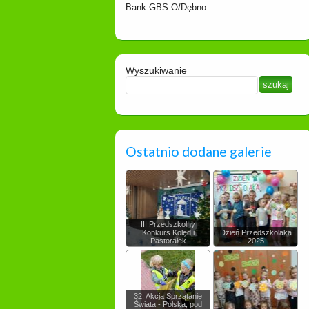
Bank GBS O/Dębno
Wyszukiwanie
Ostatnio dodane galerie
III Przedszkolny
Konkurs Kolęd i
Dzień Przedszkolaka
Pastorałek
2025
32. Akcja Sprzątanie
Świata - Polska, pod