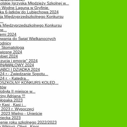
lskie Igrzyska Młodzieży Szkolnej w...
 Wodne Laguna w Gryfinie.
ka 6-latków do Lubiechowa 2024
ja Międzyprzedszkolnego Konkursu
..
ja Międzyprzedszkolnego Konkursu
e...
iemi 2024
owania do Świąt Wielkanocnych
odnicy
u Stomatologa
wiosnę 2024
obiet 2024
zucia i emocje" 2024
RNAWAŁOWY 2024
ABCI I DZIADKA 2024
24 r.- Zwiedzanie Sopotu...
24 r. - Katedra...
EDSZKOLNY KONKURS KOLĘD...
atów
obyła II miejsce w...
iny Adriana !!!
hłopaka 2023
Kasi , Kasi i...
 2023 r. Wypoczęci
 2023 Mielno - Unieście
ziecka 2023
enie roku szkolnego 2022/2023
Wiktorii, Oliwii , Kingi...