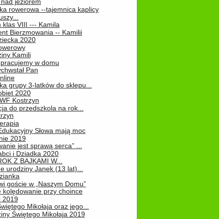
 nad jeziorem
ka rowerowa --tajemnica kaplicy
uszy...
klas VIII --- Kamila
nt Bierzmowania -- Kamilii
ziecka 2020
owerowy
iny Kamili
 – pracujemy w domu
chwstał Pan
nline
a grupy 3-latków do sklepu...
obiet 2020
 WF Kostrzyn
ja do przedszkola na rok...
rzyn
erapia
 Edukacyjny Słowa mają moc
ie 2019
nie jest sprawą serca” ...
abci i Dziadka 2020
OK Z BAJKAMI W...
 urodziny Janek (13 lat)...
zianka
wi goście w „Naszym Domu”
 kolędowanie przy choince
i 2019
więtego Mikołaja oraz jego...
iny Świętego Mikołaja 2019