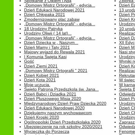
Spotkanie z Olkiem i Adą
Zbiórka 
„Domowy Mistrz Ortografii” - edycja...
Dzień E
Dzień Edukacji Narodowej 2021
13 urodz
Dzień Chłopaka 2021
Dzień P
Zmodernizowany plac zabaw
Dzień K
„Domowy Mistrz Ortografii” - edycja...
Urodziny
18 Urodziny Patryka
10 urodz
Urodziny Oliwii ( 14 lat)...
Realiza
„Domowy Mistrz Ortografii” - edycja...
Dzień D
Dzień Dziecka w „ Naszym...
XII Edyc
Dzień Mamy i Taty 2021
Dzień 
Majowy wyjazd do Rewala 2021
Nasi styc
I Komunia Święta Kasi
Urodziny
Gość
Wyniki r
Dzień Ziemi 2021
Dzień Ko
„Domowy Mistrz Ortografii " 2021
Realizac
Dzień Kobiet 2021
Rekrutac
Dzień Kota 2021
W świeci
Moje uczucia.
W karnaw
Święto Patrona Przedszkola św. Jana...
Święta 
Dzień Babci i Dziadka 2021
Odwiedz
Dzień Pluszowego Misia 2020
Dzień Po
Międzynarodowy Dzień Praw Dziecka 2020
Urodziny
Dzień Edukacji Narodowej 2020
Dzień C
Dziękujemy naszym wychowawcom
Dzień C
Dzień Kropki 2020
Urodziny
Ogólnopolski Dzień Przedszkolaka 2020
Zaprasz
Ubezpieczenie na rok szkolny 2020/2021
Odwiedz
Wycieczka do Porzecza
Fenomen