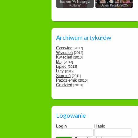
hasłem "W Naturę z
Kulturą"
Dzień Kropki 2025
Archiwum artykułów
Czerwiec
[2017]
Wrzesień
[2014]
Kwiecień
[2013]
Maj
[2013]
Lipiec
[2013]
Luty
[2012]
Sierpień
[2011]
Październik
[2010]
Grudzień
[2010]
Logowanie
Login
Hasło