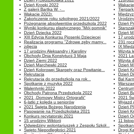
Dzień Przedszkolaka 2022
11urodz
Dzień Kropki 2022
Wakacje
Z galerii Bartka W. -...
Tierpark 
Wakacje 2022r.
Międzyzd
Zakończenie roku szkolnego 2021/2022
Urodziny 
Pożegnanie absolwentów przedszkola 2022
Dzień Pr
Wyniki konkursu plastycznego "Mój pomnik"
Starsza
Dzień Dziecka 2022
Dzień 
XIII Edycja Konkursu Piosenki Dziecięcej
17 urodz
Realizacja programu "Zdrowe zęby mamy...
231 rocz
zdjęcia
IX Międ
17 urodziny Aleksandry i Karoliny
Wizyta 
Obchody Dnia Konstytucji 3 Maja
2021 La
Dzień Ziemi 2022
Wizyta d
Dzień Marchewki 2022
Dzień M
Dzień Kolorowej Skarpety oraz Powitanie...
Dzień K
Rekrutacja
Dzień D
Rekrutacja do przedszkola na rok...
Bal Kar
Spotkanie z muzyką 2022
Warszawa
Walentynki 2022
Centrum
Obchody Patrona Przedszkola 2022
Dzień B
2021 „Domowy Mistrz Ortografii”
2021 Św
6-latki z kolędą u seniorów
Wyjazd d
2021 Święta Bożego Narodzenia
Dzień P
Pasowanie na Przedszkolaka 2021
Dzień K
Konkurs recytatorski 2021
Dzień O
15 urodziny Wiktorii
11 listo
Odwiedziny wolontariuszek z Zespołu Szkół...
Spotkan
Święto Niepodległości 2021
Drogi Ka