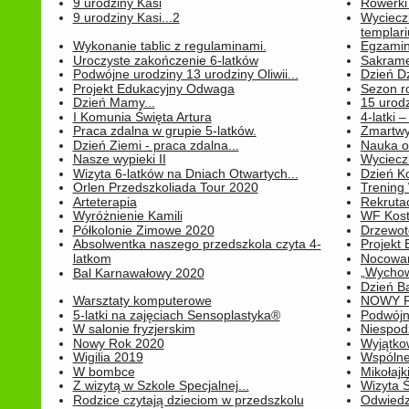
9 urodziny Kasi
Rowerki
9 urodziny Kasi...2
Wyciecz
templari
Wykonanie tablic z regulaminami.
Egzamin 
Uroczyste zakończenie 6-latków
Sakrame
Podwójne urodziny 13 urodziny Oliwii...
Dzień D
Projekt Edukacyjny Odwaga
Sezon r
Dzień Mamy...
15 urodz
I Komunia Święta Artura
4-latki
Praca zdalna w grupie 5-latków.
Zmartwy
Dzień Ziemi - praca zdalna...
Nauka o
Nasze wypieki II
Wycieczk
Wizyta 6-latków na Dniach Otwartych...
Dzień K
Orlen Przedszkoliada Tour 2020
Trening
Arteterapia
Rekrutac
Wyróżnienie Kamili
WF Kost
Półkolonie Zimowe 2020
Drzewot
Absolwentka naszego przedszkola czyta 4-
Projekt
latkom
Nocowan
„Wychowa
Bal Karnawałowy 2020
Dzień B
Warsztaty komputerowe
NOWY R
5-latki na zajęciach Sensoplastyka®
Podwójne
W salonie fryzjerskim
Niespod
Nowy Rok 2020
Wyjątko
Wigilia 2019
Wspólne
W bombce
Mikołajk
Z wizytą w Szkole Specjalnej...
Wizyta Ś
Rodzice czytają dzieciom w przedszkolu
Odwiedz