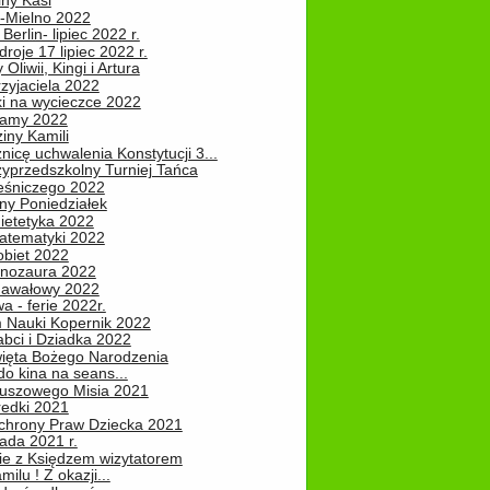
iny Kasi
-Mielno 2022
Berlin- lipiec 2022 r.
roje 17 lipiec 2022 r.
Oliwii, Kingi i Artura
zyjaciela 2022
ki na wycieczce 2022
Mamy 2022
iny Kamili
nicę uchwalenia Konstytucji 3...
zyprzedszkolny Turniej Tańca
leśniczego 2022
ny Poniedziałek
ietetyka 2022
atematyki 2022
obiet 2022
inozaura 2022
nawałowy 2022
 - ferie 2022r.
 Nauki Kopernik 2022
abci i Dziadka 2022
ięta Bożego Narodzenia
o kina na seans...
luszowego Misia 2021
redki 2021
chrony Praw Dziecka 2021
pada 2021 r.
ie z Księdzem wizytatorem
milu ! Z okazji...