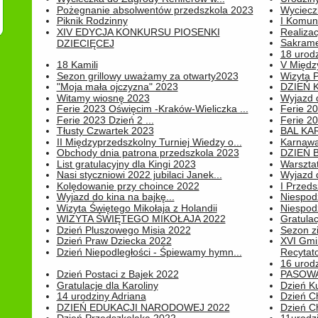
Pożegnanie absolwentów przedszkola 2023
Wyciecz
Piknik Rodzinny
I Komun
XIV EDYCJA KONKURSU PIOSENKI
Realiza
Sakrame
DZIECIĘCEJ
18 urodz
18 Kamili
V Między
Sezon grillowy uważamy za otwarty2023
Wizyta 
"Moja mała ojczyzna" 2023
DZIEŃ 
Witamy wiosnę 2023
Wyjazd d
Ferie 2023 Oświęcim -Kraków-Wieliczka ...
Ferie 20
Ferie 2023 Dzień 2 ...
Ferie 20
Tłusty Czwartek 2023
BAL KA
II Międzyprzedszkolny Turniej Wiedzy o...
Karnawa
Obchody dnia patrona przedszkola 2023
DZIEŃ B
List gratulacyjny dla Kingi 2023
Warszta
Nasi styczniowi 2022 jubilaci Janek...
Wyjazd 
Kolędowanie przy choince 2022
I Przeds
Wyjazd do kina na bajkę...
Niespod
Wizyta Świętego Mikołaja z Holandii
Niespod
WIZYTA ŚWIĘTEGO MIKOŁAJA 2022
Gratulac
Dzień Pluszowego Misia 2022
Sezon 
Dzień Praw Dziecka 2022
XVI Gmi
Dzień Niepodległości - Śpiewamy hymn...
Recytato
16 urodz
Dzień Postaci z Bajek 2022
PASOWA
Gratulacje dla Karoliny
Dzień K
14 urodziny Adriana
Dzień C
DZIEŃ EDUKACJI NARODOWEJ 2022
Dzień C