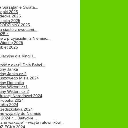
a Sprzątanie Świata...
ropki 2025
ziecka 2025
ziecka 2025
 RODZINNY 2025
 ciasto z owocami...
25 r.
e z przyjaciółmi z Niemiec...
Wiosnę 2025
obiet 2025
ulacyjny dla Kingi I...
ość z okazji Dnia Babci...
ziny Janka
iny Janka cz.2
luszowego Misia 2024
ziny Dominika
iny Wiktorii cz1
iny Wiktorii cz.2
dukacji Narodowej 2024
hłopaka 2024
abłka 2024
rzedszkolaka 2024
ne wyjazdy do Niemiec
2024 r. „ Bałtyckie...
zne wakacje" - wizyta ratowników...
DZIECKA 2024