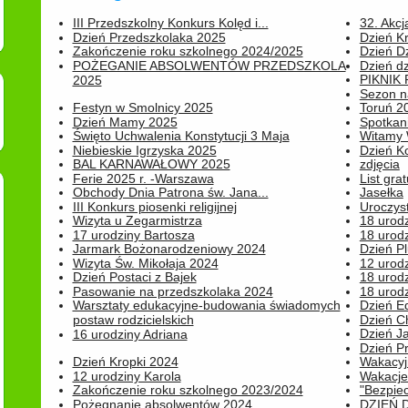
III Przedszkolny Konkurs Kolęd i...
32. Akcj
Dzień Przedszkolaka 2025
Dzień K
Zakończenie roku szkolnego 2024/2025
Dzień D
POŻEGANIE ABSOLWENTÓW PRZEDSZKOLA
Dzień d
PIKNIK
2025
Sezon na
Festyn w Smolnicy 2025
Toruń 20
Dzień Mamy 2025
Spotkani
Święto Uchwalenia Konstytucji 3 Maja
Witamy 
Niebieskie Igrzyska 2025
Dzień K
BAL KARNAWAŁOWY 2025
zdjęcia
Ferie 2025 r. -Warszawa
List grat
Obchody Dnia Patrona św. Jana...
Jasełka
III Konkurs piosenki religijnej
Uroczyst
Wizyta u Zegarmistrza
18 urod
17 urodziny Bartosza
18 urodz
Jarmark Bożonarodzeniowy 2024
Dzień P
Wizyta Św. Mikołaja 2024
12 urod
Dzień Postaci z Bajek
18 urodz
Pasowanie na przedszkolaka 2024
18 urodz
Warsztaty edukacyjne-budowania świadomych
Dzień E
postaw rodzicielskich
Dzień C
Dzień J
16 urodziny Adriana
Dzień P
Dzień Kropki 2024
Wakacyj
12 urodziny Karola
Wakacje 
Zakończenie roku szkolnego 2023/2024
"Bezpiec
Pożegnanie absolwentów 2024
DZIEŃ 