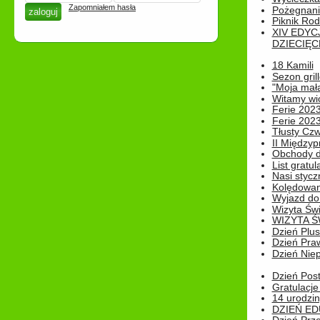
Zapomniałem hasła
Pożegnani
Piknik Rod
XIV EDYC
DZIECIĘC
18 Kamili
Sezon gri
"Moja mał
Witamy wi
Ferie 2023
Ferie 2023
Tłusty Cz
II Międzyp
Obchody d
List gratul
Nasi styczn
Kolędowan
Wyjazd do 
Wizyta Świ
WIZYTA Ś
Dzień Plu
Dzień Pra
Dzień Niep
Dzień Post
Gratulacje
14 urodzin
DZIEŃ ED