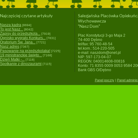
Najczęściej czytane artykuły
Salezjańska Placówka Opiekuńc
Wychowawcza
Nasza kadra
[8694]
"Nasz Dom"
To jest Nasz...
[8042]
Zapisy do przedszkola...
[7919]
Plac Konstytucji 3-go Maja 2
Ognisko wygrało Konkurs...
[7831]
74-400 Dębno
Oratorium Św. Jana...
[7721]
tel/fax: 95 760-48-54
Nasz adres
[7367]
tel.kom.: 514-220-505
Pasowanie na przedszkolaka!
[7225]
e-mail: naszdom@onet.pl
19 ministranckie święto...
[7168]
NIP: 597-173-04-07
Dzień Matki -...
[7118]
REGON: 040014608-00816
Spotkanie z dinozaurami
[7115]
Konto: 71 8355 0009 0053 9584 2
Bank GBS O/Dębno
Panel poczty
|
Panel adminis