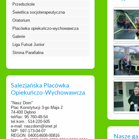
Przedszkole
Świetlica socjoterapeutyczna
Oratorium
Placówka opiekuńczo-wychowawcza
Galerie
Liga Futsal Junior
Strona Parafialna
Salezjańska Placówka
Opiekuńczo-Wychowawcza
"Nasz Dom"
Plac Konstytucji 3-go Maja 2
74-400 Dębno
tel/fax: 95 760-48-54
tel.kom.: 514-220-505
e-mail: naszdom@onet.pl
NIP: 597-173-04-07
Nasze ga
REGON: 040014608-00816