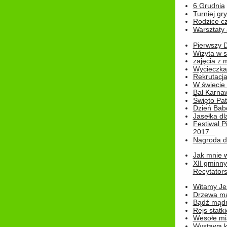
6 Grudnia
Turniej gry
Rodzice cz
Warsztaty 
Pierwszy 
Wizyta w s
zajęcia z
Wycieczka
Rekrutacja
W świecie
Bal Karna
Święto Pat
Dzień Babc
Jasełka dla
Festiwal P
2017...
Nagroda dl
Jak mnie w
XII gminn
Recytatorsk
Witamy Jes
Drzewa ma
Bądź mądr
Rejs statk
Wesołe mias
Wystawa k