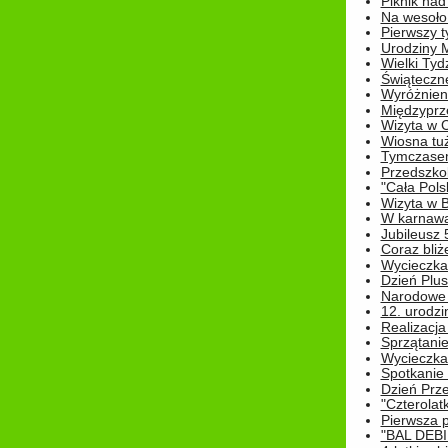
Piknik nad
Na wesoło
Pierwszy t
Urodziny 
Wielki Tyd
Świąteczne
Wyróżnieni
Międzyprz
Wizyta w 
Wiosna tuż,
Tymczasem 
Przedszkol
"Cała Pols
Wizyta w B
W karnawa
Jubileusz 
Coraz bliż
Wycieczka
Dzień Plus
Narodowe Ś
12. urodzi
Realizacja
Sprzątanie
Wycieczka
Spotkanie 
Dzień Prz
"Czterolat
Pierwsza 
"BAL DEB