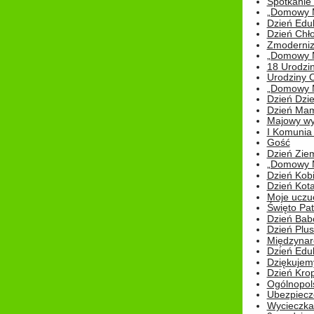
Spotkanie 
„Domowy Mi
Dzień Edu
Dzień Chł
Zmoderniz
„Domowy Mi
18 Urodzin
Urodziny Ol
„Domowy Mi
Dzień Dzie
Dzień Mam
Majowy wy
I Komunia S
Gość
Dzień Zie
„Domowy Mi
Dzień Kob
Dzień Kot
Moje uczuc
Święto Pat
Dzień Babc
Dzień Plu
Międzynar
Dzień Edu
Dziękuje
Dzień Kro
Ogólnopol
Ubezpiecz
Wycieczka