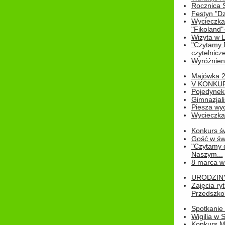
Rocznica 
Festyn "Dz
Wycieczka
"Fikoland"
Wizyta w L
"Czytamy D
czytelnicze
Wyróżnienie
Majówka 
V KONKUR
Pojedynek
Gimnazjali
Piesza wyc
Wycieczk
Konkurs św
Gość w świe
"Czytamy d
Naszym...
8 marca w
URODZINY 
Zajęcia r
Przedszkol
Spotkanie 
Wigilia w
Konkurs M