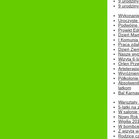
9 urodziny
9 urodziny
Wykonanie 
Uroczyste
Podwójne u
Projekt E
Dzień Mam
I Komunia S
Praca zdal
Dzień Ziem
Nasze wypi
Wizyta 6-l
Orlen Prz
Arteterapi
Wyróżnieni
Półkoloni
Absolwent
latkom
Bal Karna
Warsztaty
5-latki na
W salonie 
Nowy Rok
Wigilia 20
W bombc
Z wizytą w
Rodzice cz