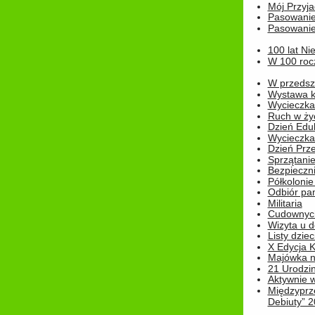
Mój Przyja
Pasowanie
Pasowanie
100 lat Ni
W 100 rocz
W przedszk
Wystawa kr
Wycieczka
Ruch w życ
Dzień Edu
Wycieczka 
Dzień Prz
Sprzątani
Bezpieczn
Półkolonie
Odbiór pam
Militaria
Cudownyc
Wizyta u d
Listy dziec
X Edycja K
Majówka n
21 Urodzin
Aktywnie 
Międzyprz
Debiuty” 