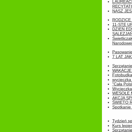
LAUREAC
RECYTATO
NASZ JES
RODZICE 
11-STE U
DZIEŃ E
SALEZJAŃ
Świetlicza
Narodowe
Pasowanie 
7 LAT JA
Sprzątanie
WAKACJE 
Fotobudk
wycieczka
"Cała Pols
Wycieczka
WESOŁE 
AKCJA SP
ŚWIĘTO 
Spotkanie 
Tydzień sp
Kurs lepie
Sprzątanie