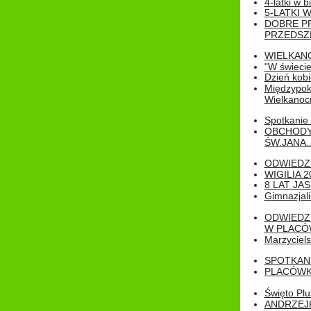
4-latki w b
5-LATKI W
DOBRE P
PRZEDSZ
WIELKAN
"W świecie
Dzień kobi
Międzypoko
Wielkanoc
Spotkanie 
OBCHODY
ŚW.JANA..
ODWIEDZ
WIGILIA 2
8 LAT JA
Gimnazjali
ODWIEDZ
W PLACÓW
Marzyciels
SPOTKAN
PLACÓWK
Święto Pl
ANDRZEJKI