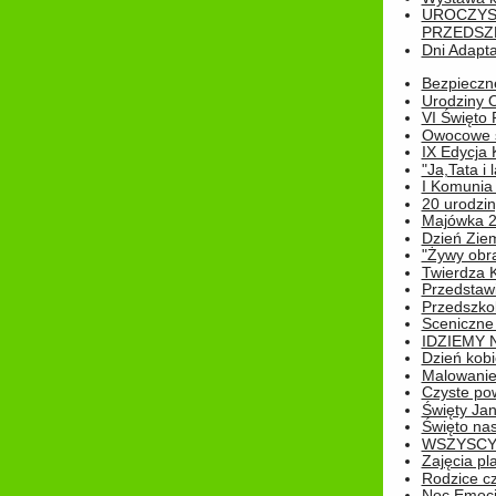
UROCZYS
PRZEDSZ
Dni Adapt
Bezpieczne
Urodziny O
VI Święto 
Owocowe s
IX Edycja 
"Ja,Tata i 
I Komunia 
20 urodziny
Majówka 
Dzień Ziem
"Żywy obra
Twierdza 
Przedstaw
Przedszkol
Sceniczne
IDZIEMY 
Dzień kobi
Malowanie
Czyste pow
Święty Ja
Święto na
WSZYSCY 
Zajęcia pl
Rodzice cz
Noc Emocj