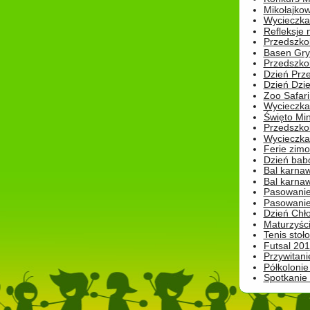
Mikołajko
Wycieczka 
Refleksje 
Przedszkol
Basen Gryf
Przedszkol
Dzień Prz
Dzień Dzie
Zoo Safari
Wycieczka 
Święto Min
Przedszkol
Wycieczka
Ferie zim
Dzień babc
Bal karna
Bal karna
Pasowanie
Pasowanie
Dzień Chło
Maturzyśc
Tenis stoł
Futsal 201
Przywitani
Półkolonie
Spotkanie