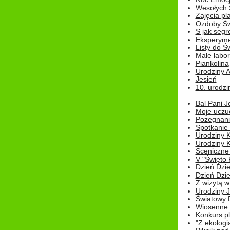
Wesołych 
Zajęcia pl
Ozdoby Św
S jak segr
Eksperyme
Listy do Ś
Małe labo
Piankolina
Urodziny A
Jesień
10. urodzin
Bal Pani J
Moje uczu
Pożegnani
Spotkanie
Urodziny K
Urodziny K
Sceniczne
V "Święto 
Dzień Dziec
Dzień Dziec
Z wizytą w
Urodziny Ju
Światowy 
Wiosenne 
Konkurs 
"Z ekologią