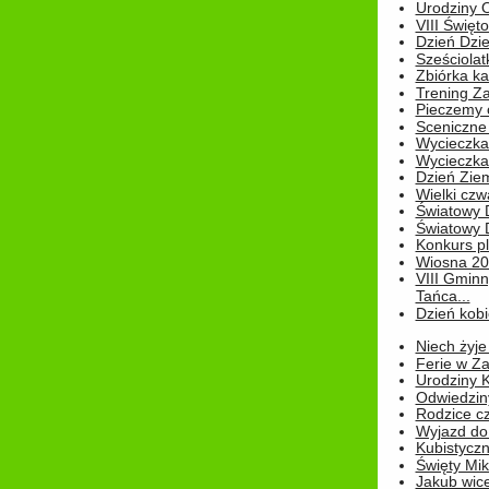
Urodziny Ol
VIII Święt
Dzień Dzi
Sześciolat
Zbiórka ka
Trening Za
Pieczemy 
Sceniczne 
Wycieczka
Wycieczka 
Dzień Zie
Wielki czw
Światowy 
Światowy 
Konkurs pl
Wiosna 2
VIII Gminn
Tańca...
Dzień kob
Niech żyje
Ferie w Z
Urodziny K
Odwiedzin
Rodzice cz
Wyjazd do
Kubistyczn
Święty Miko
Jakub wice