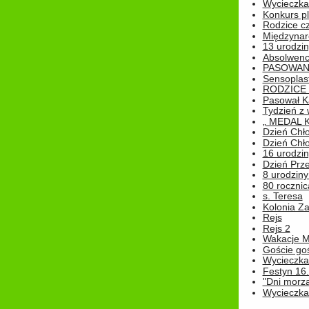
Wycieczka 
Konkurs pl
Rodzice cz
Międzynar
13 urodzin
Absolwenc
PASOWAN
Sensoplas
RODZICE 
Pasował K
Tydzień z
„ MEDAL 
Dzień Chł
Dzień Chł
16 urodziny
Dzień Prz
8 urodziny 
80 rocznic
s. Teresa
Kolonia Z
Rejs
Rejs 2
Wakacje M
Goście go
Wycieczka 
Festyn 16
"Dni morz
Wycieczka 