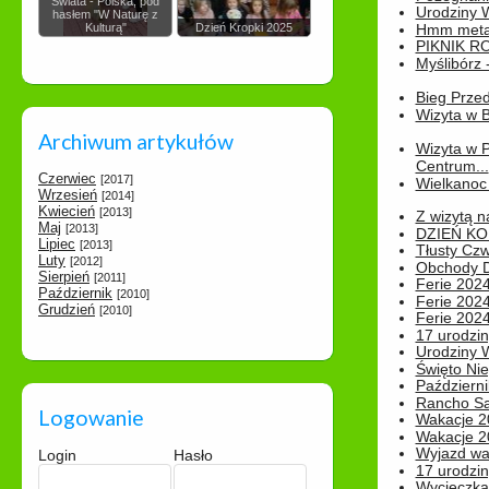
Świata - Polska, pod
Urodziny Wik
hasłem "W Naturę z
Kulturą"
Dzień Kropki 2025
Hmm metamo
PIKNIK R
Myślibórz 
Bieg Prze
Wizyta w B
Archiwum artykułów
Wizyta w 
Centrum...
Czerwiec
[2017]
Wielkanoc 
Wrzesień
[2014]
Kwiecień
[2013]
Z wizytą n
Maj
[2013]
DZIEŃ KO
Lipiec
[2013]
Tłusty Cz
Luty
[2012]
Obchody Dn
Sierpień
[2011]
Ferie 2024
Październik
[2010]
Ferie 2024
Grudzień
[2010]
Ferie 2024
17 urodzin
Urodziny W
Święto Nie
Październi
Rancho Sa
Logowanie
Wakacje 2
Wakacje 20
Wyjazd wak
Login
Hasło
17 urodzin
Wycieczka