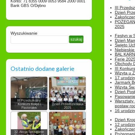
Konto: 71 8355 0009 0053 9584 2000 0001
Bank GBS O/Dębno
III Przeds
Dzień Prz
Zakończen
POŻEGAN
2025
Wyszukiwanie
Festyn w 
Dzień Ma
Święto Uch
Niebieskie
BAL KAR
Ferie 2025
Obchody Dn
Ostatnio dodane galerie
III Konkurs
Wizyta u 
17 urodzin
Jarmark B
Wizyta Św.
Dzień Post
Pasowanie
III Przedszkolny
Warsztaty
Konkurs Kolęd i
Dzień Przedszkolaka
postaw rod
Pastorałek
2025
16 urodzin
Dzień Kro
12 urodzin
Zakończen
32. Akcja Sprzątanie
Pożegnani