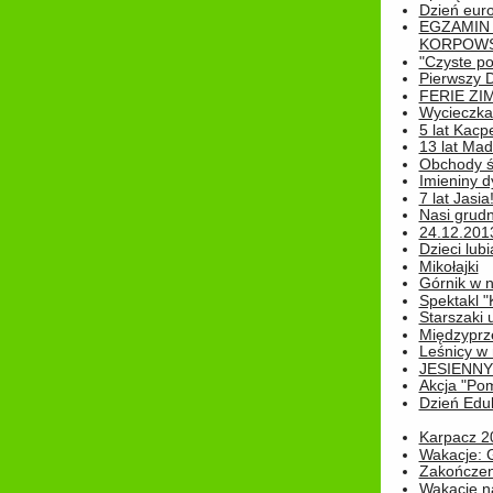
Dzień eur
EGZAMIN
KORPOWS
"Czyste po
Pierwszy 
FERIE ZI
Wycieczka 
5 lat Kacp
13 lat Madz
Obchody św
Imieniny d
7 lat Jasia
Nasi grudni
24.12.2013r
Dzieci lubi
Mikołajki
Górnik w 
Spektakl "
Starszaki 
Międzyprze
Leśnicy w
JESIENNY
Akcja "Pom
Dzień Edu
Karpacz 2
Wakacje: 
Zakończen
Wakacje n