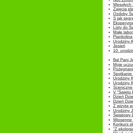
Wesołych 
Zajęcia pl
Ozdoby Św
S jak segr
Eksperyme
Listy do Ś
Małe labo
Piankolina
Urodziny A
Jesień
10. urodzin
Bal Pani J
Moje uczu
Pożegnani
Spotkanie
Urodziny K
Urodziny K
Sceniczne
V "Święto 
Dzień Dziec
Dzień Dziec
Z wizytą w
Urodziny Ju
Światowy 
Wiosenne 
Konkurs 
"Z ekologią