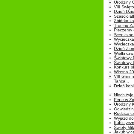
Urodziny Ol
VIII Święt
Dzień Dzi
Sześciolat
Zbiórka ka
Trening Za
Pieczemy 
Sceniczne 
Wycieczka
Wycieczka 
Dzień Zie
Wielki czw
Światowy 
Światowy 
Konkurs pl
Wiosna 2
VIII Gminn
Tańca...
Dzień kob
Niech żyje
Ferie w Z
Urodziny K
Odwiedzin
Rodzice cz
Wyjazd do
Kubistyczn
Święty Miko
Jakub wice