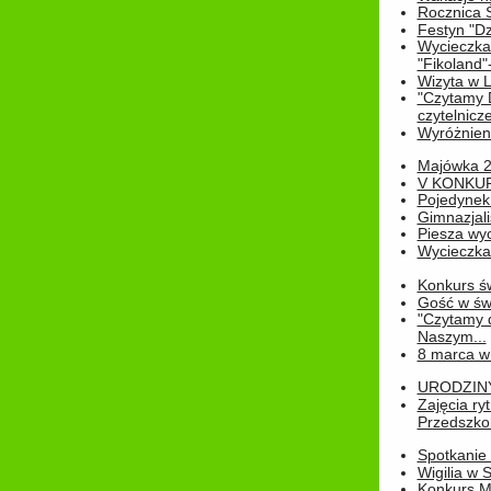
Rocznica 
Festyn "Dz
Wycieczka
"Fikoland"
Wizyta w L
"Czytamy D
czytelnicze
Wyróżnienie
Majówka 
V KONKUR
Pojedynek
Gimnazjali
Piesza wyc
Wycieczk
Konkurs św
Gość w świe
"Czytamy d
Naszym...
8 marca w
URODZINY 
Zajęcia r
Przedszkol
Spotkanie 
Wigilia w
Konkurs M