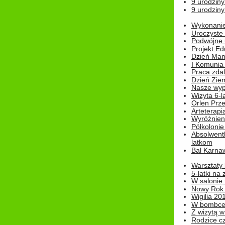
9 urodziny
9 urodziny
Wykonanie 
Uroczyste
Podwójne u
Projekt E
Dzień Mam
I Komunia S
Praca zdal
Dzień Ziem
Nasze wypi
Wizyta 6-l
Orlen Prz
Arteterapi
Wyróżnieni
Półkoloni
Absolwent
latkom
Bal Karna
Warsztaty
5-latki na
W salonie 
Nowy Rok
Wigilia 20
W bombc
Z wizytą w
Rodzice cz