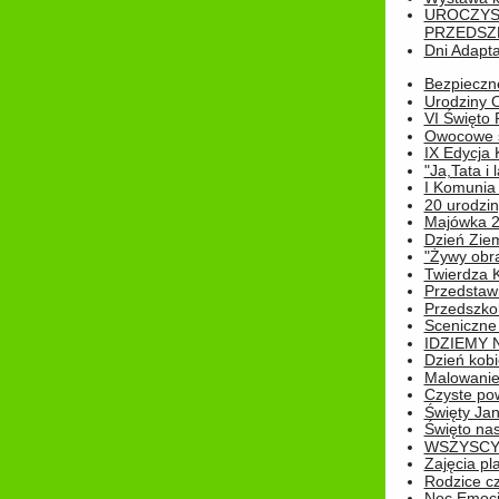
UROCZYS
PRZEDSZ
Dni Adapt
Bezpieczne
Urodziny O
VI Święto 
Owocowe s
IX Edycja 
"Ja,Tata i 
I Komunia 
20 urodziny
Majówka 
Dzień Ziem
"Żywy obra
Twierdza 
Przedstaw
Przedszkol
Sceniczne
IDZIEMY 
Dzień kobi
Malowanie
Czyste pow
Święty Ja
Święto na
WSZYSCY 
Zajęcia pl
Rodzice cz
Noc Emocj