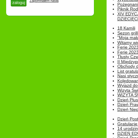
Zapomniałem hasła
Pożegnani
Piknik Rod
XIV EDYC
DZIECIĘC
18 Kamili
Sezon gri
"Moja mał
Witamy wi
Ferie 2023
Ferie 2023
Tłusty Cz
II Międzyp
Obchody d
List gratul
Nasi styczn
Kolędowan
Wyjazd do 
Wizyta Świ
WIZYTA Ś
Dzień Plu
Dzień Pra
Dzień Niep
Dzień Post
Gratulacje
14 urodzin
DZIEŃ ED