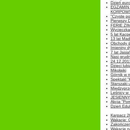
Dzień eur
EGZAMIN
KORPOWS
"Czyste po
Pierwszy 
FERIE ZI
Wycieczka 
5 lat Kacp
13 lat Madz
Obchody św
Imieniny d
7 lat Jasia
Nasi grudni
24.12.2013r
Dzieci lubi
Mikołajki
Górnik w 
Spektakl "
Starszaki 
Międzyprze
Leśnicy w
JESIENNY
Akcja "Pom
Dzień Edu
Karpacz 2
Wakacje: 
Zakończen
Wakacje n