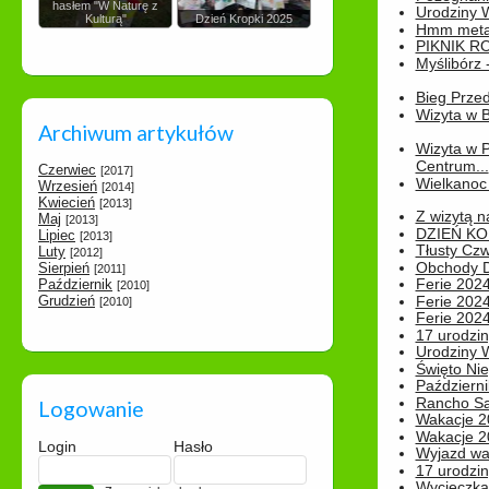
hasłem "W Naturę z
Urodziny Wik
Kulturą"
Dzień Kropki 2025
Hmm metamo
PIKNIK R
Myślibórz 
Bieg Prze
Wizyta w B
Archiwum artykułów
Wizyta w 
Centrum...
Czerwiec
[2017]
Wielkanoc 
Wrzesień
[2014]
Kwiecień
[2013]
Z wizytą n
Maj
[2013]
DZIEŃ KO
Lipiec
[2013]
Tłusty Cz
Luty
[2012]
Obchody Dn
Sierpień
[2011]
Ferie 2024
Październik
[2010]
Grudzień
Ferie 2024
[2010]
Ferie 2024
17 urodzin
Urodziny W
Święto Nie
Październi
Rancho Sa
Logowanie
Wakacje 2
Wakacje 20
Login
Hasło
Wyjazd wak
17 urodzin
Wycieczka