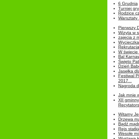
6 Grudnia
Turniej gry
Rodzice cz
Warsztaty 
Pierwszy 
Wizyta w s
zajęcia z
Wycieczka
Rekrutacja
W świecie
Bal Karna
Święto Pat
Dzień Babc
Jasełka dla
Festiwal P
2017...
Nagroda dl
Jak mnie w
XII gminn
Recytatorsk
Witamy Jes
Drzewa ma
Bądź mądr
Rejs statk
Wesołe mias
Wystawa k