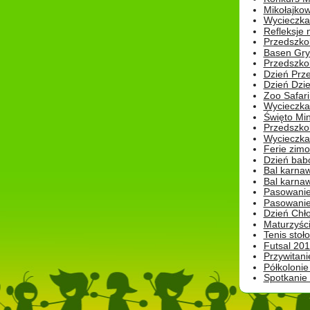
Mikołajko
Wycieczka 
Refleksje 
Przedszkol
Basen Gryf
Przedszkol
Dzień Prz
Dzień Dzie
Zoo Safari
Wycieczka 
Święto Min
Przedszkol
Wycieczka
Ferie zim
Dzień babc
Bal karna
Bal karna
Pasowanie
Pasowanie
Dzień Chło
Maturzyśc
Tenis stoł
Futsal 201
Przywitani
Półkolonie
Spotkanie