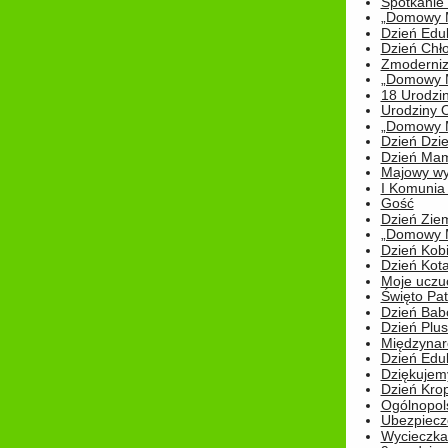
Spotkanie 
„Domowy Mi
Dzień Edu
Dzień Chł
Zmoderniz
„Domowy Mi
18 Urodzin
Urodziny Ol
„Domowy Mi
Dzień Dzie
Dzień Mam
Majowy wy
I Komunia S
Gość
Dzień Zie
„Domowy Mi
Dzień Kob
Dzień Kot
Moje uczuc
Święto Pat
Dzień Babc
Dzień Plu
Międzynar
Dzień Edu
Dziękuje
Dzień Kro
Ogólnopol
Ubezpiecz
Wycieczka