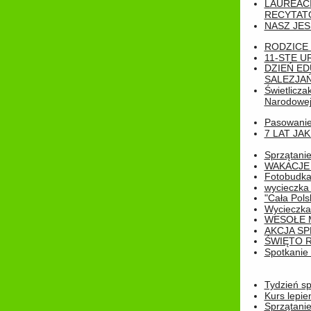
LAUREAC
RECYTATO
NASZ JES
RODZICE 
11-STE U
DZIEŃ E
SALEZJAŃ
Świetlicza
Narodowe
Pasowanie 
7 LAT JA
Sprzątanie
WAKACJE 
Fotobudk
wycieczka
"Cała Pols
Wycieczka
WESOŁE 
AKCJA SP
ŚWIĘTO 
Spotkanie 
Tydzień sp
Kurs lepie
Sprzątanie