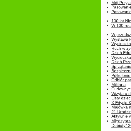
Mój Przyja
Pasowanie
Pasowanie
100 lat Ni
W 100 rocz
W przedszk
Wystawa kr
Wycieczka
Ruch w życ
Dzień Edu
Wycieczka 
Dzień Prz
Sprzątani
Bezpieczn
Półkolonie
Odbiór pam
Militaria
Cudownyc
Wizyta u d
Listy dziec
X Edycja K
Majówka n
21 Urodzin
Aktywnie 
Międzyprz
Debiuty” 