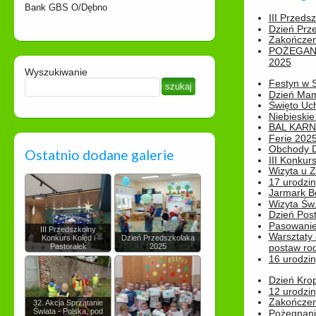
Bank GBS O/Dębno
III Przeds
Dzień Prz
Zakończen
POŻEGAN
2025
Wyszukiwanie
Festyn w 
Dzień Ma
Święto Uch
Niebieskie
BAL KAR
Ferie 2025
Obchody Dn
Ostatnio dodane galerie
III Konkurs
Wizyta u 
17 urodzin
Jarmark B
Wizyta Św.
Dzień Post
Pasowanie
III Przedszkolny
Warsztaty
Konkurs Kolęd i
Dzień Przedszkolaka
Pastorałek
2025
postaw rod
16 urodzin
Dzień Kro
12 urodzin
Zakończen
32. Akcja Sprzątanie
Świata - Polska, pod
Pożegnani