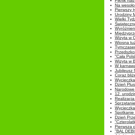
Piknik nad
Na wesoło
Pierwszy t
Urodziny 
Wielki Tyd
Świąteczne
Wyróżnieni
Międzyprz
Wizyta w 
Wiosna tuż,
Tymczasem 
Przedszkol
"Cała Pols
Wizyta w B
W karnawa
Jubileusz 
Coraz bliż
Wycieczka
Dzień Plus
Narodowe Ś
12. urodzi
Realizacja
Sprzątanie
Wycieczka
Spotkanie 
Dzień Prz
"Czterolat
Pierwsza 
"BAL DEB