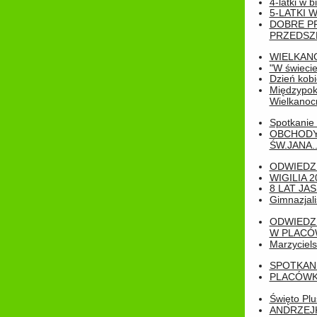
4-latki w b
5-LATKI W
DOBRE P
PRZEDSZ
WIELKAN
"W świecie
Dzień kobi
Międzypoko
Wielkanoc
Spotkanie 
OBCHODY
ŚW.JANA..
ODWIEDZ
WIGILIA 2
8 LAT JA
Gimnazjali
ODWIEDZ
W PLACÓW
Marzyciels
SPOTKAN
PLACÓWK
Święto Pl
ANDRZEJKI