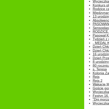
Wycieczka 
Konkurs pl
Rodzice cz
Międzynar
13 urodzin
Absolwenc
PASOWAN
Sensoplas
RODZICE 
Pasował K
Tydzień z
„ MEDAL 
Dzień Chł
Dzień Chł
16 urodziny
Dzień Prz
8 urodziny 
80 rocznic
s. Teresa
Kolonia Z
Rejs
Rejs 2
Wakacje M
Goście go
Wycieczka 
Festyn 16
"Dni morz
Wycieczka 