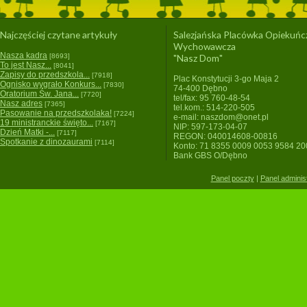
Najczęściej czytane artykuły
Salezjańska Placówka Opiekuńc
Wychowawcza
Nasza kadra
[8693]
"Nasz Dom"
To jest Nasz...
[8041]
Zapisy do przedszkola...
[7918]
Plac Konstytucji 3-go Maja 2
Ognisko wygrało Konkurs...
[7830]
74-400 Dębno
Oratorium Św. Jana...
[7720]
tel/fax: 95 760-48-54
Nasz adres
[7365]
tel.kom.: 514-220-505
Pasowanie na przedszkolaka!
[7224]
e-mail: naszdom@onet.pl
19 ministranckie święto...
[7167]
NIP: 597-173-04-07
Dzień Matki -...
[7117]
REGON: 040014608-00816
Spotkanie z dinozaurami
[7114]
Konto: 71 8355 0009 0053 9584 2
Bank GBS O/Dębno
Panel poczty
|
Panel adminis