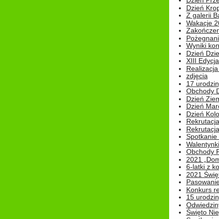
Dzień Prz
Dzień Kro
Z galerii B
Wakacje 2
Zakończen
Pożegnani
Wyniki ko
Dzień Dzi
XIII Edycj
Realizacj
zdjęcia
17 urodzin
Obchody Dn
Dzień Zie
Dzień Mar
Dzień Kolo
Rekrutacj
Rekrutacja
Spotkanie
Walentynk
Obchody P
2021 „Domo
6-latki z 
2021 Świe
Pasowanie
Konkurs re
15 urodzin
Odwiedziny
Święto Nie