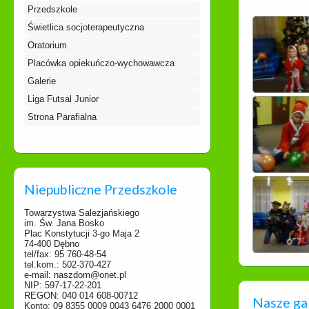
Przedszkole
Świetlica socjoterapeutyczna
Oratorium
Placówka opiekuńczo-wychowawcza
Galerie
Liga Futsal Junior
Strona Parafialna
Niepubliczne Przedszkole
Towarzystwa Salezjańskiego
im. Św. Jana Bosko
Plac Konstytucji 3-go Maja 2
74-400 Dębno
tel/fax: 95 760-48-54
tel.kom.: 502-370-427
e-mail: naszdom@onet.pl
NIP: 597-17-22-201
REGON: 040 014 608-00712
Nasze ga
Konto: 09 8355 0009 0043 6476 2000 0001