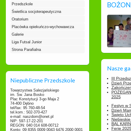
BOŻON
Przedszkole
Świetlica socjoterapeutyczna
Oratorium
Placówka opiekuńczo-wychowawcza
Galerie
Liga Futsal Junior
Strona Parafialna
Nasze ga
III Przeds
Niepubliczne Przedszkole
Dzień Prz
Zakończen
Towarzystwa Salezjańskiego
POŻEGAN
im. Św. Jana Bosko
2025
Plac Konstytucji 3-go Maja 2
74-400 Dębno
Festyn w 
tel/fax: 95 760-48-54
Dzień Ma
tel.kom.: 502-370-427
Święto Uch
e-mail: naszdom@onet.pl
Niebieskie
NIP: 597-17-22-201
BAL KAR
REGON: 040 014 608-00712
Ferie 2025
Konto: 09 8355 0009 0043 6476 2000 0001