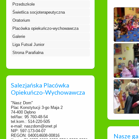
Przedszkole
Świetlica socjoterapeutyczna
Oratorium
Placówka opiekuńczo-wychowawcza
Galerie
Liga Futsal Junior
Strona Parafialna
Salezjańska Placówka
Opiekuńczo-Wychowawcza
"Nasz Dom"
Plac Konstytucji 3-go Maja 2
74-400 Dębno
tel/fax: 95 760-48-54
tel.kom.: 514-220-505
e-mail: naszdom@onet.pl
NIP: 597-173-04-07
Nasze ga
REGON: 040014608-00816