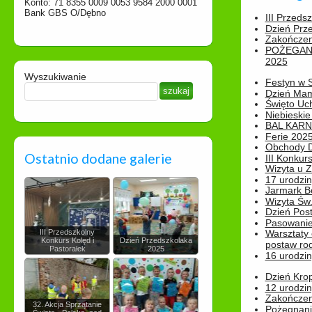
Konto: 71 8355 0009 0053 9584 2000 0001
Bank GBS O/Dębno
III Przeds
Dzień Prz
Zakończen
POŻEGAN
2025
Wyszukiwanie
Festyn w 
Dzień Ma
Święto Uch
Niebieskie
BAL KAR
Ferie 2025
Obchody Dn
Ostatnio dodane galerie
III Konkurs
Wizyta u 
17 urodzin
Jarmark B
Wizyta Św.
Dzień Post
Pasowanie
III Przedszkolny
Warsztaty
Konkurs Kolęd i
Dzień Przedszkolaka
postaw rod
Pastorałek
2025
16 urodzin
Dzień Kro
12 urodzin
Zakończen
32. Akcja Sprzątanie
Pożegnani