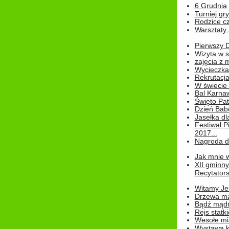
6 Grudnia
Turniej gry
Rodzice cz
Warsztaty 
Pierwszy 
Wizyta w s
zajęcia z
Wycieczka
Rekrutacja
W świecie
Bal Karna
Święto Pat
Dzień Babc
Jasełka dla
Festiwal P
2017...
Nagroda dl
Jak mnie w
XII gminn
Recytatorsk
Witamy Jes
Drzewa ma
Bądź mądr
Rejs statk
Wesołe mias
Wystawa k