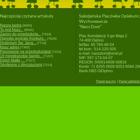
Najczęściej czytane artykuły
Salezjańska Placówka Opiekuńc
Wychowawcza
Nasza kadra
[8693]
"Nasz Dom"
To jest Nasz...
[8041]
Zapisy do przedszkola...
[7918]
Plac Konstytucji 3-go Maja 2
Ognisko wygrało Konkurs...
[7828]
74-400 Dębno
Oratorium Św. Jana...
[7719]
tel/fax: 95 760-48-54
Nasz adres
[7365]
tel.kom.: 514-220-505
Pasowanie na przedszkolaka!
[7224]
e-mail: naszdom@onet.pl
19 ministranckie święto...
[7167]
NIP: 597-173-04-07
Dzień Matki -...
[7117]
REGON: 040014608-00816
Spotkanie z dinozaurami
[7114]
Konto: 71 8355 0009 0053 9584 2
Bank GBS O/Dębno
Panel poczty
|
Panel adminis