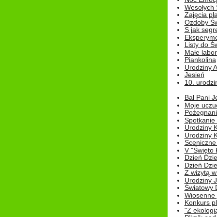
Wesołych 
Zajęcia pl
Ozdoby Św
S jak segr
Eksperyme
Listy do Ś
Małe labo
Piankolina
Urodziny A
Jesień
10. urodzin
Bal Pani J
Moje uczu
Pożegnani
Spotkanie
Urodziny K
Urodziny K
Sceniczne
V "Święto 
Dzień Dziec
Dzień Dziec
Z wizytą w
Urodziny Ju
Światowy 
Wiosenne 
Konkurs 
"Z ekologią