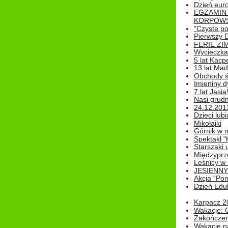
Dzień eur
EGZAMIN
KORPOWS
"Czyste po
Pierwszy 
FERIE ZI
Wycieczka 
5 lat Kacp
13 lat Madz
Obchody św
Imieniny d
7 lat Jasia
Nasi grudni
24.12.2013r
Dzieci lubi
Mikołajki
Górnik w 
Spektakl "
Starszaki 
Międzyprze
Leśnicy w
JESIENNY
Akcja "Pom
Dzień Edu
Karpacz 2
Wakacje: 
Zakończen
Wakacje n