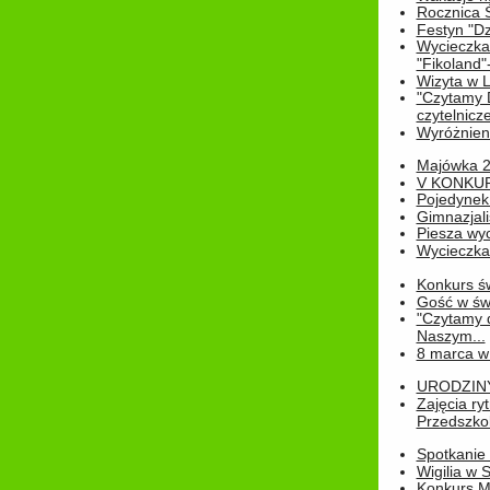
Rocznica 
Festyn "Dz
Wycieczka
"Fikoland"
Wizyta w L
"Czytamy D
czytelnicze
Wyróżnienie
Majówka 
V KONKUR
Pojedynek
Gimnazjali
Piesza wyc
Wycieczk
Konkurs św
Gość w świe
"Czytamy d
Naszym...
8 marca w
URODZINY 
Zajęcia r
Przedszkol
Spotkanie 
Wigilia w
Konkurs M