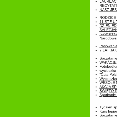
LAUREAC
RECYTATO
NASZ JES
RODZICE 
11-STE U
DZIEŃ E
SALEZJAŃ
Świetlicza
Narodowe
Pasowanie 
7 LAT JA
Sprzątanie
WAKACJE 
Fotobudk
wycieczka
"Cała Pols
Wycieczka
WESOŁE 
AKCJA SP
ŚWIĘTO 
Spotkanie 
Tydzień sp
Kurs lepie
Sprzątanie