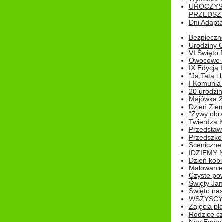
UROCZYS
PRZEDSZ
Dni Adapt
Bezpieczne
Urodziny O
VI Święto 
Owocowe s
IX Edycja 
"Ja,Tata i 
I Komunia 
20 urodziny
Majówka 
Dzień Ziem
"Żywy obra
Twierdza 
Przedstaw
Przedszkol
Sceniczne
IDZIEMY 
Dzień kobi
Malowanie
Czyste pow
Święty Ja
Święto na
WSZYSCY 
Zajęcia pl
Rodzice cz
Noc Emocj