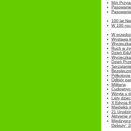
Mój Przyja
Pasowanie
Pasowanie
100 lat Ni
W 100 rocz
W przedszk
Wystawa kr
Wycieczka
Ruch w życ
Dzień Edu
Wycieczka 
Dzień Prz
Sprzątani
Bezpieczn
Półkolonie
Odbiór pam
Militaria
Cudownyc
Wizyta u d
Listy dziec
X Edycja K
Majówka n
21 Urodzin
Aktywnie 
Międzyprz
Debiuty” 