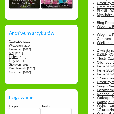
Świata - Polska, pod
Urodziny Wik
hasłem "W Naturę z
Kulturą"
Dzień Kropki 2025
Hmm metamo
PIKNIK R
Myślibórz 
Bieg Prze
Wizyta w B
Archiwum artykułów
Wizyta w 
Centrum...
Czerwiec
[2017]
Wielkanoc 
Wrzesień
[2014]
Kwiecień
[2013]
Z wizytą n
Maj
[2013]
DZIEŃ KO
Lipiec
[2013]
Tłusty Cz
Luty
[2012]
Obchody Dn
Sierpień
[2011]
Ferie 2024
Październik
[2010]
Ferie 2024
Grudzień
[2010]
Ferie 2024
17 urodzin
Urodziny W
Święto Nie
Październi
Rancho Sa
Logowanie
Wakacje 2
Wakacje 20
Wyjazd wak
Login
Hasło
17 urodzin
Wycieczka