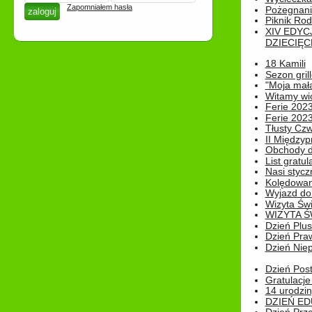
Zapomniałem hasła
Pożegnani
Piknik Rod
XIV EDYC
DZIECIĘC
18 Kamili
Sezon gri
"Moja mał
Witamy wi
Ferie 2023
Ferie 2023
Tłusty Cz
II Międzyp
Obchody d
List gratul
Nasi styczn
Kolędowan
Wyjazd do 
Wizyta Świ
WIZYTA Ś
Dzień Plu
Dzień Pra
Dzień Niep
Dzień Post
Gratulacje
14 urodzin
DZIEŃ ED