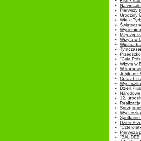
Piknik nad
Na wesoło
Pierwszy t
Urodziny 
Wielki Tyd
Świąteczne
Wyróżnieni
Międzyprz
Wizyta w 
Wiosna tuż,
Tymczasem 
Przedszkol
"Cała Pols
Wizyta w B
W karnawa
Jubileusz 
Coraz bliż
Wycieczka
Dzień Plus
Narodowe Ś
12. urodzi
Realizacja
Sprzątanie
Wycieczka
Spotkanie 
Dzień Prz
"Czterolat
Pierwsza 
"BAL DEB