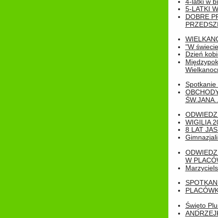
4-latki w b
5-LATKI W
DOBRE P
PRZEDSZ
WIELKAN
"W świecie
Dzień kobi
Międzypoko
Wielkanoc
Spotkanie 
OBCHODY
ŚW.JANA..
ODWIEDZ
WIGILIA 2
8 LAT JA
Gimnazjali
ODWIEDZ
W PLACÓW
Marzyciels
SPOTKAN
PLACÓWK
Święto Pl
ANDRZEJKI