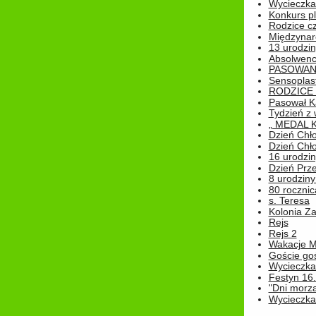
Wycieczka 
Konkurs pl
Rodzice cz
Międzynar
13 urodzin
Absolwenc
PASOWAN
Sensoplas
RODZICE 
Pasował K
Tydzień z
„ MEDAL 
Dzień Chł
Dzień Chł
16 urodziny
Dzień Prz
8 urodziny 
80 rocznic
s. Teresa
Kolonia Z
Rejs
Rejs 2
Wakacje M
Goście go
Wycieczka 
Festyn 16
"Dni morz
Wycieczka 