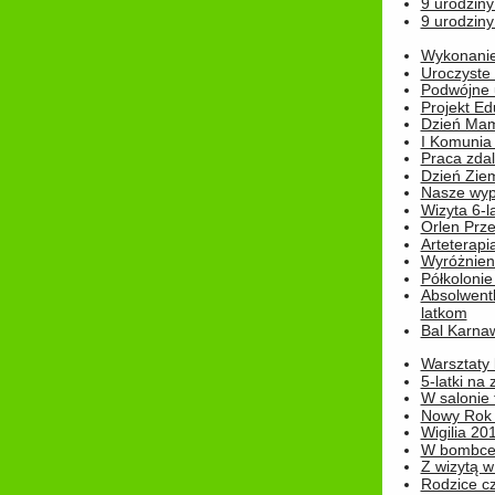
9 urodziny
9 urodziny
Wykonanie 
Uroczyste
Podwójne u
Projekt E
Dzień Mam
I Komunia S
Praca zdal
Dzień Ziem
Nasze wypi
Wizyta 6-l
Orlen Prz
Arteterapi
Wyróżnieni
Półkoloni
Absolwent
latkom
Bal Karna
Warsztaty
5-latki na
W salonie 
Nowy Rok
Wigilia 20
W bombc
Z wizytą w
Rodzice cz