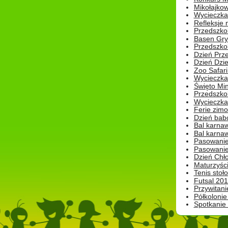
Mikołajko
Wycieczka 
Refleksje 
Przedszkol
Basen Gryf
Przedszkol
Dzień Prz
Dzień Dzie
Zoo Safari
Wycieczka 
Święto Min
Przedszkol
Wycieczka
Ferie zim
Dzień babc
Bal karna
Bal karna
Pasowanie
Pasowanie
Dzień Chło
Maturzyśc
Tenis stoł
Futsal 201
Przywitani
Półkolonie
Spotkanie