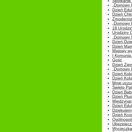
Spotkanie 
„Domowy Mi
Dzień Edu
Dzień Chł
Zmoderniz
„Domowy Mi
18 Urodzin
Urodziny Ol
„Domowy Mi
Dzień Dzie
Dzień Mam
Majowy wy
I Komunia S
Gość
Dzień Zie
„Domowy Mi
Dzień Kob
Dzień Kot
Moje uczuc
Święto Pat
Dzień Babc
Dzień Plu
Międzynar
Dzień Edu
Dziękuje
Dzień Kro
Ogólnopol
Ubezpiecz
Wycieczka