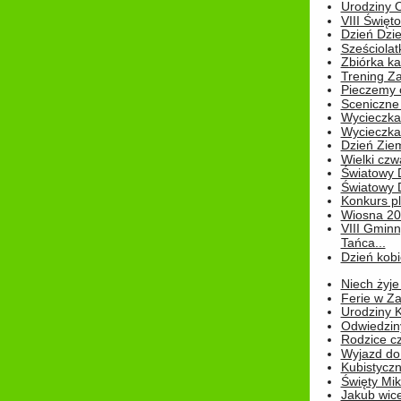
Urodziny Ol
VIII Święt
Dzień Dzi
Sześciolat
Zbiórka ka
Trening Za
Pieczemy 
Sceniczne 
Wycieczka
Wycieczka 
Dzień Zie
Wielki czw
Światowy 
Światowy 
Konkurs pl
Wiosna 2
VIII Gminn
Tańca...
Dzień kob
Niech żyje
Ferie w Z
Urodziny K
Odwiedzin
Rodzice cz
Wyjazd do
Kubistyczn
Święty Miko
Jakub wice