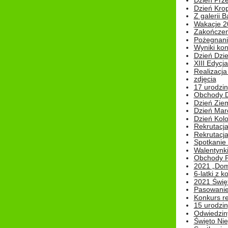
Dzień Prz
Dzień Kro
Z galerii B
Wakacje 2
Zakończen
Pożegnani
Wyniki ko
Dzień Dzi
XIII Edycj
Realizacj
zdjęcia
17 urodzin
Obchody Dn
Dzień Zie
Dzień Mar
Dzień Kolo
Rekrutacj
Rekrutacja
Spotkanie
Walentynk
Obchody P
2021 „Domo
6-latki z 
2021 Świe
Pasowanie
Konkurs re
15 urodzin
Odwiedziny
Święto Nie