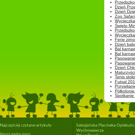
Przedszkol
Dzień Prz
Dzień Dzie
Zoo Safari
Wycieczka 
Święto Min
Przedszkol
Wycieczka
Ferie zim
Dzień babc
Bal karna
Bal karna
Pasowanie
Pasowanie
Dzień Chło
Maturzyśc
Tenis stoł
Futsal 201
Przywitani
Półkolonie
Spotkanie
Najczęściej czytane artykuły
Salezjańska Placówka Opiekuńc
Wychowawcza
Nasza kadra
[8692]