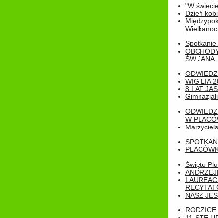
"W świecie
Dzień kobi
Międzypoko
Wielkanoc
Spotkanie 
OBCHODY
ŚW.JANA..
ODWIEDZ
WIGILIA 2
8 LAT JA
Gimnazjali
ODWIEDZ
W PLACÓW
Marzyciels
SPOTKAN
PLACÓWK
Święto Pl
ANDRZEJKI
LAUREAC
RECYTATO
NASZ JES
RODZICE 
11-STE U