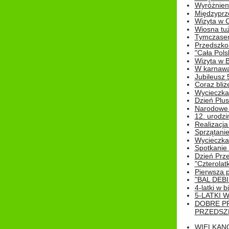
Wyróżnieni
Międzyprz
Wizyta w 
Wiosna tuż,
Tymczasem 
Przedszkol
"Cała Pols
Wizyta w B
W karnawa
Jubileusz 
Coraz bliż
Wycieczka
Dzień Plus
Narodowe Ś
12. urodzi
Realizacja
Sprzątanie
Wycieczka
Spotkanie 
Dzień Prz
"Czterolat
Pierwsza 
"BAL DEB
4-latki w b
5-LATKI W
DOBRE P
PRZEDSZ
WIELKAN