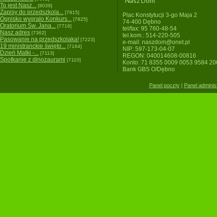
"Nasz Dom"
To jest Nasz...
[8039]
Zapisy do przedszkola...
[7915]
Plac Konstytucji 3-go Maja 2
Ognisko wygrało Konkurs...
[7825]
74-400 Dębno
Oratorium Św. Jana...
[7716]
tel/fax: 95 760-48-54
Nasz adres
[7362]
tel.kom.: 514-220-505
Pasowanie na przedszkolaka!
[7223]
e-mail: naszdom@onet.pl
19 ministranckie święto...
[7164]
NIP: 597-173-04-07
Dzień Matki -...
[7113]
REGON: 040014608-00816
Spotkanie z dinozaurami
[7110]
Konto: 71 8355 0009 0053 9584 2
Bank GBS O/Dębno
Panel poczty
|
Panel adminis