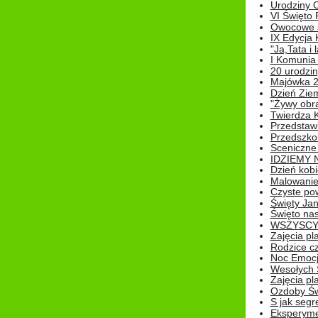
Urodziny O
VI Święto 
Owocowe s
IX Edycja 
"Ja,Tata i 
I Komunia 
20 urodziny
Majówka 
Dzień Ziem
"Żywy obra
Twierdza 
Przedstaw
Przedszkol
Sceniczne
IDZIEMY 
Dzień kobi
Malowanie
Czyste pow
Święty Ja
Święto na
WSZYSCY 
Zajęcia pl
Rodzice cz
Noc Emocj
Wesołych 
Zajęcia pl
Ozdoby Św
S jak segr
Eksperyme