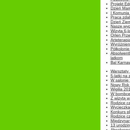
Projekt E
Dzień Mam
I Komunia S
Praca zdal
Dzień Ziem
Nasze wypi
Wizyta 6-l
Orlen Prz
Arteterapi
Wyróżnieni
Półkoloni
Absolwent
latkom
Bal Karna
Warsztaty
5-latki na
W salonie 
Nowy Rok
Wigilia 20
W bombc
Z wizytą w
Rodzice cz
Wycieczka 
Konkurs pl
Rodzice cz
Międzynar
13 urodzin
Absolwenc