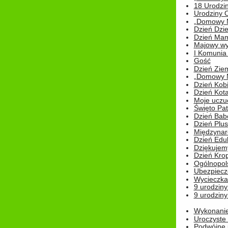
18 Urodzin
Urodziny Ol
„Domowy Mi
Dzień Dzie
Dzień Mam
Majowy wy
I Komunia S
Gość
Dzień Zie
„Domowy Mi
Dzień Kob
Dzień Kot
Moje uczuc
Święto Pat
Dzień Babc
Dzień Plu
Międzynar
Dzień Edu
Dziękuje
Dzień Kro
Ogólnopol
Ubezpiecz
Wycieczka
9 urodziny
9 urodziny
Wykonanie 
Uroczyste
Podwójne u