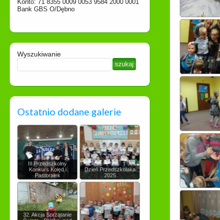
Konto: 71 8355 0009 0053 9584 2000 0001
Bank GBS O/Dębno
Wyszukiwanie
Ostatnio dodane galerie
III Przedszkolny
Konkurs Kolęd i
Dzień Przedszkolaka
Pastorałek
2025
32. Akcja Sprzątanie