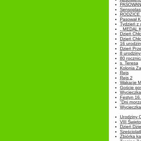
PASOWAN
Sensoplas
RODZICE 
Pasował K
Tydzień z
„ MEDAL 
Dzień Chł
Dzień Chł
16 urodziny
Dzień Prz
8 urodziny 
80 rocznic
s. Teresa
Kolonia Z
Rejs
Rejs 2
Wakacje M
Goście go
Wycieczka 
Festyn 16
"Dni morz
Wycieczka 
Urodziny Ol
VIII Święt
Dzień Dzi
Sześciolat
Zbiórka ka