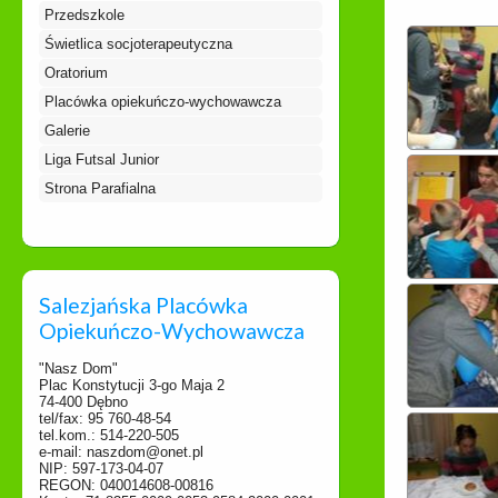
Przedszkole
Świetlica socjoterapeutyczna
Oratorium
Placówka opiekuńczo-wychowawcza
Galerie
Liga Futsal Junior
Strona Parafialna
Salezjańska Placówka
Opiekuńczo-Wychowawcza
"Nasz Dom"
Plac Konstytucji 3-go Maja 2
74-400 Dębno
tel/fax: 95 760-48-54
tel.kom.: 514-220-505
e-mail: naszdom@onet.pl
NIP: 597-173-04-07
REGON: 040014608-00816