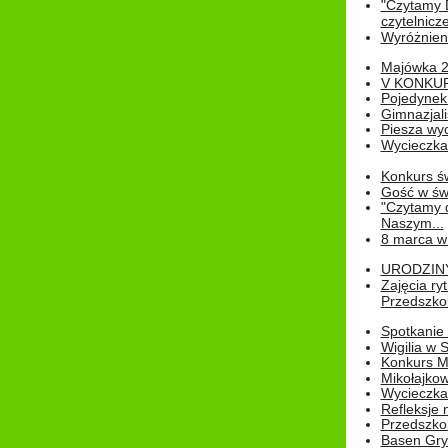
"Czytamy D
czytelnicze
Wyróżnienie
Majówka 
V KONKUR
Pojedynek
Gimnazjali
Piesza wyc
Wycieczk
Konkurs św
Gość w świe
"Czytamy d
Naszym...
8 marca w
URODZINY 
Zajęcia r
Przedszkol
Spotkanie 
Wigilia w
Konkurs M
Mikołajko
Wycieczka 
Refleksje 
Przedszkol
Basen Gryf