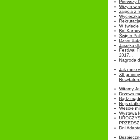
Pierwszy 
Wizyta w s
zajęcia z
Wycieczka
Rekrutacja
W świecie
Bal Karna
Święto Pat
Dzień Babc
Jasełka dla
Festiwal P
2017...
Nagroda dl
Jak mnie w
XII gminn
Recytatorsk
Witamy Jes
Drzewa ma
Bądź mądr
Rejs statk
Wesołe mias
Wystawa k
UROCZYS
PRZEDSZ
Dni Adapt
Bezpieczne