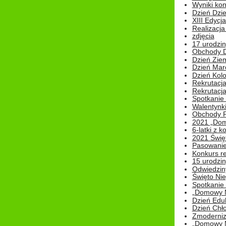
Wyniki ko
Dzień Dzi
XIII Edycj
Realizacj
zdjęcia
17 urodzin
Obchody Dn
Dzień Zie
Dzień Mar
Dzień Kolo
Rekrutacj
Rekrutacja
Spotkanie
Walentynk
Obchody P
2021 „Domo
6-latki z 
2021 Świe
Pasowanie
Konkurs re
15 urodzin
Odwiedziny
Święto Nie
Spotkanie 
„Domowy Mi
Dzień Edu
Dzień Chł
Zmoderniz
„Domowy Mi