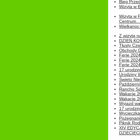
Bieg Prze
Wizyta w B
Wizyta w 
Centrum...
Wielkanoc 
Z wizytą n
DZIEŃ KO
Tłusty Cz
Obchody Dn
Ferie 2024
Ferie 2024
Ferie 2024
17 urodzin
Urodziny W
Święto Nie
Październi
Rancho Sa
Wakacje 2
Wakacje 20
Wyjazd wak
17 urodzin
Wycieczka
Pożegnani
Piknik Rod
XIV EDYC
DZIECIĘC