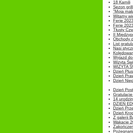
18 Kamili
Sezon gri
"Moja mał
Witamy wi
Ferie 2023
Ferie 2023
Tłusty Cz
II Międzyp
Obchody d
List gratul
Nasi styczn
Kolędowan
Wyjazd do 
Wizyta Świ
WIZYTA Ś
Dzień Plu
Dzień Pra
Dzień Niep
Dzień Post
Gratulacje
14 urodzin
DZIEŃ ED
Dzień Prz
Dzień Kro
Z galerii B
Wakacje 2
Zakończen
Pożegnani