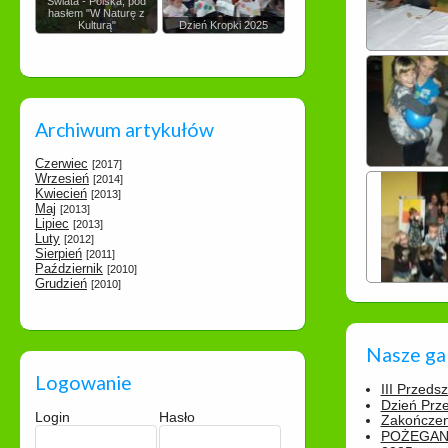
Świata - Polska, pod
hasłem "W Naturę z
Kulturą"
Dzień Kropki 2025
Archiwum artykułów
Czerwiec
[2017]
Wrzesień
[2014]
Kwiecień
[2013]
Maj
[2013]
Lipiec
[2013]
Luty
[2012]
Sierpień
[2011]
Październik
[2010]
Grudzień
[2010]
Nasze ga
Logowanie
III Przeds
Dzień Prz
Login
Hasło
Zakończen
POŻEGAN