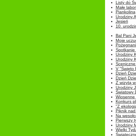
Listy do Ś
Małe labo
Piankolina
Urodziny A
Jesień
10. urodzin
Bal Pani J
Moje uczu
Pożegnani
Spotkanie
Urodziny K
Urodziny K
Sceniczne
V "Święto 
Dzień Dziec
Dzień Dziec
Z wizytą w
Urodziny Ju
Światowy 
Wiosenne 
Konkurs 
"Z ekologią
Piknik nad
Na wesoło
Pierwszy t
Urodziny 
Wielki Tyd
Świąteczne