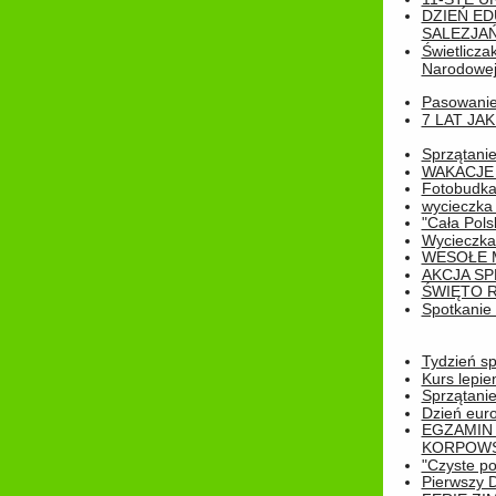
DZIEŃ E
SALEZJAŃ
Świetlicza
Narodowe
Pasowanie 
7 LAT JA
Sprzątanie
WAKACJE 
Fotobudk
wycieczka
"Cała Pols
Wycieczka
WESOŁE 
AKCJA SP
ŚWIĘTO 
Spotkanie 
Tydzień sp
Kurs lepie
Sprzątanie
Dzień eur
EGZAMIN
KORPOWS
"Czyste po
Pierwszy 