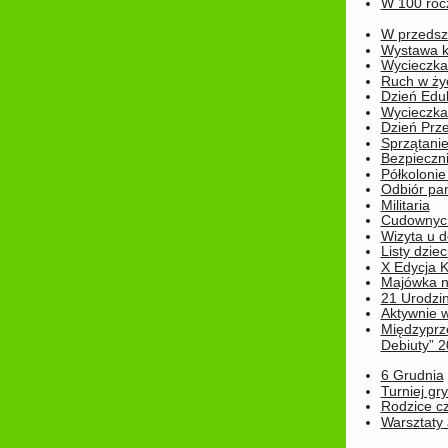
W 100 rocz
W przedszk
Wystawa kr
Wycieczka
Ruch w życ
Dzień Edu
Wycieczka 
Dzień Prz
Sprzątani
Bezpieczn
Półkolonie
Odbiór pam
Militaria
Cudownyc
Wizyta u d
Listy dziec
X Edycja K
Majówka n
21 Urodzin
Aktywnie 
Międzyprz
Debiuty” 
6 Grudnia
Turniej gry
Rodzice cz
Warsztaty 