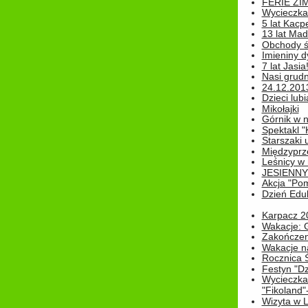
FERIE ZI
Wycieczka 
5 lat Kacp
13 lat Madz
Obchody św
Imieniny d
7 lat Jasia
Nasi grudni
24.12.2013r
Dzieci lubi
Mikołajki
Górnik w 
Spektakl "
Starszaki 
Międzyprze
Leśnicy w
JESIENNY
Akcja "Pom
Dzień Edu
Karpacz 2
Wakacje: 
Zakończen
Wakacje n
Rocznica 
Festyn "Dz
Wycieczka
"Fikoland"
Wizyta w L