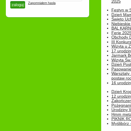
2025
Zapomniałem hasła
Festyn w 
Dzień Ma
Święto Uch
Niebieskie
BAL KAR
Ferie 2025
Obchody Dn
III Konkurs
Wizyta u 
17 urodzin
Jarmark B
Wizyta Św.
Dzień Post
Pasowanie
Warsztaty
postaw rod
16 urodzin
Dzień Kro
12 urodzin
Zakończen
Pożegnani
Urodziny Wik
Hmm metamo
PIKNIK R
Myślibórz 