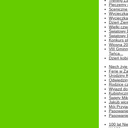
Trening Za
Pieczemy 
Sceniczne 
Wycieczka
Wycieczka 
Dzień Zie
Wielki czw
Światowy 
Światowy 
Konkurs pl
Wiosna 2
VIII Gminn
Tańca...
Dzień kob
Niech żyje
Ferie w Z
Urodziny K
Odwiedzin
Rodzice cz
Wyjazd do
Kubistyczn
Święty Miko
Jakub wice
Mój Przyja
Pasowanie
Pasowanie
100 lat Ni