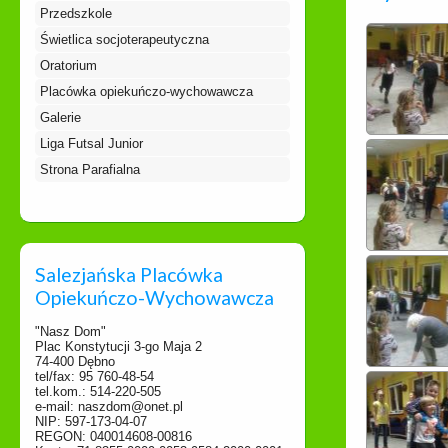
Przedszkole
Świetlica socjoterapeutyczna
Oratorium
Placówka opiekuńczo-wychowawcza
Galerie
Liga Futsal Junior
Strona Parafialna
Salezjańska Placówka
Opiekuńczo-Wychowawcza
"Nasz Dom"
Plac Konstytucji 3-go Maja 2
74-400 Dębno
tel/fax: 95 760-48-54
tel.kom.: 514-220-505
e-mail: naszdom@onet.pl
NIP: 597-173-04-07
REGON: 040014608-00816