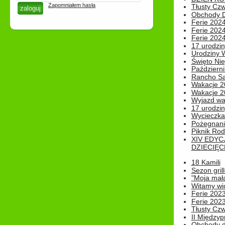
Zapomniałem hasła
Tłusty Cz
Obchody Dn
Ferie 2024
Ferie 2024
Ferie 2024
17 urodzin
Urodziny W
Święto Nie
Październi
Rancho Sa
Wakacje 2
Wakacje 20
Wyjazd wak
17 urodzin
Wycieczka
Pożegnani
Piknik Rod
XIV EDYC
DZIECIĘC
18 Kamili
Sezon gri
"Moja mał
Witamy wi
Ferie 2023
Ferie 2023
Tłusty Cz
II Międzyp
Obchody d