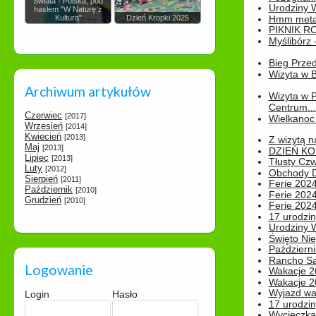
Świata - Polska, pod
Urodziny Wik
hasłem "W Naturę z
Kulturą"
Dzień Kropki 2025
Hmm metamo
PIKNIK R
Myślibórz 
Bieg Prze
Wizyta w B
Archiwum artykułów
Wizyta w 
Centrum...
Czerwiec
[2017]
Wielkanoc 
Wrzesień
[2014]
Kwiecień
[2013]
Z wizytą n
Maj
[2013]
DZIEŃ KO
Lipiec
[2013]
Tłusty Cz
Luty
[2012]
Obchody Dn
Sierpień
[2011]
Ferie 2024
Październik
[2010]
Ferie 2024
Grudzień
[2010]
Ferie 2024
17 urodzin
Urodziny W
Święto Nie
Październi
Rancho Sa
Logowanie
Wakacje 2
Wakacje 20
Wyjazd wak
Login
Hasło
17 urodzin
Wycieczka