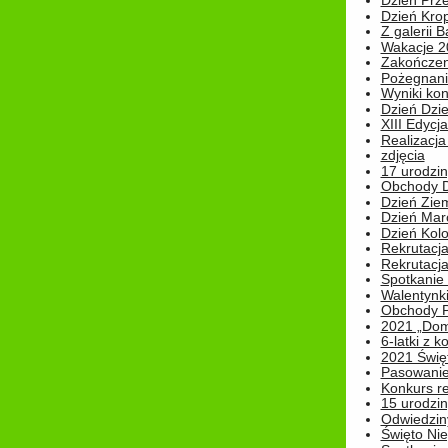
Dzień Prz
Dzień Kro
Z galerii B
Wakacje 2
Zakończen
Pożegnani
Wyniki ko
Dzień Dzi
XIII Edycj
Realizacj
zdjęcia
17 urodzin
Obchody Dn
Dzień Zie
Dzień Mar
Dzień Kolo
Rekrutacj
Rekrutacja
Spotkanie
Walentynk
Obchody P
2021 „Domo
6-latki z 
2021 Świe
Pasowanie
Konkurs re
15 urodzin
Odwiedziny
Święto Nie