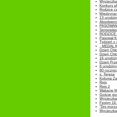
Wycieczka 
Konkurs pl
Rodzice cz
Międzynar
13 urodzin
Absolwenc
PASOWAN
Sensoplas
RODZICE 
Pasował K
Tydzień z
„ MEDAL 
Dzień Chł
Dzień Chł
16 urodziny
Dzień Prz
8 urodziny 
80 rocznic
s. Teresa
Kolonia Z
Rejs
Rejs 2
Wakacje M
Goście go
Wycieczka 
Festyn 16
"Dni morz
Wycieczka 