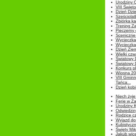
Urodziny Ol
VIII Święt
Dzień Dzi
Sześciolat
Zbiórka ka
Trening Za
Pieczemy 
Sceniczne 
Wycieczka
Wycieczka 
Dzień Zie
Wielki czw
Światowy 
Światowy 
Konkurs pl
Wiosna 2
VIII Gminn
Tańca...
Dzień kob
Niech żyje
Ferie w Z
Urodziny K
Odwiedzin
Rodzice cz
Wyjazd do
Kubistyczn
Święty Miko
Jakub wice