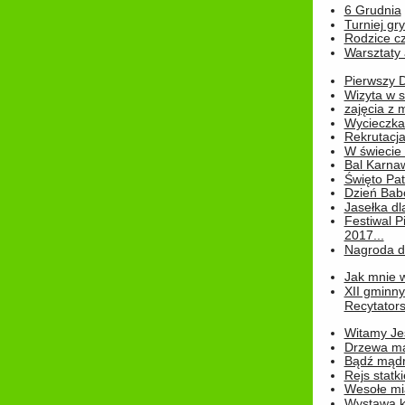
6 Grudnia
Turniej gry
Rodzice cz
Warsztaty 
Pierwszy 
Wizyta w s
zajęcia z
Wycieczka
Rekrutacja
W świecie
Bal Karna
Święto Pat
Dzień Babc
Jasełka dla
Festiwal P
2017...
Nagroda dl
Jak mnie w
XII gminn
Recytatorsk
Witamy Jes
Drzewa ma
Bądź mądr
Rejs statk
Wesołe mias
Wystawa k