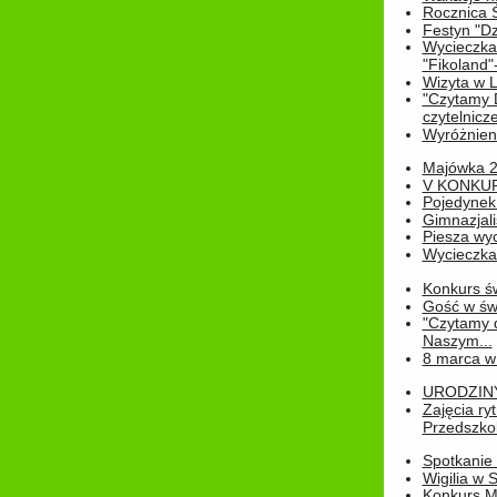
Rocznica 
Festyn "Dz
Wycieczka
"Fikoland"
Wizyta w L
"Czytamy D
czytelnicze
Wyróżnienie
Majówka 
V KONKUR
Pojedynek
Gimnazjali
Piesza wyc
Wycieczk
Konkurs św
Gość w świe
"Czytamy d
Naszym...
8 marca w
URODZINY 
Zajęcia r
Przedszkol
Spotkanie 
Wigilia w
Konkurs M