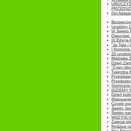
UROCZYS
PRZEDSZ
Dni Adapt
Bezpieczne
Urodziny O
VI Święto 
Owocowe s
IX Edycja 
"Ja,Tata i 
I Komunia 
20 urodziny
Majówka 
Dzień Ziem
"Żywy obra
Twierdza 
Przedstaw
Przedszkol
Sceniczne
IDZIEMY 
Dzień kobi
Malowanie
Czyste pow
Święty Ja
Święto na
WSZYSCY 
Zajęcia pl
Rodzice cz
Noc Emocj