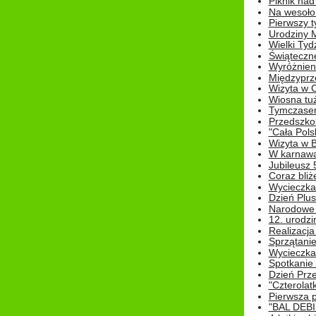
Piknik nad
Na wesoło
Pierwszy t
Urodziny 
Wielki Tyd
Świąteczne
Wyróżnieni
Międzyprz
Wizyta w 
Wiosna tuż,
Tymczasem 
Przedszkol
"Cała Pols
Wizyta w B
W karnawa
Jubileusz 
Coraz bliż
Wycieczka
Dzień Plus
Narodowe Ś
12. urodzi
Realizacja
Sprzątanie
Wycieczka
Spotkanie 
Dzień Prz
"Czterolat
Pierwsza 
"BAL DEB