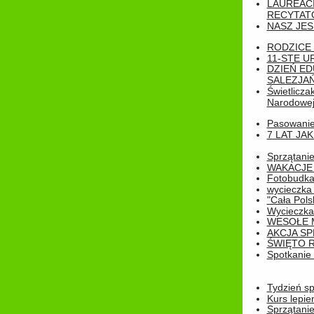
LAUREAC
RECYTATO
NASZ JES
RODZICE 
11-STE U
DZIEŃ E
SALEZJAŃ
Świetlicza
Narodowe
Pasowanie 
7 LAT JA
Sprzątanie
WAKACJE 
Fotobudk
wycieczka
"Cała Pols
Wycieczka
WESOŁE 
AKCJA SP
ŚWIĘTO 
Spotkanie 
Tydzień sp
Kurs lepie
Sprzątanie