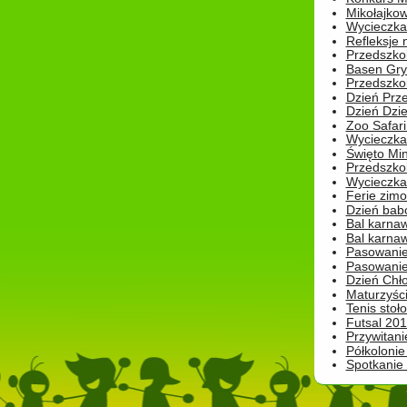
Mikołajko
Wycieczka 
Refleksje 
Przedszkol
Basen Gryf
Przedszkol
Dzień Prz
Dzień Dzie
Zoo Safari
Wycieczka 
Święto Min
Przedszkol
Wycieczka
Ferie zim
Dzień babc
Bal karna
Bal karna
Pasowanie
Pasowanie
Dzień Chło
Maturzyśc
Tenis stoł
Futsal 201
Przywitani
Półkolonie
Spotkanie