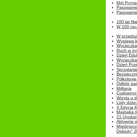
Mój Przyja
Pasowanie
Pasowanie
100 lat Ni
W 100 rocz
W przedszk
Wystawa kr
Wycieczka
Ruch w życ
Dzień Edu
Wycieczka 
Dzień Prz
Sprzątani
Bezpieczn
Półkolonie
Odbiór pam
Militaria
Cudownyc
Wizyta u d
Listy dziec
X Edycja K
Majówka n
21 Urodzin
Aktywnie 
Międzyprz
Debiuty” 