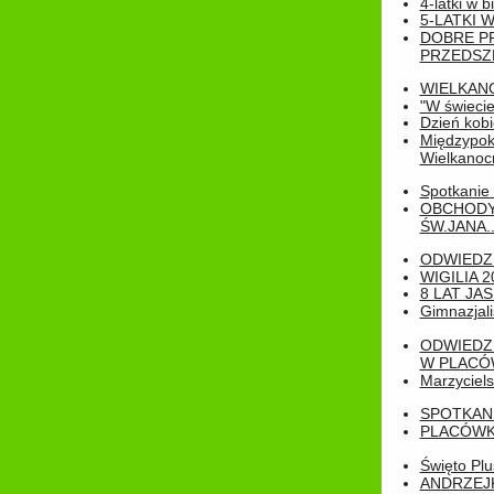
4-latki w b
5-LATKI W
DOBRE P
PRZEDSZ
WIELKAN
"W świecie
Dzień kobi
Międzypoko
Wielkanoc
Spotkanie 
OBCHODY
ŚW.JANA..
ODWIEDZ
WIGILIA 2
8 LAT JA
Gimnazjali
ODWIEDZ
W PLACÓW
Marzyciels
SPOTKAN
PLACÓWK
Święto Pl
ANDRZEJKI