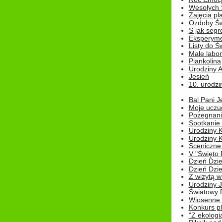
Wesołych 
Zajęcia pl
Ozdoby Św
S jak segr
Eksperyme
Listy do Ś
Małe labo
Piankolina
Urodziny A
Jesień
10. urodzin
Bal Pani J
Moje uczu
Pożegnani
Spotkanie
Urodziny K
Urodziny K
Sceniczne
V "Święto 
Dzień Dziec
Dzień Dziec
Z wizytą w
Urodziny Ju
Światowy 
Wiosenne 
Konkurs 
"Z ekologią