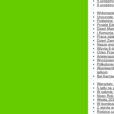
9 urodziny
9 urodziny
Wykonanie 
Uroczyste
Podwójne u
Projekt E
Dzień Mam
I Komunia S
Praca zdal
Dzień Ziem
Nasze wypi
Wizyta 6-l
Orlen Prz
Arteterapi
Wyróżnieni
Półkoloni
Absolwent
latkom
Bal Karna
Warsztaty
5-latki na
W salonie 
Nowy Rok
Wigilia 20
W bombc
Z wizytą w
Rodzice cz