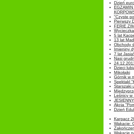
Dzień eur
EGZAMIN
KORPOWS
"Czyste po
Pierwszy 
FERIE ZI
Wycieczka 
5 lat Kacp
13 lat Madz
Obchody św
Imieniny d
7 lat Jasia
Nasi grudni
24.12.2013r
Dzieci lubi
Mikołajki
Górnik w 
Spektakl "
Starszaki 
Międzyprze
Leśnicy w
JESIENNY
Akcja "Pom
Dzień Edu
Karpacz 2
Wakacje: 
Zakończen
Wakacje n