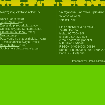
Najczęściej czytane artykuły
Salezjańska Placówka Opiekuńc
Wychowawcza
Nasza kadra
[8694]
"Nasz Dom"
To jest Nasz...
[8042]
Zapisy do przedszkola...
[7920]
Plac Konstytucji 3-go Maja 2
Ognisko wygrało Konkurs...
[7831]
74-400 Dębno
Oratorium Św. Jana...
[7722]
tel/fax: 95 760-48-54
Nasz adres
[7367]
tel.kom.: 514-220-505
Pasowanie na przedszkolaka!
[7226]
e-mail: naszdom@onet.pl
19 ministranckie święto...
[7169]
NIP: 597-173-04-07
Dzień Matki -...
[7118]
REGON: 040014608-00816
Spotkanie z dinozaurami
[7116]
Konto: 71 8355 0009 0053 9584 2
Bank GBS O/Dębno
Panel poczty
|
Panel adminis