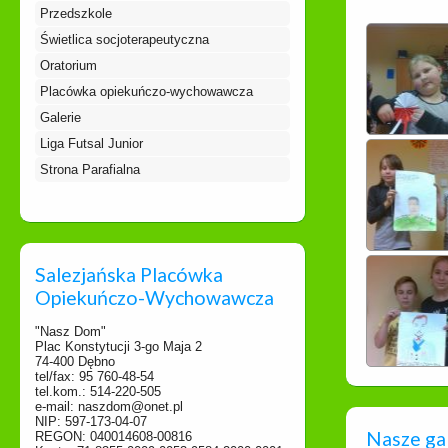
Przedszkole
Świetlica socjoterapeutyczna
Oratorium
Placówka opiekuńczo-wychowawcza
Galerie
Liga Futsal Junior
Strona Parafialna
Salezjańska Placówka
Opiekuńczo-Wychowawcza
"Nasz Dom"
Plac Konstytucji 3-go Maja 2
74-400 Dębno
tel/fax: 95 760-48-54
tel.kom.: 514-220-505
e-mail: naszdom@onet.pl
NIP: 597-173-04-07
Nasze ga
REGON: 040014608-00816