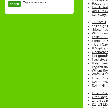
Zapomniałem hasła
Pożegnani
Piknik Rod
XIV EDYC
DZIECIĘC
18 Kamili
Sezon gri
"Moja mał
Witamy wi
Ferie 2023
Ferie 2023
Tłusty Cz
II Międzyp
Obchody d
List gratul
Nasi styczn
Kolędowan
Wyjazd do 
Wizyta Świ
WIZYTA Ś
Dzień Plu
Dzień Pra
Dzień Niep
Dzień Post
Gratulacje
14 urodzin
DZIEŃ ED