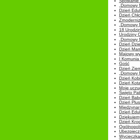
Spotkanie 
„Domowy Mi
Dzień Edu
Dzień Chł
Zmoderniz
„Domowy Mi
18 Urodzin
Urodziny Ol
„Domowy Mi
Dzień Dzie
Dzień Mam
Majowy wy
I Komunia S
Gość
Dzień Zie
„Domowy Mi
Dzień Kob
Dzień Kot
Moje uczuc
Święto Pat
Dzień Babc
Dzień Plu
Międzynar
Dzień Edu
Dziękuje
Dzień Kro
Ogólnopol
Ubezpiecz
Wycieczka