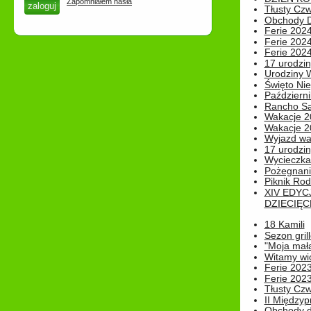
Zapomniałem hasła
Tłusty Cz
Obchody Dn
Ferie 2024
Ferie 2024
Ferie 2024
17 urodzin
Urodziny W
Święto Nie
Październi
Rancho Sa
Wakacje 2
Wakacje 20
Wyjazd wak
17 urodzin
Wycieczka
Pożegnani
Piknik Rod
XIV EDYC
DZIECIĘC
18 Kamili
Sezon gri
"Moja mał
Witamy wi
Ferie 2023
Ferie 2023
Tłusty Cz
II Międzyp
Obchody d