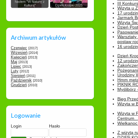
hasłem "W Naturę z
III Konkurs
Kulturą"
Dzień Kropki 2025
Wizyta u 
17 urodzin
Jarmark B
Wizyta Św.
Dzień Post
Pasowanie
Archiwum artykułów
Warsztaty
postaw rod
16 urodzin
Czerwiec
[2017]
Wrzesień
[2014]
Dzień Kro
Kwiecień
[2013]
12 urodzin
Maj
[2013]
Zakończen
Lipiec
[2013]
Pożegnani
Luty
[2012]
Urodziny Wik
Sierpień
[2011]
Hmm metamo
Październik
[2010]
PIKNIK R
Grudzień
[2010]
Myślibórz 
Bieg Prze
Wizyta w B
Wizyta w 
Logowanie
Centrum...
Wielkanoc 
Login
Hasło
Z wizytą n
DZIEŃ KO