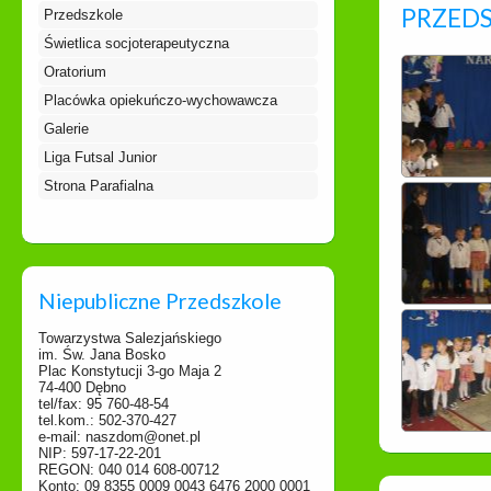
PRZED
Przedszkole
Świetlica socjoterapeutyczna
Oratorium
Placówka opiekuńczo-wychowawcza
Galerie
Liga Futsal Junior
Strona Parafialna
Niepubliczne Przedszkole
Towarzystwa Salezjańskiego
im. Św. Jana Bosko
Plac Konstytucji 3-go Maja 2
74-400 Dębno
tel/fax: 95 760-48-54
tel.kom.: 502-370-427
e-mail: naszdom@onet.pl
NIP: 597-17-22-201
REGON: 040 014 608-00712
Konto: 09 8355 0009 0043 6476 2000 0001