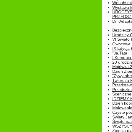
Wesołe mias
Wystawa k
UROCZYS
PRZEDSZ
Dni Adapt
Bezpieczne
Urodziny O
VI Święto 
Owocowe s
IX Edycja 
"Ja,Tata i 
I Komunia 
20 urodziny
Majówka 
Dzień Ziem
"Żywy obra
Twierdza 
Przedstaw
Przedszkol
Sceniczne
IDZIEMY 
Dzień kobi
Malowanie
Czyste pow
Święty Ja
Święto na
WSZYSCY 
Zajęcia pl