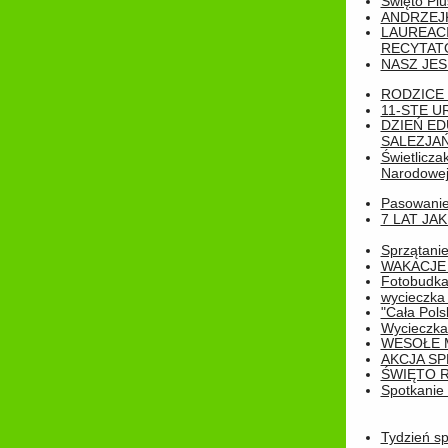
Święto Pl
ANDRZEJKI
LAUREAC
RECYTATO
NASZ JES
RODZICE 
11-STE U
DZIEŃ E
SALEZJAŃ
Świetlicza
Narodowe
Pasowanie 
7 LAT JA
Sprzątanie
WAKACJE 
Fotobudk
wycieczka
"Cała Pols
Wycieczka
WESOŁE 
AKCJA SP
ŚWIĘTO 
Spotkanie 
Tydzień sp