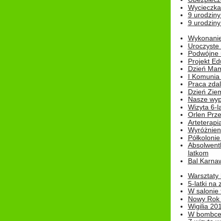
Wycieczka
9 urodziny
9 urodziny
Wykonanie 
Uroczyste
Podwójne u
Projekt E
Dzień Mam
I Komunia S
Praca zdal
Dzień Ziem
Nasze wypi
Wizyta 6-l
Orlen Prz
Arteterapi
Wyróżnieni
Półkoloni
Absolwent
latkom
Bal Karna
Warsztaty
5-latki na
W salonie 
Nowy Rok
Wigilia 20
W bombc