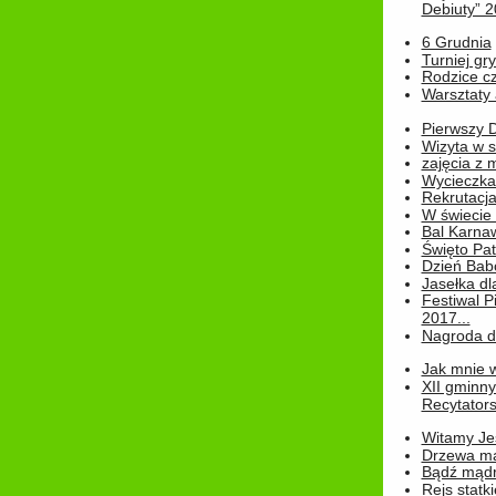
Debiuty” 
6 Grudnia
Turniej gry
Rodzice cz
Warsztaty 
Pierwszy 
Wizyta w s
zajęcia z
Wycieczka
Rekrutacja
W świecie
Bal Karna
Święto Pat
Dzień Babc
Jasełka dla
Festiwal P
2017...
Nagroda dl
Jak mnie w
XII gminn
Recytatorsk
Witamy Jes
Drzewa ma
Bądź mądr
Rejs statk