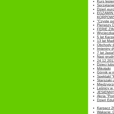
Kurs lepie
Sprzątanie
Dzień eur
EGZAMIN
KORPOWS
"Czyste po
Pierwszy 
FERIE ZI
Wycieczka 
5 lat Kacp
13 lat Madz
Obchody św
Imieniny d
7 lat Jasia
Nasi grudni
24.12.2013r
Dzieci lubi
Mikołajki
Górnik w 
Spektakl "
Starszaki 
Międzyprze
Leśnicy w
JESIENNY
Akcja "Pom
Dzień Edu
Karpacz 2
Wakacje: 