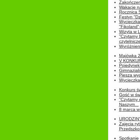
Zakończen
Wakacje n
Rocznica 
Festyn "Dz
Wycieczka
"Fikoland"
Wizyta w L
"Czytamy D
czytelnicze
Wyróżnienie
Majówka 
V KONKUR
Pojedynek
Gimnazjali
Piesza wyc
Wycieczk
Konkurs św
Gość w świe
"Czytamy d
Naszym...
8 marca w
URODZINY 
Zajęcia r
Przedszkol
Spotkanie 