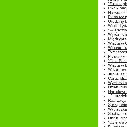
"Z ekologią
Piknik nad
Na wesoło
Pierwszy t
Urodziny 
Wielki Tyd
Świąteczne
Wyróżnieni
Międzyprz
Wizyta w 
Wiosna tuż,
Tymczasem 
Przedszkol
"Cała Pols
Wizyta w B
W karnawa
Jubileusz 
Coraz bliż
Wycieczka
Dzień Plus
Narodowe Ś
12. urodzi
Realizacja
Sprzątanie
Wycieczka
Spotkanie 
Dzień Prz
"Czterolat
Pierwsza 