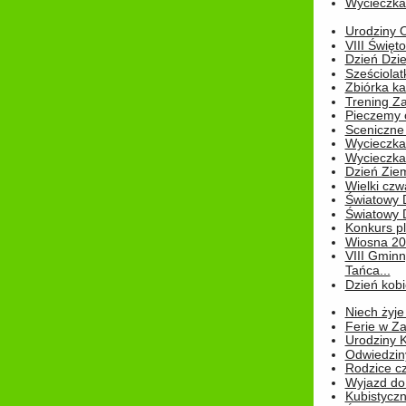
Wycieczka 
Urodziny Ol
VIII Święt
Dzień Dzi
Sześciolat
Zbiórka ka
Trening Za
Pieczemy 
Sceniczne 
Wycieczka
Wycieczka 
Dzień Zie
Wielki czw
Światowy 
Światowy 
Konkurs pl
Wiosna 2
VIII Gminn
Tańca...
Dzień kob
Niech żyje
Ferie w Z
Urodziny K
Odwiedzin
Rodzice cz
Wyjazd do
Kubistyczn