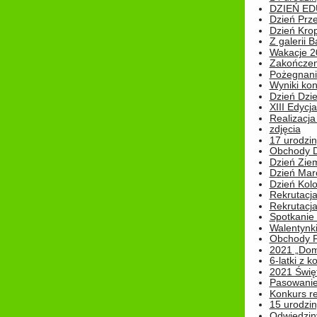
DZIEŃ ED
Dzień Prz
Dzień Kro
Z galerii B
Wakacje 2
Zakończen
Pożegnani
Wyniki ko
Dzień Dzi
XIII Edycj
Realizacj
zdjęcia
17 urodzin
Obchody Dn
Dzień Zie
Dzień Mar
Dzień Kolo
Rekrutacj
Rekrutacja
Spotkanie
Walentynk
Obchody P
2021 „Domo
6-latki z 
2021 Świe
Pasowanie
Konkurs re
15 urodzin
Odwiedziny