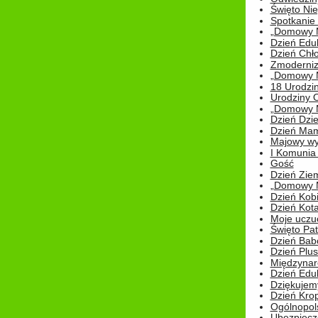
Święto Nie
Spotkanie 
„Domowy Mi
Dzień Edu
Dzień Chł
Zmoderniz
„Domowy Mi
18 Urodzin
Urodziny Ol
„Domowy Mi
Dzień Dzie
Dzień Mam
Majowy wy
I Komunia S
Gość
Dzień Zie
„Domowy Mi
Dzień Kob
Dzień Kot
Moje uczuc
Święto Pat
Dzień Babc
Dzień Plu
Międzynar
Dzień Edu
Dziękuje
Dzień Kro
Ogólnopol
Ubezpiecz