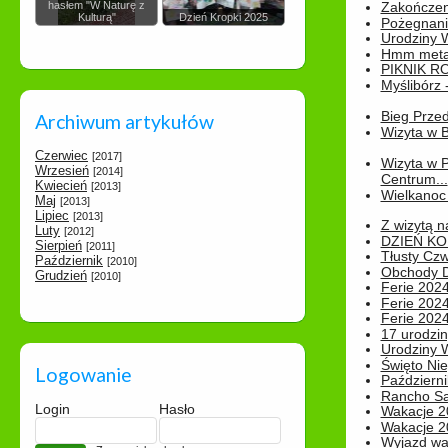
hasłem "W Naturę z
Zakończen
Kulturą"
Dzień Kropki 2025
Pożegnani
Urodziny Wik
Hmm metamo
PIKNIK R
Myślibórz 
Bieg Prze
Archiwum artykułów
Wizyta w B
Czerwiec
[2017]
Wizyta w 
Wrzesień
[2014]
Centrum...
Kwiecień
[2013]
Wielkanoc 
Maj
[2013]
Lipiec
[2013]
Z wizytą n
Luty
[2012]
DZIEŃ KO
Sierpień
[2011]
Tłusty Cz
Październik
[2010]
Obchody Dn
Grudzień
[2010]
Ferie 2024
Ferie 2024
Ferie 2024
17 urodzin
Urodziny W
Święto Nie
Logowanie
Październi
Rancho Sa
Login
Hasło
Wakacje 2
Wakacje 20
Wyjazd wak