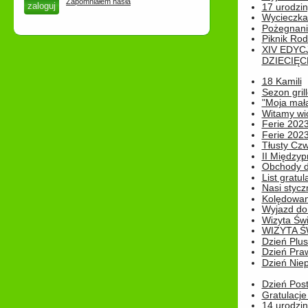
Zapomniałem hasła
17 urodzin
Wycieczka
Pożegnani
Piknik Rod
XIV EDYC
DZIECIĘC
18 Kamili
Sezon gri
"Moja mał
Witamy wi
Ferie 2023
Ferie 2023
Tłusty Cz
II Międzyp
Obchody d
List gratul
Nasi styczn
Kolędowan
Wyjazd do 
Wizyta Świ
WIZYTA Ś
Dzień Plu
Dzień Pra
Dzień Niep
Dzień Post
Gratulacje
14 urodzin