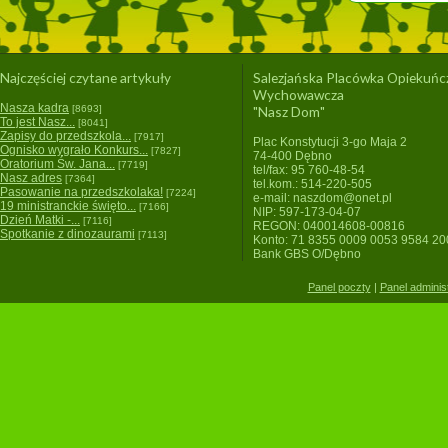
Najczęściej czytane artykuły
Salezjańska Placówka Opiekuńc
Wychowawcza
Nasza kadra
[8693]
"Nasz Dom"
To jest Nasz...
[8041]
Zapisy do przedszkola...
[7917]
Plac Konstytucji 3-go Maja 2
Ognisko wygrało Konkurs...
[7827]
74-400 Dębno
Oratorium Św. Jana...
[7719]
tel/fax: 95 760-48-54
Nasz adres
[7364]
tel.kom.: 514-220-505
Pasowanie na przedszkolaka!
[7224]
e-mail: naszdom@onet.pl
19 ministranckie święto...
[7166]
NIP: 597-173-04-07
Dzień Matki -...
[7116]
REGON: 040014608-00816
Spotkanie z dinozaurami
[7113]
Konto: 71 8355 0009 0053 9584 2
Bank GBS O/Dębno
Panel poczty
|
Panel adminis