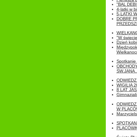
"BAL DEB
4-latki w b
5-LATKI W
DOBRE P
PRZEDSZ
WIELKAN
"W świecie
Dzień kobi
Międzypoko
Wielkanoc
Spotkanie 
OBCHODY
ŚW.JANA..
ODWIEDZ
WIGILIA 2
8 LAT JA
Gimnazjali
ODWIEDZ
W PLACÓW
Marzyciels
SPOTKAN
PLACÓWK