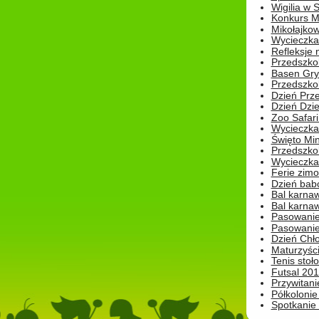
Wigilia w
Konkurs M
Mikołajko
Wycieczka 
Refleksje 
Przedszkol
Basen Gryf
Przedszkol
Dzień Prz
Dzień Dzie
Zoo Safari
Wycieczka 
Święto Min
Przedszkol
Wycieczka
Ferie zim
Dzień babc
Bal karna
Bal karna
Pasowanie
Pasowanie
Dzień Chło
Maturzyśc
Tenis stoł
Futsal 201
Przywitani
Półkolonie
Spotkanie