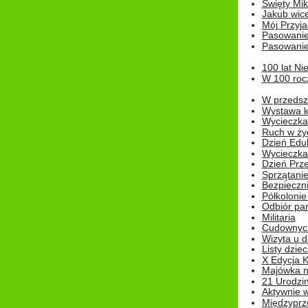
Święty Miko
Jakub wice
Mój Przyja
Pasowanie
Pasowanie
100 lat Ni
W 100 rocz
W przedszk
Wystawa kr
Wycieczka
Ruch w życ
Dzień Edu
Wycieczka 
Dzień Prz
Sprzątani
Bezpieczn
Półkolonie
Odbiór pam
Militaria
Cudownyc
Wizyta u d
Listy dziec
X Edycja K
Majówka n
21 Urodzin
Aktywnie 
Międzyprz