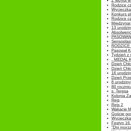
Z wizytą w
Rodzice cz
Wycieczka 
Konkurs pl
Rodzice cz
Międzynar
13 urodzin
Absolwenc
PASOWAN
Sensoplas
RODZICE 
Pasował K
Tydzień z
„ MEDAL 
Dzień Chł
Dzień Chł
16 urodziny
Dzień Prz
8 urodziny 
80 rocznic
s. Teresa
Kolonia Z
Rejs
Rejs 2
Wakacje M
Goście go
Wycieczka 
Festyn 16
"Dni morz