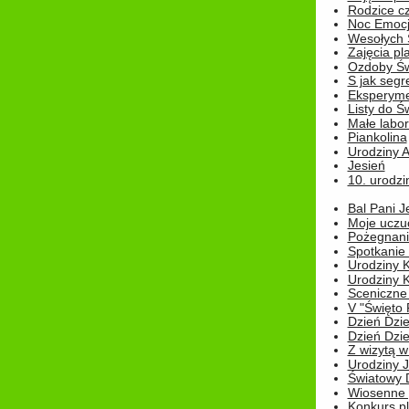
Rodzice cz
Noc Emocj
Wesołych 
Zajęcia pl
Ozdoby Św
S jak segr
Eksperyme
Listy do Ś
Małe labo
Piankolina
Urodziny A
Jesień
10. urodzin
Bal Pani J
Moje uczu
Pożegnani
Spotkanie
Urodziny K
Urodziny K
Sceniczne
V "Święto 
Dzień Dziec
Dzień Dziec
Z wizytą w
Urodziny Ju
Światowy 
Wiosenne 
Konkurs 