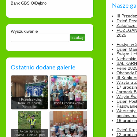
Bank GBS O/Dębno
Nasze ga
III Przeds
Dzień Prz
Zakończen
POŻEGAN
Wyszukiwanie
2025
Festyn w 
Dzień Ma
Święto Uch
Niebieskie
BAL KAR
Ostatnio dodane galerie
Ferie 2025
Obchody Dn
III Konkurs
Wizyta u 
17 urodzin
Jarmark B
Wizyta Św.
III Przedszkolny
Dzień Post
Konkurs Kolęd i
Dzień Przedszkolaka
Pasowanie
Pastorałek
2025
Warsztaty
postaw rod
16 urodzin
Dzień Kro
32. Akcja Sprzątanie
12 urodzin
Świata - Polska, pod