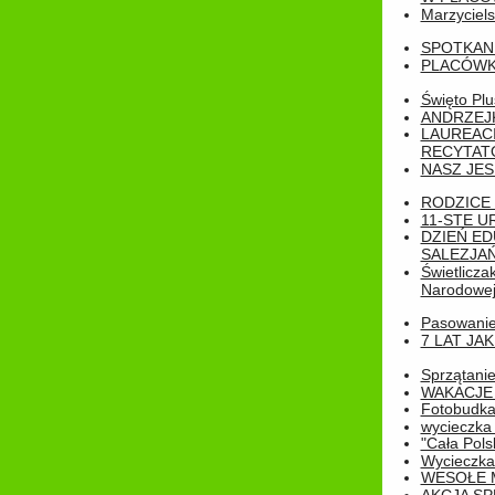
Marzyciels
SPOTKAN
PLACÓWK
Święto Pl
ANDRZEJKI
LAUREAC
RECYTATO
NASZ JES
RODZICE 
11-STE U
DZIEŃ E
SALEZJAŃ
Świetlicza
Narodowe
Pasowanie 
7 LAT JA
Sprzątanie
WAKACJE 
Fotobudk
wycieczka
"Cała Pols
Wycieczka
WESOŁE 