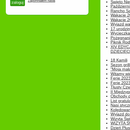
Zapomniałem hasła
Święto Nie
Październi
Rancho Sa
Wakacje 2
Wakacje 20
Wyjazd wak
17 urodzin
Wycieczka
Pożegnani
Piknik Rod
XIV EDYC
DZIECIĘC
18 Kamili
Sezon gri
"Moja mał
Witamy wi
Ferie 2023
Ferie 2023
Tłusty Cz
II Międzyp
Obchody d
List gratul
Nasi styczn
Kolędowan
Wyjazd do 
Wizyta Świ
WIZYTA Ś
Dzień Plu