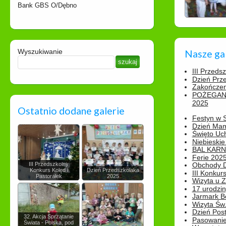
Bank GBS O/Dębno
Wyszukiwanie
Nasze ga
III Przeds
Dzień Prz
Zakończen
POŻEGAN
2025
Ostatnio dodane galerie
Festyn w 
Dzień Ma
Święto Uch
Niebieskie
BAL KAR
Ferie 2025
III Przedszkolny
Obchody Dn
Konkurs Kolęd i
Dzień Przedszkolaka
III Konkurs
Pastorałek
2025
Wizyta u 
17 urodzin
Jarmark B
Wizyta Św.
Dzień Post
32. Akcja Sprzątanie
Pasowanie
Świata - Polska, pod