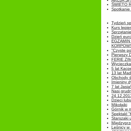
AKCJA SP
ŚWIĘTO 
Spotkanie 
Tydzień sp
Kurs lepie
Sprzątanie
Dzień eur
EGZAMIN
KORPOWS
"Czyste po
Pierwszy 
FERIE ZI
Wycieczka 
5 lat Kacp
13 lat Madz
Obchody św
Imieniny d
7 lat Jasia
Nasi grudni
24.12.2013r
Dzieci lubi
Mikołajki
Górnik w 
Spektakl "
Starszaki 
Międzyprze
Leśnicy w