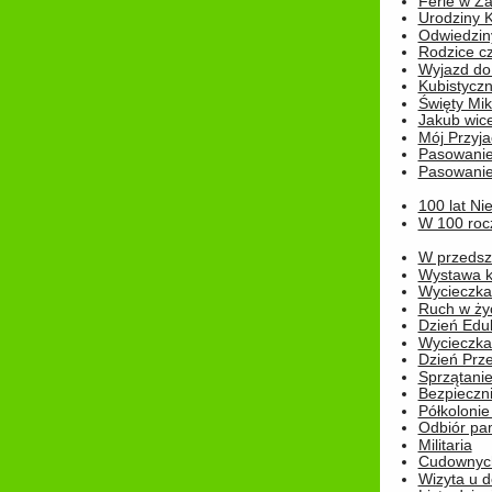
Ferie w Z
Urodziny K
Odwiedzin
Rodzice cz
Wyjazd do
Kubistyczn
Święty Miko
Jakub wice
Mój Przyja
Pasowanie
Pasowanie
100 lat Ni
W 100 rocz
W przedszk
Wystawa kr
Wycieczka
Ruch w życ
Dzień Edu
Wycieczka 
Dzień Prz
Sprzątani
Bezpieczn
Półkolonie
Odbiór pam
Militaria
Cudownyc
Wizyta u d