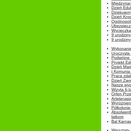
Międzynar
Dzień Edu
Dziękuje
Dzień Kro
Ogólnopol
Ubezpiecz
Wycieczka
9 urodziny
9 urodziny
Wykonanie 
Uroczyste
Podwójne u
Projekt E
Dzień Mam
I Komunia S
Praca zdal
Dzień Ziem
Nasze wypi
Wizyta 6-l
Orlen Prz
Arteterapi
Wyróżnieni
Półkoloni
Absolwent
latkom
Bal Karna
Warsztaty