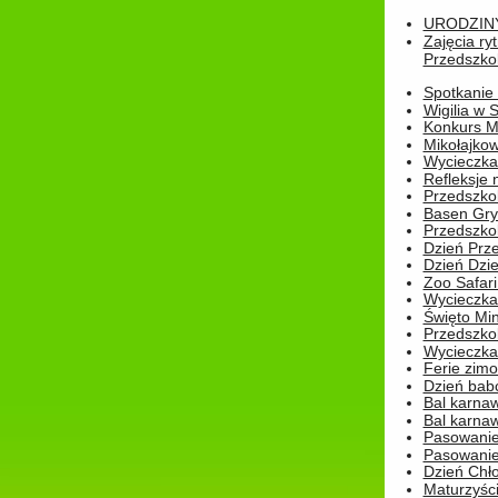
URODZINY 
Zajęcia r
Przedszkol
Spotkanie 
Wigilia w
Konkurs M
Mikołajko
Wycieczka 
Refleksje 
Przedszkol
Basen Gryf
Przedszkol
Dzień Prz
Dzień Dzie
Zoo Safari
Wycieczka 
Święto Min
Przedszkol
Wycieczka
Ferie zim
Dzień babc
Bal karna
Bal karna
Pasowanie
Pasowanie
Dzień Chło
Maturzyśc