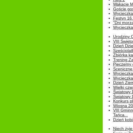
Wakacje M
Goście go
Wycieczka 
Festyn 16
"Dni morz
Wycieczka 
Urodziny Ol
VIII Święt
Dzień Dzi
Sześciolat
Zbiórka ka
Trening Za
Pieczemy 
Sceniczne 
Wycieczka
Wycieczka 
Dzień Zie
Wielki czw
Światowy 
Światowy 
Konkurs pl
Wiosna 2
VIII Gminn
Tańca...
Dzień kob
Niech żyje