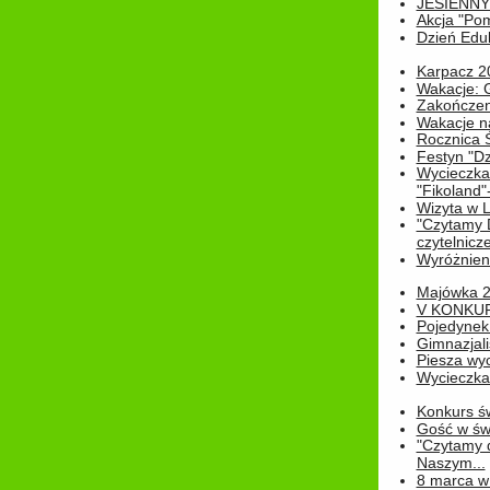
JESIENNY
Akcja "Pom
Dzień Edu
Karpacz 2
Wakacje: 
Zakończen
Wakacje n
Rocznica 
Festyn "Dz
Wycieczka
"Fikoland"
Wizyta w L
"Czytamy D
czytelnicze
Wyróżnienie
Majówka 
V KONKUR
Pojedynek
Gimnazjali
Piesza wyc
Wycieczk
Konkurs św
Gość w świe
"Czytamy d
Naszym...
8 marca w