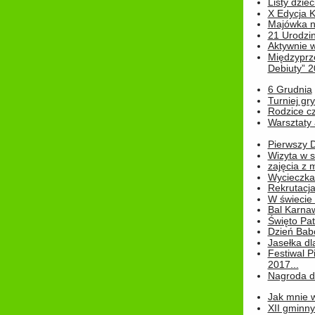
Listy dziec
X Edycja K
Majówka n
21 Urodzin
Aktywnie 
Międzyprz
Debiuty” 
6 Grudnia
Turniej gry
Rodzice cz
Warsztaty 
Pierwszy 
Wizyta w s
zajęcia z
Wycieczka
Rekrutacja
W świecie
Bal Karna
Święto Pat
Dzień Babc
Jasełka dla
Festiwal P
2017...
Nagroda dl
Jak mnie w
XII gminn