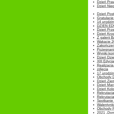
Dzień Pra
Dzień Niep
Dzień Post
Gratulacje
14 urodzin
DZIEŃ ED
Dzień Prz
Dzień Kro
Z galerii B
Wakacje 2
Zakończen
Pożegnani
Wyniki ko
Dzień Dzi
XIII Edycj
Realizacj
zdjęcia
17 urodzin
Obchody Dn
Dzień Zie
Dzień Mar
Dzień Kolo
Rekrutacj
Rekrutacja
Spotkanie
Walentynk
Obchody P
2021 „Domo