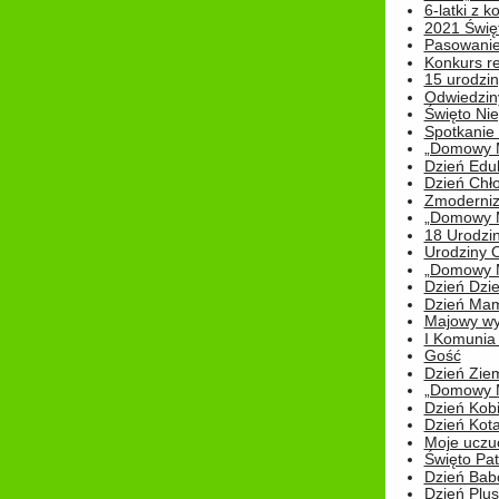
6-latki z 
2021 Świe
Pasowanie
Konkurs re
15 urodzin
Odwiedziny
Święto Nie
Spotkanie 
„Domowy Mi
Dzień Edu
Dzień Chł
Zmoderniz
„Domowy Mi
18 Urodzin
Urodziny Ol
„Domowy Mi
Dzień Dzie
Dzień Mam
Majowy wy
I Komunia S
Gość
Dzień Zie
„Domowy Mi
Dzień Kob
Dzień Kot
Moje uczuc
Święto Pat
Dzień Babc
Dzień Plu