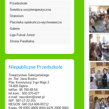
Przedszkole
Świetlica socjoterapeutyczna
Oratorium
Placówka opiekuńczo-wychowawcza
Galerie
Liga Futsal Junior
Strona Parafialna
Niepubliczne Przedszkole
Towarzystwa Salezjańskiego
im. Św. Jana Bosko
Plac Konstytucji 3-go Maja 2
74-400 Dębno
tel/fax: 95 760-48-54
tel.kom.: 502-370-427
e-mail: naszdom@onet.pl
NIP: 597-17-22-201
REGON: 040 014 608-00712
Konto: 09 8355 0009 0043 6476 2000 0001