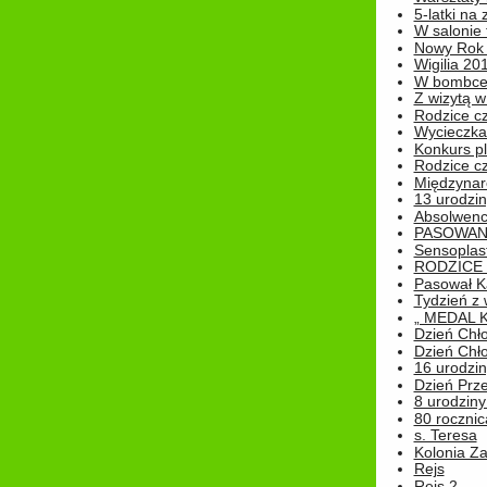
5-latki na
W salonie 
Nowy Rok
Wigilia 20
W bombc
Z wizytą w
Rodzice cz
Wycieczka 
Konkurs pl
Rodzice cz
Międzynar
13 urodzin
Absolwenc
PASOWAN
Sensoplas
RODZICE 
Pasował K
Tydzień z
„ MEDAL 
Dzień Chł
Dzień Chł
16 urodziny
Dzień Prz
8 urodziny 
80 rocznic
s. Teresa
Kolonia Z
Rejs
Rejs 2