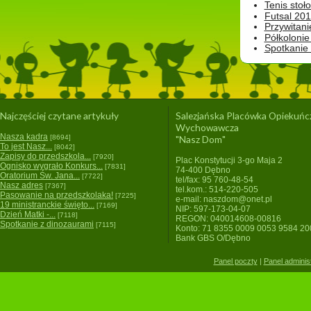
Tenis stoł
Futsal 201
Przywitani
Półkolonie
Spotkanie
Najczęściej czytane artykuły
Salezjańska Placówka Opiekuńc
Wychowawcza
Nasza kadra
[8694]
"Nasz Dom"
To jest Nasz...
[8042]
Zapisy do przedszkola...
[7920]
Plac Konstytucji 3-go Maja 2
Ognisko wygrało Konkurs...
[7831]
74-400 Dębno
Oratorium Św. Jana...
[7722]
tel/fax: 95 760-48-54
Nasz adres
[7367]
tel.kom.: 514-220-505
Pasowanie na przedszkolaka!
[7225]
e-mail: naszdom@onet.pl
19 ministranckie święto...
[7169]
NIP: 597-173-04-07
Dzień Matki -...
[7118]
REGON: 040014608-00816
Spotkanie z dinozaurami
[7115]
Konto: 71 8355 0009 0053 9584 2
Bank GBS O/Dębno
Panel poczty
|
Panel adminis