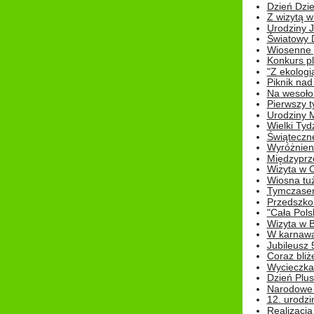
Dzień Dziec
Z wizytą w
Urodziny Ju
Światowy 
Wiosenne 
Konkurs 
"Z ekologią
Piknik nad
Na wesoło
Pierwszy t
Urodziny 
Wielki Tyd
Świąteczne
Wyróżnieni
Międzyprz
Wizyta w 
Wiosna tuż,
Tymczasem 
Przedszkol
"Cała Pols
Wizyta w B
W karnawa
Jubileusz 
Coraz bliż
Wycieczka
Dzień Plus
Narodowe Ś
12. urodzi
Realizacja