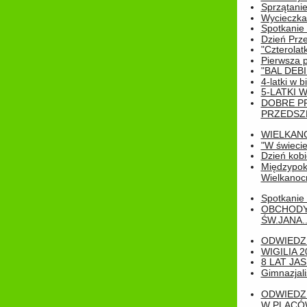
Sprzątanie
Wycieczka
Spotkanie 
Dzień Prz
"Czterolat
Pierwsza 
"BAL DEB
4-latki w b
5-LATKI W
DOBRE P
PRZEDSZ
WIELKAN
"W świecie
Dzień kobi
Międzypoko
Wielkanoc
Spotkanie 
OBCHODY
ŚW.JANA..
ODWIEDZ
WIGILIA 2
8 LAT JA
Gimnazjali
ODWIEDZ
W PLACÓW