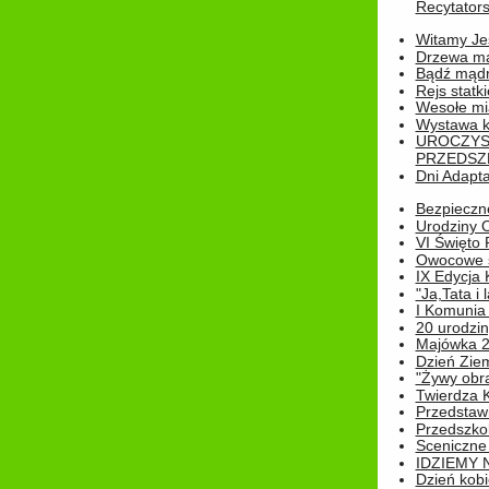
Recytatorsk
Witamy Jes
Drzewa ma
Bądź mądr
Rejs statk
Wesołe mias
Wystawa k
UROCZYS
PRZEDSZ
Dni Adapt
Bezpieczne
Urodziny O
VI Święto 
Owocowe s
IX Edycja 
"Ja,Tata i 
I Komunia 
20 urodziny
Majówka 
Dzień Ziem
"Żywy obra
Twierdza 
Przedstaw
Przedszkol
Sceniczne
IDZIEMY 
Dzień kobi