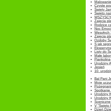
Malowanie
Czyste pow
Święty Ja
Święto na
WSZYSCY 
Zajęcia pl
Rodzice cz
Noc Emocj
Wesołych 
Zajęcia pl
Ozdoby Św
S jak segr
Eksperyme
Listy do Ś
Małe labo
Piankolina
Urodziny A
Jesień
10. urodzin
Bal Pani J
Moje uczu
Pożegnani
Spotkanie
Urodziny K
Urodziny K
Sceniczne
V "Święto 
Dzień Dziec