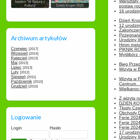
Warsztaty
hasłem "W Naturę z
Kulturą"
Dzień Kropki 2025
postaw rod
16 urodzin
Dzień Kro
12 urodzin
Zakończen
Pożegnani
Archiwum artykułów
Urodziny Wik
Hmm metamo
Czerwiec
[2017]
PIKNIK R
Wrzesień
[2014]
Myślibórz 
Kwiecień
[2013]
Maj
[2013]
Bieg Prze
Lipiec
[2013]
Wizyta w B
Luty
[2012]
Sierpień
[2011]
Wizyta w 
Październik
[2010]
Centrum...
Grudzień
[2010]
Wielkanoc 
Z wizytą n
DZIEŃ KO
Tłusty Cz
Obchody Dn
Logowanie
Ferie 2024
Ferie 2024
Ferie 2024
Login
Hasło
17 urodzin
Urodziny W