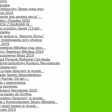
rzyn
erapia
 Edukacyjny Słowa mają moc
ie 2019
nie jest sprawą serca” ...
abci i Dziadka 2020
OK Z BAJKAMI W...
 urodziny Janek (13 lat)...
zianka
wi goście w „Naszym Domu”
 kolędowanie przy choince
i 2019
więtego Mikołaja oraz jego...
iny Świętego Mikołaja 2019
luszowego Misia 2019
ąd Piosenki Religijnej Cecyliada
dzyprzedszkolny Konkurs Recytatorski
 Edukacyjny
czytają dzieciom w grupie...
pada Święto Niepodległości
Kamila (16 lat) i...
e z pielęgniarką
na sportowo
dukacji Narodowej 2019
na basen do Gryfina
zytamy Dzieciom” w grupie...
e z Komendantem Straży Miejskiej...
 dzień jesieni w grupie...
ropki 2019