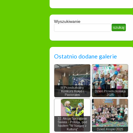
Wyszukiwanie
Ostatnio dodane galerie
III Przedszkolny
Konkurs Kolęd i
Dzień Przedszkolaka
Pastorałek
2025
32. Akcja Sprzątanie
Świata - Polska, pod
hasłem "W Naturę z
Kulturą"
Dzień Kropki 2025