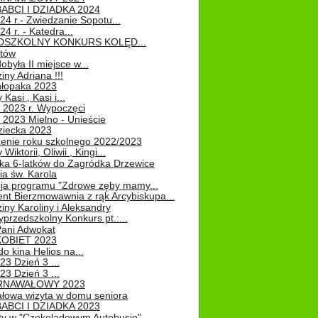
ABCI I DZIADKA 2024
24 r.- Zwiedzanie Sopotu...
24 r. - Katedra...
EDSZKOLNY KONKURS KOLĘD...
atów
obyła II miejsce w...
iny Adriana !!!
hłopaka 2023
Kasi , Kasi i...
 2023 r. Wypoczęci
 2023 Mielno - Unieście
ziecka 2023
enie roku szkolnego 2022/2023
Wiktorii, Oliwii , Kingi...
ka 6-latków do Zagródka Drzewice
ia św. Karola
cja programu "Zdrowe zęby mamy...
nt Bierzmowawnia z rąk Arcybiskupa...
iny Karoliny i Aleksandry
przedszkolny Konkurs pt.:...
Pani Adwokat
KOBIET 2023
o kina Helios na...
23 Dzień 3 ...
23 Dzień 3 ...
RNAWAŁOWY 2023
łowa wizyta w domu seniora
ABCI I DZIADKA 2023
ty w "Czekoladowym Autobusie"