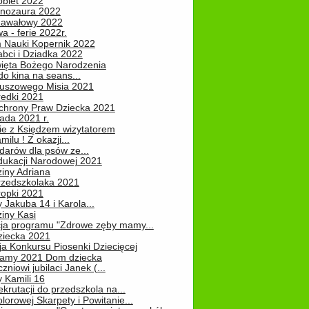
obiet 2022
inozaura 2022
nawałowy 2022
 - ferie 2022r.
 Nauki Kopernik 2022
abci i Dziadka 2022
ięta Bożego Narodzenia
o kina na seans...
luszowego Misia 2021
redki 2021
chrony Praw Dziecka 2021
pada 2021 r.
ie z Księdzem wizytatorem
milu ! Z okazji...
darów dla psów ze...
dukacji Narodowej 2021
iny Adriana
rzedszkolaka 2021
ropki 2021
 Jakuba 14 i Karola...
iny Kasi
cja programu "Zdrowe zęby mamy...
ziecka 2021
ja Konkursu Piosenki Dziecięcej
Mamy 2021 Dom dziecka
zniowi jubilaci Janek (...
 Kamili 16
ekrutacji do przedszkola na...
lorowej Skarpety i Powitanie...