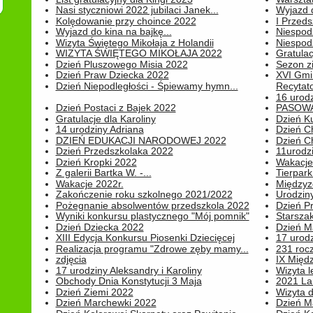
Nasi styczniowi 2022 jubilaci Janek...
Wyjazd 
Kolędowanie przy choince 2022
I Przeds
Wyjazd do kina na bajkę...
Niespod
Wizyta Świętego Mikołaja z Holandii
Niespod
WIZYTA ŚWIĘTEGO MIKOŁAJA 2022
Gratulac
Dzień Pluszowego Misia 2022
Sezon 
Dzień Praw Dziecka 2022
XVI Gmi
Dzień Niepodległości - Śpiewamy hymn...
Recytato
16 urodz
Dzień Postaci z Bajek 2022
PASOWA
Gratulacje dla Karoliny
Dzień K
14 urodziny Adriana
Dzień C
DZIEŃ EDUKACJI NARODOWEJ 2022
Dzień C
Dzień Przedszkolaka 2022
11urodz
Dzień Kropki 2022
Wakacje
Z galerii Bartka W. -...
Tierpark 
Wakacje 2022r.
Międzyzd
Zakończenie roku szkolnego 2021/2022
Urodziny 
Pożegnanie absolwentów przedszkola 2022
Dzień Pr
Wyniki konkursu plastycznego "Mój pomnik"
Starsza
Dzień Dziecka 2022
Dzień 
XIII Edycja Konkursu Piosenki Dziecięcej
17 urodz
Realizacja programu "Zdrowe zęby mamy...
231 rocz
zdjęcia
IX Międ
17 urodziny Aleksandry i Karoliny
Wizyta 
Obchody Dnia Konstytucji 3 Maja
2021 La
Dzień Ziemi 2022
Wizyta d
Dzień Marchewki 2022
Dzień M