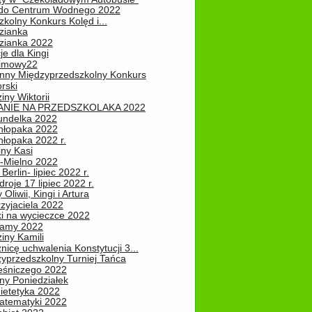
do Centrum Wodnego 2022
zkolny Konkurs Kolęd i...
zianka
zianka 2022
je dla Kingi
zimowy22
nny Międzyprzedszkolny Konkurs
rski
iny Wiktorii
NIE NA PRZEDSZKOLAKA 2022
undelka 2022
hłopaka 2022
hłopaka 2022 r.
iny Kasi
-Mielno 2022
Berlin- lipiec 2022 r.
roje 17 lipiec 2022 r.
Oliwii, Kingi i Artura
zyjaciela 2022
ki na wycieczce 2022
Mamy 2022
iny Kamili
nicę uchwalenia Konstytucji 3...
zyprzedszkolny Turniej Tańca
leśniczego 2022
ny Poniedziałek
ietetyka 2022
atematyki 2022