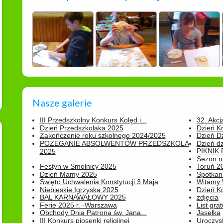
Nasze galerie
III Przedszkolny Konkurs Kolęd i...
32. Akcj
Dzień Przedszkolaka 2025
Dzień K
Zakończenie roku szkolnego 2024/2025
Dzień D
POŻEGANIE ABSOLWENTÓW PRZEDSZKOLA
Dzień d
PIKNIK
2025
Sezon na
Festyn w Smolnicy 2025
Toruń 20
Dzień Mamy 2025
Spotkani
Święto Uchwalenia Konstytucji 3 Maja
Witamy 
Niebieskie Igrzyska 2025
Dzień K
BAL KARNAWAŁOWY 2025
zdjęcia
Ferie 2025 r. -Warszawa
List grat
Obchody Dnia Patrona św. Jana...
Jasełka
III Konkurs piosenki religijnej
Uroczyst