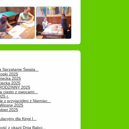
a Sprzątanie Świata...
ropki 2025
ziecka 2025
ziecka 2025
 RODZINNY 2025
 ciasto z owocami...
25 r.
e z przyjaciółmi z Niemiec...
Wiosnę 2025
obiet 2025
ulacyjny dla Kingi I...
ość z okazji Dnia Babci...