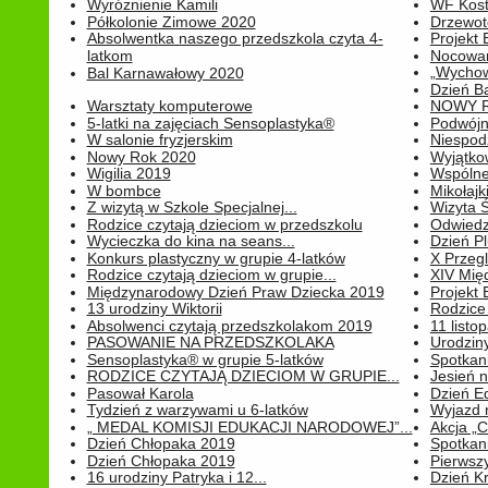
Wyróżnienie Kamili
WF Kost
Półkolonie Zimowe 2020
Drzewot
Absolwentka naszego przedszkola czyta 4-
Projekt
latkom
Nocowan
„Wychowa
Bal Karnawałowy 2020
Dzień B
Warsztaty komputerowe
NOWY R
5-latki na zajęciach Sensoplastyka®
Podwójne
W salonie fryzjerskim
Niespod
Nowy Rok 2020
Wyjątko
Wigilia 2019
Wspólne
W bombce
Mikołajk
Z wizytą w Szkole Specjalnej...
Wizyta Ś
Rodzice czytają dzieciom w przedszkolu
Odwiedz
Wycieczka do kina na seans...
Dzień P
Konkurs plastyczny w grupie 4-latków
X Przegl
Rodzice czytają dzieciom w grupie...
XIV Mię
Międzynarodowy Dzień Praw Dziecka 2019
Projekt
13 urodziny Wiktorii
Rodzice 
Absolwenci czytają przedszkolakom 2019
11 listo
PASOWANIE NA PRZEDSZKOLAKA
Urodziny 
Sensoplastyka® w grupie 5-latków
Spotkani
RODZICE CZYTAJĄ DZIECIOM W GRUPIE...
Jesień 
Pasował Karola
Dzień E
Tydzień z warzywami u 6-latków
Wyjazd 
„ MEDAL KOMISJI EDUKACJI NARODOWEJ”...
Akcja „C
Dzień Chłopaka 2019
Spotkani
Dzień Chłopaka 2019
Pierwszy
16 urodziny Patryka i 12...
Dzień K