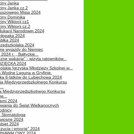
ziny Janka
iny Janka cz.2
luszowego Misia 2024
ziny Dominika
iny Wiktorii cz1
iny Wiktorii cz.2
dukacji Narodowej 2024
hłopaka 2024
abłka 2024
rzedszkolaka 2024
ne wyjazdy do Niemiec
2024 r. „ Bałtyckie...
zne wakacje" - wizyta ratowników...
DZIECKA 2024
lskie Igrzyska Młodzieży Szkolnej w...
 Wodne Laguna w Gryfinie.
ka 6-latków do Lubiechowa 2024
ja Międzyprzedszkolnego Konkursu
..
ja Międzyprzedszkolnego Konkursu
e...
iemi 2024
owania do Świąt Wielkanocnych
odnicy
u Stomatologa
wiosnę 2024
obiet 2024
zucia i emocje" 2024
RNAWAŁOWY 2024