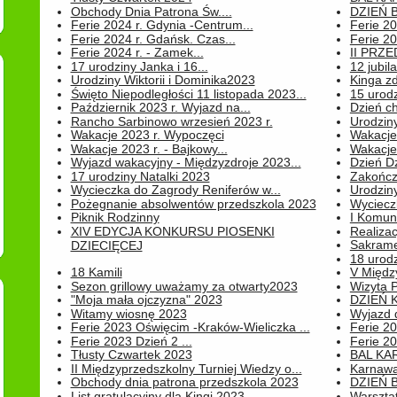
Obchody Dnia Patrona Św....
DZIEŃ B
Ferie 2024 r. Gdynia -Centrum...
Ferie 20
Ferie 2024 r. Gdańsk. Czas...
Ferie 20
Ferie 2024 r. - Zamek...
II PRZ
17 urodziny Janka i 16...
12 jubil
Urodziny Wiktorii i Dominika2023
Kinga zd
Święto Niepodległości 11 listopada 2023...
15 urodz
Październik 2023 r. Wyjazd na...
Dzień c
Rancho Sarbinowo wrzesień 2023 r.
Urodziny 
Wakacje 2023 r. Wypoczęci
Wakacje
Wakacje 2023 r. - Bajkowy...
Wakacje
Wyjazd wakacyjny - Międzyzdroje 2023...
Dzień D
17 urodziny Natalki 2023
Zakończ
Wycieczka do Zagrody Reniferów w...
Urodziny 
Pożegnanie absolwentów przedszkola 2023
Wyciecz
Piknik Rodzinny
I Komun
XIV EDYCJA KONKURSU PIOSENKI
Realiza
Sakrame
DZIECIĘCEJ
18 urodz
18 Kamili
V Między
Sezon grillowy uważamy za otwarty2023
Wizyta 
"Moja mała ojczyzna" 2023
DZIEŃ 
Witamy wiosnę 2023
Wyjazd d
Ferie 2023 Oświęcim -Kraków-Wieliczka ...
Ferie 20
Ferie 2023 Dzień 2 ...
Ferie 20
Tłusty Czwartek 2023
BAL KA
II Międzyprzedszkolny Turniej Wiedzy o...
Karnawa
Obchody dnia patrona przedszkola 2023
DZIEŃ B
List gratulacyjny dla Kingi 2023
Warszta