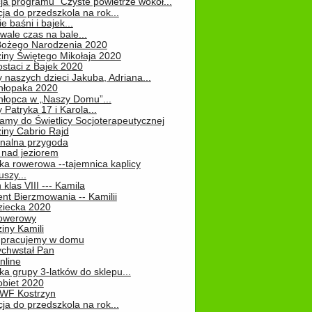
ja programu "Czyste powietrze wokół...
ja do przedszkola na rok...
e baśni i bajek...
ale czas na bale...
Bożego Narodzenia 2020
iny Świętego Mikołaja 2020
staci z Bajek 2020
 naszych dzieci Jakuba, Adriana...
hłopaka 2020
hłopca w „Naszy Domu”...
 Patryka 17 i Karola...
amy do Świetlicy Socjoterapeutycznej
iny Cabrio Rajd
alna przygoda
 nad jeziorem
ka rowerowa --tajemnica kaplicy
uszy...
klas VIII --- Kamila
nt Bierzmowania -- Kamilii
ziecka 2020
owerowy
iny Kamili
 – pracujemy w domu
chwstał Pan
nline
a grupy 3-latków do sklepu...
obiet 2020
 WF Kostrzyn
ja do przedszkola na rok...