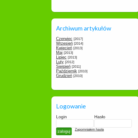
Archiwum artykułów
Czerwiec
[2017]
Wrzesień
[2014]
Kwiecień
[2013]
Maj
[2013]
Lipiec
[2013]
Luty
[2012]
Sierpień
[2011]
Październik
[2010]
Grudzień
[2010]
Logowanie
Login
Hasło
Zapomniałem hasła