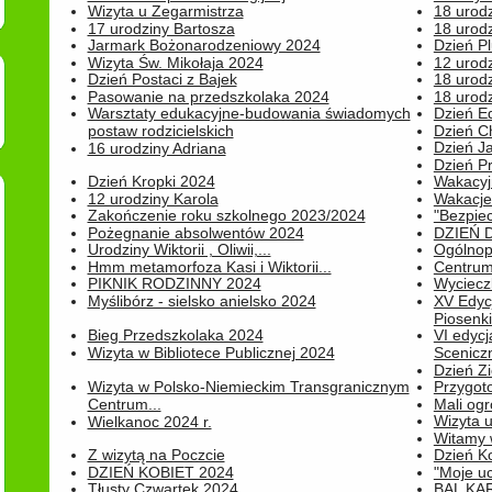
Wizyta u Zegarmistrza
18 urod
17 urodziny Bartosza
18 urodz
Jarmark Bożonarodzeniowy 2024
Dzień P
Wizyta Św. Mikołaja 2024
12 urod
Dzień Postaci z Bajek
18 urodz
Pasowanie na przedszkolaka 2024
18 urodz
Warsztaty edukacyjne-budowania świadomych
Dzień E
postaw rodzicielskich
Dzień C
Dzień J
16 urodziny Adriana
Dzień P
Dzień Kropki 2024
Wakacyj
12 urodziny Karola
Wakacje 
Zakończenie roku szkolnego 2023/2024
"Bezpiec
Pożegnanie absolwentów 2024
DZIEŃ 
Urodziny Wiktorii , Oliwii,...
Ogólnopo
Hmm metamorfoza Kasi i Wiktorii...
Centrum
PIKNIK RODZINNY 2024
Wyciecz
Myślibórz - sielsko anielsko 2024
XV Edyc
Piosenki.
Bieg Przedszkolaka 2024
VI edyc
Wizyta w Bibliotece Publicznej 2024
Sceniczn
Dzień Z
Wizyta w Polsko-Niemieckim Transgranicznym
Przygot
Centrum...
Mali ogr
Wizyta 
Wielkanoc 2024 r.
Witamy 
Z wizytą na Poczcie
Dzień K
DZIEŃ KOBIET 2024
"Moje uc
Tłusty Czwartek 2024
BAL KA