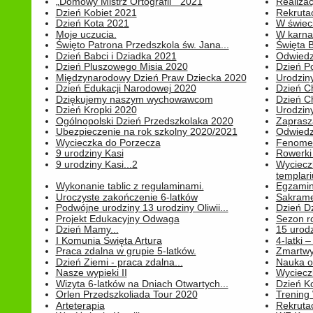
„Domowy Mistrz Ortografii " 2021
Realizac
Dzień Kobiet 2021
Rekrutac
Dzień Kota 2021
W świeci
Moje uczucia.
W karnaw
Święto Patrona Przedszkola św. Jana...
Święta 
Dzień Babci i Dziadka 2021
Odwiedz
Dzień Pluszowego Misia 2020
Dzień Po
Międzynarodowy Dzień Praw Dziecka 2020
Urodziny
Dzień Edukacji Narodowej 2020
Dzień C
Dziękujemy naszym wychowawcom
Dzień C
Dzień Kropki 2020
Urodziny
Ogólnopolski Dzień Przedszkolaka 2020
Zaprasz
Ubezpieczenie na rok szkolny 2020/2021
Odwiedz
Wycieczka do Porzecza
Fenomen
9 urodziny Kasi
Rowerki
9 urodziny Kasi...2
Wyciecz
templari
Wykonanie tablic z regulaminami.
Egzamin 
Uroczyste zakończenie 6-latków
Sakrame
Podwójne urodziny 13 urodziny Oliwii...
Dzień D
Projekt Edukacyjny Odwaga
Sezon r
Dzień Mamy...
15 urodz
I Komunia Święta Artura
4-latki
Praca zdalna w grupie 5-latków.
Zmartwy
Dzień Ziemi - praca zdalna...
Nauka o
Nasze wypieki II
Wycieczk
Wizyta 6-latków na Dniach Otwartych...
Dzień K
Orlen Przedszkoliada Tour 2020
Trening
Arteterapia
Rekrutac