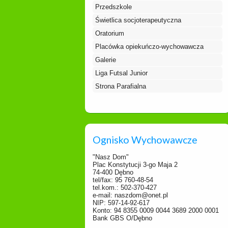
Przedszkole
Świetlica socjoterapeutyczna
Oratorium
Placówka opiekuńczo-wychowawcza
Galerie
Liga Futsal Junior
Strona Parafialna
Ognisko Wychowawcze
"Nasz Dom"
Plac Konstytucji 3-go Maja 2
74-400 Dębno
tel/fax: 95 760-48-54
tel.kom.: 502-370-427
e-mail: naszdom@onet.pl
NIP: 597-14-92-617
Konto: 94 8355 0009 0044 3689 2000 0001
Bank GBS O/Dębno