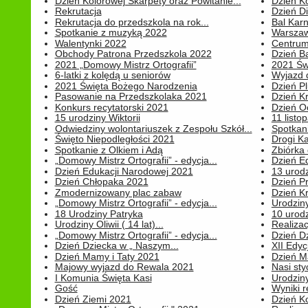
Dzień Kolorowej Skarpety oraz Powitanie...
Dzień K
Rekrutacja
Dzień D
Rekrutacja do przedszkola na rok...
Bal Kar
Spotkanie z muzyką 2022
Warszawa
Walentynki 2022
Centrum
Obchody Patrona Przedszkola 2022
Dzień B
2021 „Domowy Mistrz Ortografii”
2021 Św
6-latki z kolędą u seniorów
Wyjazd d
2021 Święta Bożego Narodzenia
Dzień P
Pasowanie na Przedszkolaka 2021
Dzień K
Konkurs recytatorski 2021
Dzień O
15 urodziny Wiktorii
11 listo
Odwiedziny wolontariuszek z Zespołu Szkół...
Spotkan
Święto Niepodległości 2021
Drogi Ka
Spotkanie z Olkiem i Adą
Zbiórka 
„Domowy Mistrz Ortografii” - edycja...
Dzień E
Dzień Edukacji Narodowej 2021
13 urodz
Dzień Chłopaka 2021
Dzień P
Zmodernizowany plac zabaw
Dzień K
„Domowy Mistrz Ortografii” - edycja...
Urodziny
18 Urodziny Patryka
10 urodz
Urodziny Oliwii ( 14 lat)...
Realiza
„Domowy Mistrz Ortografii” - edycja...
Dzień D
Dzień Dziecka w „ Naszym...
XII Edyc
Dzień Mamy i Taty 2021
Dzień 
Majowy wyjazd do Rewala 2021
Nasi styc
I Komunia Święta Kasi
Urodziny
Gość
Wyniki r
Dzień Ziemi 2021
Dzień Ko