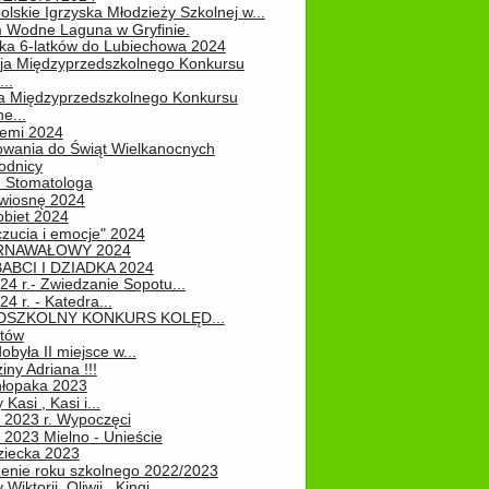
lskie Igrzyska Młodzieży Szkolnej w...
 Wodne Laguna w Gryfinie.
ka 6-latków do Lubiechowa 2024
ja Międzyprzedszkolnego Konkursu
..
ja Międzyprzedszkolnego Konkursu
e...
iemi 2024
owania do Świąt Wielkanocnych
odnicy
u Stomatologa
wiosnę 2024
obiet 2024
zucia i emocje" 2024
RNAWAŁOWY 2024
ABCI I DZIADKA 2024
24 r.- Zwiedzanie Sopotu...
24 r. - Katedra...
EDSZKOLNY KONKURS KOLĘD...
atów
obyła II miejsce w...
iny Adriana !!!
hłopaka 2023
Kasi , Kasi i...
 2023 r. Wypoczęci
 2023 Mielno - Unieście
ziecka 2023
enie roku szkolnego 2022/2023
Wiktorii, Oliwii , Kingi...