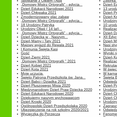
Spotkanie z Olkiem i Adą
Zbiórka 
„Domowy Mistrz Ortografii” - edycja...
Dzień E
Dzień Edukacji Narodowej 2021
13 urodz
Dzień Chłopaka 2021
Dzień P
Zmodernizowany plac zabaw
Dzień K
„Domowy Mistrz Ortografii” - edycja...
Urodziny
18 Urodziny Patryka
10 urodz
Urodziny Oliwii ( 14 lat)...
Realiza
„Domowy Mistrz Ortografii” - edycja...
Dzień D
Dzień Dziecka w „ Naszym...
XII Edyc
Dzień Mamy i Taty 2021
Dzień 
Majowy wyjazd do Rewala 2021
Nasi styc
I Komunia Święta Kasi
Urodziny
Gość
Wyniki r
Dzień Ziemi 2021
Dzień Ko
„Domowy Mistrz Ortografii " 2021
Realizac
Dzień Kobiet 2021
Rekrutac
Dzień Kota 2021
W świeci
Moje uczucia.
W karnaw
Święto Patrona Przedszkola św. Jana...
Święta 
Dzień Babci i Dziadka 2021
Odwiedz
Dzień Pluszowego Misia 2020
Dzień Po
Międzynarodowy Dzień Praw Dziecka 2020
Urodziny
Dzień Edukacji Narodowej 2020
Dzień C
Dziękujemy naszym wychowawcom
Dzień C
Dzień Kropki 2020
Urodziny
Ogólnopolski Dzień Przedszkolaka 2020
Zaprasz
Ubezpieczenie na rok szkolny 2020/2021
Odwiedz
Wycieczka do Porzecza
Fenomen