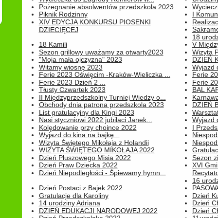
Pożegnanie absolwentów przedszkola 2023
Wyciecz
Piknik Rodzinny
I Komun
XIV EDYCJA KONKURSU PIOSENKI
Realiza
Sakrame
DZIECIĘCEJ
18 urodz
18 Kamili
V Między
Sezon grillowy uważamy za otwarty2023
Wizyta 
"Moja mała ojczyzna" 2023
DZIEŃ 
Witamy wiosnę 2023
Wyjazd d
Ferie 2023 Oświęcim -Kraków-Wieliczka ...
Ferie 20
Ferie 2023 Dzień 2 ...
Ferie 20
Tłusty Czwartek 2023
BAL KA
II Międzyprzedszkolny Turniej Wiedzy o...
Karnawa
Obchody dnia patrona przedszkola 2023
DZIEŃ B
List gratulacyjny dla Kingi 2023
Warszta
Nasi styczniowi 2022 jubilaci Janek...
Wyjazd 
Kolędowanie przy choince 2022
I Przeds
Wyjazd do kina na bajkę...
Niespod
Wizyta Świętego Mikołaja z Holandii
Niespod
WIZYTA ŚWIĘTEGO MIKOŁAJA 2022
Gratulac
Dzień Pluszowego Misia 2022
Sezon 
Dzień Praw Dziecka 2022
XVI Gmi
Dzień Niepodległości - Śpiewamy hymn...
Recytato
16 urodz
Dzień Postaci z Bajek 2022
PASOWA
Gratulacje dla Karoliny
Dzień K
14 urodziny Adriana
Dzień C
DZIEŃ EDUKACJI NARODOWEJ 2022
Dzień C