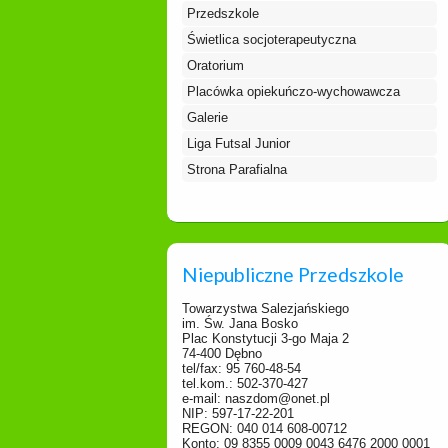
Przedszkole
Świetlica socjoterapeutyczna
Oratorium
Placówka opiekuńczo-wychowawcza
Galerie
Liga Futsal Junior
Strona Parafialna
Niepubliczne Przedszkole
Towarzystwa Salezjańskiego
im. Św. Jana Bosko
Plac Konstytucji 3-go Maja 2
74-400 Dębno
tel/fax: 95 760-48-54
tel.kom.: 502-370-427
e-mail: naszdom@onet.pl
NIP: 597-17-22-201
REGON: 040 014 608-00712
Konto: 09 8355 0009 0043 6476 2000 0001