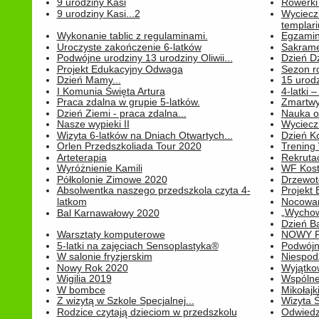
9 urodziny Kasi
Rowerki
9 urodziny Kasi...2
Wyciecz
templari
Wykonanie tablic z regulaminami.
Egzamin 
Uroczyste zakończenie 6-latków
Sakrame
Podwójne urodziny 13 urodziny Oliwii...
Dzień D
Projekt Edukacyjny Odwaga
Sezon r
Dzień Mamy...
15 urodz
I Komunia Święta Artura
4-latki
Praca zdalna w grupie 5-latków.
Zmartwy
Dzień Ziemi - praca zdalna...
Nauka o
Nasze wypieki II
Wycieczk
Wizyta 6-latków na Dniach Otwartych...
Dzień K
Orlen Przedszkoliada Tour 2020
Trening
Arteterapia
Rekrutac
Wyróżnienie Kamili
WF Kost
Półkolonie Zimowe 2020
Drzewot
Absolwentka naszego przedszkola czyta 4-
Projekt
latkom
Nocowan
„Wychowa
Bal Karnawałowy 2020
Dzień B
Warsztaty komputerowe
NOWY R
5-latki na zajęciach Sensoplastyka®
Podwójne
W salonie fryzjerskim
Niespod
Nowy Rok 2020
Wyjątko
Wigilia 2019
Wspólne
W bombce
Mikołajk
Z wizytą w Szkole Specjalnej...
Wizyta Ś
Rodzice czytają dzieciom w przedszkolu
Odwiedz