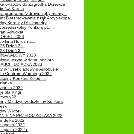
ka 6-latków do Zagródka Drzewice
ia św. Karola
cja programu "Zdrowe zęby mamy...
nt Bierzmowawnia z rąk Arcybiskupa...
iny Karoliny i Aleksandry
przedszkolny Konkurs pt.:...
Pani Adwokat
KOBIET 2023
o kina Helios na...
23 Dzień 3 ...
23 Dzień 3 ...
RNAWAŁOWY 2023
łowa wizyta w domu seniora
ABCI I DZIADKA 2023
ty w "Czekoladowym Autobusie"
do Centrum Wodnego 2022
zkolny Konkurs Kolęd i...
zianka
zianka 2022
je dla Kingi
zimowy22
nny Międzyprzedszkolny Konkurs
rski
iny Wiktorii
NIE NA PRZEDSZKOLAKA 2022
undelka 2022
hłopaka 2022
hłopaka 2022 r.