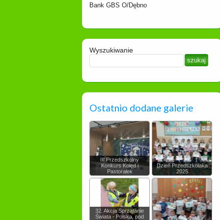
Bank GBS O/Dębno
Wyszukiwanie
Ostatnio dodane galerie
III Przedszkolny
Konkurs Kolęd i
Dzień Przedszkolaka
Pastorałek
2025
32. Akcja Sprzątanie
Świata - Polska, pod