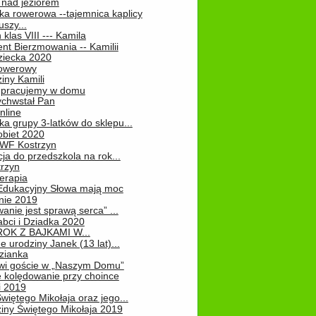
 nad jeziorem
ka rowerowa --tajemnica kaplicy
uszy...
klas VIII --- Kamila
nt Bierzmowania -- Kamilii
ziecka 2020
owerowy
iny Kamili
 – pracujemy w domu
chwstał Pan
nline
a grupy 3-latków do sklepu...
obiet 2020
 WF Kostrzyn
ja do przedszkola na rok...
rzyn
erapia
 Edukacyjny Słowa mają moc
ie 2019
nie jest sprawą serca” ...
abci i Dziadka 2020
OK Z BAJKAMI W...
 urodziny Janek (13 lat)...
zianka
wi goście w „Naszym Domu”
 kolędowanie przy choince
i 2019
więtego Mikołaja oraz jego...
iny Świętego Mikołaja 2019