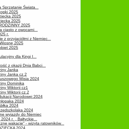
a Sprzątanie Świata...
ropki 2025
ziecka 2025
ziecka 2025
 RODZINNY 2025
 ciasto z owocami...
25 r.
e z przyjaciółmi z Niemiec...
Wiosnę 2025
obiet 2025
ulacyjny dla Kingi I...
ość z okazji Dnia Babci...
ziny Janka
iny Janka cz.2
luszowego Misia 2024
ziny Dominika
iny Wiktorii cz1
iny Wiktorii cz.2
dukacji Narodowej 2024
hłopaka 2024
abłka 2024
rzedszkolaka 2024
ne wyjazdy do Niemiec
2024 r. „ Bałtyckie...
zne wakacje" - wizyta ratowników...
DZIECKA 2024