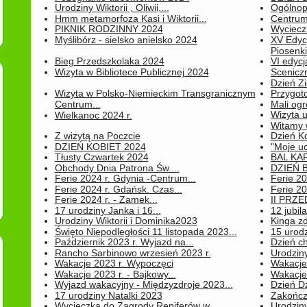
Urodziny Wiktorii , Oliwii,...
Ogólnopo
Hmm metamorfoza Kasi i Wiktorii...
Centrum
PIKNIK RODZINNY 2024
Wyciecz
Myślibórz - sielsko anielsko 2024
XV Edyc
Piosenki.
Bieg Przedszkolaka 2024
VI edyc
Wizyta w Bibliotece Publicznej 2024
Sceniczn
Dzień Z
Wizyta w Polsko-Niemieckim Transgranicznym
Przygot
Centrum...
Mali ogr
Wizyta 
Wielkanoc 2024 r.
Witamy 
Z wizytą na Poczcie
Dzień K
DZIEŃ KOBIET 2024
"Moje uc
Tłusty Czwartek 2024
BAL KA
Obchody Dnia Patrona Św....
DZIEŃ B
Ferie 2024 r. Gdynia -Centrum...
Ferie 20
Ferie 2024 r. Gdańsk. Czas...
Ferie 20
Ferie 2024 r. - Zamek...
II PRZ
17 urodziny Janka i 16...
12 jubil
Urodziny Wiktorii i Dominika2023
Kinga zd
Święto Niepodległości 11 listopada 2023...
15 urodz
Październik 2023 r. Wyjazd na...
Dzień c
Rancho Sarbinowo wrzesień 2023 r.
Urodziny 
Wakacje 2023 r. Wypoczęci
Wakacje
Wakacje 2023 r. - Bajkowy...
Wakacje
Wyjazd wakacyjny - Międzyzdroje 2023...
Dzień D
17 urodziny Natalki 2023
Zakończ
Wycieczka do Zagrody Reniferów w...
Urodziny 