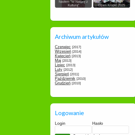
hasłem "W Naturę z
Kulturą"
Dzień Kropki 2025
Archiwum artykułów
Czerwiec
[2017]
Wrzesień
[2014]
Kwiecień
[2013]
Maj
[2013]
Lipiec
[2013]
Luty
[2012]
Sierpień
[2011]
Październik
[2010]
Grudzień
[2010]
Logowanie
Login
Hasło