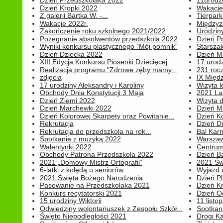
Dzień Przedszkolaka 2022
11urodz
Dzień Kropki 2022
Wakacje
Z galerii Bartka W. -...
Tierpark 
Wakacje 2022r.
Międzyzd
Zakończenie roku szkolnego 2021/2022
Urodziny 
Pożegnanie absolwentów przedszkola 2022
Dzień Pr
Wyniki konkursu plastycznego "Mój pomnik"
Starsza
Dzień Dziecka 2022
Dzień 
XIII Edycja Konkursu Piosenki Dziecięcej
17 urodz
Realizacja programu "Zdrowe zęby mamy...
231 rocz
zdjęcia
IX Międ
17 urodziny Aleksandry i Karoliny
Wizyta 
Obchody Dnia Konstytucji 3 Maja
2021 La
Dzień Ziemi 2022
Wizyta d
Dzień Marchewki 2022
Dzień M
Dzień Kolorowej Skarpety oraz Powitanie...
Dzień K
Rekrutacja
Dzień D
Rekrutacja do przedszkola na rok...
Bal Kar
Spotkanie z muzyką 2022
Warszawa
Walentynki 2022
Centrum
Obchody Patrona Przedszkola 2022
Dzień B
2021 „Domowy Mistrz Ortografii”
2021 Św
6-latki z kolędą u seniorów
Wyjazd d
2021 Święta Bożego Narodzenia
Dzień P
Pasowanie na Przedszkolaka 2021
Dzień K
Konkurs recytatorski 2021
Dzień O
15 urodziny Wiktorii
11 listo
Odwiedziny wolontariuszek z Zespołu Szkół...
Spotkan
Święto Niepodległości 2021
Drogi Ka