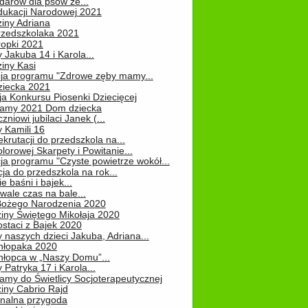
darów dla psów ze...
dukacji Narodowej 2021
iny Adriana
rzedszkolaka 2021
ropki 2021
 Jakuba 14 i Karola...
iny Kasi
cja programu "Zdrowe zęby mamy...
ziecka 2021
ja Konkursu Piosenki Dziecięcej
Mamy 2021 Dom dziecka
zniowi jubilaci Janek (...
 Kamili 16
ekrutacji do przedszkola na...
lorowej Skarpety i Powitanie...
ja programu "Czyste powietrze wokół...
ja do przedszkola na rok...
e baśni i bajek...
ale czas na bale...
Bożego Narodzenia 2020
iny Świętego Mikołaja 2020
staci z Bajek 2020
 naszych dzieci Jakuba, Adriana...
hłopaka 2020
hłopca w „Naszy Domu”...
 Patryka 17 i Karola...
amy do Świetlicy Socjoterapeutycznej
iny Cabrio Rajd
alna przygoda