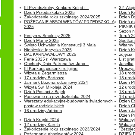
III Przedszkolny Konkurs Kolęd i...
32. Akcj
Dzień Przedszkolaka 2025
Dzień K
Zakończenie roku szkolnego 2024/2025
Dzień D
POŻEGANIE ABSOLWENTÓW PRZEDSZKOLA
Dzień d
PIKNIK
2025
Sezon na
Festyn w Smolnicy 2025
Toruń 20
Dzień Mamy 2025
Spotkani
Święto Uchwalenia Konstytucji 3 Maja
Witamy 
Niebieskie Igrzyska 2025
Dzień K
BAL KARNAWAŁOWY 2025
zdjęcia
Ferie 2025 r. -Warszawa
List grat
Obchody Dnia Patrona św. Jana...
Jasełka
III Konkurs piosenki religijnej
Uroczyst
Wizyta u Zegarmistrza
18 urod
17 urodziny Bartosza
18 urodz
Jarmark Bożonarodzeniowy 2024
Dzień P
Wizyta Św. Mikołaja 2024
12 urod
Dzień Postaci z Bajek
18 urodz
Pasowanie na przedszkolaka 2024
18 urodz
Warsztaty edukacyjne-budowania świadomych
Dzień E
postaw rodzicielskich
Dzień C
Dzień J
16 urodziny Adriana
Dzień P
Dzień Kropki 2024
Wakacyj
12 urodziny Karola
Wakacje 
Zakończenie roku szkolnego 2023/2024
"Bezpiec
Pożegnanie absolwentów 2024
DZIEŃ 