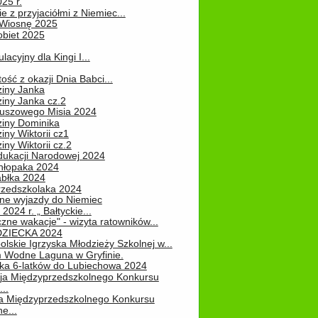
25 r.
e z przyjaciółmi z Niemiec...
Wiosnę 2025
obiet 2025
ulacyjny dla Kingi I...
ość z okazji Dnia Babci...
ziny Janka
iny Janka cz.2
luszowego Misia 2024
ziny Dominika
iny Wiktorii cz1
iny Wiktorii cz.2
dukacji Narodowej 2024
hłopaka 2024
abłka 2024
rzedszkolaka 2024
ne wyjazdy do Niemiec
2024 r. „ Bałtyckie...
zne wakacje" - wizyta ratowników...
DZIECKA 2024
lskie Igrzyska Młodzieży Szkolnej w...
 Wodne Laguna w Gryfinie.
ka 6-latków do Lubiechowa 2024
ja Międzyprzedszkolnego Konkursu
..
ja Międzyprzedszkolnego Konkursu
e...