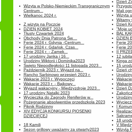
Dzień Z
Wizyta w Polsko-Niemieckim Transgranicznym
Przygot
Centrum...
Mali ogr
Wizyta 
Wielkanoc 2024 r.
Witamy 
Z wizytą na Poczcie
Dzień K
DZIEŃ KOBIET 2024
"Moje uc
Tłusty Czwartek 2024
BAL KA
Obchody Dnia Patrona Św....
DZIEŃ B
Ferie 2024 r. Gdynia -Centrum...
Ferie 20
Ferie 2024 r. Gdańsk. Czas...
Ferie 20
Ferie 2024 r. - Zamek...
II PRZ
17 urodziny Janka i 16...
12 jubil
Urodziny Wiktorii i Dominika2023
Kinga zd
Święto Niepodległości 11 listopada 2023...
15 urodz
Październik 2023 r. Wyjazd na...
Dzień c
Rancho Sarbinowo wrzesień 2023 r.
Urodziny 
Wakacje 2023 r. Wypoczęci
Wakacje
Wakacje 2023 r. - Bajkowy...
Wakacje
Wyjazd wakacyjny - Międzyzdroje 2023...
Dzień D
17 urodziny Natalki 2023
Zakończ
Wycieczka do Zagrody Reniferów w...
Urodziny 
Pożegnanie absolwentów przedszkola 2023
Wyciecz
Piknik Rodzinny
I Komun
XIV EDYCJA KONKURSU PIOSENKI
Realiza
Sakrame
DZIECIĘCEJ
18 urodz
18 Kamili
V Między
Sezon grillowy uważamy za otwarty2023
Wizyta 