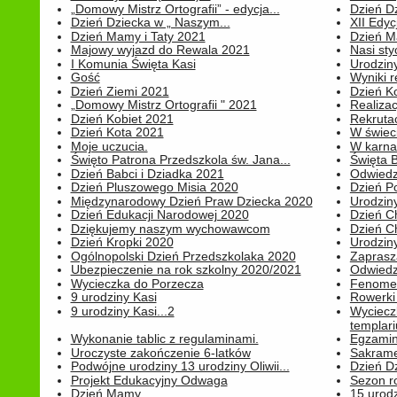
„Domowy Mistrz Ortografii” - edycja...
Dzień D
Dzień Dziecka w „ Naszym...
XII Edyc
Dzień Mamy i Taty 2021
Dzień 
Majowy wyjazd do Rewala 2021
Nasi styc
I Komunia Święta Kasi
Urodziny
Gość
Wyniki r
Dzień Ziemi 2021
Dzień Ko
„Domowy Mistrz Ortografii " 2021
Realizac
Dzień Kobiet 2021
Rekrutac
Dzień Kota 2021
W świeci
Moje uczucia.
W karnaw
Święto Patrona Przedszkola św. Jana...
Święta 
Dzień Babci i Dziadka 2021
Odwiedz
Dzień Pluszowego Misia 2020
Dzień Po
Międzynarodowy Dzień Praw Dziecka 2020
Urodziny
Dzień Edukacji Narodowej 2020
Dzień C
Dziękujemy naszym wychowawcom
Dzień C
Dzień Kropki 2020
Urodziny
Ogólnopolski Dzień Przedszkolaka 2020
Zaprasz
Ubezpieczenie na rok szkolny 2020/2021
Odwiedz
Wycieczka do Porzecza
Fenomen
9 urodziny Kasi
Rowerki
9 urodziny Kasi...2
Wyciecz
templari
Wykonanie tablic z regulaminami.
Egzamin 
Uroczyste zakończenie 6-latków
Sakrame
Podwójne urodziny 13 urodziny Oliwii...
Dzień D
Projekt Edukacyjny Odwaga
Sezon r
Dzień Mamy...
15 urodz