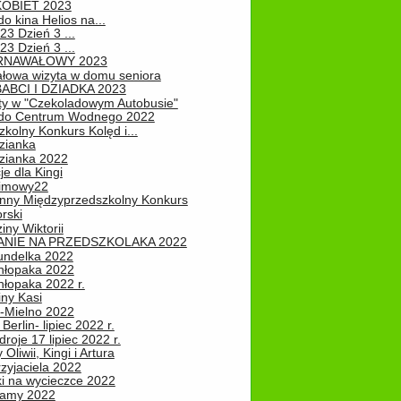
KOBIET 2023
o kina Helios na...
23 Dzień 3 ...
23 Dzień 3 ...
RNAWAŁOWY 2023
łowa wizyta w domu seniora
ABCI I DZIADKA 2023
ty w "Czekoladowym Autobusie"
do Centrum Wodnego 2022
zkolny Konkurs Kolęd i...
zianka
zianka 2022
je dla Kingi
zimowy22
nny Międzyprzedszkolny Konkurs
rski
iny Wiktorii
NIE NA PRZEDSZKOLAKA 2022
undelka 2022
hłopaka 2022
hłopaka 2022 r.
iny Kasi
-Mielno 2022
Berlin- lipiec 2022 r.
roje 17 lipiec 2022 r.
Oliwii, Kingi i Artura
zyjaciela 2022
ki na wycieczce 2022
Mamy 2022