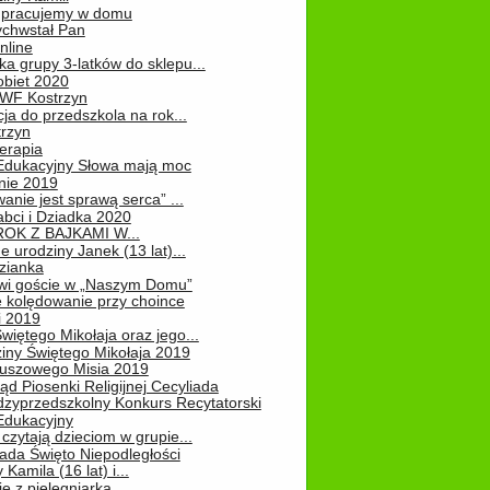
 – pracujemy w domu
chwstał Pan
nline
a grupy 3-latków do sklepu...
obiet 2020
 WF Kostrzyn
ja do przedszkola na rok...
rzyn
erapia
 Edukacyjny Słowa mają moc
ie 2019
nie jest sprawą serca” ...
abci i Dziadka 2020
OK Z BAJKAMI W...
 urodziny Janek (13 lat)...
zianka
wi goście w „Naszym Domu”
 kolędowanie przy choince
i 2019
więtego Mikołaja oraz jego...
iny Świętego Mikołaja 2019
luszowego Misia 2019
ąd Piosenki Religijnej Cecyliada
dzyprzedszkolny Konkurs Recytatorski
 Edukacyjny
czytają dzieciom w grupie...
pada Święto Niepodległości
Kamila (16 lat) i...
e z pielęgniarką