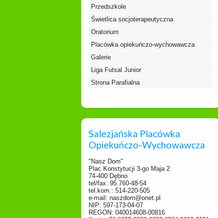
Przedszkole
Świetlica socjoterapeutyczna
Oratorium
Placówka opiekuńczo-wychowawcza
Galerie
Liga Futsal Junior
Strona Parafialna
Salezjańska Placówka
Opiekuńczo-Wychowawcza
"Nasz Dom"
Plac Konstytucji 3-go Maja 2
74-400 Dębno
tel/fax: 95 760-48-54
tel.kom.: 514-220-505
e-mail: naszdom@onet.pl
NIP: 597-173-04-07
REGON: 040014608-00816