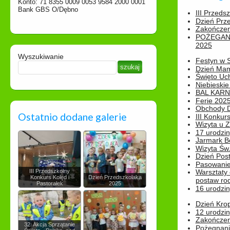
Konto: 71 8355 0009 0053 9584 2000 0001
Bank GBS O/Dębno
III Przeds
Dzień Prz
Zakończen
POŻEGAN
2025
Wyszukiwanie
Festyn w 
Dzień Ma
Święto Uch
Niebieskie
BAL KAR
Ferie 2025
Obchody Dn
Ostatnio dodane galerie
III Konkurs
Wizyta u 
17 urodzin
Jarmark B
Wizyta Św.
Dzień Post
Pasowanie
III Przedszkolny
Warsztaty
Konkurs Kolęd i
Dzień Przedszkolaka
postaw rod
Pastorałek
2025
16 urodzin
Dzień Kro
12 urodzin
Zakończen
32. Akcja Sprzątanie
Pożegnani