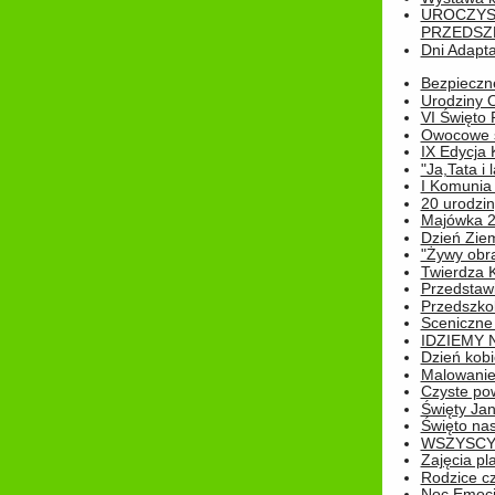
UROCZYS
PRZEDSZ
Dni Adapt
Bezpieczne
Urodziny O
VI Święto 
Owocowe s
IX Edycja 
"Ja,Tata i 
I Komunia 
20 urodziny
Majówka 
Dzień Ziem
"Żywy obra
Twierdza 
Przedstaw
Przedszkol
Sceniczne
IDZIEMY 
Dzień kobi
Malowanie
Czyste pow
Święty Ja
Święto na
WSZYSCY 
Zajęcia pl
Rodzice cz
Noc Emocj