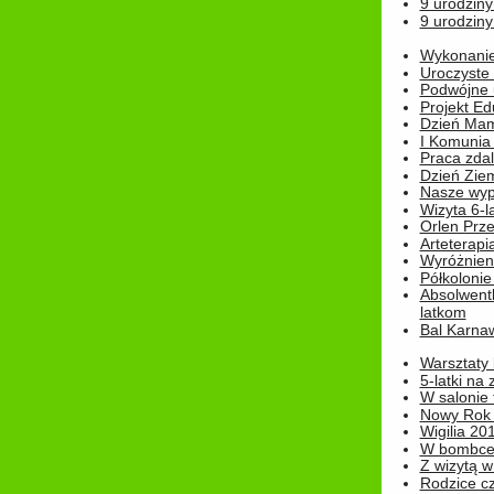
9 urodziny
9 urodziny
Wykonanie 
Uroczyste
Podwójne u
Projekt E
Dzień Mam
I Komunia S
Praca zdal
Dzień Ziem
Nasze wypi
Wizyta 6-l
Orlen Prz
Arteterapi
Wyróżnieni
Półkoloni
Absolwent
latkom
Bal Karna
Warsztaty
5-latki na
W salonie 
Nowy Rok
Wigilia 20
W bombc
Z wizytą w
Rodzice cz