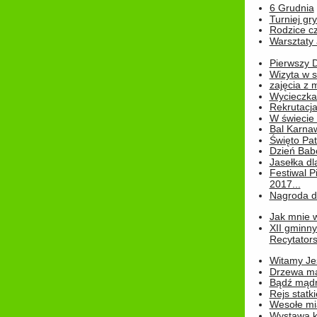
6 Grudnia
Turniej gry
Rodzice cz
Warsztaty 
Pierwszy 
Wizyta w s
zajęcia z
Wycieczka
Rekrutacja
W świecie
Bal Karna
Święto Pat
Dzień Babc
Jasełka dla
Festiwal P
2017...
Nagroda dl
Jak mnie w
XII gminn
Recytatorsk
Witamy Jes
Drzewa ma
Bądź mądr
Rejs statk
Wesołe mias
Wystawa k