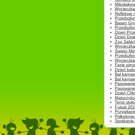
Mikołajko
Wycieczka 
Refleksje 
Przedszkol
Basen Gryf
Przedszkol
Dzień Prz
Dzień Dzie
Zoo Safari
Wycieczka 
Święto Min
Przedszkol
Wycieczka
Ferie zim
Dzień babc
Bal karna
Bal karna
Pasowanie
Pasowanie
Dzień Chło
Maturzyśc
Tenis stoł
Futsal 201
Przywitani
Półkolonie
Spotkanie