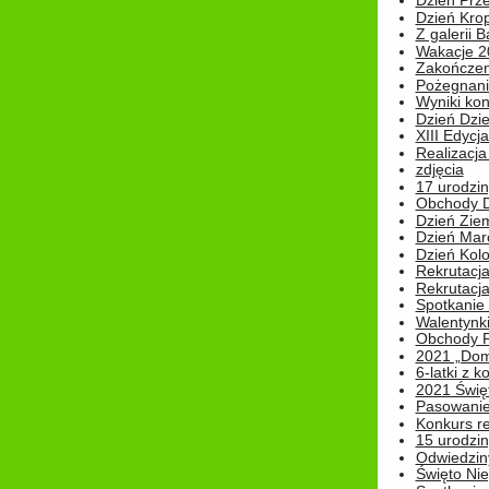
Dzień Prz
Dzień Kro
Z galerii B
Wakacje 2
Zakończen
Pożegnani
Wyniki ko
Dzień Dzi
XIII Edycj
Realizacj
zdjęcia
17 urodzin
Obchody Dn
Dzień Zie
Dzień Mar
Dzień Kolo
Rekrutacj
Rekrutacja
Spotkanie
Walentynk
Obchody P
2021 „Domo
6-latki z 
2021 Świe
Pasowanie
Konkurs re
15 urodzin
Odwiedziny
Święto Nie