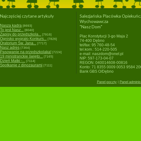
Najczęściej czytane artykuły
Salezjańska Placówka Opiekuńc
Wychowawcza
Nasza kadra
[8693]
"Nasz Dom"
To jest Nasz...
[8040]
Zapisy do przedszkola...
[7916]
Plac Konstytucji 3-go Maja 2
Ognisko wygrało Konkurs...
[7826]
74-400 Dębno
Oratorium Św. Jana...
[7717]
tel/fax: 95 760-48-54
Nasz adres
[7364]
tel.kom.: 514-220-505
Pasowanie na przedszkolaka!
[7224]
e-mail: naszdom@onet.pl
19 ministranckie święto...
[7165]
NIP: 597-173-04-07
Dzień Matki -...
[7114]
REGON: 040014608-00816
Spotkanie z dinozaurami
[7111]
Konto: 71 8355 0009 0053 9584 2
Bank GBS O/Dębno
Panel poczty
|
Panel adminis