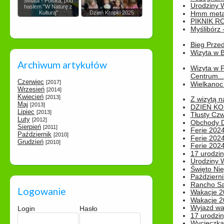
Świata - Polska, pod
Urodziny Wik
hasłem "W Naturę z
Kulturą"
Dzień Kropki 2025
Hmm metamo
PIKNIK R
Myślibórz 
Bieg Prze
Wizyta w B
Archiwum artykułów
Wizyta w 
Centrum...
Czerwiec
[2017]
Wielkanoc 
Wrzesień
[2014]
Kwiecień
[2013]
Z wizytą n
Maj
[2013]
DZIEŃ KO
Lipiec
[2013]
Tłusty Cz
Luty
[2012]
Obchody Dn
Sierpień
[2011]
Ferie 2024
Październik
[2010]
Ferie 2024
Grudzień
[2010]
Ferie 2024
17 urodzin
Urodziny W
Święto Nie
Październi
Rancho Sa
Logowanie
Wakacje 2
Wakacje 20
Wyjazd wak
Login
Hasło
17 urodzin
Wycieczka