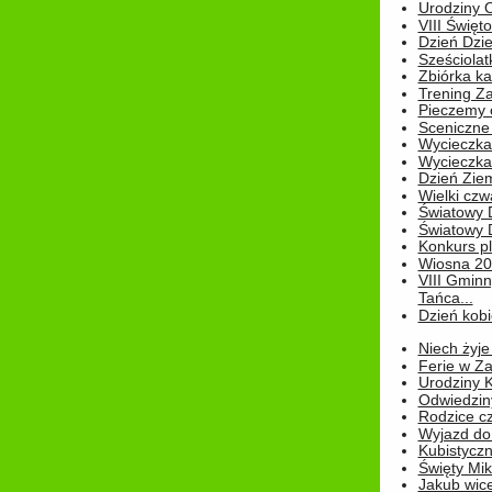
Urodziny Ol
VIII Święt
Dzień Dzi
Sześciolat
Zbiórka ka
Trening Za
Pieczemy 
Sceniczne 
Wycieczka
Wycieczka 
Dzień Zie
Wielki czw
Światowy 
Światowy 
Konkurs pl
Wiosna 2
VIII Gminn
Tańca...
Dzień kob
Niech żyje
Ferie w Z
Urodziny K
Odwiedzin
Rodzice cz
Wyjazd do
Kubistyczn
Święty Miko
Jakub wice