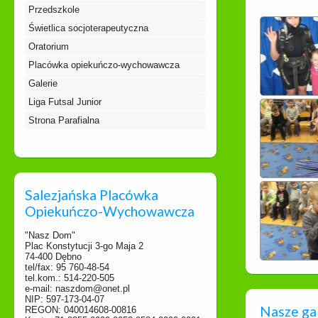
Przedszkole
Świetlica socjoterapeutyczna
Oratorium
Placówka opiekuńczo-wychowawcza
Galerie
Liga Futsal Junior
Strona Parafialna
Salezjańska Placówka
Opiekuńczo-Wychowawcza
"Nasz Dom"
Plac Konstytucji 3-go Maja 2
74-400 Dębno
tel/fax: 95 760-48-54
tel.kom.: 514-220-505
e-mail: naszdom@onet.pl
NIP: 597-173-04-07
Nasze ga
REGON: 040014608-00816