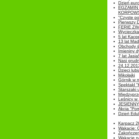
Dzień eur
EGZAMIN
KORPOWS
"Czyste po
Pierwszy 
FERIE ZI
Wycieczka 
5 lat Kacp
13 lat Madz
Obchody św
Imieniny d
7 lat Jasia
Nasi grudni
24.12.2013r
Dzieci lubi
Mikołajki
Górnik w 
Spektakl "
Starszaki 
Międzyprze
Leśnicy w
JESIENNY
Akcja "Pom
Dzień Edu
Karpacz 2
Wakacje: 
Zakończen
Wakacje n