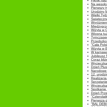
Piknik nad
Na wesoło
Pierwszy t
Urodziny 
Wielki Tyd
Świąteczne
Wyróżnieni
Międzyprz
Wizyta w 
Wiosna tuż,
Tymczasem 
Przedszkol
"Cała Pols
Wizyta w B
W karnawa
Jubileusz 
Coraz bliż
Wycieczka
Dzień Plus
Narodowe Ś
12. urodzi
Realizacja
Sprzątanie
Wycieczka
Spotkanie 
Dzień Prz
"Czterolat
Pierwsza 
"BAL DEB