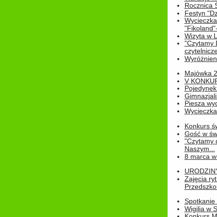
Rocznica 
Festyn "Dz
Wycieczka
"Fikoland"
Wizyta w L
"Czytamy D
czytelnicze
Wyróżnienie
Majówka 
V KONKUR
Pojedynek
Gimnazjali
Piesza wyc
Wycieczk
Konkurs św
Gość w świe
"Czytamy d
Naszym...
8 marca w
URODZINY 
Zajęcia r
Przedszkol
Spotkanie 
Wigilia w
Konkurs M