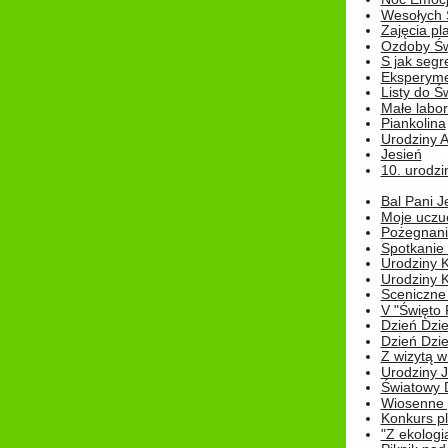
Wesołych 
Zajęcia pl
Ozdoby Św
S jak segr
Eksperyme
Listy do Ś
Małe labo
Piankolina
Urodziny A
Jesień
10. urodzin
Bal Pani J
Moje uczu
Pożegnani
Spotkanie
Urodziny K
Urodziny K
Sceniczne
V "Święto 
Dzień Dziec
Dzień Dziec
Z wizytą w
Urodziny Ju
Światowy 
Wiosenne 
Konkurs 
"Z ekologią