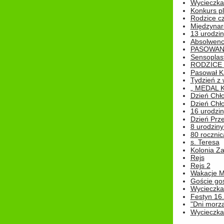
Wycieczka 
Konkurs pl
Rodzice cz
Międzynar
13 urodzin
Absolwenc
PASOWAN
Sensoplas
RODZICE 
Pasował K
Tydzień z
„ MEDAL 
Dzień Chł
Dzień Chł
16 urodziny
Dzień Prz
8 urodziny 
80 rocznic
s. Teresa
Kolonia Z
Rejs
Rejs 2
Wakacje M
Goście go
Wycieczka 
Festyn 16
"Dni morz
Wycieczka 