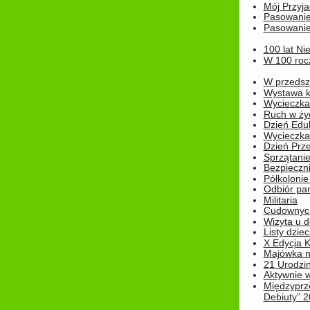
Mój Przyja
Pasowanie
Pasowanie
100 lat Ni
W 100 rocz
W przedszk
Wystawa kr
Wycieczka
Ruch w życ
Dzień Edu
Wycieczka 
Dzień Prz
Sprzątani
Bezpieczn
Półkolonie
Odbiór pam
Militaria
Cudownyc
Wizyta u d
Listy dziec
X Edycja K
Majówka n
21 Urodzin
Aktywnie 
Międzyprz
Debiuty” 