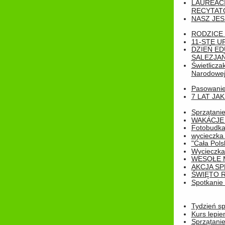
LAUREAC
RECYTATO
NASZ JES
RODZICE 
11-STE U
DZIEŃ E
SALEZJAŃ
Świetlicza
Narodowe
Pasowanie 
7 LAT JA
Sprzątanie
WAKACJE 
Fotobudk
wycieczka
"Cała Pols
Wycieczka
WESOŁE 
AKCJA SP
ŚWIĘTO 
Spotkanie 
Tydzień sp
Kurs lepie
Sprzątanie