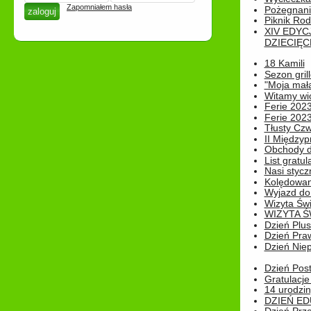
Zapomniałem hasła
Pożegnani
Piknik Rod
XIV EDYC
DZIECIĘC
18 Kamili
Sezon gri
"Moja mał
Witamy wi
Ferie 2023
Ferie 2023
Tłusty Cz
II Międzyp
Obchody d
List gratul
Nasi styczn
Kolędowan
Wyjazd do 
Wizyta Świ
WIZYTA Ś
Dzień Plu
Dzień Pra
Dzień Niep
Dzień Post
Gratulacje
14 urodzin
DZIEŃ ED