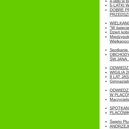
4-latki w b
5-LATKI W
DOBRE P
PRZEDSZ
WIELKAN
"W świecie
Dzień kobi
Międzypoko
Wielkanoc
Spotkanie 
OBCHODY
ŚW.JANA..
ODWIEDZ
WIGILIA 2
8 LAT JA
Gimnazjali
ODWIEDZ
W PLACÓW
Marzyciels
SPOTKAN
PLACÓWK
Święto Pl
ANDRZEJKI