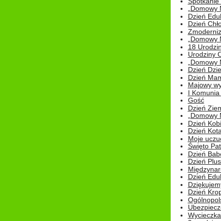
Spotkanie 
„Domowy Mi
Dzień Edu
Dzień Chł
Zmoderniz
„Domowy Mi
18 Urodzin
Urodziny Ol
„Domowy Mi
Dzień Dzie
Dzień Mam
Majowy wy
I Komunia S
Gość
Dzień Zie
„Domowy Mi
Dzień Kob
Dzień Kot
Moje uczuc
Święto Pat
Dzień Babc
Dzień Plu
Międzynar
Dzień Edu
Dziękuje
Dzień Kro
Ogólnopol
Ubezpiecz
Wycieczka