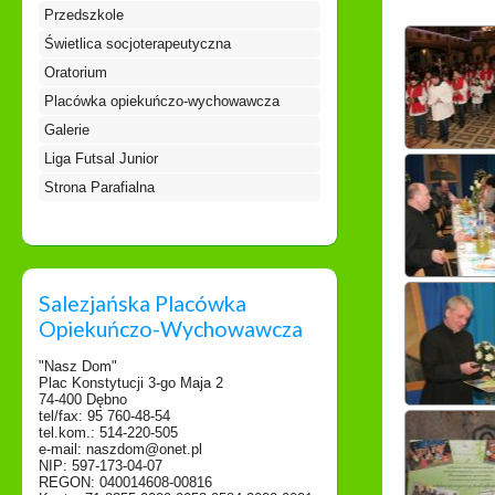
Przedszkole
Świetlica socjoterapeutyczna
Oratorium
Placówka opiekuńczo-wychowawcza
Galerie
Liga Futsal Junior
Strona Parafialna
Salezjańska Placówka
Opiekuńczo-Wychowawcza
"Nasz Dom"
Plac Konstytucji 3-go Maja 2
74-400 Dębno
tel/fax: 95 760-48-54
tel.kom.: 514-220-505
e-mail: naszdom@onet.pl
NIP: 597-173-04-07
REGON: 040014608-00816