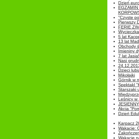
Dzień eur
EGZAMIN
KORPOWS
"Czyste po
Pierwszy 
FERIE ZI
Wycieczka 
5 lat Kacp
13 lat Madz
Obchody św
Imieniny d
7 lat Jasia
Nasi grudni
24.12.2013r
Dzieci lubi
Mikołajki
Górnik w 
Spektakl "
Starszaki 
Międzyprze
Leśnicy w
JESIENNY
Akcja "Pom
Dzień Edu
Karpacz 2
Wakacje: 
Zakończen
Wakacje n