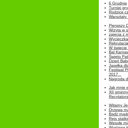
6 Grudnia
Turniej gry
Rodzice cz
Warsztaty 
Pierwszy 
Wizyta w s
zajęcia z
Wycieczka
Rekrutacja
W świecie
Bal Karna
Święto Pat
Dzień Babc
Jasełka dla
Festiwal P
2017...
Nagroda dl
Jak mnie w
XII gminn
Recytatorsk
Witamy Jes
Drzewa ma
Bądź mądr
Rejs statk
Wesołe mias
Wystawa k