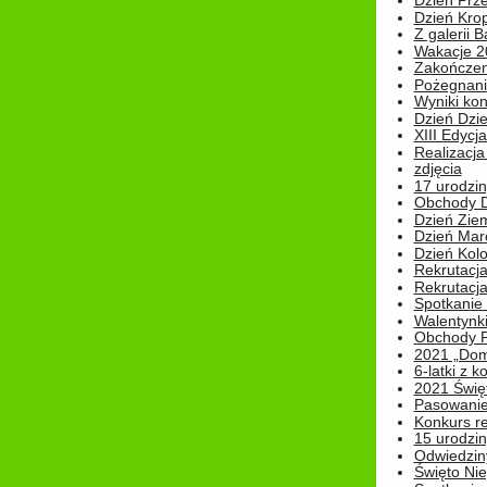
Dzień Prz
Dzień Kro
Z galerii B
Wakacje 2
Zakończen
Pożegnani
Wyniki ko
Dzień Dzi
XIII Edycj
Realizacj
zdjęcia
17 urodzin
Obchody Dn
Dzień Zie
Dzień Mar
Dzień Kolo
Rekrutacj
Rekrutacja
Spotkanie
Walentynk
Obchody P
2021 „Domo
6-latki z 
2021 Świe
Pasowanie
Konkurs re
15 urodzin
Odwiedziny
Święto Nie