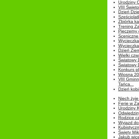
Urodziny Ol
VIII Święt
Dzień Dzi
Sześciolat
Zbiórka ka
Trening Za
Pieczemy 
Sceniczne 
Wycieczka
Wycieczka 
Dzień Zie
Wielki czw
Światowy 
Światowy 
Konkurs pl
Wiosna 2
VIII Gminn
Tańca...
Dzień kob
Niech żyje
Ferie w Z
Urodziny K
Odwiedzin
Rodzice cz
Wyjazd do
Kubistyczn
Święty Miko
Jakub wice