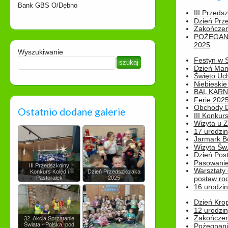
Bank GBS O/Dębno
III Przeds
Dzień Prz
Zakończen
POŻEGAN
2025
Wyszukiwanie
Festyn w 
Dzień Ma
Święto Uch
Niebieskie
BAL KAR
Ferie 2025
Obchody Dn
Ostatnio dodane galerie
III Konkurs
Wizyta u 
17 urodzin
Jarmark B
Wizyta Św.
Dzień Post
Pasowanie
III Przedszkolny
Warsztaty
Konkurs Kolęd i
Dzień Przedszkolaka
Pastorałek
2025
postaw rod
16 urodzin
Dzień Kro
12 urodzin
Zakończen
32. Akcja Sprzątanie
Świata - Polska, pod
Pożegnani