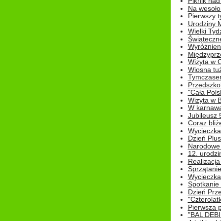
Piknik nad
Na wesoło
Pierwszy t
Urodziny 
Wielki Tyd
Świąteczne
Wyróżnieni
Międzyprz
Wizyta w 
Wiosna tuż,
Tymczasem 
Przedszkol
"Cała Pols
Wizyta w B
W karnawa
Jubileusz 
Coraz bliż
Wycieczka
Dzień Plus
Narodowe Ś
12. urodzi
Realizacja
Sprzątanie
Wycieczka
Spotkanie 
Dzień Prz
"Czterolat
Pierwsza 
"BAL DEB