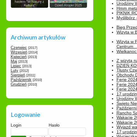
hasłem "W Naturę z
Urodziny Wik
Kulturą"
Dzień Kropki 2025
Hmm metamo
PIKNIK R
Myślibórz 
Bieg Prze
Wizyta w B
Archiwum artykułów
Wizyta w 
Centrum...
Czerwiec
[2017]
Wielkanoc 
Wrzesień
[2014]
Kwiecień
[2013]
Z wizytą n
Maj
[2013]
DZIEŃ KO
Lipiec
[2013]
Tłusty Cz
Luty
[2012]
Obchody Dn
Sierpień
[2011]
Ferie 2024
Październik
[2010]
Grudzień
Ferie 2024
[2010]
Ferie 2024
17 urodzin
Urodziny W
Święto Nie
Październi
Rancho Sa
Logowanie
Wakacje 2
Wakacje 20
Login
Hasło
Wyjazd wak
17 urodzin
Wycieczka