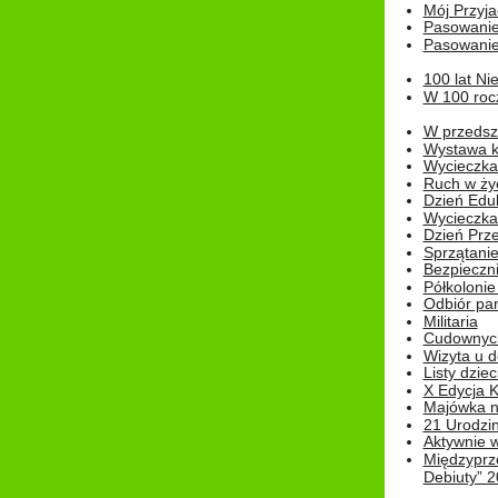
Mój Przyja
Pasowanie
Pasowanie
100 lat Ni
W 100 rocz
W przedszk
Wystawa kr
Wycieczka
Ruch w życ
Dzień Edu
Wycieczka 
Dzień Prz
Sprzątani
Bezpieczn
Półkolonie
Odbiór pam
Militaria
Cudownyc
Wizyta u d
Listy dziec
X Edycja K
Majówka n
21 Urodzin
Aktywnie 
Międzyprz
Debiuty” 