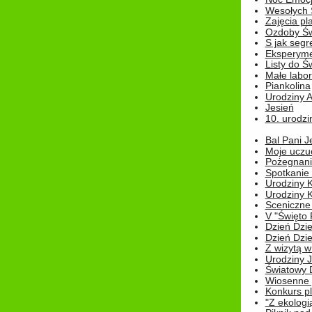
Wesołych 
Zajęcia pl
Ozdoby Św
S jak segr
Eksperyme
Listy do Ś
Małe labo
Piankolina
Urodziny A
Jesień
10. urodzin
Bal Pani J
Moje uczu
Pożegnani
Spotkanie
Urodziny K
Urodziny K
Sceniczne
V "Święto 
Dzień Dziec
Dzień Dziec
Z wizytą w
Urodziny Ju
Światowy 
Wiosenne 
Konkurs 
"Z ekologią