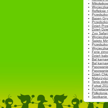
Mikołajko
Wycieczka 
Refleksje 
Przedszkol
Basen Gryf
Przedszkol
Dzień Prz
Dzień Dzie
Zoo Safari
Wycieczka 
Święto Min
Przedszkol
Wycieczka
Ferie zim
Dzień babc
Bal karna
Bal karna
Pasowanie
Pasowanie
Dzień Chło
Maturzyśc
Tenis stoł
Futsal 201
Przywitani
Półkolonie
Spotkanie