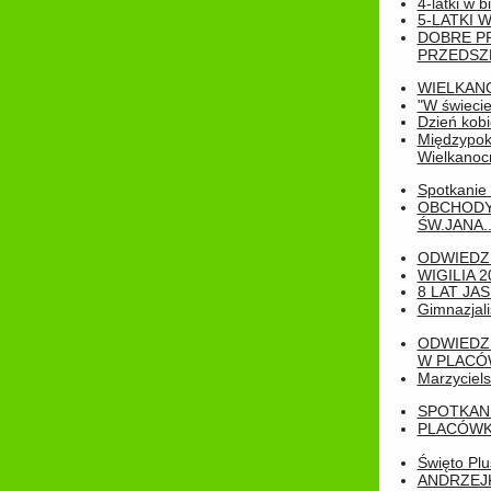
4-latki w b
5-LATKI W
DOBRE P
PRZEDSZ
WIELKAN
"W świecie
Dzień kobi
Międzypoko
Wielkanoc
Spotkanie 
OBCHODY
ŚW.JANA..
ODWIEDZ
WIGILIA 2
8 LAT JA
Gimnazjali
ODWIEDZ
W PLACÓW
Marzyciels
SPOTKAN
PLACÓWK
Święto Pl
ANDRZEJKI