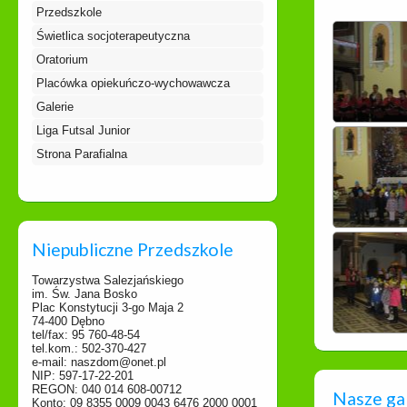
Przedszkole
Świetlica socjoterapeutyczna
Oratorium
Placówka opiekuńczo-wychowawcza
Galerie
Liga Futsal Junior
Strona Parafialna
Niepubliczne Przedszkole
Towarzystwa Salezjańskiego
im. Św. Jana Bosko
Plac Konstytucji 3-go Maja 2
74-400 Dębno
tel/fax: 95 760-48-54
tel.kom.: 502-370-427
e-mail: naszdom@onet.pl
NIP: 597-17-22-201
REGON: 040 014 608-00712
Nasze ga
Konto: 09 8355 0009 0043 6476 2000 0001