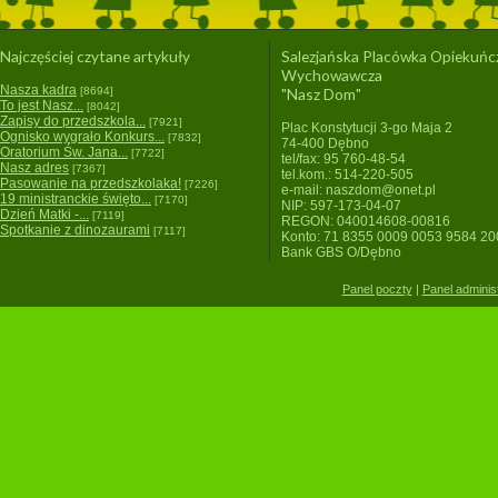
Najczęściej czytane artykuły
Salezjańska Placówka Opiekuńc
Wychowawcza
Nasza kadra
[8694]
"Nasz Dom"
To jest Nasz...
[8042]
Zapisy do przedszkola...
[7921]
Plac Konstytucji 3-go Maja 2
Ognisko wygrało Konkurs...
[7832]
74-400 Dębno
Oratorium Św. Jana...
[7722]
tel/fax: 95 760-48-54
Nasz adres
[7367]
tel.kom.: 514-220-505
Pasowanie na przedszkolaka!
[7226]
e-mail: naszdom@onet.pl
19 ministranckie święto...
[7170]
NIP: 597-173-04-07
Dzień Matki -...
[7119]
REGON: 040014608-00816
Spotkanie z dinozaurami
[7117]
Konto: 71 8355 0009 0053 9584 2
Bank GBS O/Dębno
Panel poczty
|
Panel adminis