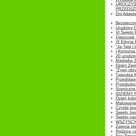
UROCZYS
PRZEDSZ
Dni Adapt
Bezpieczne
Urodziny O
VI Święto 
Owocowe s
IX Edycja 
"Ja,Tata i 
I Komunia 
20 urodziny
Majówka 
Dzień Ziem
"Żywy obra
Twierdza 
Przedstaw
Przedszkol
Sceniczne
IDZIEMY 
Dzień kobi
Malowanie
Czyste pow
Święty Ja
Święto na
WSZYSCY 
Zajęcia pl
Rodzice cz
Noc Emocj