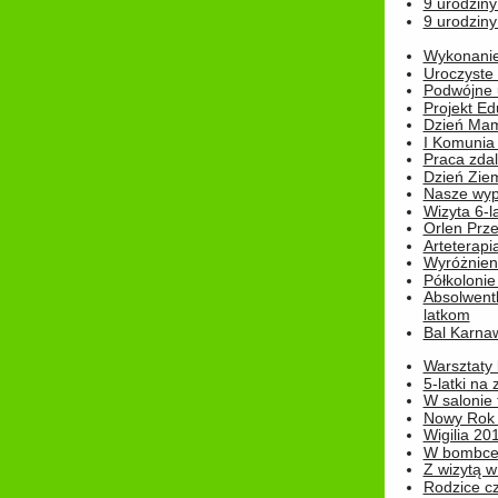
9 urodziny
9 urodziny
Wykonanie 
Uroczyste
Podwójne u
Projekt E
Dzień Mam
I Komunia S
Praca zdal
Dzień Ziem
Nasze wypi
Wizyta 6-l
Orlen Prz
Arteterapi
Wyróżnieni
Półkoloni
Absolwent
latkom
Bal Karna
Warsztaty
5-latki na
W salonie 
Nowy Rok
Wigilia 20
W bombc
Z wizytą w
Rodzice cz