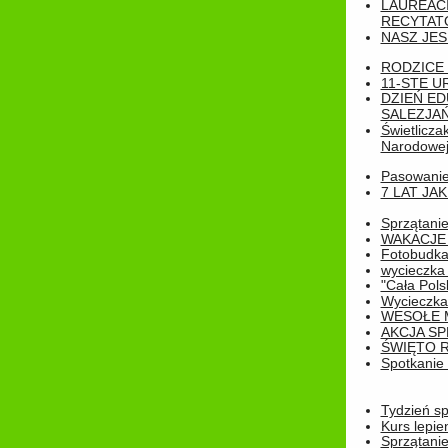
LAUREAC
RECYTATO
NASZ JES
RODZICE 
11-STE U
DZIEŃ E
SALEZJAŃ
Świetlicza
Narodowe
Pasowanie 
7 LAT JA
Sprzątanie
WAKACJE 
Fotobudk
wycieczka
"Cała Pols
Wycieczka
WESOŁE 
AKCJA SP
ŚWIĘTO 
Spotkanie 
Tydzień sp
Kurs lepie
Sprzątanie