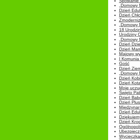
Spotkanie 
„Domowy Mi
Dzień Edu
Dzień Chł
Zmoderniz
„Domowy Mi
18 Urodzin
Urodziny Ol
„Domowy Mi
Dzień Dzie
Dzień Mam
Majowy wy
I Komunia S
Gość
Dzień Zie
„Domowy Mi
Dzień Kob
Dzień Kot
Moje uczuc
Święto Pat
Dzień Babc
Dzień Plu
Międzynar
Dzień Edu
Dziękuje
Dzień Kro
Ogólnopol
Ubezpiecz
Wycieczka