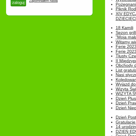
Zapomniałem hasła
Pożegnani
Piknik Rod
XIV EDYC
DZIECIĘC
18 Kamili
Sezon gri
"Moja mał
Witamy wi
Ferie 2023
Ferie 2023
Tłusty Cz
II Międzyp
Obchody d
List gratul
Nasi styczn
Kolędowan
Wyjazd do 
Wizyta Świ
WIZYTA Ś
Dzień Plu
Dzień Pra
Dzień Niep
Dzień Post
Gratulacje
14 urodzin
DZIEŃ ED