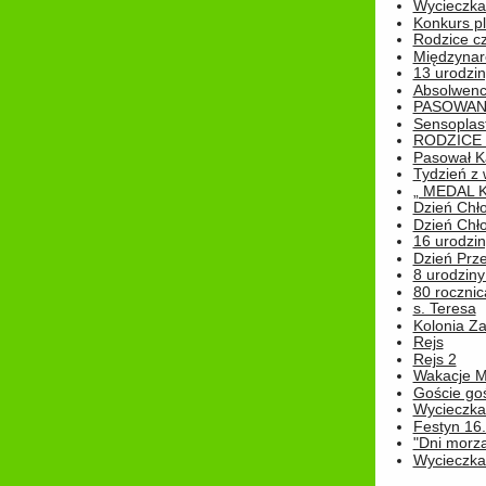
Wycieczka 
Konkurs pl
Rodzice cz
Międzynar
13 urodzin
Absolwenc
PASOWAN
Sensoplas
RODZICE 
Pasował K
Tydzień z
„ MEDAL 
Dzień Chł
Dzień Chł
16 urodziny
Dzień Prz
8 urodziny 
80 rocznic
s. Teresa
Kolonia Z
Rejs
Rejs 2
Wakacje M
Goście go
Wycieczka 
Festyn 16
"Dni morz
Wycieczka 