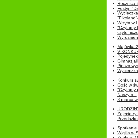
Rocznica 
Festyn "Dz
Wycieczka
"Fikoland"
Wizyta w L
"Czytamy D
czytelnicze
Wyróżnienie
Majówka 
V KONKUR
Pojedynek
Gimnazjali
Piesza wyc
Wycieczk
Konkurs św
Gość w świe
"Czytamy d
Naszym...
8 marca w
URODZINY 
Zajęcia r
Przedszkol
Spotkanie 
Wigilia w
Konkurs M