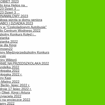
KOBIET 2023
o kina Helios na...
23 Dzień 3 ...
23 Dzień 3 ...
RNAWAŁOWY 2023
łowa wizyta w domu seniora
ABCI I DZIADKA 2023
ty w "Czekoladowym Autobusie"
do Centrum Wodnego 2022
zkolny Konkurs Kolęd i...
zianka
zianka 2022
je dla Kingi
zimowy22
nny Międzyprzedszkolny Konkurs
rski
iny Wiktorii
NIE NA PRZEDSZKOLAKA 2022
undelka 2022
hłopaka 2022
hłopaka 2022 r.
iny Kasi
-Mielno 2022
Berlin- lipiec 2022 r.
roje 17 lipiec 2022 r.
Oliwii, Kingi i Artura
zyjaciela 2022
ki na wycieczce 2022
Mamy 2022