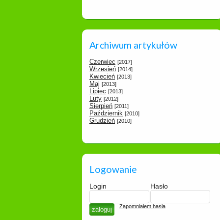
Archiwum artykułów
Czerwiec
[2017]
Wrzesień
[2014]
Kwiecień
[2013]
Maj
[2013]
Lipiec
[2013]
Luty
[2012]
Sierpień
[2011]
Październik
[2010]
Grudzień
[2010]
Logowanie
Login
Hasło
Zapomniałem hasła