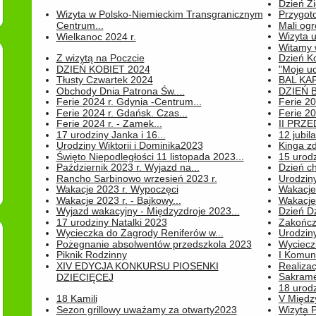
Dzień Z
Wizyta w Polsko-Niemieckim Transgranicznym
Przygot
Centrum...
Mali ogr
Wizyta 
Wielkanoc 2024 r.
Witamy 
Z wizytą na Poczcie
Dzień K
DZIEŃ KOBIET 2024
"Moje uc
Tłusty Czwartek 2024
BAL KA
Obchody Dnia Patrona Św....
DZIEŃ B
Ferie 2024 r. Gdynia -Centrum...
Ferie 20
Ferie 2024 r. Gdańsk. Czas...
Ferie 20
Ferie 2024 r. - Zamek...
II PRZ
17 urodziny Janka i 16...
12 jubil
Urodziny Wiktorii i Dominika2023
Kinga zd
Święto Niepodległości 11 listopada 2023...
15 urodz
Październik 2023 r. Wyjazd na...
Dzień c
Rancho Sarbinowo wrzesień 2023 r.
Urodziny 
Wakacje 2023 r. Wypoczęci
Wakacje
Wakacje 2023 r. - Bajkowy...
Wakacje
Wyjazd wakacyjny - Międzyzdroje 2023...
Dzień D
17 urodziny Natalki 2023
Zakończ
Wycieczka do Zagrody Reniferów w...
Urodziny 
Pożegnanie absolwentów przedszkola 2023
Wyciecz
Piknik Rodzinny
I Komun
XIV EDYCJA KONKURSU PIOSENKI
Realiza
Sakrame
DZIECIĘCEJ
18 urodz
18 Kamili
V Między
Sezon grillowy uważamy za otwarty2023
Wizyta 