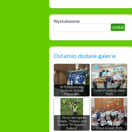
Wyszukiwanie
Ostatnio dodane galerie
III Przedszkolny
Konkurs Kolęd i
Dzień Przedszkolaka
Pastorałek
2025
32. Akcja Sprzątanie
Świata - Polska, pod
hasłem "W Naturę z
Kulturą"
Dzień Kropki 2025