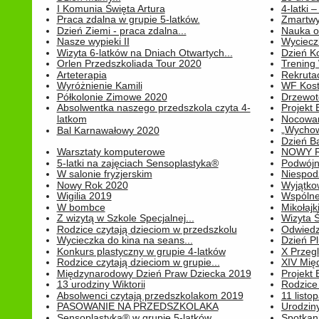
I Komunia Święta Artura
4-latki
Praca zdalna w grupie 5-latków.
Zmartwy
Dzień Ziemi - praca zdalna...
Nauka o
Nasze wypieki II
Wycieczk
Wizyta 6-latków na Dniach Otwartych...
Dzień K
Orlen Przedszkoliada Tour 2020
Trening
Arteterapia
Rekrutac
Wyróżnienie Kamili
WF Kost
Półkolonie Zimowe 2020
Drzewot
Absolwentka naszego przedszkola czyta 4-
Projekt
latkom
Nocowan
„Wychowa
Bal Karnawałowy 2020
Dzień B
Warsztaty komputerowe
NOWY R
5-latki na zajęciach Sensoplastyka®
Podwójne
W salonie fryzjerskim
Niespod
Nowy Rok 2020
Wyjątko
Wigilia 2019
Wspólne
W bombce
Mikołajk
Z wizytą w Szkole Specjalnej...
Wizyta Ś
Rodzice czytają dzieciom w przedszkolu
Odwiedz
Wycieczka do kina na seans...
Dzień P
Konkurs plastyczny w grupie 4-latków
X Przegl
Rodzice czytają dzieciom w grupie...
XIV Mię
Międzynarodowy Dzień Praw Dziecka 2019
Projekt
13 urodziny Wiktorii
Rodzice 
Absolwenci czytają przedszkolakom 2019
11 listo
PASOWANIE NA PRZEDSZKOLAKA
Urodziny 
Sensoplastyka® w grupie 5-latków
Spotkani