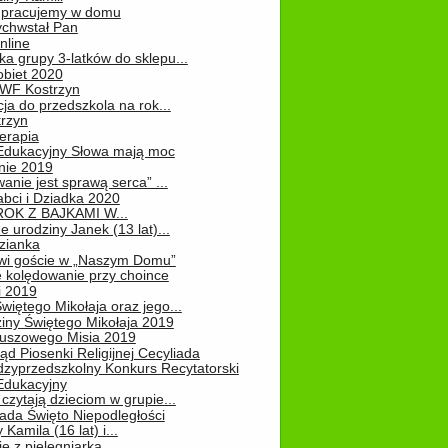
 – pracujemy w domu
chwstał Pan
nline
a grupy 3-latków do sklepu...
obiet 2020
 WF Kostrzyn
ja do przedszkola na rok...
rzyn
erapia
 Edukacyjny Słowa mają moc
ie 2019
nie jest sprawą serca” ...
abci i Dziadka 2020
OK Z BAJKAMI W...
 urodziny Janek (13 lat)...
zianka
wi goście w „Naszym Domu”
 kolędowanie przy choince
i 2019
więtego Mikołaja oraz jego...
iny Świętego Mikołaja 2019
luszowego Misia 2019
ąd Piosenki Religijnej Cecyliada
dzyprzedszkolny Konkurs Recytatorski
 Edukacyjny
czytają dzieciom w grupie...
pada Święto Niepodległości
Kamila (16 lat) i...
e z pielęgniarką