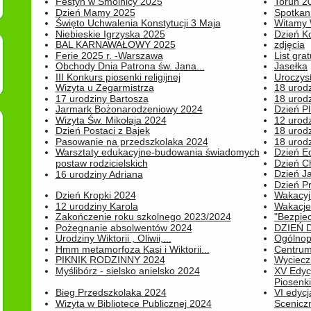
Festyn w Smolnicy 2025
Toruń 20
Dzień Mamy 2025
Spotkani
Święto Uchwalenia Konstytucji 3 Maja
Witamy 
Niebieskie Igrzyska 2025
Dzień K
BAL KARNAWAŁOWY 2025
zdjęcia
Ferie 2025 r. -Warszawa
List grat
Obchody Dnia Patrona św. Jana...
Jasełka
III Konkurs piosenki religijnej
Uroczyst
Wizyta u Zegarmistrza
18 urod
17 urodziny Bartosza
18 urodz
Jarmark Bożonarodzeniowy 2024
Dzień P
Wizyta Św. Mikołaja 2024
12 urod
Dzień Postaci z Bajek
18 urodz
Pasowanie na przedszkolaka 2024
18 urodz
Warsztaty edukacyjne-budowania świadomych
Dzień E
postaw rodzicielskich
Dzień C
Dzień J
16 urodziny Adriana
Dzień P
Dzień Kropki 2024
Wakacyj
12 urodziny Karola
Wakacje 
Zakończenie roku szkolnego 2023/2024
"Bezpiec
Pożegnanie absolwentów 2024
DZIEŃ 
Urodziny Wiktorii , Oliwii,...
Ogólnopo
Hmm metamorfoza Kasi i Wiktorii...
Centrum
PIKNIK RODZINNY 2024
Wyciecz
Myślibórz - sielsko anielsko 2024
XV Edyc
Piosenki.
Bieg Przedszkolaka 2024
VI edyc
Wizyta w Bibliotece Publicznej 2024
Sceniczn