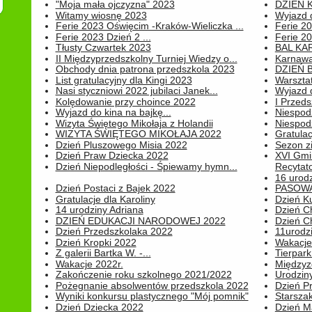
"Moja mała ojczyzna" 2023
DZIEŃ 
Witamy wiosnę 2023
Wyjazd d
Ferie 2023 Oświęcim -Kraków-Wieliczka ...
Ferie 20
Ferie 2023 Dzień 2 ...
Ferie 20
Tłusty Czwartek 2023
BAL KA
II Międzyprzedszkolny Turniej Wiedzy o...
Karnawa
Obchody dnia patrona przedszkola 2023
DZIEŃ B
List gratulacyjny dla Kingi 2023
Warszta
Nasi styczniowi 2022 jubilaci Janek...
Wyjazd 
Kolędowanie przy choince 2022
I Przeds
Wyjazd do kina na bajkę...
Niespod
Wizyta Świętego Mikołaja z Holandii
Niespod
WIZYTA ŚWIĘTEGO MIKOŁAJA 2022
Gratulac
Dzień Pluszowego Misia 2022
Sezon 
Dzień Praw Dziecka 2022
XVI Gmi
Dzień Niepodległości - Śpiewamy hymn...
Recytato
16 urodz
Dzień Postaci z Bajek 2022
PASOWA
Gratulacje dla Karoliny
Dzień K
14 urodziny Adriana
Dzień C
DZIEŃ EDUKACJI NARODOWEJ 2022
Dzień C
Dzień Przedszkolaka 2022
11urodz
Dzień Kropki 2022
Wakacje
Z galerii Bartka W. -...
Tierpark 
Wakacje 2022r.
Międzyzd
Zakończenie roku szkolnego 2021/2022
Urodziny 
Pożegnanie absolwentów przedszkola 2022
Dzień Pr
Wyniki konkursu plastycznego "Mój pomnik"
Starsza
Dzień Dziecka 2022
Dzień 