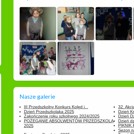
Nasze galerie
III Przedszkolny Konkurs Kolęd i...
32. Akcj
Dzień Przedszkolaka 2025
Dzień K
Zakończenie roku szkolnego 2024/2025
Dzień D
POŻEGANIE ABSOLWENTÓW PRZEDSZKOLA
Dzień d
PIKNIK
2025
Sezon na