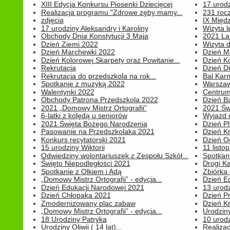
XIII Edycja Konkursu Piosenki Dziecięcej
17 urodz
Realizacja programu "Zdrowe zęby mamy...
231 rocz
zdjęcia
IX Międ
17 urodziny Aleksandry i Karoliny
Wizyta 
Obchody Dnia Konstytucji 3 Maja
2021 La
Dzień Ziemi 2022
Wizyta d
Dzień Marchewki 2022
Dzień M
Dzień Kolorowej Skarpety oraz Powitanie...
Dzień K
Rekrutacja
Dzień D
Rekrutacja do przedszkola na rok...
Bal Kar
Spotkanie z muzyką 2022
Warszawa
Walentynki 2022
Centrum
Obchody Patrona Przedszkola 2022
Dzień B
2021 „Domowy Mistrz Ortografii”
2021 Św
6-latki z kolędą u seniorów
Wyjazd d
2021 Święta Bożego Narodzenia
Dzień P
Pasowanie na Przedszkolaka 2021
Dzień K
Konkurs recytatorski 2021
Dzień O
15 urodziny Wiktorii
11 listo
Odwiedziny wolontariuszek z Zespołu Szkół...
Spotkan
Święto Niepodległości 2021
Drogi Ka
Spotkanie z Olkiem i Adą
Zbiórka 
„Domowy Mistrz Ortografii” - edycja...
Dzień E
Dzień Edukacji Narodowej 2021
13 urodz
Dzień Chłopaka 2021
Dzień P
Zmodernizowany plac zabaw
Dzień K
„Domowy Mistrz Ortografii” - edycja...
Urodziny
18 Urodziny Patryka
10 urodz
Urodziny Oliwii ( 14 lat)...
Realiza