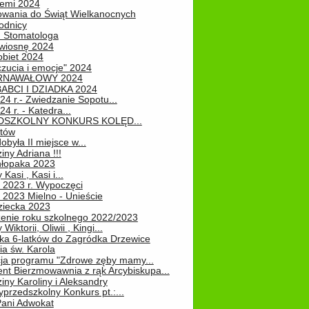
iemi 2024
owania do Świąt Wielkanocnych
odnicy
u Stomatologa
wiosnę 2024
obiet 2024
zucia i emocje" 2024
RNAWAŁOWY 2024
ABCI I DZIADKA 2024
24 r.- Zwiedzanie Sopotu...
24 r. - Katedra...
EDSZKOLNY KONKURS KOLĘD...
atów
obyła II miejsce w...
iny Adriana !!!
hłopaka 2023
Kasi , Kasi i...
 2023 r. Wypoczęci
 2023 Mielno - Unieście
ziecka 2023
enie roku szkolnego 2022/2023
Wiktorii, Oliwii , Kingi...
ka 6-latków do Zagródka Drzewice
ia św. Karola
cja programu "Zdrowe zęby mamy...
nt Bierzmowawnia z rąk Arcybiskupa...
iny Karoliny i Aleksandry
przedszkolny Konkurs pt.:...
Pani Adwokat