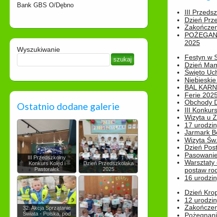
Bank GBS O/Dębno
III Przeds
Dzień Prz
Zakończen
POŻEGAN
2025
Wyszukiwanie
Festyn w 
Dzień Ma
Święto Uch
Niebieskie
BAL KAR
Ferie 2025
Obchody Dn
Ostatnio dodane galerie
III Konkurs
Wizyta u 
17 urodzin
Jarmark B
Wizyta Św.
Dzień Post
Pasowanie
III Przedszkolny
Warsztaty
Konkurs Kolęd i
Dzień Przedszkolaka
Pastorałek
2025
postaw rod
16 urodzin
Dzień Kro
12 urodzin
Zakończen
32. Akcja Sprzątanie
Świata - Polska, pod
Pożegnani