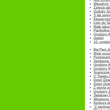
Wesołych 
Zajęcia pl
Ozdoby Św
S jak segr
Eksperyme
Listy do Ś
Małe labo
Piankolina
Urodziny A
Jesień
10. urodzin
Bal Pani J
Moje uczu
Pożegnani
Spotkanie
Urodziny K
Urodziny K
Sceniczne
V "Święto 
Dzień Dziec
Dzień Dziec
Z wizytą w
Urodziny Ju
Światowy 
Wiosenne 
Konkurs 
"Z ekologią