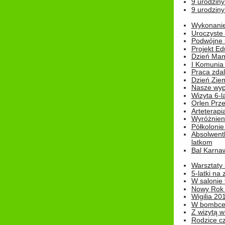
9 urodziny
9 urodziny
Wykonanie 
Uroczyste
Podwójne u
Projekt E
Dzień Mam
I Komunia S
Praca zdal
Dzień Ziem
Nasze wypi
Wizyta 6-l
Orlen Prz
Arteterapi
Wyróżnieni
Półkoloni
Absolwent
latkom
Bal Karna
Warsztaty
5-latki na
W salonie 
Nowy Rok
Wigilia 20
W bombc
Z wizytą w
Rodzice cz