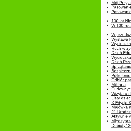
Mój Przyja
Pasowanie
Pasowanie
100 lat Ni
W 100 rocz
W przedszk
Wystawa kr
Wycieczka
Ruch w życ
Dzień Edu
Wycieczka 
Dzień Prz
Sprzątani
Bezpieczn
Półkolonie
Odbiór pam
Militaria
Cudownyc
Wizyta u d
Listy dziec
X Edycja K
Majówka n
21 Urodzin
Aktywnie 
Międzyprz
Debiuty” 