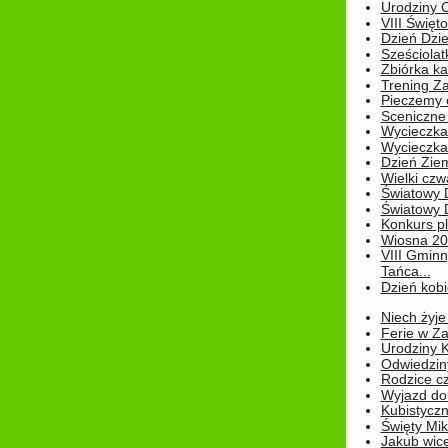
Urodziny Ol
VIII Święt
Dzień Dzi
Sześciolat
Zbiórka ka
Trening Za
Pieczemy 
Sceniczne 
Wycieczka
Wycieczka 
Dzień Zie
Wielki czw
Światowy 
Światowy 
Konkurs pl
Wiosna 2
VIII Gminn
Tańca...
Dzień kob
Niech żyje
Ferie w Z
Urodziny K
Odwiedzin
Rodzice cz
Wyjazd do
Kubistyczn
Święty Miko
Jakub wice