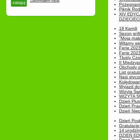
Zapomniałem hasła
Pożegnani
Piknik Rod
XIV EDYC
DZIECIĘC
18 Kamili
Sezon gri
"Moja mał
Witamy wi
Ferie 2023
Ferie 2023
Tłusty Cz
II Międzyp
Obchody d
List gratul
Nasi styczn
Kolędowan
Wyjazd do 
Wizyta Świ
WIZYTA Ś
Dzień Plu
Dzień Pra
Dzień Niep
Dzień Post
Gratulacje
14 urodzin
DZIEŃ ED