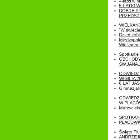
4-latki w b
5-LATKI W
DOBRE P
PRZEDSZ
WIELKAN
"W świecie
Dzień kobi
Międzypoko
Wielkanoc
Spotkanie 
OBCHODY
ŚW.JANA..
ODWIEDZ
WIGILIA 2
8 LAT JA
Gimnazjali
ODWIEDZ
W PLACÓW
Marzyciels
SPOTKAN
PLACÓWK
Święto Pl
ANDRZEJKI