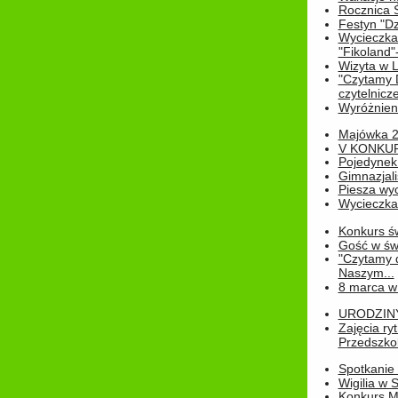
Rocznica 
Festyn "Dz
Wycieczka
"Fikoland"
Wizyta w L
"Czytamy D
czytelnicze
Wyróżnienie
Majówka 
V KONKUR
Pojedynek
Gimnazjali
Piesza wyc
Wycieczk
Konkurs św
Gość w świe
"Czytamy d
Naszym...
8 marca w
URODZINY 
Zajęcia r
Przedszkol
Spotkanie 
Wigilia w
Konkurs M