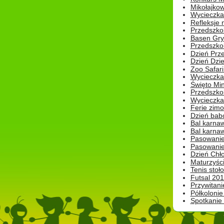
Mikołajko
Wycieczka 
Refleksje 
Przedszkol
Basen Gryf
Przedszkol
Dzień Prz
Dzień Dzie
Zoo Safari
Wycieczka 
Święto Min
Przedszkol
Wycieczka
Ferie zim
Dzień babc
Bal karna
Bal karna
Pasowanie
Pasowanie
Dzień Chło
Maturzyśc
Tenis stoł
Futsal 201
Przywitani
Półkolonie
Spotkanie