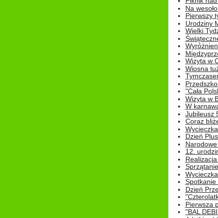
Piknik nad
Na wesoło
Pierwszy t
Urodziny 
Wielki Tyd
Świąteczne
Wyróżnieni
Międzyprz
Wizyta w 
Wiosna tuż,
Tymczasem 
Przedszkol
"Cała Pols
Wizyta w B
W karnawa
Jubileusz 
Coraz bliż
Wycieczka
Dzień Plus
Narodowe Ś
12. urodzi
Realizacja
Sprzątanie
Wycieczka
Spotkanie 
Dzień Prz
"Czterolat
Pierwsza 
"BAL DEB