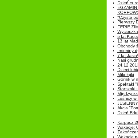
Dzień eur
EGZAMIN
KORPOWS
"Czyste po
Pierwszy 
FERIE ZI
Wycieczka 
5 lat Kacp
13 lat Madz
Obchody św
Imieniny d
7 lat Jasia
Nasi grudni
24.12.2013r
Dzieci lubi
Mikołajki
Górnik w 
Spektakl "
Starszaki 
Międzyprze
Leśnicy w
JESIENNY
Akcja "Pom
Dzień Edu
Karpacz 2
Wakacje: 
Zakończen
Wakacje n