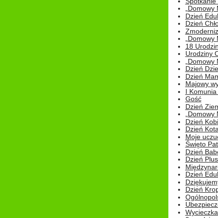
Spotkanie 
„Domowy Mi
Dzień Edu
Dzień Chł
Zmoderniz
„Domowy Mi
18 Urodzin
Urodziny Ol
„Domowy Mi
Dzień Dzie
Dzień Mam
Majowy wy
I Komunia S
Gość
Dzień Zie
„Domowy Mi
Dzień Kob
Dzień Kot
Moje uczuc
Święto Pat
Dzień Babc
Dzień Plu
Międzynar
Dzień Edu
Dziękuje
Dzień Kro
Ogólnopol
Ubezpiecz
Wycieczka