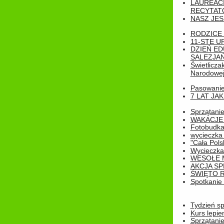
LAUREAC
RECYTATO
NASZ JES
RODZICE 
11-STE U
DZIEŃ E
SALEZJAŃ
Świetlicza
Narodowe
Pasowanie 
7 LAT JA
Sprzątanie
WAKACJE 
Fotobudk
wycieczka
"Cała Pols
Wycieczka
WESOŁE 
AKCJA SP
ŚWIĘTO 
Spotkanie 
Tydzień sp
Kurs lepie
Sprzątanie