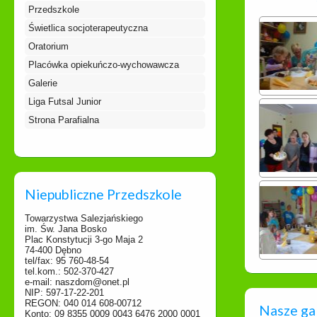
Przedszkole
Świetlica socjoterapeutyczna
Oratorium
Placówka opiekuńczo-wychowawcza
Galerie
Liga Futsal Junior
Strona Parafialna
Niepubliczne Przedszkole
Towarzystwa Salezjańskiego
im. Św. Jana Bosko
Plac Konstytucji 3-go Maja 2
74-400 Dębno
tel/fax: 95 760-48-54
tel.kom.: 502-370-427
e-mail: naszdom@onet.pl
NIP: 597-17-22-201
REGON: 040 014 608-00712
Nasze ga
Konto: 09 8355 0009 0043 6476 2000 0001