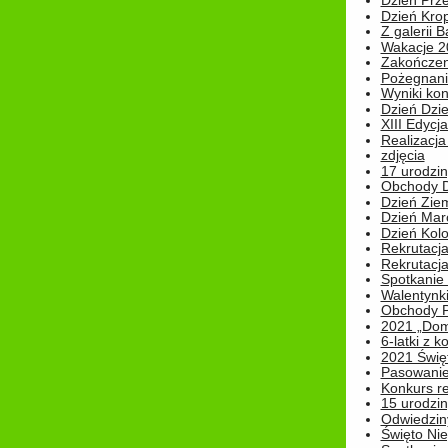
Dzień Prz
Dzień Kro
Z galerii B
Wakacje 2
Zakończen
Pożegnani
Wyniki ko
Dzień Dzi
XIII Edycj
Realizacj
zdjęcia
17 urodzin
Obchody Dn
Dzień Zie
Dzień Mar
Dzień Kolo
Rekrutacj
Rekrutacja
Spotkanie
Walentynk
Obchody P
2021 „Domo
6-latki z 
2021 Świe
Pasowanie
Konkurs re
15 urodzin
Odwiedziny
Święto Nie