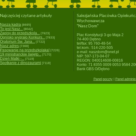
Najczęściej czytane artykuły
Salezjańska Placówka Opiekuńc
Wychowawcza
Nasza kadra
[8695]
"Nasz Dom"
To jest Nasz...
[8042]
Zapisy do przedszkola...
[7923]
Plac Konstytucji 3-go Maja 2
Ognisko wygrało Konkurs...
[7833]
74-400 Dębno
Oratorium Św. Jana...
[7722]
tel/fax: 95 760-48-54
Nasz adres
[7368]
tel.kom.: 514-220-505
Pasowanie na przedszkolaka!
[7226]
e-mail: naszdom@onet.pl
19 ministranckie święto...
[7170]
NIP: 597-173-04-07
Dzień Matki -...
[7119]
REGON: 040014608-00816
Spotkanie z dinozaurami
[7118]
Konto: 71 8355 0009 0053 9584 2
Bank GBS O/Dębno
Panel poczty
|
Panel adminis