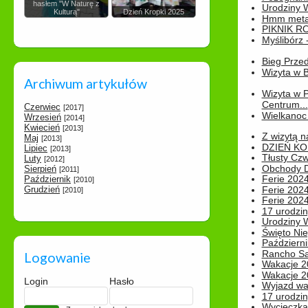
hasłem "W Naturę z
Urodziny Wik
Kulturą"
Dzień Kropki 2025
Hmm metamo
PIKNIK R
Myślibórz 
Bieg Prze
Wizyta w B
Archiwum artykułów
Wizyta w 
Centrum...
Czerwiec
[2017]
Wielkanoc 
Wrzesień
[2014]
Kwiecień
[2013]
Z wizytą n
Maj
[2013]
DZIEŃ KO
Lipiec
[2013]
Tłusty Cz
Luty
[2012]
Obchody Dn
Sierpień
[2011]
Ferie 2024
Październik
[2010]
Grudzień
Ferie 2024
[2010]
Ferie 2024
17 urodzin
Urodziny W
Święto Nie
Październi
Rancho Sa
Logowanie
Wakacje 2
Wakacje 20
Login
Hasło
Wyjazd wak
17 urodzin
Wycieczka