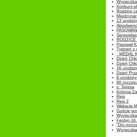
Wycieczka 
Konkurs pl
Rodzice cz
Międzynar
13 urodzin
Absolwenc
PASOWAN
Sensoplas
RODZICE 
Pasował K
Tydzień z
„ MEDAL 
Dzień Chł
Dzień Chł
16 urodziny
Dzień Prz
8 urodziny 
80 rocznic
s. Teresa
Kolonia Z
Rejs
Rejs 2
Wakacje M
Goście go
Wycieczka 
Festyn 16
"Dni morz
Wycieczka 