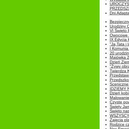
UROCZYS
PRZEDSZ
Dni Adapt
Bezpieczne
Urodziny O
VI Święto 
Owocowe s
IX Edycja 
"Ja,Tata i 
I Komunia 
20 urodziny
Majówka 
Dzień Ziem
"Żywy obra
Twierdza 
Przedstaw
Przedszkol
Sceniczne
IDZIEMY 
Dzień kobi
Malowanie
Czyste pow
Święty Ja
Święto na
WSZYSCY 
Zajęcia pl
Rodzice cz
Noc Emocj