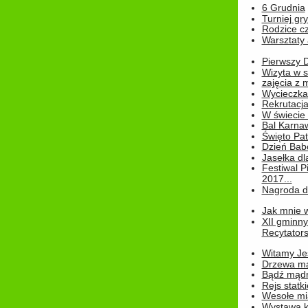
6 Grudnia
Turniej gry
Rodzice cz
Warsztaty 
Pierwszy 
Wizyta w s
zajęcia z
Wycieczka
Rekrutacja
W świecie
Bal Karna
Święto Pat
Dzień Babc
Jasełka dla
Festiwal P
2017...
Nagroda dl
Jak mnie w
XII gminn
Recytatorsk
Witamy Jes
Drzewa ma
Bądź mądr
Rejs statk
Wesołe mias
Wystawa k