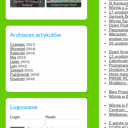
hasłem "W Naturę z
III Konkurs
Kulturą"
Dzień Kropki 2025
Wizyta u 
17 urodzin
Jarmark B
Wizyta Św.
Dzień Post
Pasowanie
Archiwum artykułów
Warsztaty
postaw rod
16 urodzin
Czerwiec
[2017]
Wrzesień
[2014]
Dzień Kro
Kwiecień
[2013]
12 urodzin
Maj
[2013]
Zakończen
Lipiec
[2013]
Pożegnani
Luty
[2012]
Urodziny Wik
Sierpień
[2011]
Hmm metamo
Październik
[2010]
PIKNIK R
Grudzień
[2010]
Myślibórz 
Bieg Prze
Wizyta w B
Wizyta w 
Logowanie
Centrum...
Wielkanoc 
Login
Hasło
Z wizytą n
DZIEŃ KO