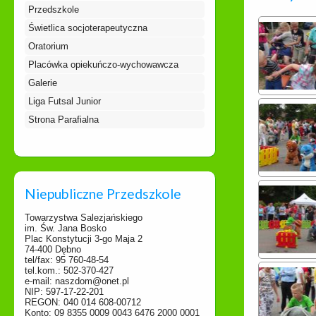
Przedszkole
Świetlica socjoterapeutyczna
Oratorium
Placówka opiekuńczo-wychowawcza
Galerie
Liga Futsal Junior
Strona Parafialna
Niepubliczne Przedszkole
Towarzystwa Salezjańskiego
im. Św. Jana Bosko
Plac Konstytucji 3-go Maja 2
74-400 Dębno
tel/fax: 95 760-48-54
tel.kom.: 502-370-427
e-mail: naszdom@onet.pl
NIP: 597-17-22-201
REGON: 040 014 608-00712
Konto: 09 8355 0009 0043 6476 2000 0001