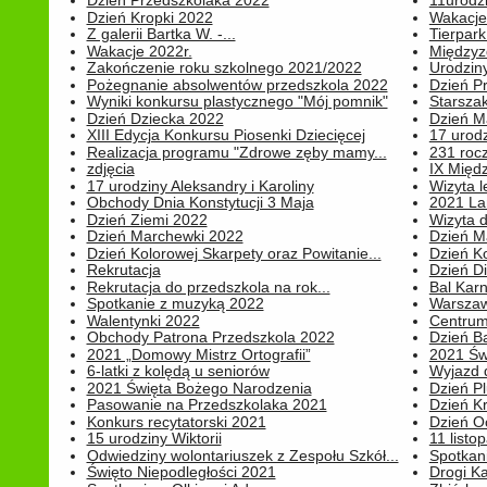
Dzień Przedszkolaka 2022
11urodz
Dzień Kropki 2022
Wakacje
Z galerii Bartka W. -...
Tierpark 
Wakacje 2022r.
Międzyzd
Zakończenie roku szkolnego 2021/2022
Urodziny 
Pożegnanie absolwentów przedszkola 2022
Dzień Pr
Wyniki konkursu plastycznego "Mój pomnik"
Starsza
Dzień Dziecka 2022
Dzień 
XIII Edycja Konkursu Piosenki Dziecięcej
17 urodz
Realizacja programu "Zdrowe zęby mamy...
231 rocz
zdjęcia
IX Międ
17 urodziny Aleksandry i Karoliny
Wizyta 
Obchody Dnia Konstytucji 3 Maja
2021 La
Dzień Ziemi 2022
Wizyta d
Dzień Marchewki 2022
Dzień M
Dzień Kolorowej Skarpety oraz Powitanie...
Dzień K
Rekrutacja
Dzień D
Rekrutacja do przedszkola na rok...
Bal Kar
Spotkanie z muzyką 2022
Warszawa
Walentynki 2022
Centrum
Obchody Patrona Przedszkola 2022
Dzień B
2021 „Domowy Mistrz Ortografii”
2021 Św
6-latki z kolędą u seniorów
Wyjazd d
2021 Święta Bożego Narodzenia
Dzień P
Pasowanie na Przedszkolaka 2021
Dzień K
Konkurs recytatorski 2021
Dzień O
15 urodziny Wiktorii
11 listo
Odwiedziny wolontariuszek z Zespołu Szkół...
Spotkan
Święto Niepodległości 2021
Drogi Ka