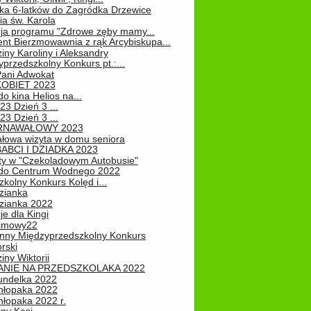
ka 6-latków do Zagródka Drzewice
ia św. Karola
cja programu "Zdrowe zęby mamy...
nt Bierzmowawnia z rąk Arcybiskupa...
iny Karoliny i Aleksandry
przedszkolny Konkurs pt.:...
Pani Adwokat
KOBIET 2023
o kina Helios na...
23 Dzień 3 ...
23 Dzień 3 ...
RNAWAŁOWY 2023
łowa wizyta w domu seniora
ABCI I DZIADKA 2023
ty w "Czekoladowym Autobusie"
do Centrum Wodnego 2022
zkolny Konkurs Kolęd i...
zianka
zianka 2022
je dla Kingi
zimowy22
nny Międzyprzedszkolny Konkurs
rski
iny Wiktorii
NIE NA PRZEDSZKOLAKA 2022
undelka 2022
hłopaka 2022
hłopaka 2022 r.