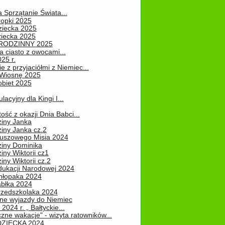
a Sprzątanie Świata...
ropki 2025
ziecka 2025
ziecka 2025
 RODZINNY 2025
 ciasto z owocami...
25 r.
e z przyjaciółmi z Niemiec...
Wiosnę 2025
obiet 2025
ulacyjny dla Kingi I...
ość z okazji Dnia Babci...
ziny Janka
iny Janka cz.2
luszowego Misia 2024
ziny Dominika
iny Wiktorii cz1
iny Wiktorii cz.2
dukacji Narodowej 2024
hłopaka 2024
abłka 2024
rzedszkolaka 2024
ne wyjazdy do Niemiec
2024 r. „ Bałtyckie...
zne wakacje" - wizyta ratowników...
DZIECKA 2024