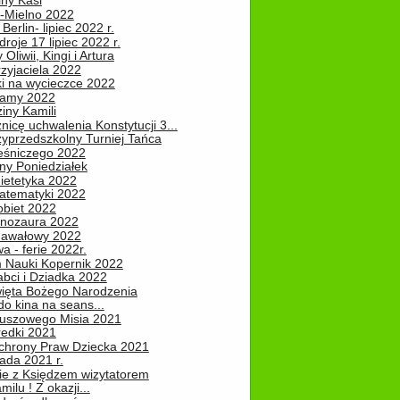
iny Kasi
-Mielno 2022
Berlin- lipiec 2022 r.
roje 17 lipiec 2022 r.
Oliwii, Kingi i Artura
zyjaciela 2022
ki na wycieczce 2022
Mamy 2022
iny Kamili
nicę uchwalenia Konstytucji 3...
zyprzedszkolny Turniej Tańca
leśniczego 2022
ny Poniedziałek
ietetyka 2022
atematyki 2022
obiet 2022
inozaura 2022
nawałowy 2022
 - ferie 2022r.
 Nauki Kopernik 2022
abci i Dziadka 2022
ięta Bożego Narodzenia
o kina na seans...
luszowego Misia 2021
redki 2021
chrony Praw Dziecka 2021
pada 2021 r.
ie z Księdzem wizytatorem
milu ! Z okazji...