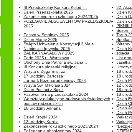
III Przedszkolny Konkurs Kolęd i...
32. Akcj
Dzień Przedszkolaka 2025
Dzień K
Zakończenie roku szkolnego 2024/2025
Dzień D
POŻEGANIE ABSOLWENTÓW PRZEDSZKOLA
Dzień d
PIKNIK
2025
Sezon na
Festyn w Smolnicy 2025
Toruń 20
Dzień Mamy 2025
Spotkani
Święto Uchwalenia Konstytucji 3 Maja
Witamy 
Niebieskie Igrzyska 2025
Dzień K
BAL KARNAWAŁOWY 2025
zdjęcia
Ferie 2025 r. -Warszawa
List grat
Obchody Dnia Patrona św. Jana...
Jasełka
III Konkurs piosenki religijnej
Uroczyst
Wizyta u Zegarmistrza
18 urod
17 urodziny Bartosza
18 urodz
Jarmark Bożonarodzeniowy 2024
Dzień P
Wizyta Św. Mikołaja 2024
12 urod
Dzień Postaci z Bajek
18 urodz
Pasowanie na przedszkolaka 2024
18 urodz
Warsztaty edukacyjne-budowania świadomych
Dzień E
postaw rodzicielskich
Dzień C
Dzień J
16 urodziny Adriana
Dzień P
Dzień Kropki 2024
Wakacyj
12 urodziny Karola
Wakacje 
Zakończenie roku szkolnego 2023/2024
"Bezpiec
Pożegnanie absolwentów 2024
DZIEŃ 