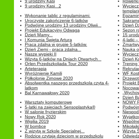
9 urodziny Kasi
Rowerki
9 urodziny Kasi...2
Wyciecz
templari
Wykonanie tablic z regulaminami.
Egzamin 
Uroczyste zakończenie 6-latków
Sakrame
Podwójne urodziny 13 urodziny Oliwii...
Dzień D
Projekt Edukacyjny Odwaga
Sezon r
Dzień Mamy...
15 urodz
I Komunia Święta Artura
4-latki
Praca zdalna w grupie 5-latków.
Zmartwy
Dzień Ziemi - praca zdalna...
Nauka o
Nasze wypieki II
Wycieczk
Wizyta 6-latków na Dniach Otwartych...
Dzień K
Orlen Przedszkoliada Tour 2020
Trening
Arteterapia
Rekrutac
Wyróżnienie Kamili
WF Kost
Półkolonie Zimowe 2020
Drzewot
Absolwentka naszego przedszkola czyta 4-
Projekt
latkom
Nocowan
„Wychowa
Bal Karnawałowy 2020
Dzień B
Warsztaty komputerowe
NOWY R
5-latki na zajęciach Sensoplastyka®
Podwójne
W salonie fryzjerskim
Niespod
Nowy Rok 2020
Wyjątko
Wigilia 2019
Wspólne
W bombce
Mikołajk
Z wizytą w Szkole Specjalnej...
Wizyta Ś
Rodzice czytają dzieciom w przedszkolu
Odwiedz