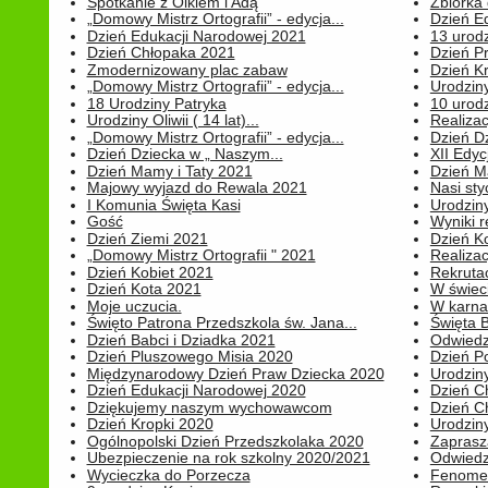
Spotkanie z Olkiem i Adą
Zbiórka 
„Domowy Mistrz Ortografii” - edycja...
Dzień E
Dzień Edukacji Narodowej 2021
13 urodz
Dzień Chłopaka 2021
Dzień P
Zmodernizowany plac zabaw
Dzień K
„Domowy Mistrz Ortografii” - edycja...
Urodziny
18 Urodziny Patryka
10 urodz
Urodziny Oliwii ( 14 lat)...
Realiza
„Domowy Mistrz Ortografii” - edycja...
Dzień D
Dzień Dziecka w „ Naszym...
XII Edyc
Dzień Mamy i Taty 2021
Dzień 
Majowy wyjazd do Rewala 2021
Nasi styc
I Komunia Święta Kasi
Urodziny
Gość
Wyniki r
Dzień Ziemi 2021
Dzień Ko
„Domowy Mistrz Ortografii " 2021
Realizac
Dzień Kobiet 2021
Rekrutac
Dzień Kota 2021
W świeci
Moje uczucia.
W karnaw
Święto Patrona Przedszkola św. Jana...
Święta 
Dzień Babci i Dziadka 2021
Odwiedz
Dzień Pluszowego Misia 2020
Dzień Po
Międzynarodowy Dzień Praw Dziecka 2020
Urodziny
Dzień Edukacji Narodowej 2020
Dzień C
Dziękujemy naszym wychowawcom
Dzień C
Dzień Kropki 2020
Urodziny
Ogólnopolski Dzień Przedszkolaka 2020
Zaprasz
Ubezpieczenie na rok szkolny 2020/2021
Odwiedz
Wycieczka do Porzecza
Fenomen