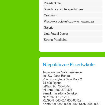
Przedszkole
Świetlica socjoterapeutyczna
Oratorium
Placówka opiekuńczo-wychowawcza
Galerie
Liga Futsal Junior
Strona Parafialna
Niepubliczne Przedszkole
Towarzystwa Salezjańskiego
im. Św. Jana Bosko
Plac Konstytucji 3-go Maja 2
74-400 Dębno
tel/fax: 95 760-48-54
tel.kom.: 502-370-427
e-mail: naszdom@onet.pl
NIP: 597-17-22-201
REGON: 040 014 608-00712
Konto: 09 8355 0009 0043 6476 2000 0001