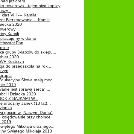
 nad jeziorem
ka rowerowa --tajemnica kaplicy
uszy...
klas VIII --- Kamila
nt Bierzmowania -- Kamilii
ziecka 2020
owerowy
iny Kamili
 – pracujemy w domu
chwstał Pan
nline
a grupy 3-latków do sklepu...
obiet 2020
 WF Kostrzyn
ja do przedszkola na rok...
rzyn
erapia
 Edukacyjny Słowa mają moc
ie 2019
nie jest sprawą serca” ...
abci i Dziadka 2020
OK Z BAJKAMI W...
 urodziny Janek (13 lat)...
zianka
wi goście w „Naszym Domu”
 kolędowanie przy choince
i 2019
więtego Mikołaja oraz jego...
iny Świętego Mikołaja 2019