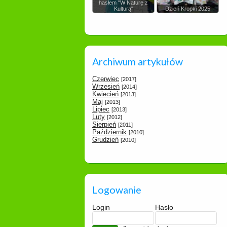
hasłem "W Naturę z
Kulturą"
Dzień Kropki 2025
Archiwum artykułów
Czerwiec
[2017]
Wrzesień
[2014]
Kwiecień
[2013]
Maj
[2013]
Lipiec
[2013]
Luty
[2012]
Sierpień
[2011]
Październik
[2010]
Grudzień
[2010]
Logowanie
Login
Hasło