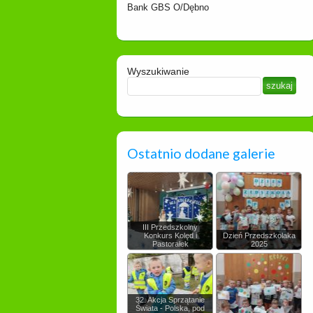
Bank GBS O/Dębno
Wyszukiwanie
Ostatnio dodane galerie
III Przedszkolny
Konkurs Kolęd i
Dzień Przedszkolaka
Pastorałek
2025
32. Akcja Sprzątanie
Świata - Polska, pod