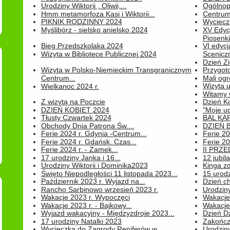
Urodziny Wiktorii , Oliwii,...
Ogólnopo
Hmm metamorfoza Kasi i Wiktorii...
Centrum
PIKNIK RODZINNY 2024
Wyciecz
Myślibórz - sielsko anielsko 2024
XV Edyc
Piosenki.
Bieg Przedszkolaka 2024
VI edyc
Wizyta w Bibliotece Publicznej 2024
Sceniczn
Dzień Z
Wizyta w Polsko-Niemieckim Transgranicznym
Przygot
Centrum...
Mali ogr
Wizyta 
Wielkanoc 2024 r.
Witamy 
Z wizytą na Poczcie
Dzień K
DZIEŃ KOBIET 2024
"Moje uc
Tłusty Czwartek 2024
BAL KA
Obchody Dnia Patrona Św....
DZIEŃ B
Ferie 2024 r. Gdynia -Centrum...
Ferie 20
Ferie 2024 r. Gdańsk. Czas...
Ferie 20
Ferie 2024 r. - Zamek...
II PRZ
17 urodziny Janka i 16...
12 jubil
Urodziny Wiktorii i Dominika2023
Kinga zd
Święto Niepodległości 11 listopada 2023...
15 urodz
Październik 2023 r. Wyjazd na...
Dzień c
Rancho Sarbinowo wrzesień 2023 r.
Urodziny 
Wakacje 2023 r. Wypoczęci
Wakacje
Wakacje 2023 r. - Bajkowy...
Wakacje
Wyjazd wakacyjny - Międzyzdroje 2023...
Dzień D
17 urodziny Natalki 2023
Zakończ
Wycieczka do Zagrody Reniferów w...
Urodziny 