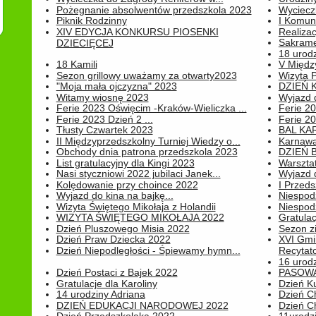
Pożegnanie absolwentów przedszkola 2023
Wyciecz
Piknik Rodzinny
I Komun
XIV EDYCJA KONKURSU PIOSENKI
Realiza
Sakrame
DZIECIĘCEJ
18 urodz
18 Kamili
V Między
Sezon grillowy uważamy za otwarty2023
Wizyta 
"Moja mała ojczyzna" 2023
DZIEŃ 
Witamy wiosnę 2023
Wyjazd d
Ferie 2023 Oświęcim -Kraków-Wieliczka ...
Ferie 20
Ferie 2023 Dzień 2 ...
Ferie 20
Tłusty Czwartek 2023
BAL KA
II Międzyprzedszkolny Turniej Wiedzy o...
Karnawa
Obchody dnia patrona przedszkola 2023
DZIEŃ B
List gratulacyjny dla Kingi 2023
Warszta
Nasi styczniowi 2022 jubilaci Janek...
Wyjazd 
Kolędowanie przy choince 2022
I Przeds
Wyjazd do kina na bajkę...
Niespod
Wizyta Świętego Mikołaja z Holandii
Niespod
WIZYTA ŚWIĘTEGO MIKOŁAJA 2022
Gratulac
Dzień Pluszowego Misia 2022
Sezon 
Dzień Praw Dziecka 2022
XVI Gmi
Dzień Niepodległości - Śpiewamy hymn...
Recytato
16 urodz
Dzień Postaci z Bajek 2022
PASOWA
Gratulacje dla Karoliny
Dzień K
14 urodziny Adriana
Dzień C
DZIEŃ EDUKACJI NARODOWEJ 2022
Dzień C