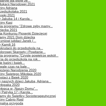
darów dla psów ze...
dukacji Narodowej 2021
iny Adriana
rzedszkolaka 2021
ropki 2021
 Jakuba 14 i Karola...
iny Kasi
cja programu "Zdrowe zęby mamy...
ziecka 2021
ja Konkursu Piosenki Dziecięcej
Mamy 2021 Dom dziecka
zniowi jubilaci Janek (...
 Kamili 16
ekrutacji do przedszkola na...
lorowej Skarpety i Powitanie...
ja programu "Czyste powietrze wokół...
ja do przedszkola na rok...
e baśni i bajek...
ale czas na bale...
Bożego Narodzenia 2020
iny Świętego Mikołaja 2020
staci z Bajek 2020
 naszych dzieci Jakuba, Adriana...
hłopaka 2020
hłopca w „Naszy Domu”...
 Patryka 17 i Karola...
amy do Świetlicy Socjoterapeutycznej
iny Cabrio Rajd
alna przygoda