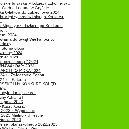
lskie Igrzyska Młodzieży Szkolnej w...
 Wodne Laguna w Gryfinie.
ka 6-latków do Lubiechowa 2024
ja Międzyprzedszkolnego Konkursu
..
ja Międzyprzedszkolnego Konkursu
e...
iemi 2024
owania do Świąt Wielkanocnych
odnicy
u Stomatologa
wiosnę 2024
obiet 2024
zucia i emocje" 2024
RNAWAŁOWY 2024
ABCI I DZIADKA 2024
24 r.- Zwiedzanie Sopotu...
24 r. - Katedra...
EDSZKOLNY KONKURS KOLĘD...
atów
obyła II miejsce w...
iny Adriana !!!
hłopaka 2023
Kasi , Kasi i...
 2023 r. Wypoczęci
 2023 Mielno - Unieście
ziecka 2023
enie roku szkolnego 2022/2023
Wiktorii, Oliwii , Kingi...