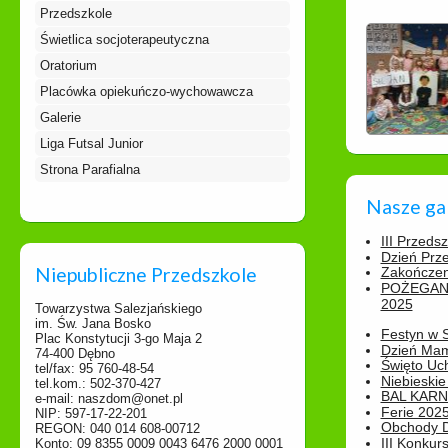
Przedszkole
Świetlica socjoterapeutyczna
Oratorium
Placówka opiekuńczo-wychowawcza
Galerie
Liga Futsal Junior
Strona Parafialna
Nasze ga
III Przeds
Dzień Prz
Niepubliczne Przedszkole
Zakończen
POŻEGAN
2025
Towarzystwa Salezjańskiego
im. Św. Jana Bosko
Festyn w 
Plac Konstytucji 3-go Maja 2
Dzień Ma
74-400 Dębno
Święto Uch
tel/fax: 95 760-48-54
Niebieskie
tel.kom.: 502-370-427
BAL KAR
e-mail: naszdom@onet.pl
Ferie 2025
NIP: 597-17-22-201
Obchody Dn
REGON: 040 014 608-00712
III Konkurs
Konto: 09 8355 0009 0043 6476 2000 0001