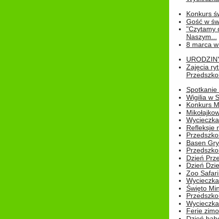
Konkurs św
Gość w świe
"Czytamy d
Naszym...
8 marca w
URODZINY 
Zajęcia r
Przedszkol
Spotkanie 
Wigilia w
Konkurs M
Mikołajko
Wycieczka 
Refleksje 
Przedszkol
Basen Gryf
Przedszkol
Dzień Prz
Dzień Dzie
Zoo Safari
Wycieczka 
Święto Min
Przedszkol
Wycieczka
Ferie zim
Dzień babc