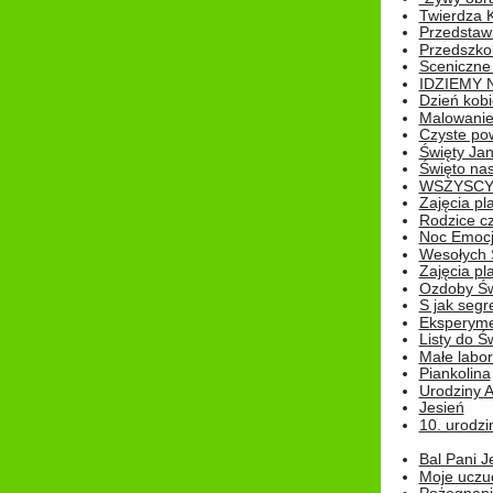
Twierdza 
Przedstaw
Przedszkol
Sceniczne
IDZIEMY 
Dzień kobi
Malowanie
Czyste pow
Święty Ja
Święto na
WSZYSCY 
Zajęcia pl
Rodzice cz
Noc Emocj
Wesołych 
Zajęcia pl
Ozdoby Św
S jak segr
Eksperyme
Listy do Ś
Małe labo
Piankolina
Urodziny A
Jesień
10. urodzin
Bal Pani J
Moje uczu