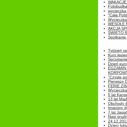
WAKACJE 
Fotobudk
wycieczka
"Cała Pols
Wycieczka
WESOŁE 
AKCJA SP
ŚWIĘTO 
Spotkanie 
Tydzień sp
Kurs lepie
Sprzątanie
Dzień eur
EGZAMIN
KORPOWS
"Czyste po
Pierwszy 
FERIE ZI
Wycieczka 
5 lat Kacp
13 lat Madz
Obchody św
Imieniny d
7 lat Jasia
Nasi grudni
24.12.2013r
Dzieci lubi