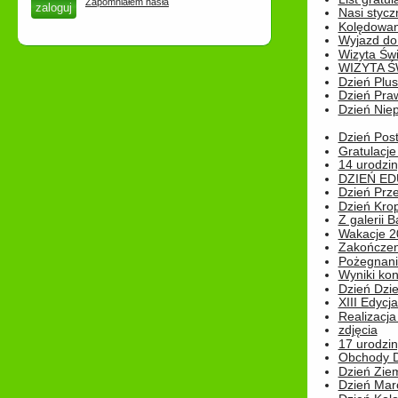
Zapomniałem hasła
Nasi styczn
Kolędowan
Wyjazd do 
Wizyta Świ
WIZYTA Ś
Dzień Plu
Dzień Pra
Dzień Niep
Dzień Post
Gratulacje
14 urodzin
DZIEŃ ED
Dzień Prz
Dzień Kro
Z galerii B
Wakacje 2
Zakończen
Pożegnani
Wyniki ko
Dzień Dzi
XIII Edycj
Realizacj
zdjęcia
17 urodzin
Obchody Dn
Dzień Zie
Dzień Mar