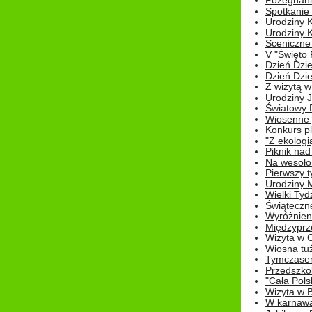
Pożegnani
Spotkanie
Urodziny K
Urodziny K
Sceniczne
V "Święto 
Dzień Dziec
Dzień Dziec
Z wizytą w
Urodziny Ju
Światowy 
Wiosenne 
Konkurs 
"Z ekologią
Piknik nad
Na wesoło
Pierwszy t
Urodziny 
Wielki Tyd
Świąteczne
Wyróżnieni
Międzyprz
Wizyta w 
Wiosna tuż,
Tymczasem 
Przedszkol
"Cała Pols
Wizyta w B
W karnawa