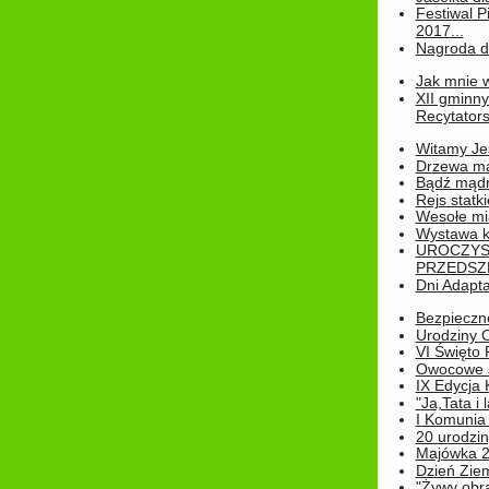
Festiwal P
2017...
Nagroda dl
Jak mnie w
XII gminn
Recytatorsk
Witamy Jes
Drzewa ma
Bądź mądr
Rejs statk
Wesołe mias
Wystawa k
UROCZYS
PRZEDSZ
Dni Adapt
Bezpieczne
Urodziny O
VI Święto 
Owocowe s
IX Edycja 
"Ja,Tata i 
I Komunia 
20 urodziny
Majówka 
Dzień Ziem
"Żywy obra