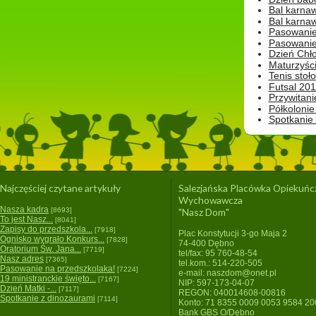
Bal karna
Bal karna
Pasowanie
Pasowanie
Dzień Chło
Maturzyśc
Tenis stoł
Futsal 201
Przywitani
Półkolonie
Spotkanie
Najczęściej czytane artykuły
Salezjańska Placówka Opiekuńc
Wychowawcza
Nasza kadra
[8693]
"Nasz Dom"
To jest Nasz...
[8041]
Zapisy do przedszkola...
[7918]
Plac Konstytucji 3-go Maja 2
Ognisko wygrało Konkurs...
[7828]
74-400 Dębno
Oratorium Św. Jana...
[7719]
tel/fax: 95 760-48-54
Nasz adres
[7365]
tel.kom.: 514-220-505
Pasowanie na przedszkolaka!
[7224]
e-mail: naszdom@onet.pl
19 ministranckie święto...
[7167]
NIP: 597-173-04-07
Dzień Matki -...
[7117]
REGON: 040014608-00816
Spotkanie z dinozaurami
[7114]
Konto: 71 8355 0009 0053 9584 2
Bank GBS O/Dębno