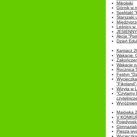
Mikołajki
Górnik w 
Spektakl "
Starszaki 
Międzyprze
Leśnicy w
JESIENNY
Akcja "Pom
Dzień Edu
Karpacz 2
Wakacje: 
Zakończen
Wakacje n
Rocznica 
Festyn "Dz
Wycieczka
"Fikoland"
Wizyta w L
"Czytamy D
czytelnicze
Wyróżnienie
Majówka 
V KONKUR
Pojedynek
Gimnazjali
Piesza wyc
Wycieczk