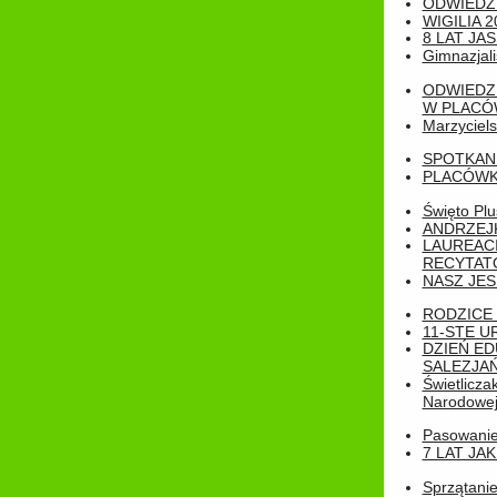
ODWIEDZ
WIGILIA 2
8 LAT JA
Gimnazjali
ODWIEDZ
W PLACÓW
Marzyciels
SPOTKAN
PLACÓWK
Święto Pl
ANDRZEJKI
LAUREAC
RECYTATO
NASZ JES
RODZICE 
11-STE U
DZIEŃ E
SALEZJAŃ
Świetlicza
Narodowe
Pasowanie 
7 LAT JA
Sprzątanie