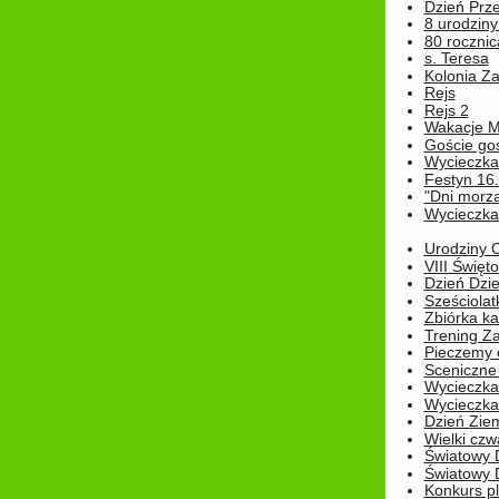
Dzień Prz
8 urodziny 
80 rocznic
s. Teresa
Kolonia Z
Rejs
Rejs 2
Wakacje M
Goście go
Wycieczka 
Festyn 16
"Dni morz
Wycieczka 
Urodziny Ol
VIII Święt
Dzień Dzi
Sześciolat
Zbiórka ka
Trening Za
Pieczemy 
Sceniczne 
Wycieczka
Wycieczka 
Dzień Zie
Wielki czw
Światowy 
Światowy 
Konkurs pl