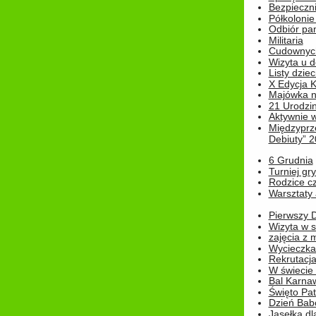
Bezpieczn
Półkolonie
Odbiór pam
Militaria
Cudownyc
Wizyta u d
Listy dziec
X Edycja K
Majówka n
21 Urodzin
Aktywnie 
Międzyprz
Debiuty” 
6 Grudnia
Turniej gry
Rodzice cz
Warsztaty 
Pierwszy 
Wizyta w s
zajęcia z
Wycieczka
Rekrutacja
W świecie
Bal Karna
Święto Pat
Dzień Babc
Jasełka dla