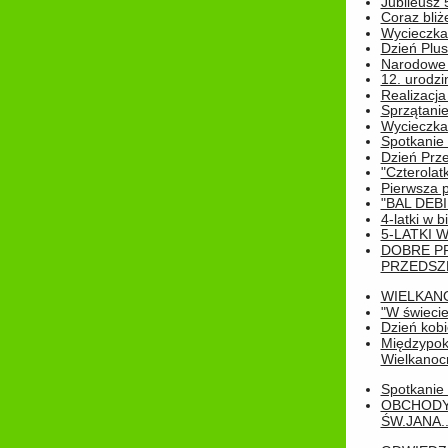
Jubileusz 
Coraz bliż
Wycieczka
Dzień Plus
Narodowe Ś
12. urodzi
Realizacja
Sprzątanie
Wycieczka
Spotkanie 
Dzień Prz
"Czterolat
Pierwsza 
"BAL DEB
4-latki w b
5-LATKI W
DOBRE P
PRZEDSZ
WIELKAN
"W świecie
Dzień kobi
Międzypoko
Wielkanoc
Spotkanie 
OBCHODY
ŚW.JANA..