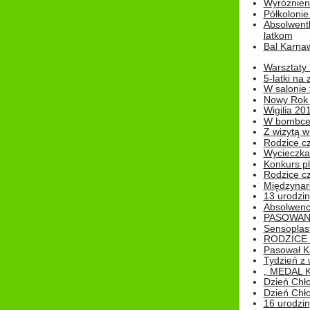
Wyróżnieni
Półkoloni
Absolwent
latkom
Bal Karna
Warsztaty
5-latki na
W salonie 
Nowy Rok
Wigilia 20
W bombc
Z wizytą w
Rodzice cz
Wycieczka 
Konkurs pl
Rodzice cz
Międzynar
13 urodzin
Absolwenc
PASOWAN
Sensoplas
RODZICE 
Pasował K
Tydzień z
„ MEDAL 
Dzień Chł
Dzień Chł
16 urodziny