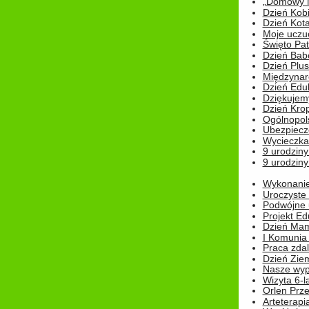
„Domowy Mi
Dzień Kob
Dzień Kot
Moje uczuc
Święto Pat
Dzień Babc
Dzień Plu
Międzynar
Dzień Edu
Dziękuje
Dzień Kro
Ogólnopol
Ubezpiecz
Wycieczka
9 urodziny
9 urodziny
Wykonanie 
Uroczyste
Podwójne u
Projekt E
Dzień Mam
I Komunia S
Praca zdal
Dzień Ziem
Nasze wypi
Wizyta 6-l
Orlen Prz
Arteterapi