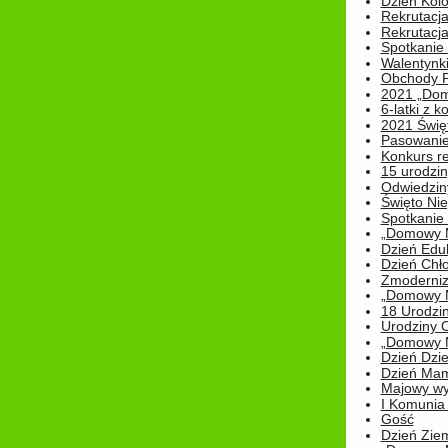
Dzień Kolo
Rekrutacj
Rekrutacja
Spotkanie
Walentynk
Obchody P
2021 „Domo
6-latki z 
2021 Świe
Pasowanie
Konkurs re
15 urodzin
Odwiedziny
Święto Nie
Spotkanie 
„Domowy Mi
Dzień Edu
Dzień Chł
Zmoderniz
„Domowy Mi
18 Urodzin
Urodziny Ol
„Domowy Mi
Dzień Dzie
Dzień Mam
Majowy wy
I Komunia S
Gość
Dzień Zie