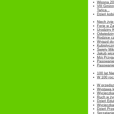
Wiosna 2
VIII Gminn
Tańca...
Dzień kob
Niech żyje
Ferie w Z
Urodziny K
Odwiedzin
Rodzice cz
Wyjazd do
Kubistyczn
Święty Miko
Jakub wice
Mój Przyja
Pasowanie
Pasowanie
100 lat Ni
W 100 rocz
W przedszk
Wystawa kr
Wycieczka
Ruch w życ
Dzień Edu
Wycieczka 
Dzień Prz
Sprzątani