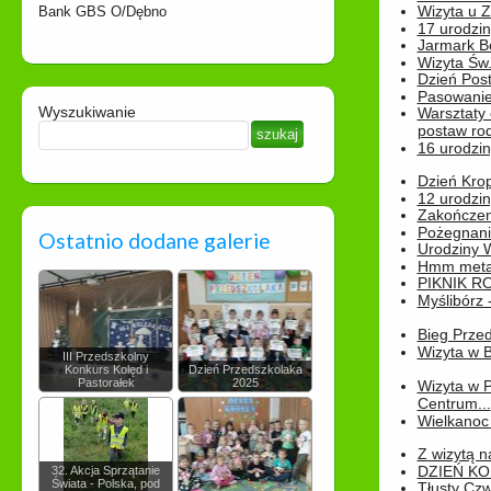
Wizyta u 
Bank GBS O/Dębno
17 urodzin
Jarmark B
Wizyta Św.
Dzień Post
Pasowanie
Wyszukiwanie
Warsztaty
postaw rod
16 urodzin
Dzień Kro
12 urodzin
Zakończen
Pożegnani
Ostatnio dodane galerie
Urodziny Wik
Hmm metamo
PIKNIK R
Myślibórz 
Bieg Prze
Wizyta w B
III Przedszkolny
Konkurs Kolęd i
Dzień Przedszkolaka
Pastorałek
2025
Wizyta w 
Centrum...
Wielkanoc 
Z wizytą n
DZIEŃ KO
32. Akcja Sprzątanie
Świata - Polska, pod
Tłusty Cz