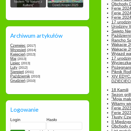
hasłem "W Naturę z
Obchody Dn
Kulturą"
Dzień Kropki 2025
Ferie 2024
Ferie 2024
Ferie 2024
17 urodzin
Urodziny W
Święto Nie
Archiwum artykułów
Październi
Rancho Sa
Wakacje 2
Czerwiec
[2017]
Wakacje 20
Wrzesień
[2014]
Wyjazd wak
Kwiecień
[2013]
17 urodzin
Maj
[2013]
Wycieczka
Lipiec
[2013]
Pożegnani
Luty
[2012]
Piknik Rod
Sierpień
[2011]
Październik
XIV EDYC
[2010]
Grudzień
DZIECIĘC
[2010]
18 Kamili
Sezon gri
"Moja mał
Witamy wi
Ferie 2023
Logowanie
Ferie 2023
Tłusty Cz
Login
Hasło
II Międzyp
Obchody d
List gratul