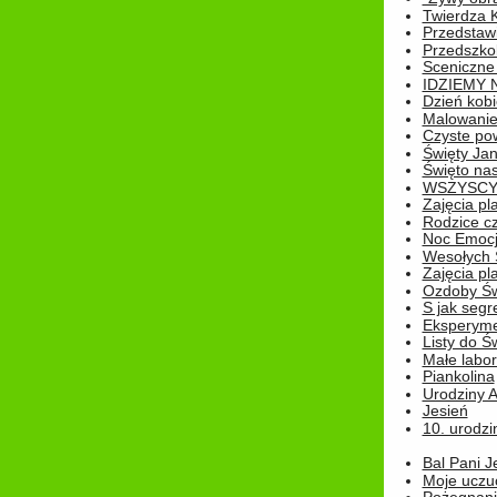
Twierdza 
Przedstaw
Przedszkol
Sceniczne
IDZIEMY 
Dzień kobi
Malowanie
Czyste pow
Święty Ja
Święto na
WSZYSCY 
Zajęcia pl
Rodzice cz
Noc Emocj
Wesołych 
Zajęcia pl
Ozdoby Św
S jak segr
Eksperyme
Listy do Ś
Małe labo
Piankolina
Urodziny A
Jesień
10. urodzin
Bal Pani J
Moje uczu