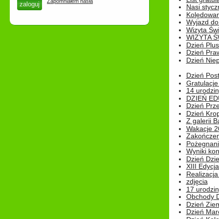
Zapomniałem hasła
Nasi styczn
Kolędowan
Wyjazd do 
Wizyta Świ
WIZYTA Ś
Dzień Plu
Dzień Pra
Dzień Niep
Dzień Post
Gratulacje
14 urodzin
DZIEŃ ED
Dzień Prz
Dzień Kro
Z galerii B
Wakacje 2
Zakończen
Pożegnani
Wyniki ko
Dzień Dzi
XIII Edycj
Realizacj
zdjęcia
17 urodzin
Obchody Dn
Dzień Zie
Dzień Mar