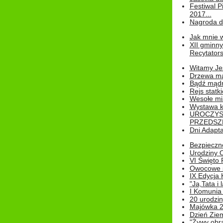
Festiwal P
2017...
Nagroda dl
Jak mnie w
XII gminn
Recytatorsk
Witamy Jes
Drzewa ma
Bądź mądr
Rejs statk
Wesołe mias
Wystawa k
UROCZYS
PRZEDSZ
Dni Adapt
Bezpieczne
Urodziny O
VI Święto 
Owocowe s
IX Edycja 
"Ja,Tata i 
I Komunia 
20 urodziny
Majówka 
Dzień Ziem
"Żywy obra