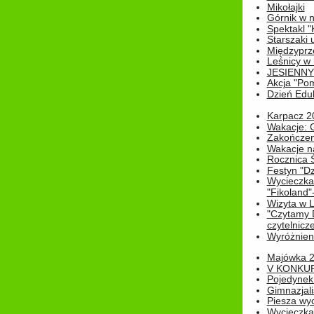
Mikołajki
Górnik w 
Spektakl "
Starszaki 
Międzyprze
Leśnicy w
JESIENNY
Akcja "Pom
Dzień Edu
Karpacz 2
Wakacje: 
Zakończen
Wakacje n
Rocznica 
Festyn "Dz
Wycieczka
"Fikoland"
Wizyta w L
"Czytamy D
czytelnicze
Wyróżnienie
Majówka 
V KONKUR
Pojedynek
Gimnazjali
Piesza wyc
Wycieczk