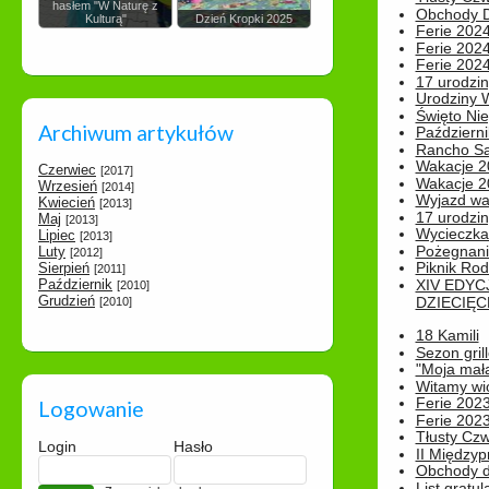
hasłem "W Naturę z
Obchody Dn
Kulturą"
Dzień Kropki 2025
Ferie 2024
Ferie 2024
Ferie 2024
17 urodzin
Urodziny W
Święto Nie
Archiwum artykułów
Październi
Rancho Sa
Wakacje 2
Czerwiec
[2017]
Wakacje 20
Wrzesień
[2014]
Wyjazd wak
Kwiecień
[2013]
17 urodzin
Maj
[2013]
Wycieczka
Lipiec
[2013]
Pożegnani
Luty
[2012]
Piknik Rod
Sierpień
[2011]
Październik
XIV EDYC
[2010]
Grudzień
DZIECIĘC
[2010]
18 Kamili
Sezon gri
"Moja mał
Witamy wi
Ferie 2023
Logowanie
Ferie 2023
Tłusty Cz
Login
Hasło
II Międzyp
Obchody d
List gratul