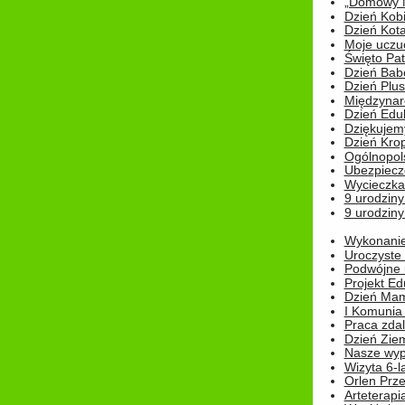
„Domowy Mi
Dzień Kob
Dzień Kot
Moje uczuc
Święto Pat
Dzień Babc
Dzień Plu
Międzynar
Dzień Edu
Dziękuje
Dzień Kro
Ogólnopol
Ubezpiecz
Wycieczka
9 urodziny
9 urodziny
Wykonanie 
Uroczyste
Podwójne u
Projekt E
Dzień Mam
I Komunia S
Praca zdal
Dzień Ziem
Nasze wypi
Wizyta 6-l
Orlen Prz
Arteterapi