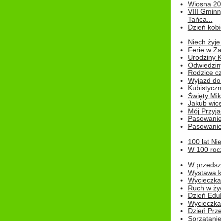
Wiosna 2
VIII Gminn
Tańca...
Dzień kob
Niech żyje
Ferie w Z
Urodziny K
Odwiedzin
Rodzice cz
Wyjazd do
Kubistyczn
Święty Miko
Jakub wice
Mój Przyja
Pasowanie
Pasowanie
100 lat Ni
W 100 rocz
W przedszk
Wystawa kr
Wycieczka
Ruch w życ
Dzień Edu
Wycieczka 
Dzień Prz
Sprzątani