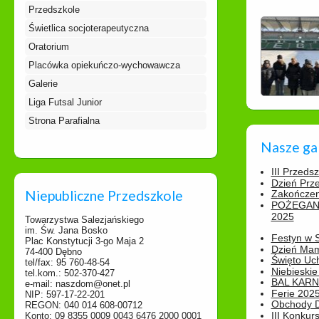
Przedszkole
Świetlica socjoterapeutyczna
Oratorium
Placówka opiekuńczo-wychowawcza
Galerie
Liga Futsal Junior
Strona Parafialna
Nasze ga
III Przeds
Dzień Prz
Niepubliczne Przedszkole
Zakończen
POŻEGAN
2025
Towarzystwa Salezjańskiego
im. Św. Jana Bosko
Festyn w 
Plac Konstytucji 3-go Maja 2
Dzień Ma
74-400 Dębno
Święto Uch
tel/fax: 95 760-48-54
Niebieskie
tel.kom.: 502-370-427
BAL KAR
e-mail: naszdom@onet.pl
Ferie 2025
NIP: 597-17-22-201
Obchody Dn
REGON: 040 014 608-00712
III Konkurs
Konto: 09 8355 0009 0043 6476 2000 0001