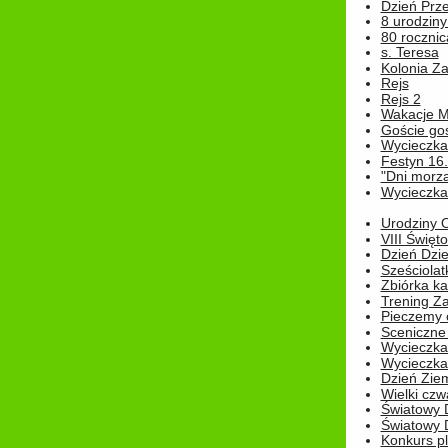
Dzień Prz
8 urodziny 
80 rocznic
s. Teresa
Kolonia Z
Rejs
Rejs 2
Wakacje M
Goście go
Wycieczka 
Festyn 16
"Dni morz
Wycieczka 
Urodziny Ol
VIII Święt
Dzień Dzi
Sześciolat
Zbiórka ka
Trening Za
Pieczemy 
Sceniczne 
Wycieczka
Wycieczka 
Dzień Zie
Wielki czw
Światowy 
Światowy 
Konkurs pl