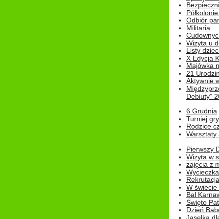
Bezpieczn
Półkolonie
Odbiór pam
Militaria
Cudownyc
Wizyta u d
Listy dziec
X Edycja K
Majówka n
21 Urodzin
Aktywnie 
Międzyprz
Debiuty” 
6 Grudnia
Turniej gry
Rodzice cz
Warsztaty 
Pierwszy 
Wizyta w s
zajęcia z
Wycieczka
Rekrutacja
W świecie
Bal Karna
Święto Pat
Dzień Babc
Jasełka dla