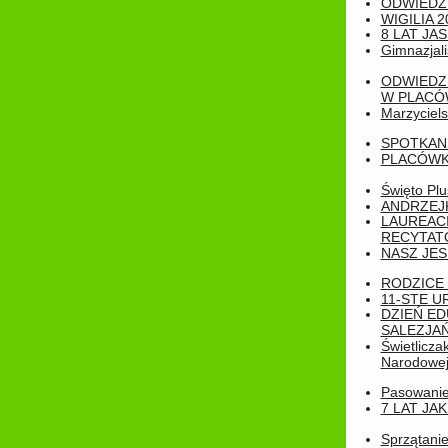
ODWIEDZ
WIGILIA 2
8 LAT JA
Gimnazjali
ODWIEDZ
W PLACÓW
Marzyciels
SPOTKAN
PLACÓWK
Święto Pl
ANDRZEJKI
LAUREAC
RECYTATO
NASZ JES
RODZICE 
11-STE U
DZIEŃ E
SALEZJAŃ
Świetlicza
Narodowe
Pasowanie 
7 LAT JA
Sprzątanie