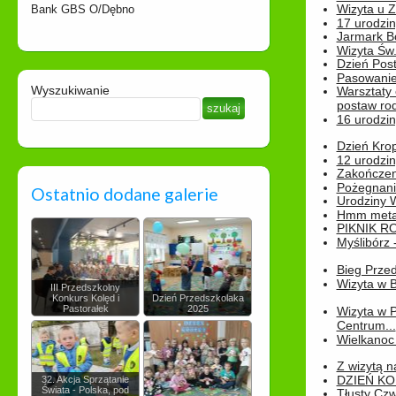
Wizyta u 
Bank GBS O/Dębno
17 urodzin
Jarmark B
Wizyta Św.
Dzień Post
Pasowanie
Wyszukiwanie
Warsztaty
postaw rod
16 urodzin
Dzień Kro
12 urodzin
Zakończen
Pożegnani
Ostatnio dodane galerie
Urodziny Wik
Hmm metamo
PIKNIK R
Myślibórz 
Bieg Prze
Wizyta w B
III Przedszkolny
Konkurs Kolęd i
Dzień Przedszkolaka
Pastorałek
2025
Wizyta w 
Centrum...
Wielkanoc 
Z wizytą n
DZIEŃ KO
32. Akcja Sprzątanie
Świata - Polska, pod
Tłusty Cz