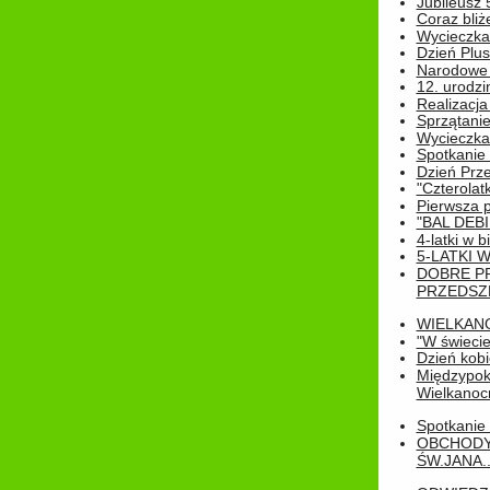
Jubileusz 
Coraz bliż
Wycieczka
Dzień Plus
Narodowe Ś
12. urodzi
Realizacja
Sprzątanie
Wycieczka
Spotkanie 
Dzień Prz
"Czterolat
Pierwsza 
"BAL DEB
4-latki w b
5-LATKI W
DOBRE P
PRZEDSZ
WIELKAN
"W świecie
Dzień kobi
Międzypoko
Wielkanoc
Spotkanie 
OBCHODY
ŚW.JANA..