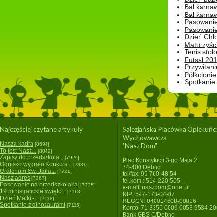
Bal karna
Bal karna
Pasowanie
Pasowanie
Dzień Chło
Maturzyśc
Tenis stoł
Futsal 201
Przywitani
Półkolonie
Spotkanie
Najczęściej czytane artykuły
Salezjańska Placówka Opiekuńc
Wychowawcza
Nasza kadra
[8694]
"Nasz Dom"
To jest Nasz...
[8042]
Zapisy do przedszkola...
[7920]
Plac Konstytucji 3-go Maja 2
Ognisko wygrało Konkurs...
[7831]
74-400 Dębno
Oratorium Św. Jana...
[7721]
tel/fax: 95 760-48-54
Nasz adres
[7367]
tel.kom.: 514-220-505
Pasowanie na przedszkolaka!
[7225]
e-mail: naszdom@onet.pl
19 ministranckie święto...
[7168]
NIP: 597-173-04-07
Dzień Matki -...
[7118]
REGON: 040014608-00816
Spotkanie z dinozaurami
[7115]
Konto: 71 8355 0009 0053 9584 2
Bank GBS O/Dębno