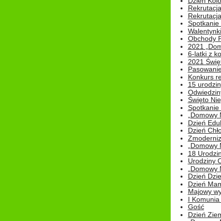
Dzień Kolo
Rekrutacj
Rekrutacja
Spotkanie
Walentynk
Obchody P
2021 „Domo
6-latki z 
2021 Świe
Pasowanie
Konkurs re
15 urodzin
Odwiedziny
Święto Nie
Spotkanie 
„Domowy Mi
Dzień Edu
Dzień Chł
Zmoderniz
„Domowy Mi
18 Urodzin
Urodziny Ol
„Domowy Mi
Dzień Dzie
Dzień Mam
Majowy wy
I Komunia S
Gość
Dzień Zie