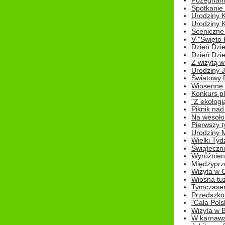
Pożegnani
Spotkanie
Urodziny K
Urodziny K
Sceniczne
V "Święto 
Dzień Dziec
Dzień Dziec
Z wizytą w
Urodziny Ju
Światowy 
Wiosenne 
Konkurs 
"Z ekologią
Piknik nad
Na wesoło
Pierwszy t
Urodziny 
Wielki Tyd
Świąteczne
Wyróżnieni
Międzyprz
Wizyta w 
Wiosna tuż,
Tymczasem 
Przedszkol
"Cała Pols
Wizyta w B
W karnawa