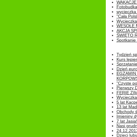
WAKACJE 
Fotobudk
wycieczka
"Cała Pols
Wycieczka
WESOŁE 
AKCJA SP
ŚWIĘTO 
Spotkanie 
Tydzień sp
Kurs lepie
Sprzątanie
Dzień eur
EGZAMIN
KORPOWS
"Czyste po
Pierwszy 
FERIE ZI
Wycieczka 
5 lat Kacp
13 lat Madz
Obchody św
Imieniny d
7 lat Jasia
Nasi grudni
24.12.2013r
Dzieci lubi