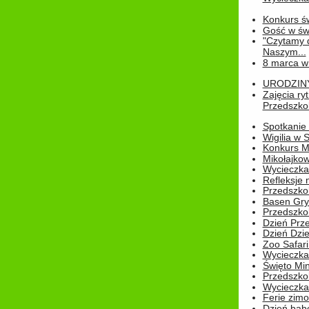
Konkurs św
Gość w świe
"Czytamy d
Naszym...
8 marca w
URODZINY 
Zajęcia r
Przedszkol
Spotkanie 
Wigilia w
Konkurs M
Mikołajko
Wycieczka 
Refleksje 
Przedszkol
Basen Gryf
Przedszkol
Dzień Prz
Dzień Dzie
Zoo Safari
Wycieczka 
Święto Min
Przedszkol
Wycieczka
Ferie zim
Dzień babc