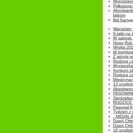
Wyróżnieni
Półkoloni
Absolwent
latkom
Bal Karna
Warsztaty
5-latki na
W salonie 
Nowy Rok
Wigilia 20
W bombc
Z wizytą w
Rodzice cz
Wycieczka 
Konkurs pl
Rodzice cz
Międzynar
13 urodzin
Absolwenc
PASOWAN
Sensoplas
RODZICE 
Pasował K
Tydzień z
„ MEDAL 
Dzień Chł
Dzień Chł
16 urodziny