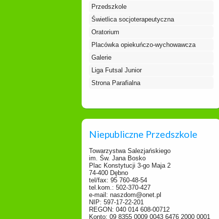
Przedszkole
Świetlica socjoterapeutyczna
Oratorium
Placówka opiekuńczo-wychowawcza
Galerie
Liga Futsal Junior
Strona Parafialna
Niepubliczne Przedszkole
Towarzystwa Salezjańskiego
im. Św. Jana Bosko
Plac Konstytucji 3-go Maja 2
74-400 Dębno
tel/fax: 95 760-48-54
tel.kom.: 502-370-427
e-mail: naszdom@onet.pl
NIP: 597-17-22-201
REGON: 040 014 608-00712
Konto: 09 8355 0009 0043 6476 2000 0001