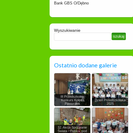
Bank GBS O/Dębno
Wyszukiwanie
Ostatnio dodane galerie
III Przedszkolny
Konkurs Kolęd i
Dzień Przedszkolaka
Pastorałek
2025
32. Akcja Sprzątanie
Świata - Polska, pod