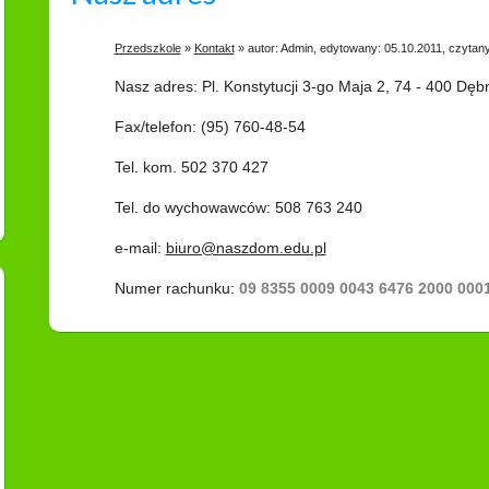
Przedszkole
»
Kontakt
» autor: Admin, edytowany: 05.10.2011, czytan
Nasz adres: Pl. Konstytucji 3-go Maja 2, 74 - 400 Dęb
Fax/telefon: (95) 760-48-54
Tel. kom. 502 370 427
Tel. do wychowawców: 508 763 240
e-mail:
biuro@naszdom.edu.pl
Numer rachunku:
09 8355 0009 0043 6476 2000 00