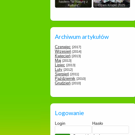
hasłem "W Naturę z
Kulturą"
Dzień Kropki 2025
Archiwum artykułów
Czerwiec
[2017]
Wrzesień
[2014]
Kwiecień
[2013]
Maj
[2013]
Lipiec
[2013]
Luty
[2012]
Sierpień
[2011]
Październik
[2010]
Grudzień
[2010]
Logowanie
Login
Hasło