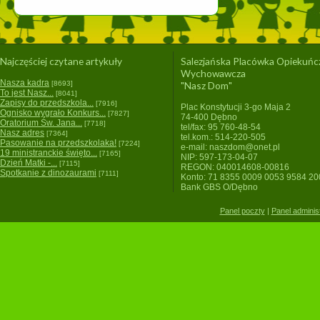
Najczęściej czytane artykuły
Salezjańska Placówka Opiekuńc
Wychowawcza
Nasza kadra
[8693]
"Nasz Dom"
To jest Nasz...
[8041]
Zapisy do przedszkola...
[7916]
Plac Konstytucji 3-go Maja 2
Ognisko wygrało Konkurs...
[7827]
74-400 Dębno
Oratorium Św. Jana...
[7718]
tel/fax: 95 760-48-54
Nasz adres
[7364]
tel.kom.: 514-220-505
Pasowanie na przedszkolaka!
[7224]
e-mail: naszdom@onet.pl
19 ministranckie święto...
[7165]
NIP: 597-173-04-07
Dzień Matki -...
[7115]
REGON: 040014608-00816
Spotkanie z dinozaurami
[7111]
Konto: 71 8355 0009 0053 9584 2
Bank GBS O/Dębno
Panel poczty
|
Panel adminis