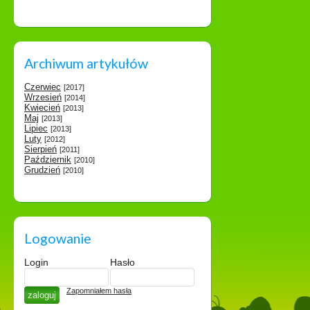
Archiwum artykułów
Czerwiec
[2017]
Wrzesień
[2014]
Kwiecień
[2013]
Maj
[2013]
Lipiec
[2013]
Luty
[2012]
Sierpień
[2011]
Październik
[2010]
Grudzień
[2010]
Logowanie
Login
Hasło
Zapomniałem hasła