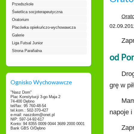
Przedszkole
Świetlica socjoterapeutyczna
Orat
Oratorium
02.09.201
Placówka opiekuńczo-wychowawcza
Galerie
Zapr
Liga Futsal Junior
Strona Parafialna
od Pon
Drog
Ognisko Wychowawcze
grę w pi
"Nasz Dom"
Plac Konstytucji 3-go Maja 2
Mamy
74-400 Dębno
tel/fax: 95 760-48-54
tel.kom.: 502-370-427
napoje i
e-mail: naszdom@onet.pl
NIP: 597-14-92-617
Konto: 94 8355 0009 0044 3689 2000 0001
Zap
Bank GBS O/Dębno