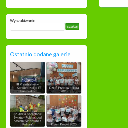
Wyszukiwanie
Ostatnio dodane galerie
III Przedszkolny
Konkurs Kolęd i
Dzień Przedszkolaka
Pastorałek
2025
32. Akcja Sprzątanie
Świata - Polska, pod
hasłem "W Naturę z
Kulturą"
Dzień Kropki 2025