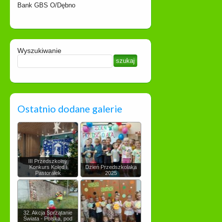
Bank GBS O/Dębno
Wyszukiwanie
Ostatnio dodane galerie
III Przedszkolny
Konkurs Kolęd i
Dzień Przedszkolaka
Pastorałek
2025
32. Akcja Sprzątanie
Świata - Polska, pod