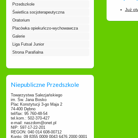
Przedszkole
Już ot
Świetlica socjoterapeutyczna
Oratorium
Placówka opiekuńczo-wychowawcza
Galerie
Liga Futsal Junior
Strona Parafialna
Niepubliczne Przedszkole
Towarzystwa Salezjańskiego
im. Św. Jana Bosko
Plac Konstytucji 3-go Maja 2
74-400 Dębno
tel/fax: 95 760-48-54
tel.kom.: 502-370-427
e-mail: naszdom@onet.pl
NIP: 597-17-22-201
REGON: 040 014 608-00712
Konto: 09 8355 0009 0043 6476 2000 0001