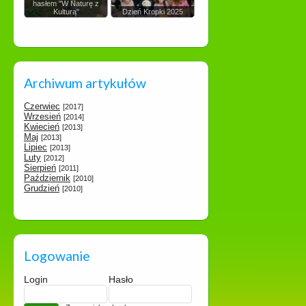
hasłem "W Naturę z
Kulturą"
Dzień Kropki 2025
Archiwum artykułów
Czerwiec
[2017]
Wrzesień
[2014]
Kwiecień
[2013]
Maj
[2013]
Lipiec
[2013]
Luty
[2012]
Sierpień
[2011]
Październik
[2010]
Grudzień
[2010]
Logowanie
Login
Hasło