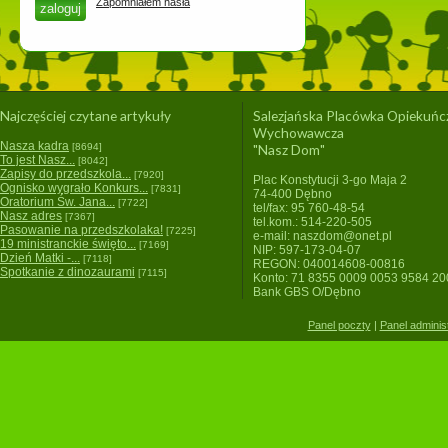
Zapomniałem hasła
Najczęściej czytane artykuły
Salezjańska Placówka Opiekuńc
Wychowawcza
Nasza kadra
[8694]
"Nasz Dom"
To jest Nasz...
[8042]
Zapisy do przedszkola...
[7920]
Plac Konstytucji 3-go Maja 2
Ognisko wygrało Konkurs...
[7831]
74-400 Dębno
Oratorium Św. Jana...
[7722]
tel/fax: 95 760-48-54
Nasz adres
[7367]
tel.kom.: 514-220-505
Pasowanie na przedszkolaka!
[7225]
e-mail: naszdom@onet.pl
19 ministranckie święto...
[7169]
NIP: 597-173-04-07
Dzień Matki -...
[7118]
REGON: 040014608-00816
Spotkanie z dinozaurami
[7115]
Konto: 71 8355 0009 0053 9584 2
Bank GBS O/Dębno
Panel poczty
|
Panel adminis