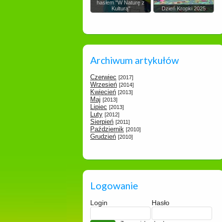
hasłem "W Naturę z
Kulturą"
Dzień Kropki 2025
Archiwum artykułów
Czerwiec
[2017]
Wrzesień
[2014]
Kwiecień
[2013]
Maj
[2013]
Lipiec
[2013]
Luty
[2012]
Sierpień
[2011]
Październik
[2010]
Grudzień
[2010]
Logowanie
Login
Hasło