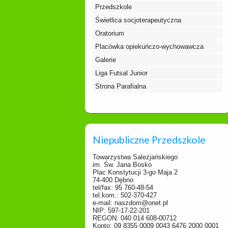
Przedszkole
Świetlica socjoterapeutyczna
Oratorium
Placówka opiekuńczo-wychowawcza
Galerie
Liga Futsal Junior
Strona Parafialna
Niepubliczne Przedszkole
Towarzystwa Salezjańskiego
im. Św. Jana Bosko
Plac Konstytucji 3-go Maja 2
74-400 Dębno
tel/fax: 95 760-48-54
tel.kom.: 502-370-427
e-mail: naszdom@onet.pl
NIP: 597-17-22-201
REGON: 040 014 608-00712
Konto: 09 8355 0009 0043 6476 2000 0001