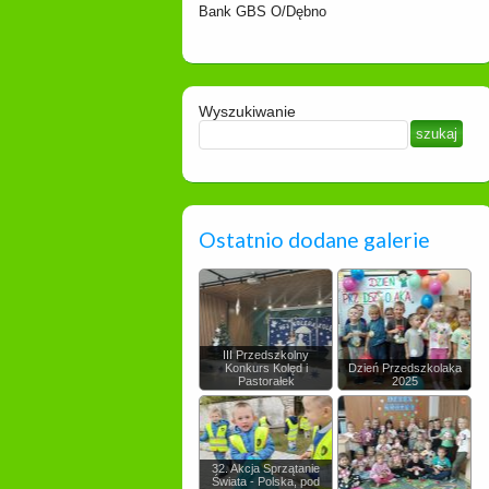
Bank GBS O/Dębno
Wyszukiwanie
Ostatnio dodane galerie
III Przedszkolny
Konkurs Kolęd i
Dzień Przedszkolaka
Pastorałek
2025
32. Akcja Sprzątanie
Świata - Polska, pod